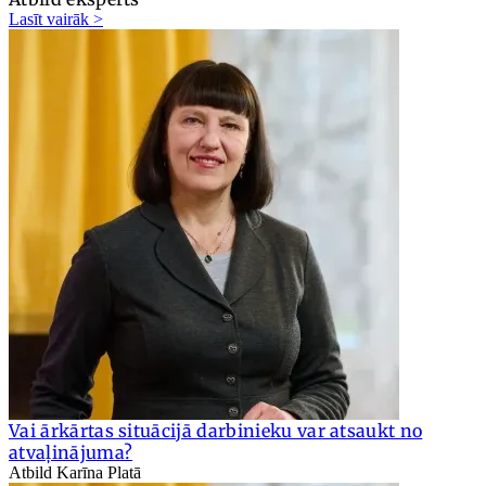
Lasīt vairāk >
Vai ārkārtas situācijā darbinieku var atsaukt no
atvaļinājuma?
Atbild Karīna Platā