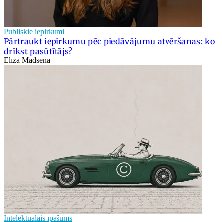
Publiskie iepirkumi
Pārtraukt iepirkumu pēc piedāvājumu atvēršanas: ko
drīkst pasūtītājs?
Elīza Madsena
Intelektuālais īpašums