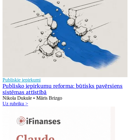
Publiskie iepirkumi
Publisko iepirkumu reforma: būtisks pavērsiens
sistēmas attīstībā
Nikola Dukule • Māris Brizgo
Uz rubriku >