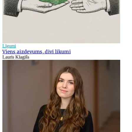
Līgumi
Viens aizdevums, divi likumi
Lauris Klagišs