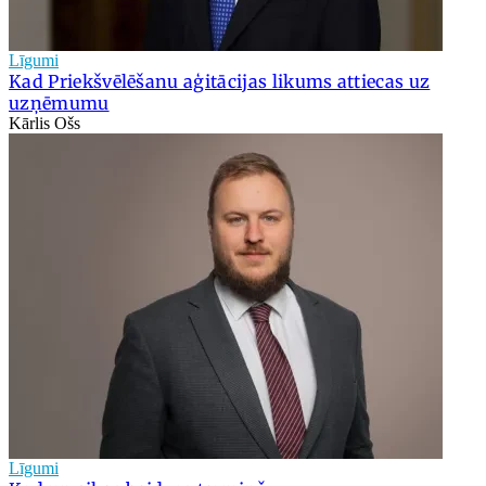
Līgumi
Kad Priekšvēlēšanu aģitācijas likums attiecas uz
uzņēmumu
Kārlis Ošs
Līgumi