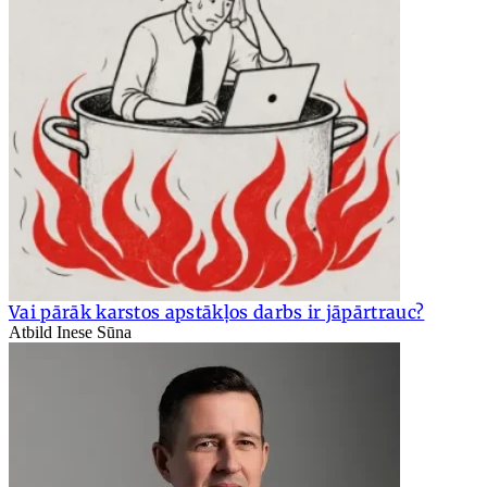
Vai pārāk karstos apstākļos darbs ir jāpārtrauc?
Atbild Inese Sūna