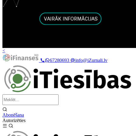
<
67280693
info@iZurnali.lv
Abonēšana
Autorizēties