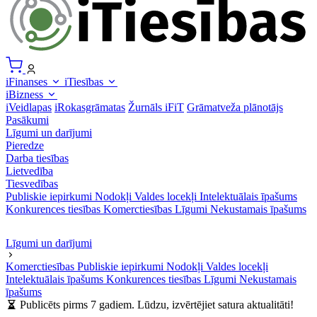
iFinanses
iTiesības
iBizness
iVeidlapas
iRokasgrāmatas
Žurnāls iFiT
Grāmatveža plānotājs
Pasākumi
Līgumi un darījumi
Pieredze
Darba tiesības
Lietvedība
Tiesvedības
Publiskie iepirkumi
Nodokļi
Valdes locekļi
Intelektuālais īpašums
Konkurences tiesības
Komerctiesības
Līgumi
Nekustamais īpašums
Līgumi un darījumi
Komerctiesības
Publiskie iepirkumi
Nodokļi
Valdes locekļi
Intelektuālais īpašums
Konkurences tiesības
Līgumi
Nekustamais
īpašums
Publicēts pirms 7 gadiem. Lūdzu, izvērtējiet satura aktualitāti!