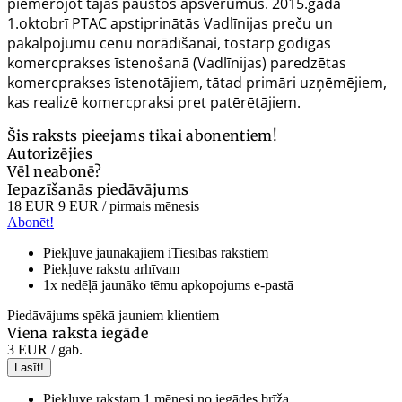
piemērojot tajās paustos apsvērumus. 2015.gada
1.oktobrī PTAC apstiprinātās
Vadlīnijas preču un
pakalpojumu cenu norādīšanai, tostarp godīgas
komercprakses īstenošanā
(Vadlīnijas) paredzētas
komercprakses īstenotājiem, tātad primāri uzņēmējiem,
kas realizē komercpraksi pret patērētājiem.
Šis raksts pieejams tikai abonentiem!
Autorizējies
Vēl neabonē?
Iepazīšanās piedāvājums
18 EUR
9 EUR
/ pirmais mēnesis
Abonēt!
Piekļuve jaunākajiem iTiesības rakstiem
Piekļuve rakstu arhīvam
1x nedēļā jaunāko tēmu apkopojums e-pastā
Piedāvājums spēkā jauniem klientiem
Viena raksta iegāde
3 EUR
/ gab.
Lasīt!
Piekļuve rakstam 1 mēnesi no iegādes brīža