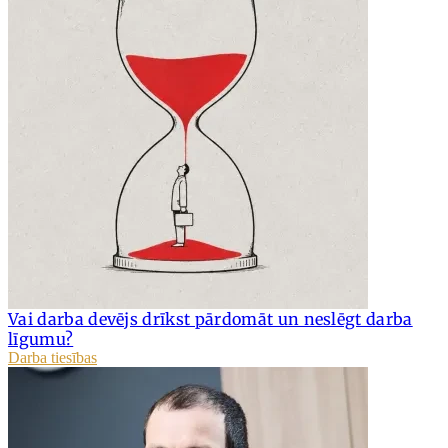
Vai darba devējs drīkst pārdomāt un neslēgt darba
līgumu?
Darba tiesības