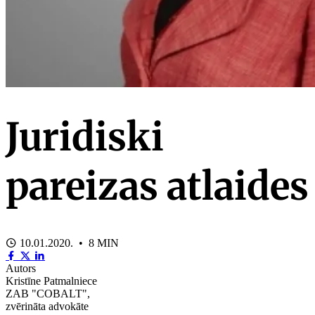
Juridiski
pareizas atlaides
10.01.2020. • 8 MIN
Autors
Kristīne Patmalniece
ZAB "COBALT",
zvērināta advokāte