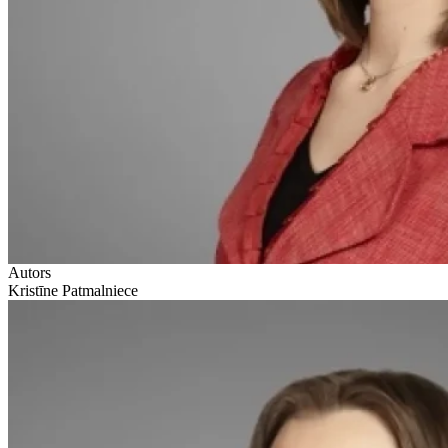
Autors
Kristīne Patmalniece