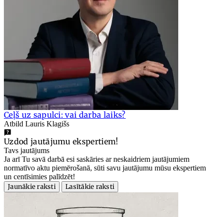
Ceļš uz sapulci: vai darba laiks?
Atbild Lauris Klagišs
Uzdod jautājumu ekspertiem!
Tavs jautājums
Ja arī Tu savā darbā esi saskāries ar neskaidriem jautājumiem
normatīvo aktu piemērošanā, sūti savu jautājumu mūsu ekspertiem
un centīsimies palīdzēt!
Jaunākie raksti
Lasītākie raksti