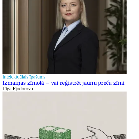
Intelektuālais īpašums
Izmaiņas zīmolā – vai reģistrēt jaunu preču zīmi
Līga Fjodorova