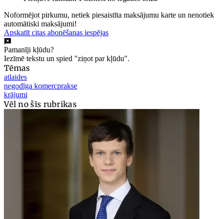
Noformējot pirkumu, netiek piesaistīta maksājumu karte un nenotiek
automātiski maksājumi!
Apskatīt citas abonēšanas iespējas
Pamanīji kļūdu?
Iezīmē tekstu un spied "ziņot par kļūdu".
Tēmas
atlaides
negodīga komercprakse
krājumi
Vēl no šīs rubrikas