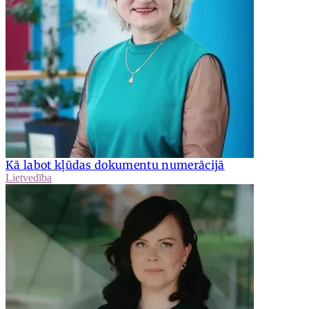
Kā labot kļūdas dokumentu numerācijā
Lietvedība