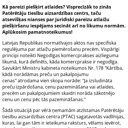
Kā pareizi piešķirt atlaides? Visprecīzāk to zinās
Patērētāju tiesību aizsardzības centrs, taču
atsevišķas nianses par juridiski pareizu atlaižu
piešķiršanu iespējams secināt arī no likumu normām.
Aplūkosim pamatnoteikumus!
Latvijas Republikas normatīvajos aktos nav specifiska
regulējuma par atlaižu piemērošanu precēm. Vispārīgi
principi noteikti
Negodīgas komercprakses aizlieguma
likumā
, kurā definēts, kāda komercprakse ir negodīga.
Savukārt
Ministru kabineta noteikumos Nr. 178
"Kārtība,
kādā norādāmas preču un pakalpojumu
cenas" atrodama vien skopa norāde: "Ja izsludināta
preču izpārdošana, cenu pazemināšana vai atlaides,
precēm un pakalpojumiem skaidri norāda sākotnējo
cenu un cenu pēc tās pazemināšanas."
Šādā situācijā par vērā ņemamām atzīstamas Patērētāju
tiesību aizsardzības centra (PTAC) sagatavotās vadlīnijas,
kuras, lai gan tām ir ieteikuma raksturs, vēlams ievērot,