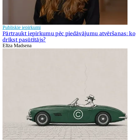
Publiskie iepirkumi
Pārtraukt iepirkumu pēc piedāvājumu atvēršanas: ko
drīkst pasūtītājs?
Elīza Madsena