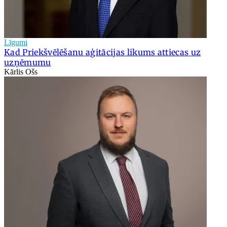
Līgumi
Kad Priekšvēlēšanu aģitācijas likums attiecas uz
uzņēmumu
Kārlis Ošs