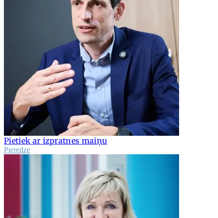
Pietiek ar izpratnes maiņu
Pieredze