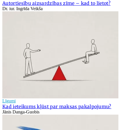
Autortiesību aizsardzības zīme – kad to lietot?
Dr. iur. Ingrīda Veikša
Līgumi
Kad ieteikums kļūst par maksas pakalpojumu?
Jānis Danga-Guobis