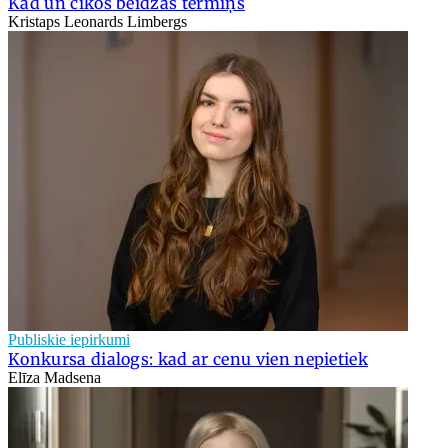
Kad un cikos beidzas termiņš
Kristaps Leonards Limbergs
Publiskie iepirkumi
Konkursa dialogs: kad ar cenu vien nepietiek
Elīza Madsena