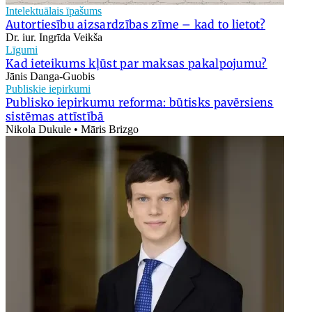
Intelektuālais īpašums
Autortiesību aizsardzības zīme – kad to lietot?
Dr. iur. Ingrīda Veikša
Līgumi
Kad ieteikums kļūst par maksas pakalpojumu?
Jānis Danga-Guobis
Publiskie iepirkumi
Publisko iepirkumu reforma: būtisks pavērsiens
sistēmas attīstībā
Nikola Dukule • Māris Brizgo