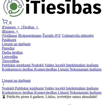
iFinanses
iTiesības
iBizness
iVeidlapas
iRokasgrāmatas
Žurnāls iFiT
Grāmatveža plānotājs
Pasākumi
Līgumi un darījumi
Pieredze
Darba tiesības
Lietvedība
Tiesvedības
Publiskie iepirkumi
Nodokļi
Valdes locekļi
Intelektuālais īpašums
Konkurences tiesības
Komerctiesības
Līgumi
Nekustamais īpašums
Līgumi un darījumi
Nodokļi
Publiskie iepirkumi
Valdes locekļi
Intelektuālais īpašums
Konkurences tiesības
Komerctiesības
Līgumi
Nekustamais īpašums
Publicēts pirms 6 gadiem. Lūdzu, izvērtējiet satura aktualitāti!