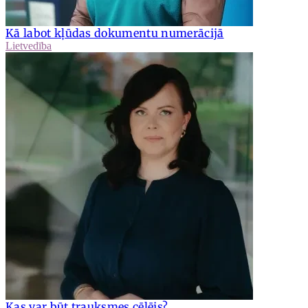
Kā labot kļūdas dokumentu numerācijā
Lietvedība
Kas var būt trauksmes cēlējs?