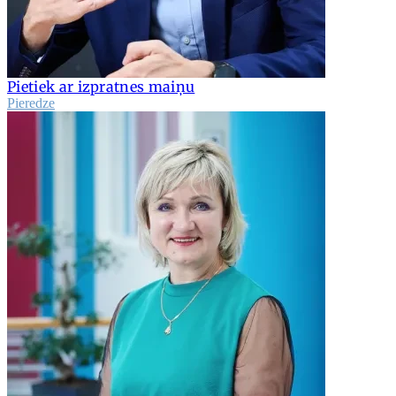
Pietiek ar izpratnes maiņu
Pieredze