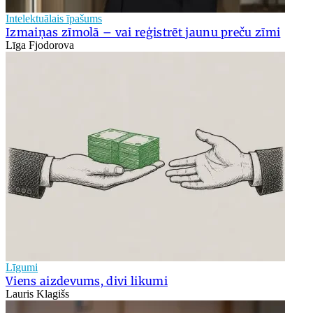
Intelektuālais īpašums
Izmaiņas zīmolā – vai reģistrēt jaunu preču zīmi
Līga Fjodorova
Līgumi
Viens aizdevums, divi likumi
Lauris Klagišs