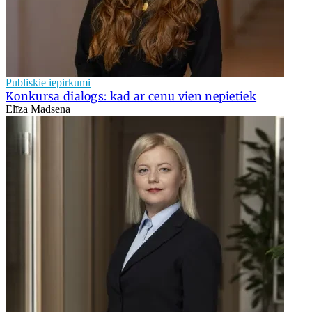
Publiskie iepirkumi
Konkursa dialogs: kad ar cenu vien nepietiek
Elīza Madsena