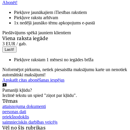
Abonēt!
Piekļuve jaunākajiem iTiesības rakstiem
Piekļuve rakstu arhīvam
1x nedēļā jaunāko tēmu apkopojums e-pastā
Piedāvājums spēkā jauniem klientiem
Viena raksta iegāde
3 EUR
/ gab.
Lasīt!
Piekļuve rakstam 1 mēnesi no iegādes brīža
Noformējot pirkumu, netiek piesaistīta maksājumu karte un nenotiek
automātiski maksājumi!
Apskatīt citas abonēšanas iespējas
Pamanīji kļūdu?
Iezīmē tekstu un spied "ziņot par kļūdu".
Tēmas
attaisnojuma dokumenti
personas dati
priekšnodoklis
saimnieciskās darbības veicējs
Vēl no šīs rubrikas