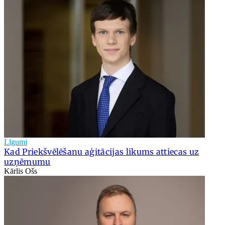
Līgumi
Kad Priekšvēlēšanu aģitācijas likums attiecas uz
uzņēmumu
Kārlis Ošs