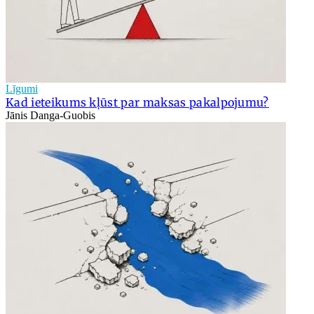
Līgumi
Kad ieteikums kļūst par maksas pakalpojumu?
Jānis Danga-Guobis