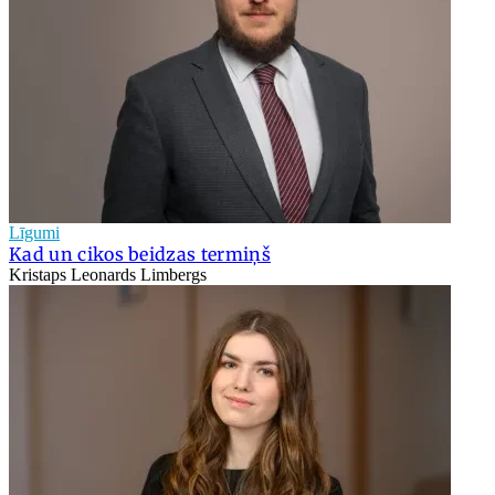
Līgumi
Kad un cikos beidzas termiņš
Kristaps Leonards Limbergs