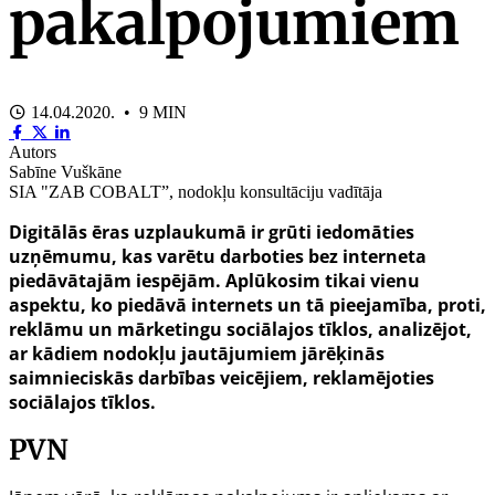
pakalpojumiem
14.04.2020. • 9 MIN
Autors
Sabīne Vuškāne
SIA "ZAB COBALT”, nodokļu konsultāciju vadītāja
Digitālās ēras uzplaukumā ir grūti iedomāties
uzņēmumu, kas varētu darboties bez interneta
piedāvātajām iespējām. Aplūkosim tikai vienu
aspektu, ko piedāvā internets un tā pieejamība, proti,
reklāmu un mārketingu sociālajos tīklos, analizējot,
ar kādiem nodokļu jautājumiem jārēķinās
saimnieciskās darbības veicējiem, reklamējoties
sociālajos tīklos.
PVN