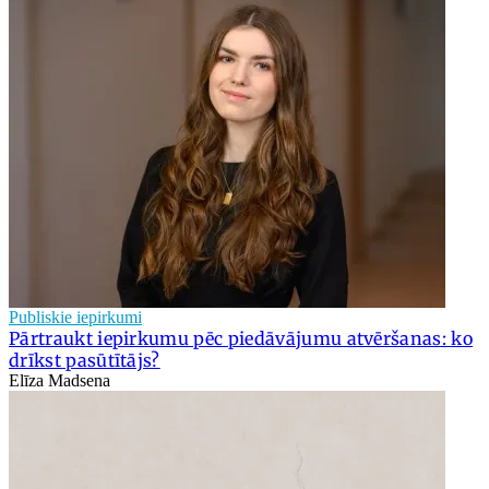
Publiskie iepirkumi
Pārtraukt iepirkumu pēc piedāvājumu atvēršanas: ko
drīkst pasūtītājs?
Elīza Madsena