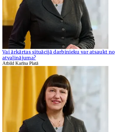
Vai ārkārtas situācijā darbinieku var atsaukt no
atvaļinājuma?
Atbild Karīna Platā