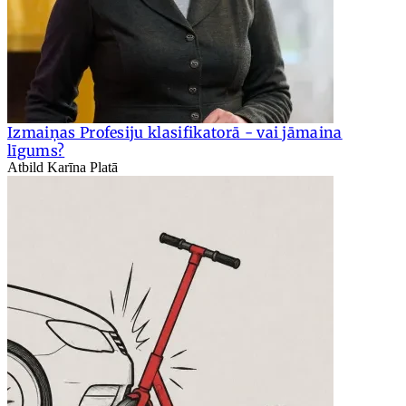
Izmaiņas Profesiju klasifikatorā - vai jāmaina
līgums?
Atbild Karīna Platā