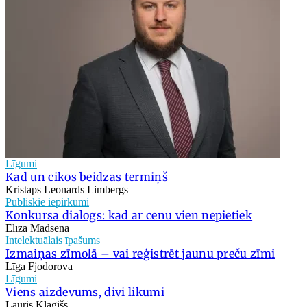
Līgumi
Kad un cikos beidzas termiņš
Kristaps Leonards Limbergs
Publiskie iepirkumi
Konkursa dialogs: kad ar cenu vien nepietiek
Elīza Madsena
Intelektuālais īpašums
Izmaiņas zīmolā – vai reģistrēt jaunu preču zīmi
Līga Fjodorova
Līgumi
Viens aizdevums, divi likumi
Lauris Klagišs