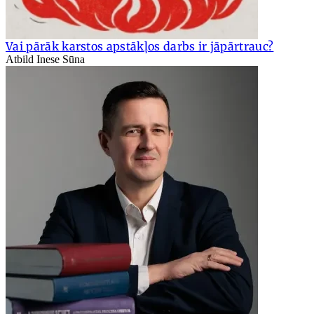
Vai pārāk karstos apstākļos darbs ir jāpārtrauc?
Atbild Inese Sūna