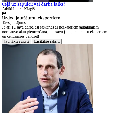
Ceļš uz sapulci: vai darba laiks?
Atbild Lauris Klagišs
Uzdod jautājumu ekspertiem!
Tavs jautājums
Ja arī Tu savā darbā esi saskāries ar neskaidriem jautājumiem
normatīvo aktu piemērošanā, sūti savu jautājumu mūsu ekspertiem
un centīsimies palīdzēt!
Jaunākie raksti
Lasītākie raksti