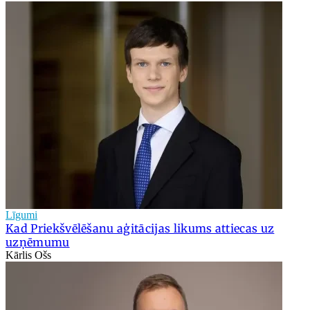
Līgumi
Kad Priekšvēlēšanu aģitācijas likums attiecas uz
uzņēmumu
Kārlis Ošs