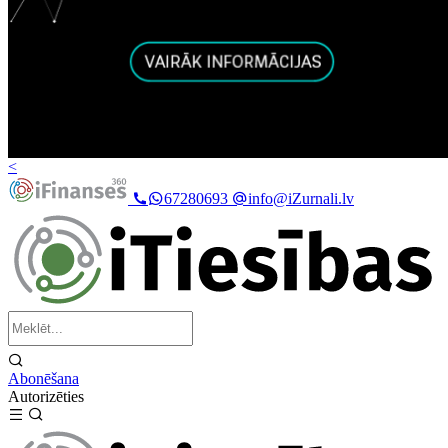
<
67280693
info@iZurnali.lv
Abonēšana
Autorizēties