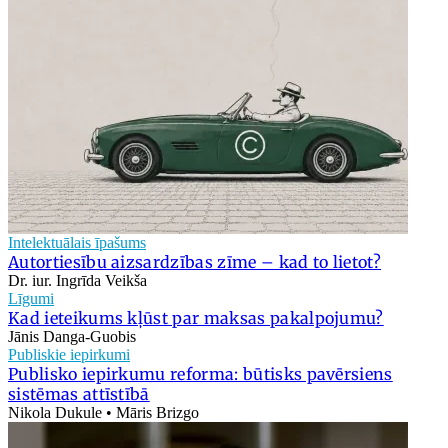
Intelektuālais īpašums
Autortiesību aizsardzības zīme – kad to lietot?
Dr. iur. Ingrīda Veikša
Līgumi
Kad ieteikums kļūst par maksas pakalpojumu?
Jānis Danga-Guobis
Publiskie iepirkumi
Publisko iepirkumu reforma: būtisks pavērsiens
sistēmas attīstībā
Nikola Dukule • Māris Brizgo