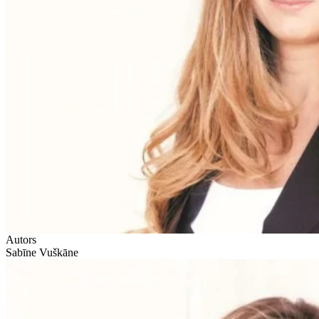
Autors
Sabīne Vuškāne