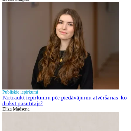
Publiskie iepirkumi
Pārtraukt iepirkumu pēc piedāvājumu atvēršanas: ko
drīkst pasūtītājs?
Elīza Madsena