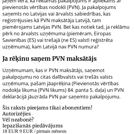
Jāņem vērā, ka reklāmas pakalpojums ir apliekams ar
pievienotās vērtības nodokli (PVN). Ja pakalpojums
saņemts no Latvijas vai ārvalsts sabiedrības, kas
reģistrējusies kā PVN maksātāja Latvijā, tam
piemērojams Latvijas PVN. Bet kas notiek tad, ja reklāmu
pērk no ārvalsts uzņēmuma (piemēram, Eiropas
Savienības (ES) vai trešajā (ne ES) valstī reģistrēta
uzņēmuma), kam Latvijā nav PVN numura?
Ja rēķinu saņem PVN maksātājs
Uzņēmumam, kas ir PVN maksātājs, saņemot
pakalpojumu no citas dalībvalsts vai trešās valsts
uzņēmuma, pašam jāaprēķina (Pievienotās vērtības
nodokļa likuma (PVN likums)
84. panta
5. daļa) un
PVN
deklarācijā
jāuzrāda PVN par saņemto pakalpojumu.
Šis raksts pieejams tikai abonentiem!
Autorizējies
Vēl neabonē?
Iepazīšanās piedāvājums
18 EUR
9 EUR
/ pirmais mēnesis