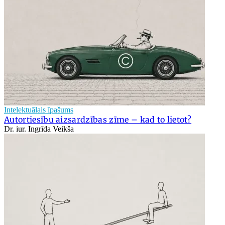
Intelektuālais īpašums
Autortiesību aizsardzības zīme – kad to lietot?
Dr. iur. Ingrīda Veikša