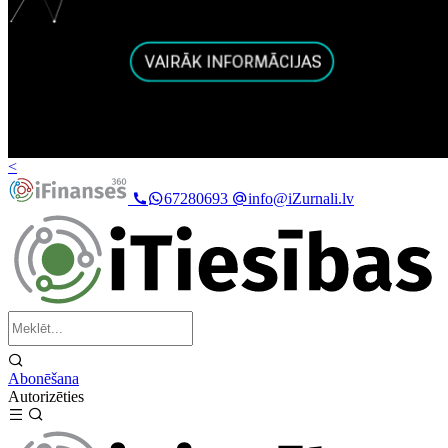
<
67280693
info@iZurnali.lv
Abonēšana
Autorizēties