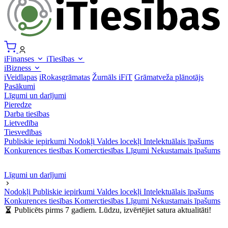
iFinanses
iTiesības
iBizness
iVeidlapas
iRokasgrāmatas
Žurnāls iFiT
Grāmatveža plānotājs
Pasākumi
Līgumi un darījumi
Pieredze
Darba tiesības
Lietvedība
Tiesvedības
Publiskie iepirkumi
Nodokļi
Valdes locekļi
Intelektuālais īpašums
Konkurences tiesības
Komerctiesības
Līgumi
Nekustamais īpašums
Līgumi un darījumi
Nodokļi
Publiskie iepirkumi
Valdes locekļi
Intelektuālais īpašums
Konkurences tiesības
Komerctiesības
Līgumi
Nekustamais īpašums
Publicēts pirms 7 gadiem. Lūdzu, izvērtējiet satura aktualitāti!