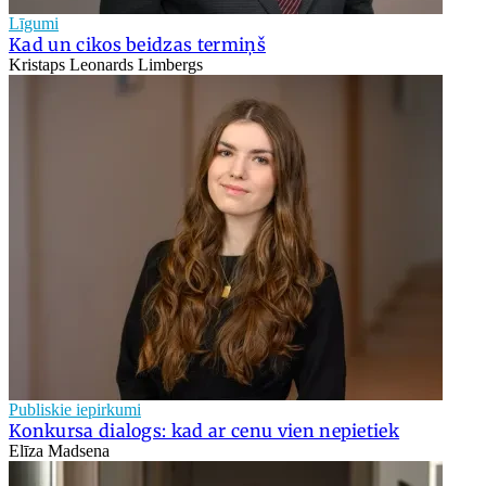
Līgumi
Kad un cikos beidzas termiņš
Kristaps Leonards Limbergs
Publiskie iepirkumi
Konkursa dialogs: kad ar cenu vien nepietiek
Elīza Madsena