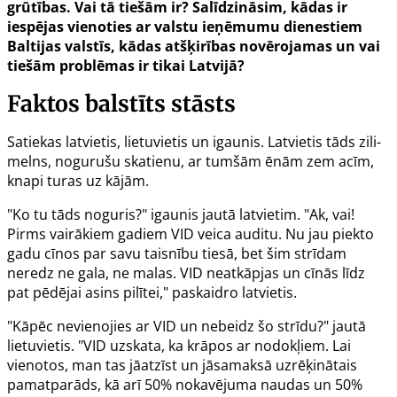
grūtības. Vai tā tiešām ir? Salīdzināsim, kādas ir
iespējas vienoties ar valstu ieņēmumu dienestiem
Baltijas valstīs, kādas atšķirības novērojamas un vai
tiešām problēmas ir tikai Latvijā?
Faktos balstīts stāsts
Satiekas latvietis, lietuvietis un igaunis. Latvietis tāds zili-
melns, nogurušu skatienu, ar tumšām ēnām zem acīm,
knapi turas uz kājām.
"Ko tu tāds noguris?" igaunis jautā latvietim. "Ak, vai!
Pirms vairākiem gadiem VID veica auditu. Nu jau piekto
gadu cīnos par savu taisnību tiesā, bet šim strīdam
neredz ne gala, ne malas. VID neatkāpjas un cīnās līdz
pat pēdējai asins pilītei," paskaidro latvietis.
"Kāpēc nevienojies ar VID un nebeidz šo strīdu?" jautā
lietuvietis. "VID uzskata, ka krāpos ar nodokļiem. Lai
vienotos, man tas jāatzīst un jāsamaksā uzrēķinātais
pamatparāds, kā arī 50% nokavējuma naudas un 50%