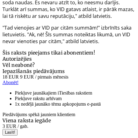
soda naudas. Es nevaru atzīt to, ko neesmu darījis.
Turklāt arī summas, ko VID gatavs atlaist, ir pārāk mazas,
lai tā riskētu ar savu reputāciju," atbild latvietis.
"Tad vienojies ar VID par citām summām!" izbrīnīts saka
lietuvietis. "Ak, nē! Šīs summas noteiktas
likumā, un VID
nevar vienoties par citām," atbild latvietis.
Šis raksts pieejams tikai abonentiem!
Autorizējies
Vēl neabonē?
Iepazīšanās piedāvājums
18 EUR
9 EUR
/ pirmais mēnesis
Abonēt!
Piekļuve jaunākajiem iTiesības rakstiem
Piekļuve rakstu arhīvam
1x nedēļā jaunāko tēmu apkopojums e-pastā
Piedāvājums spēkā jauniem klientiem
Viena raksta iegāde
3 EUR
/ gab.
Lasīt!