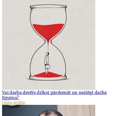
Vai darba devējs drīkst pārdomāt un neslēgt darba
līgumu?
Darba tiesības