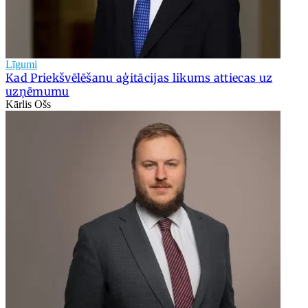
Līgumi
Kad Priekšvēlēšanu aģitācijas likums attiecas uz
uzņēmumu
Kārlis Ošs