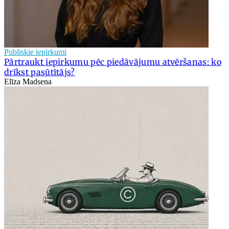
Publiskie iepirkumi
Pārtraukt iepirkumu pēc piedāvājumu atvēršanas: ko
drīkst pasūtītājs?
Elīza Madsena