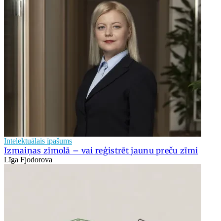
Intelektuālais īpašums
Izmaiņas zīmolā – vai reģistrēt jaunu preču zīmi
Līga Fjodorova