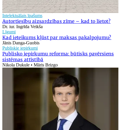
Intelektuālais īpašums
Autortiesību aizsardzības zīme – kad to lietot?
Dr. iur. Ingrīda Veikša
Līgumi
Kad ieteikums kļūst par maksas pakalpojumu?
Jānis Danga-Guobis
Publiskie iepirkumi
Publisko iepirkumu reforma: būtisks pavērsiens
sistēmas attīstībā
Nikola Dukule • Māris Brizgo