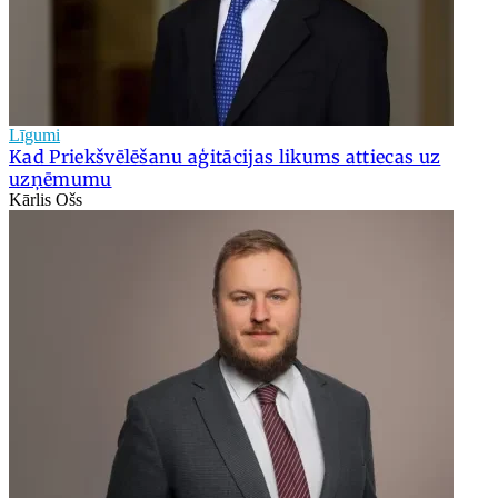
Līgumi
Kad Priekšvēlēšanu aģitācijas likums attiecas uz
uzņēmumu
Kārlis Ošs