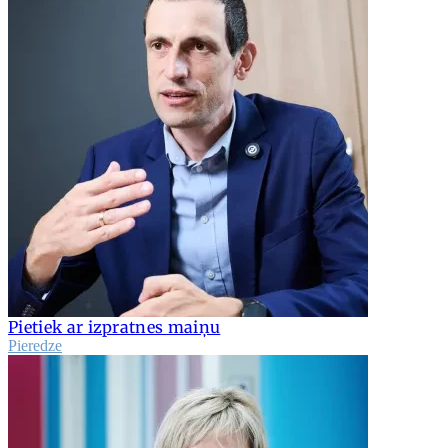
Pietiek ar izpratnes maiņu
Pieredze