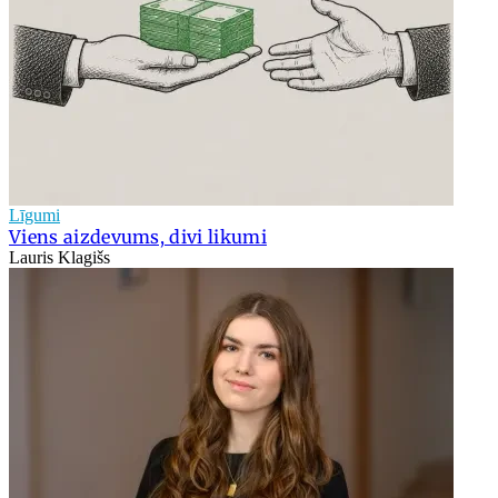
Līgumi
Viens aizdevums, divi likumi
Lauris Klagišs