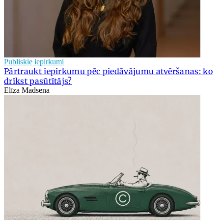
Publiskie iepirkumi
Pārtraukt iepirkumu pēc piedāvājumu atvēršanas: ko
drīkst pasūtītājs?
Elīza Madsena