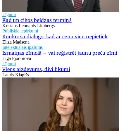
Līgumi
Kad un cikos beidzas termiņš
Kristaps Leonards Limbergs
Publiskie iepirkumi
Konkursa dialogs: kad ar cenu vien nepietiek
Elīza Madsena
Intelektuālais īpašums
Izmaiņas zīmolā – vai reģistrēt jaunu preču zīmi
Līga Fjodorova
Līgumi
Viens aizdevums, divi likumi
Lauris Klagišs