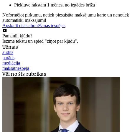
Piekļuve rakstam 1 mēnesi no iegādes brīža
Noformējot pirkumu, netiek piesaistīta maksājumu karte un nenotiek
automātiski maksājumi!
Apskatīt citas abonēšanas iespējas
Pamanīji kļūdu?
Iezīmē tekstu un spied "ziņot par kļūdu".
Tēmas
audits
parāds
mediācija
maksātnespēja
Vēl no šīs rubrikas