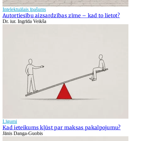
Intelektuālais īpašums
Autortiesību aizsardzības zīme – kad to lietot?
Dr. iur. Ingrīda Veikša
Līgumi
Kad ieteikums kļūst par maksas pakalpojumu?
Jānis Danga-Guobis