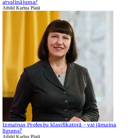
atvaļinājuma?
Atbild Karīna Platā
Izmaiņas Profesiju klasifikatorā - vai jāmaina
līgums?
Atbild Karīna Platā