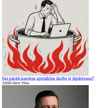
Vai pārāk karstos apstākļos darbs ir jāpārtrauc?
Atbild Inese Sūna