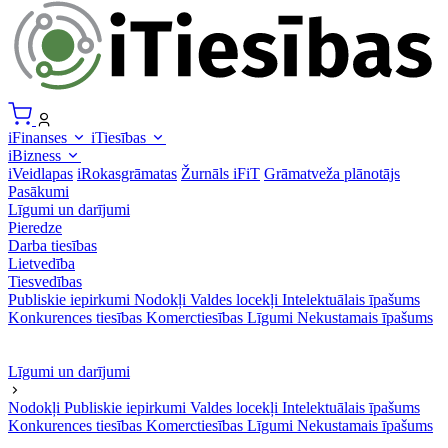
iFinanses
iTiesības
iBizness
iVeidlapas
iRokasgrāmatas
Žurnāls iFiT
Grāmatveža plānotājs
Pasākumi
Līgumi un darījumi
Pieredze
Darba tiesības
Lietvedība
Tiesvedības
Publiskie iepirkumi
Nodokļi
Valdes locekļi
Intelektuālais īpašums
Konkurences tiesības
Komerctiesības
Līgumi
Nekustamais īpašums
Līgumi un darījumi
Nodokļi
Publiskie iepirkumi
Valdes locekļi
Intelektuālais īpašums
Konkurences tiesības
Komerctiesības
Līgumi
Nekustamais īpašums