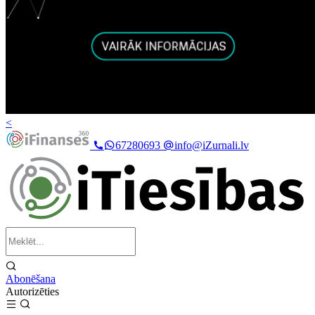
<
67280693
info@iZurnali.lv
Abonēšana
Autorizēties