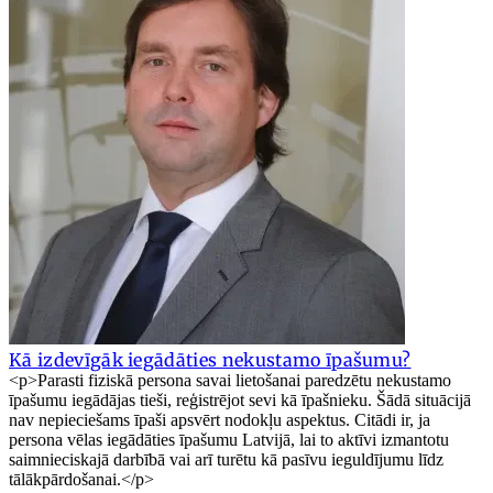
Kā izdevīgāk iegādāties nekustamo īpašumu?
<p>Parasti fiziskā persona savai lietošanai paredzētu nekustamo
īpašumu iegādājas tieši, reģistrējot sevi kā īpašnieku. Šādā situācijā
nav nepieciešams īpaši apsvērt nodokļu aspektus. Citādi ir, ja
persona vēlas iegādāties īpašumu Latvijā, lai to aktīvi izmantotu
saimnieciskajā darbībā vai arī turētu kā pasīvu ieguldījumu līdz
tālākpārdošanai.</p>