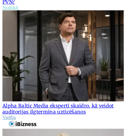
PVN?
Nodokļi
Alpha Baltic Media eksperti skaidro, kā veidot
auditorijas ilgtermiņa uzticēšanos
Vadība