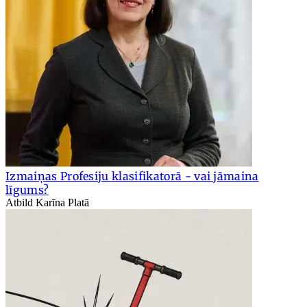
Izmaiņas Profesiju klasifikatorā - vai jāmaina
līgums?
Atbild Karīna Platā