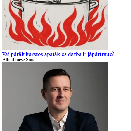
Vai pārāk karstos apstākļos darbs ir jāpārtrauc?
Atbild Inese Sūna