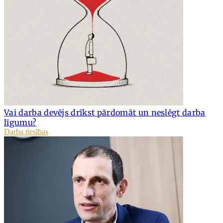
Vai darba devējs drīkst pārdomāt un neslēgt darba
līgumu?
Darba tiesības