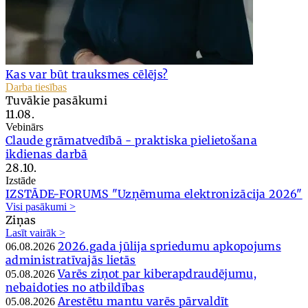
Kas var būt trauksmes cēlējs?
Darba tiesības
Tuvākie pasākumi
11.08.
Vebinārs
Claude grāmatvedībā - praktiska pielietošana
ikdienas darbā
28.10.
Izstāde
IZSTĀDE-FORUMS "Uzņēmuma elektronizācija 2026"
Visi pasākumi >
Ziņas
Lasīt vairāk >
2026.gada jūlija spriedumu apkopojums
06.08.2026
administratīvajās lietās
Varēs ziņot par kiberapdraudējumu,
05.08.2026
nebaidoties no atbildības
Arestētu mantu varēs pārvaldīt
05.08.2026