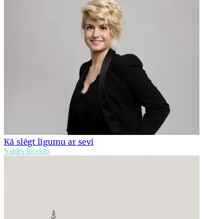
Kā slēgt līgumu ar sevi
Valdes loceklis