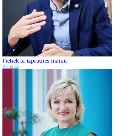
Pietiek ar izpratnes maiņu
Pieredze