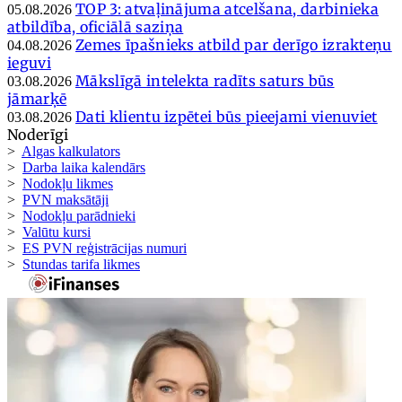
TOP 3: atvaļinājuma atcelšana, darbinieka
05.08.2026
atbildība, oficiālā saziņa
Zemes īpašnieks atbild par derīgo izrakteņu
04.08.2026
ieguvi
Mākslīgā intelekta radīts saturs būs
03.08.2026
jāmarķē
Dati klientu izpētei būs pieejami vienuviet
03.08.2026
Noderīgi
>
Algas kalkulators
>
Darba laika kalendārs
>
Nodokļu likmes
>
PVN maksātāji
>
Nodokļu parādnieki
>
Valūtu kursi
>
ES PVN reģistrācijas numuri
>
Stundas tarifa likmes