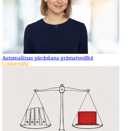
Automašīnas pārdošana grāmatvedībā
Grāmatvedība