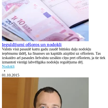
Ieguldījumi ofšoros un nodokļi
Valstis visā pasaulē katru gadu zaudē būtisku daļu nodokļu
ieņēmumu tādēļ, ka finanses un kapitāls aizplūst uz ofšoriem. Tas
izskaidro arī pasaules lielvalstu uzsākto cīņu pret ofšoriem, ja tie tiek
izmantoti vienīgi labvēlīgāka nodokļu regulējuma dēļ.
Nodokļi
•
01.10.2015