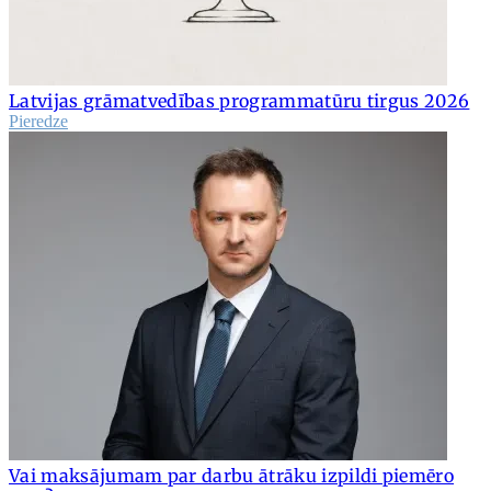
Latvijas grāmatvedības programmatūru tirgus 2026
Pieredze
Vai maksājumam par darbu ātrāku izpildi piemēro