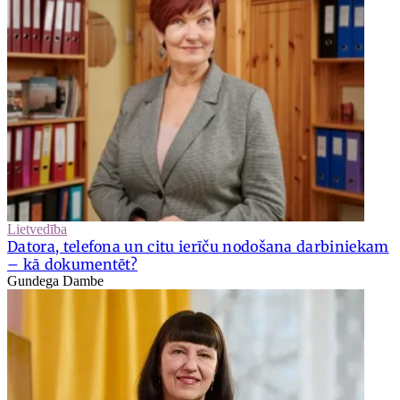
Lietvedība
Datora, telefona un citu ierīču nodošana darbiniekam
– kā dokumentēt?
Gundega Dambe