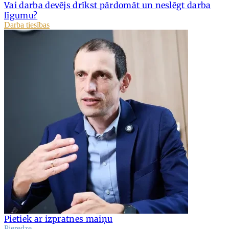
Vai darba devējs drīkst pārdomāt un neslēgt darba
līgumu?
Darba tiesības
Pietiek ar izpratnes maiņu
Pieredze