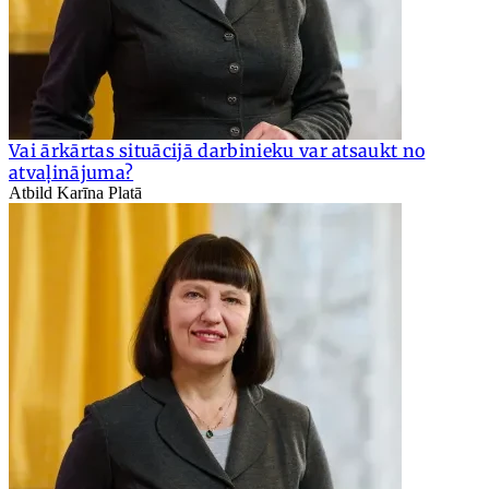
Vai ārkārtas situācijā darbinieku var atsaukt no
atvaļinājuma?
Atbild Karīna Platā