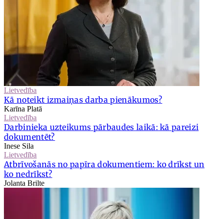
Lietvedība
Kā noteikt izmaiņas darba pienākumos?
Karīna Platā
Lietvedība
Darbinieka uzteikums pārbaudes laikā: kā pareizi
dokumentēt?
Inese Sila
Lietvedība
Atbrīvošanās no papīra dokumentiem: ko drīkst un
ko nedrīkst?
Jolanta Brilte