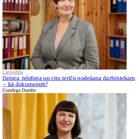
Lietvedība
Datora, telefona un citu ierīču nodošana darbiniekam
– kā dokumentēt?
Gundega Dambe