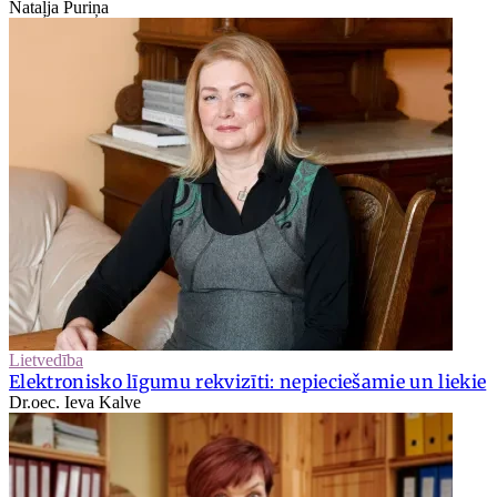
Nataļja Puriņa
Lietvedība
Elektronisko līgumu rekvizīti: nepieciešamie un liekie
Dr.oec. Ieva Kalve