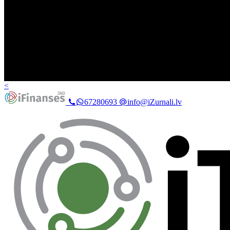
<
67280693
info@iZurnali.lv