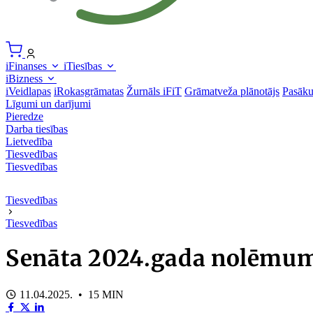
iFinanses
iTiesības
iBizness
iVeidlapas
iRokasgrāmatas
Žurnāls iFiT
Grāmatveža plānotājs
Pasāk
Līgumi un darījumi
Pieredze
Darba tiesības
Lietvedība
Tiesvedības
Tiesvedības
Tiesvedības
Tiesvedības
Senāta 2024.gada nolēmumi 
11.04.2025. • 15 MIN