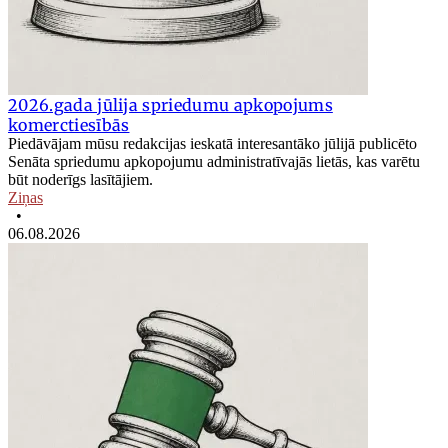
2026.gada jūlija spriedumu apkopojums
komerctiesībās
Piedāvājam mūsu redakcijas ieskatā interesantāko jūlijā publicēto
Senāta spriedumu apkopojumu administratīvajās lietās, kas varētu
būt noderīgs lasītājiem.
Ziņas
•
06.08.2026