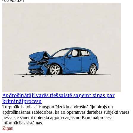
07.08.2026
Apdrošinātāji varēs tiešsaistē saņemt ziņas par
kriminālprocesu
Turpmāk Latvijas Transportlīdzekļu apdrošinātāju birojs un
apdrošināšanas sabiedrības, kā arī operatīvās darbības subjekti varēs
tiešsaistē saņemt noteikta apjoma ziņas no Kriminālprocesa
informācijas sistēmas.
Ziņas