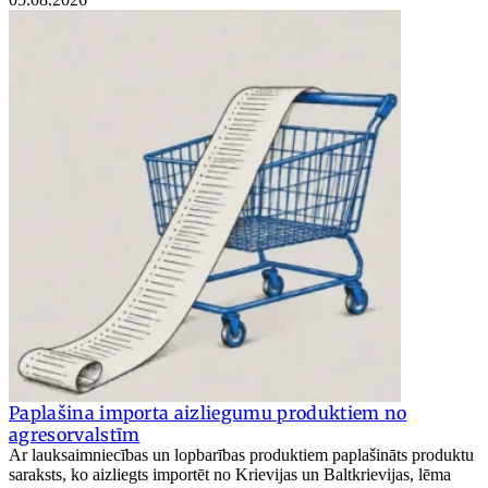
Paplašina importa aizliegumu produktiem no
agresorvalstīm
Ar lauksaimniecības un lopbarības produktiem paplašināts produktu
saraksts, ko aizliegts importēt no Krievijas un Baltkrievijas, lēma