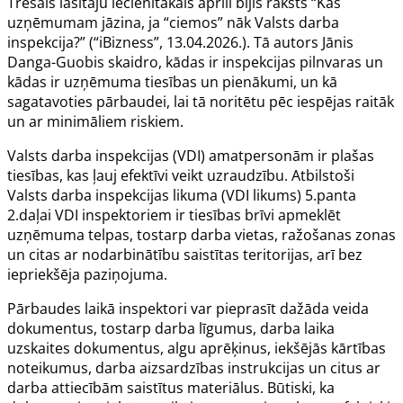
Trešais lasītāju iecienītākais aprīlī bijis raksts “
Kas
uzņēmumam jāzina, ja “ciemos” nāk Valsts darba
inspekcija?
” (“iBizness”, 13.04.2026.). Tā autors Jānis
Danga-Guobis skaidro, kādas ir inspekcijas pilnvaras un
kādas ir uzņēmuma tiesības un pienākumi, un kā
sagatavoties pārbaudei, lai tā noritētu pēc iespējas raitāk
un ar minimāliem riskiem.
Valsts darba inspekcijas (VDI) amatpersonām ir plašas
tiesības, kas ļauj efektīvi veikt uzraudzību. Atbilstoši
Valsts darba inspekcijas likuma (VDI likums) 5.panta
2.daļai VDI inspektoriem ir tiesības brīvi apmeklēt
uzņēmuma telpas, tostarp darba vietas, ražošanas zonas
un citas ar nodarbinātību saistītas teritorijas, arī bez
iepriekšēja paziņojuma.
Pārbaudes laikā inspektori var pieprasīt dažāda veida
dokumentus, tostarp darba līgumus, darba laika
uzskaites dokumentus, algu aprēķinus, iekšējās kārtības
noteikumus, darba aizsardzības instrukcijas un citus ar
darba attiecībām saistītus materiālus. Būtiski, ka