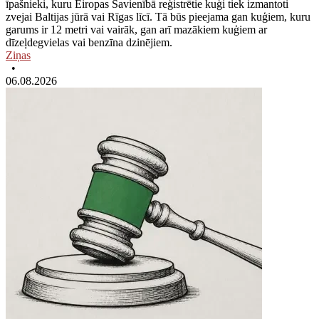
īpašnieki, kuru Eiropas Savienībā reģistrētie kuģi tiek izmantoti
zvejai Baltijas jūrā vai Rīgas līcī. Tā būs pieejama gan kuģiem, kuru
garums ir 12 metri vai vairāk, gan arī mazākiem kuģiem ar
dīzeļdegvielas vai benzīna dzinējiem.
Ziņas
•
06.08.2026