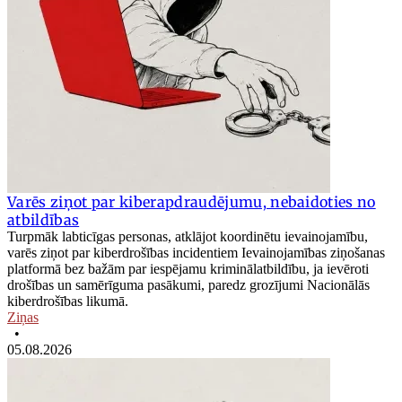
Varēs ziņot par kiberapdraudējumu, nebaidoties no
atbildības
Turpmāk labticīgas personas, atklājot koordinētu ievainojamību,
varēs ziņot par kiberdrošības incidentiem Ievainojamības ziņošanas
platformā bez bažām par iespējamu kriminālatbildību, ja ievēroti
drošības un samērīguma pasākumi, paredz grozījumi Nacionālās
kiberdrošības likumā.
Ziņas
•
05.08.2026