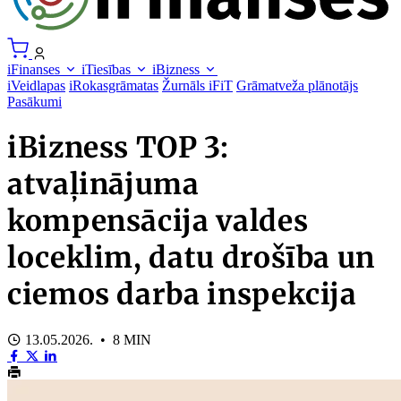
iFinanses
iTiesības
iBizness
iVeidlapas
iRokasgrāmatas
Žurnāls iFiT
Grāmatveža plānotājs
Pasākumi
iBizness TOP 3:
atvaļinājuma
kompensācija valdes
loceklim, datu drošība un
ciemos darba inspekcija
13.05.2026. • 8 MIN