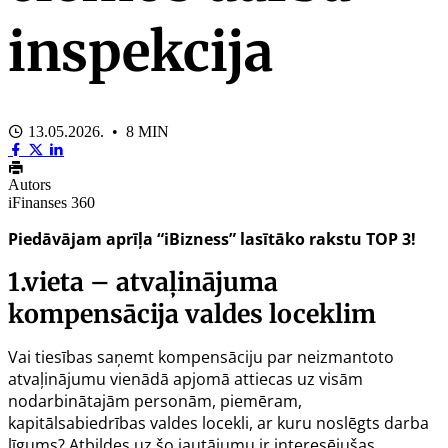
inspekcija
13.05.2026. • 8 MIN
Autors
iFinanses 360
Piedāvājam aprīļa “iBizness” lasītāko rakstu TOP 3!
1.vieta – atvaļinājuma
kompensācija valdes loceklim
Vai tiesības saņemt kompensāciju par neizmantoto
atvaļinājumu vienādā apjomā attiecas uz visām
nodarbinātajām personām, piemēram,
kapitālsabiedrības valdes locekli, ar kuru noslēgts darba
līgums? Atbildes uz šo jautājumu ir interesējušas