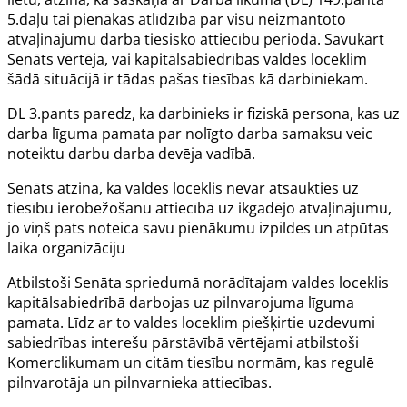
5.daļu tai pienākas atlīdzība par visu neizmantoto
atvaļinājumu darba tiesisko attiecību periodā. Savukārt
Senāts vērtēja, vai kapitālsabiedrības valdes loceklim
šādā situācijā ir tādas pašas tiesības kā darbiniekam.
DL 3.pants paredz, ka darbinieks ir fiziskā persona, kas uz
darba līguma pamata par nolīgto darba samaksu veic
noteiktu darbu darba devēja vadībā.
Senāts atzina, ka valdes loceklis nevar atsaukties uz
tiesību ierobežošanu attiecībā uz ikgadējo atvaļinājumu,
jo viņš pats noteica savu pienākumu izpildes un atpūtas
laika organizāciju
Atbilstoši Senāta spriedumā norādītajam valdes loceklis
kapitālsabiedrībā darbojas uz pilnvarojuma līguma
pamata. Līdz ar to valdes loceklim piešķirtie uzdevumi
sabiedrības interešu pārstāvībā vērtējami atbilstoši
Komerclikumam un citām tiesību normām, kas regulē
pilnvarotāja un pilnvarnieka attiecības.