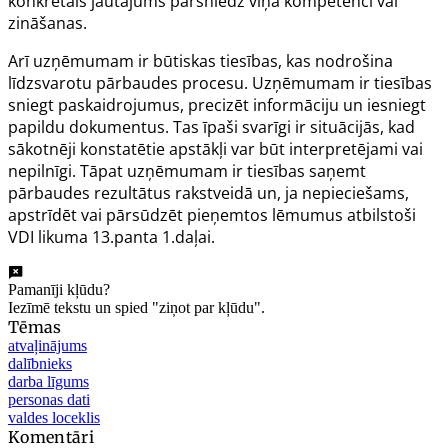
konkrētais jautājums pārsniedz viņa kompetenci vai
zināšanas.
Arī uzņēmumam ir būtiskas tiesības, kas nodrošina
līdzsvarotu pārbaudes procesu. Uzņēmumam ir tiesības
sniegt paskaidrojumus, precizēt informāciju un iesniegt
papildu dokumentus. Tas īpaši svarīgi ir situācijās, kad
sākotnēji konstatētie apstākļi var būt interpretējami vai
nepilnīgi. Tāpat uzņēmumam ir tiesības saņemt
pārbaudes rezultātus rakstveidā un, ja nepieciešams,
apstrīdēt vai pārsūdzēt pieņemtos lēmumus atbilstoši
VDI likuma 13.panta 1.daļai.
Pamanīji kļūdu?
Iezīmē tekstu un spied "ziņot par kļūdu".
Tēmas
atvaļinājums
dalībnieks
darba līgums
personas dati
valdes loceklis
Komentāri