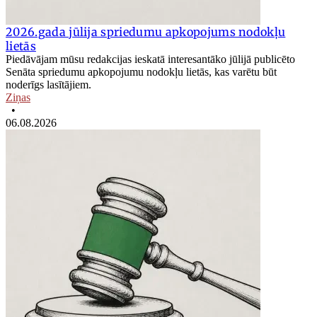
2026.gada jūlija spriedumu apkopojums nodokļu
lietās
Piedāvājam mūsu redakcijas ieskatā interesantāko jūlijā publicēto
Senāta spriedumu apkopojumu nodokļu lietās, kas varētu būt
noderīgs lasītājiem.
Ziņas
•
06.08.2026