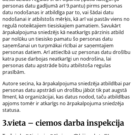
personas datu gadījumā arī 9.pantu) pirms personas
datu nodošanas ir atbildīga par to, vai šādai datu
nodošanai ir atbilstošs mērķis, kā arī vai pastāv viens no
regulā noteiktajiem tiesiskajiem pamatiem. Savukārt
ārpakalpojuma sniedzējs kā neatkarīgs pārzinis atbild
par nolūku un tiesisko pamatu šo personas datu
saņemšanai un turpmākai rīcībai ar saņemtajiem
personas datiem. Arī attiecībā uz personas datu drošību
katra puse darbojas neatkarīgi un nodrošina, lai
personas datu apstrāde būtu atbilstoša regulas
prasībām.
Autore secina, ka ārpakalpojuma sniedzēja atbildībai par
personas datu apstrādi un drošību jābūt tik pat augstā
līmenī, kā organizācijai, kas datus nodod, taču atbildības
apjoms tomēr ir atkarīgs no ārpakalpojuma sniedzēja
statusa.
3.vieta – ciemos darba inspekcija