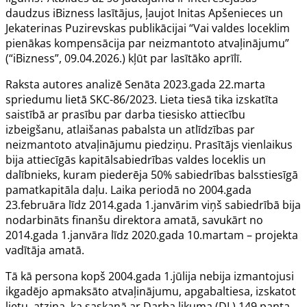
daudzus iBizness lasītājus, ļaujot Initas Apšenieces un
Jekaterinas Puzirevskas publikācijai “
Vai valdes loceklim
pienākas kompensācija par neizmantoto atvaļinājumu
”
(“iBizness”, 09.04.2026.) kļūt par lasītāko aprīlī.
Raksta autores analizē Senāta 2023.gada 22.marta
spriedumu lietā SKC-86/2023. Lieta tiesā tika izskatīta
saistībā ar prasību par darba tiesisko attiecību
izbeigšanu, atlaišanas pabalsta un atlīdzības par
neizmantoto atvaļinājumu piedziņu. Prasītājs vienlaikus
bija attiecīgās kapitālsabiedrības valdes loceklis un
dalībnieks, kuram piederēja 50% sabiedrības balsstiesīgā
pamatkapitāla daļu. Laika periodā no 2004.gada
23.februāra līdz 2014.gada 1.janvārim viņš sabiedrībā bija
nodarbināts finanšu direktora amatā, savukārt no
2014.gada 1.janvāra līdz 2020.gada 10.martam – projekta
vadītāja amatā.
Tā kā persona kopš 2004.gada 1.jūlija nebija izmantojusi
ikgadējo apmaksāto atvaļinājumu, apgabaltiesa, izskatot
lietu, atzina, ka saskaņā ar Darba likuma (DL) 149.panta