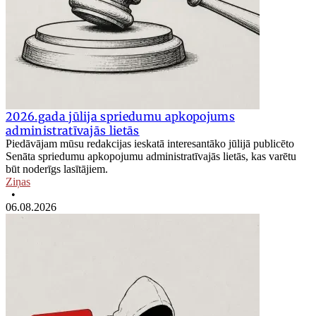
2026.gada jūlija spriedumu apkopojums
administratīvajās lietās
Piedāvājam mūsu redakcijas ieskatā interesantāko jūlijā publicēto
Senāta spriedumu apkopojumu administratīvajās lietās, kas varētu
būt noderīgs lasītājiem.
Ziņas
•
06.08.2026