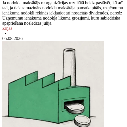
Ja nodokļa maksātājs reorganizācijas rezultātā beidz pastāvēt, kā arī
tad, ja tiek samazināts nodokļa maksātāja pamatkapitāls, uzņēmumu
ienākuma nodokli rēķinās iekļaujot arī nosacītās dividendes, paredz
Uzņēmumu ienākuma nodokļa likuma grozījumi, kuru sabiedriskā
apspriešana noslēdzās jūlijā.
Ziņas
•
05.08.2026