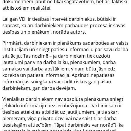
dokumentiem jābūt ne tikai sagatavotiem, bet arī faktiski
atbilstošiem realitātei.
Lai gan VDI ir tiesības intervēt darbiniekus, būtiski ir
saprast, ka arī darbiniekiem pārbaudes procesā ir savas
tiesības un pienākumi, norāda autors.
Pirmkārt, darbiniekam ir pienākums sadarboties ar valsts
institūcijām un sniegt patiesu informāciju par savu darba
situāciju. Tas nozīmē – ja darbiniekam tiek uzdoti
jautājumi par viņa darba laiku, pienākumiem, darba
samaksu vai darba apstākļiem, viņam būtu jāsniedz
korekta un patiesa informācija. Apzināti nepatiesas
informācijas sniegšana var radīt riskus gan pašam
darbiniekam, gan darba devējam.
Vienlaikus darbiniekam nav absolūta pienākuma sniegt
jebkādu informāciju bez ierobežojuma. Darbiniekam ir
tiesības atteikties atbildēt uz jautājumiem, ja tie skar,
piemēram, viņa privāto dzīvi vai nav saistīti ar darba
tiesiskajām attiecībām. Tāpat darbinieks var norādīt, ka