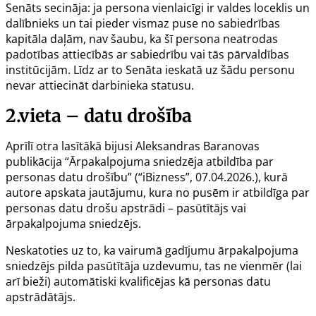
Senāts secināja: ja persona vienlaicīgi ir valdes loceklis un
dalībnieks un tai pieder vismaz puse no sabiedrības
kapitāla daļām, nav šaubu, ka šī persona neatrodas
padotības attiecībās ar sabiedrību vai tās pārvaldības
institūcijām. Līdz ar to Senāta ieskatā uz šādu personu
nevar attiecināt darbinieka statusu.
2.vieta – datu drošība
Aprīlī otra lasītākā bijusi Aleksandras Baranovas
publikācija “
Ārpakalpojuma sniedzēja atbildība par
personas datu drošību
” (“iBizness”, 07.04.2026.), kurā
autore apskata jautājumu, kura no pusēm ir atbildīga par
personas datu drošu apstrādi – pasūtītājs vai
ārpakalpojuma sniedzējs.
Neskatoties uz to, ka vairumā gadījumu ārpakalpojuma
sniedzējs pilda pasūtītāja uzdevumu, tas ne vienmēr (lai
arī bieži) automātiski kvalificējas kā personas datu
apstrādātājs.