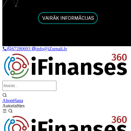
67280693
info@iZurnali.lv
Abonēšana
Autorizēties