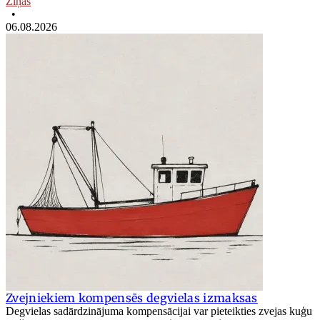
Ziņas
•
06.08.2026
Zvejniekiem kompensēs degvielas izmaksas
Degvielas sadārdzinājuma kompensācijai var pieteikties zvejas kuģu