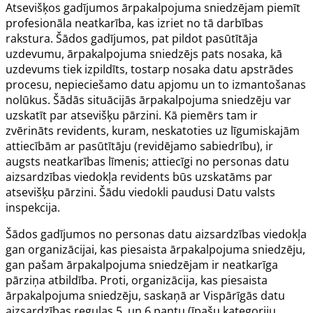
Atsevišķos gadījumos ārpakalpojuma sniedzējam piemīt
profesionāla neatkarība, kas izriet no tā darbības
rakstura. Šādos gadījumos, pat pildot pasūtītāja
uzdevumu, ārpakalpojuma sniedzējs pats nosaka, kā
uzdevums tiek izpildīts, tostarp nosaka datu apstrādes
procesu, nepieciešamo datu apjomu un to izmantošanas
nolūkus. Šādās situācijās ārpakalpojuma sniedzēju var
uzskatīt par atsevišķu pārzini. Kā piemērs tam ir
zvērināts revidents, kuram, neskatoties uz līgumiskajām
attiecībām ar pasūtītāju (revidējamo sabiedrību), ir
augsts neatkarības līmenis; attiecīgi no personas datu
aizsardzības viedokļa revidents būs uzskatāms par
atsevišķu pārzini. Šādu viedokli paudusi Datu valsts
inspekcija.
Šādos gadījumos no personas datu aizsardzības viedokļa
gan organizācijai, kas piesaista ārpakalpojuma sniedzēju,
gan pašam ārpakalpojuma sniedzējam ir neatkarīga
pārziņa atbildība. Proti, organizācija, kas piesaista
ārpakalpojuma sniedzēju, saskaņā ar Vispārīgās datu
aizsardzības regulas 5. un 6.pantu (īpašu kategoriju