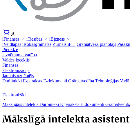
iFinanses
iTiesības
iBizness
iVeidlapas
iRokasgrāmatas
Žurnāls iFiT
Grāmatveža plānotājs
Pasāk
Pieredze
Uzņēmuma vadība
Valdes loceklis
Finanses
Elektronizācija
Jaunais uzņēmējs
Darbinieki
E-paraksts
E-dokumenti
Grāmatvedība
Tehnoloģijas
Vadīb
Elektronizācija
Mākslīgais intelekts
Darbinieki
E-paraksts
E-dokumenti
Grāmatvedī
Mākslīgā intelekta asiste