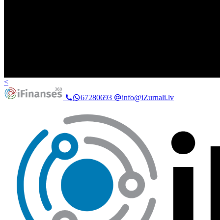
<
67280693
info@iZurnali.lv