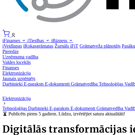
iFinanses
iTiesības
iBizness
iVeidlapas
iRokasgrāmatas
Žurnāls iFiT
Grāmatveža plānotājs
Pasāk
Pieredze
Uzņēmuma vadība
Valdes loceklis
Finanses
Elektronizācija
Jaunais uzņēmējs
Darbinieki
E-paraksts
E-dokumenti
Grāmatvedība
Tehnoloģijas
Vadīb
Elektronizācija
Tehnoloģijas
Darbinieki
E-paraksts
E-dokumenti
Grāmatvedība
Vadīb
Publicēts pirms 5 gadiem. Lūdzu, izvērtējiet satura aktualitāti!
Digitālās transformācijas