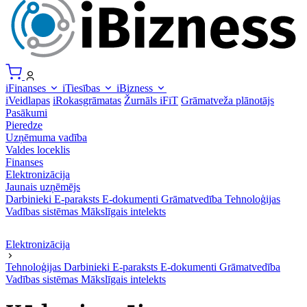
iFinanses
iTiesības
iBizness
iVeidlapas
iRokasgrāmatas
Žurnāls iFiT
Grāmatveža plānotājs
Pasākumi
Pieredze
Uzņēmuma vadība
Valdes loceklis
Finanses
Elektronizācija
Jaunais uzņēmējs
Darbinieki
E-paraksts
E-dokumenti
Grāmatvedība
Tehnoloģijas
Vadības sistēmas
Mākslīgais intelekts
Elektronizācija
Tehnoloģijas
Darbinieki
E-paraksts
E-dokumenti
Grāmatvedība
Vadības sistēmas
Mākslīgais intelekts