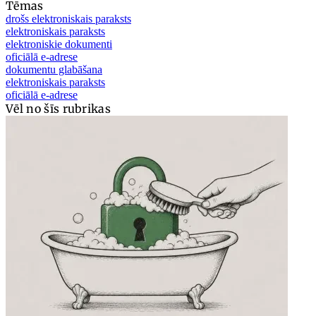
Tēmas
drošs elektroniskais paraksts
elektroniskais paraksts
elektroniskie dokumenti
oficiālā e-adrese
dokumentu glabāšana
elektroniskais paraksts
oficiālā e-adrese
Vēl no šīs rubrikas