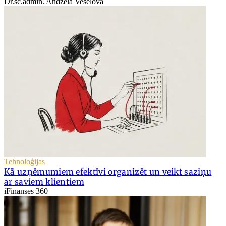
Dr.sc.admin. Andžela Veselova
Tehnoloģijas
Kā uzņēmumiem efektīvi organizēt un veikt saziņu
ar saviem klientiem
iFinanses 360