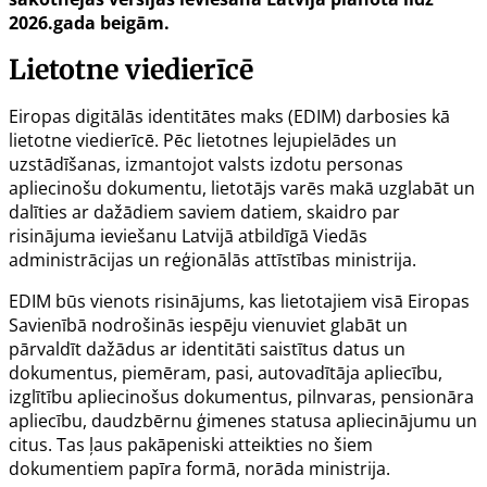
2026.gada beigām.
Lietotne viedierīcē
Eiropas digitālās identitātes maks (EDIM) darbosies kā
lietotne viedierīcē. Pēc lietotnes lejupielādes un
uzstādīšanas, izmantojot valsts izdotu personas
apliecinošu dokumentu, lietotājs varēs makā uzglabāt un
dalīties ar dažādiem saviem datiem, skaidro par
risinājuma ieviešanu Latvijā atbildīgā Viedās
administrācijas un reģionālās attīstības ministrija.
EDIM būs vienots risinājums, kas lietotajiem visā Eiropas
Savienībā nodrošinās iespēju vienuviet glabāt un
pārvaldīt dažādus ar identitāti saistītus datus un
dokumentus, piemēram, pasi, autovadītāja apliecību,
izglītību apliecinošus dokumentus, pilnvaras, pensionāra
apliecību, daudzbērnu ģimenes statusa apliecinājumu un
citus. Tas ļaus pakāpeniski atteikties no šiem
dokumentiem papīra formā, norāda ministrija.