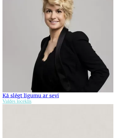
Kā slēgt līgumu ar sevi
Valdes loceklis