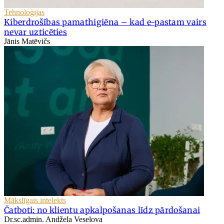
Tehnoloģijas
Kiberdrošības pamathigiēna – kad e-pastam vairs
nevar uzticēties
Jānis Matēvičs
Mākslīgais intelekts
Čatboti: no klientu apkalpošanas līdz pārdošanai
Dr.sc.admin. Andžela Veselova