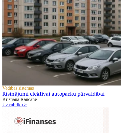
Vadības sistēmas
Risinājumi efektīvai autoparku pārvaldībai
Kristiāna Rancāne
Uz rubriku >