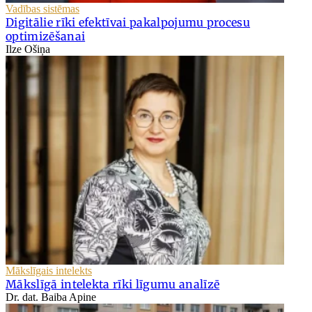
Vadības sistēmas
Digitālie rīki efektīvai pakalpojumu procesu
optimizēšanai
Ilze Ošiņa
Mākslīgais intelekts
Mākslīgā intelekta rīki līgumu analīzē
Dr. dat. Baiba Apine