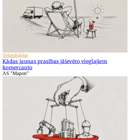
Tehnoloģijas
Kādas jaunas prasības jāievēro vieglajiem
komercauto
AS "Mapon"