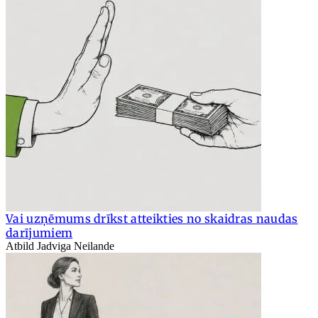
Vai uzņēmums drīkst atteikties no skaidras naudas
darījumiem
Atbild Jadviga Neilande