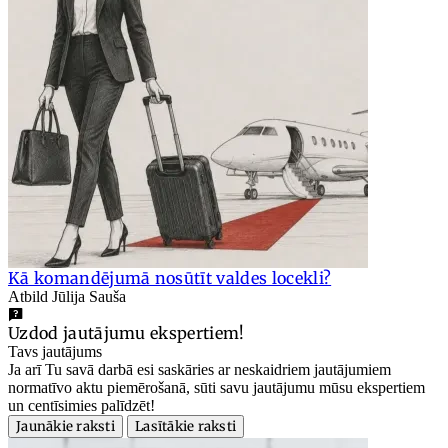
Kā komandējumā nosūtīt valdes locekli?
Atbild Jūlija Sauša
Uzdod jautājumu ekspertiem!
Tavs jautājums
Ja arī Tu savā darbā esi saskāries ar neskaidriem jautājumiem
normatīvo aktu piemērošanā, sūti savu jautājumu mūsu ekspertiem
un centīsimies palīdzēt!
Jaunākie raksti
Lasītākie raksti