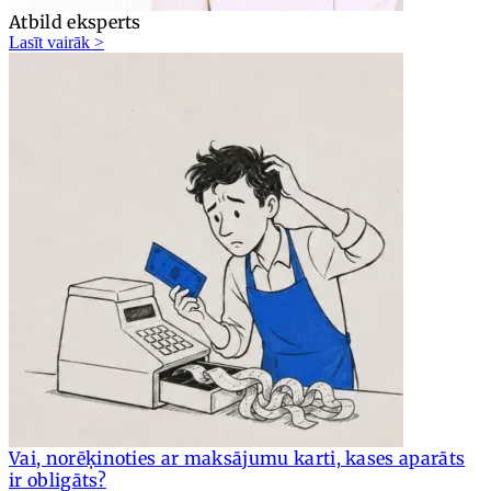
Atbild eksperts
Lasīt vairāk >
Vai, norēķinoties ar maksājumu karti, kases aparāts
ir obligāts?