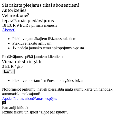
Šis raksts pieejams tikai abonentiem!
Autorizējies
Vēl neabonē?
Iepazīšanās piedāvājums
18 EUR
9 EUR
/ pirmais mēnesis
Abonēt!
Piekļuve jaunākajiem iBizness rakstiem
Piekļuve rakstu arhīvam
1x nedēļā jaunāko tēmu apkopojums e-pastā
Piedāvājums spēkā jauniem klientiem
Viena raksta iegāde
3 EUR
/ gab.
Lasīt!
Piekļuve rakstam 1 mēnesi no iegādes brīža
Noformējot pirkumu, netiek piesaistīta maksājumu karte un nenotiek
automātiski maksājumi!
Apskatīt citas abonēšanas iespējas
Pamanīji kļūdu?
Iezīmē tekstu un spied "ziņot par kļūdu".