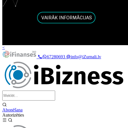
<
67280693
info@iZurnali.lv
Abonēšana
Autorizēties