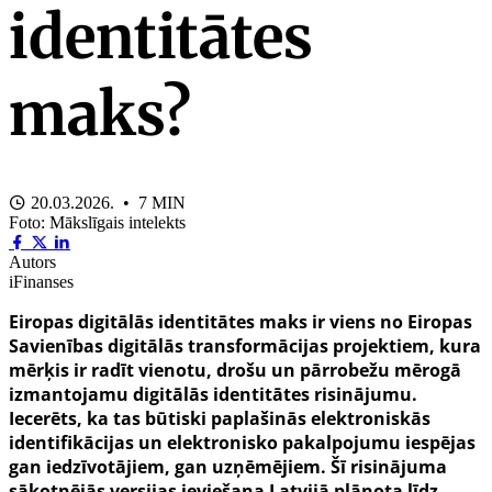
identitātes
maks?
20.03.2026. • 7 MIN
Foto: Mākslīgais intelekts
Autors
iFinanses
Eiropas digitālās identitātes maks ir viens no Eiropas
Savienības digitālās transformācijas projektiem, kura
mērķis ir radīt vienotu, drošu un pārrobežu mērogā
izmantojamu digitālās identitātes risinājumu.
Iecerēts, ka tas būtiski paplašinās elektroniskās
identifikācijas un elektronisko pakalpojumu iespējas
gan iedzīvotājiem, gan uzņēmējiem. Šī risinājuma
sākotnējās versijas ieviešana Latvijā plānota līdz