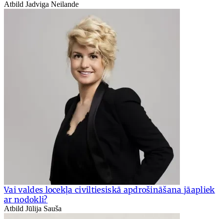
Atbild Jadviga Neilande
Vai valdes locekļa civiltiesiskā apdrošināšana jāapliek
ar nodokli?
Atbild Jūlija Sauša