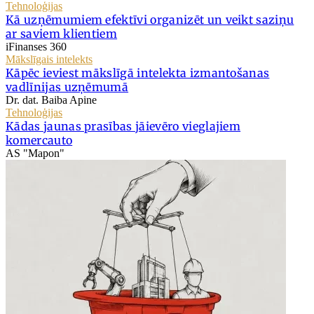
Tehnoloģijas
Kā uzņēmumiem efektīvi organizēt un veikt saziņu
ar saviem klientiem
iFinanses 360
Mākslīgais intelekts
Kāpēc ieviest mākslīgā intelekta izmantošanas
vadlīnijas uzņēmumā
Dr. dat. Baiba Apine
Tehnoloģijas
Kādas jaunas prasības jāievēro vieglajiem
komercauto
AS "Mapon"