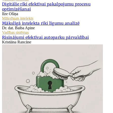
Digitālie rīki efektīvai pakalpojumu procesu
optimizēšanai
Ilze Ošiņa
Mākslīgais intelekts
Mākslīgā intelekta rīki līgumu analīzē
Dr. dat. Baiba Apine
Vadības sistēmas
Risinājumi efektīvai autoparku pārvaldībai
Kristiāna Rancāne