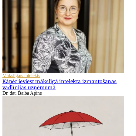
Mākslīgais intelekts
Kāpēc ieviest mākslīgā intelekta izmantošanas
vadlīnijas uzņēmumā
Dr. dat. Baiba Apine