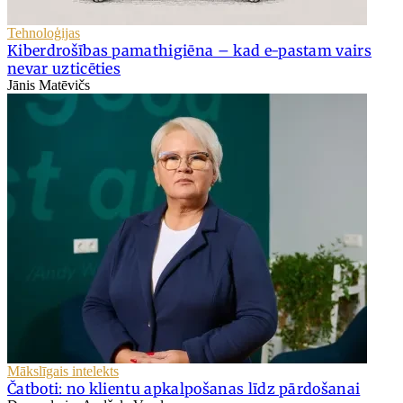
Tehnoloģijas
Kiberdrošības pamathigiēna – kad e-pastam vairs
nevar uzticēties
Jānis Matēvičs
Mākslīgais intelekts
Čatboti: no klientu apkalpošanas līdz pārdošanai