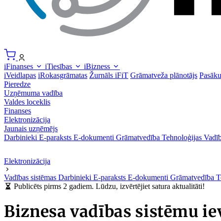
iFinanses
iTiesības
iBizness
iVeidlapas
iRokasgrāmatas
Žurnāls iFiT
Grāmatveža plānotājs
Pasāk
Pieredze
Uzņēmuma vadība
Valdes loceklis
Finanses
Elektronizācija
Jaunais uzņēmējs
Darbinieki
E-paraksts
E-dokumenti
Grāmatvedība
Tehnoloģijas
Vadīb
Elektronizācija
Vadības sistēmas
Darbinieki
E-paraksts
E-dokumenti
Grāmatvedība
T
Publicēts pirms 2 gadiem. Lūdzu, izvērtējiet satura aktualitāti!
Biznesa vadības sistēmu iev