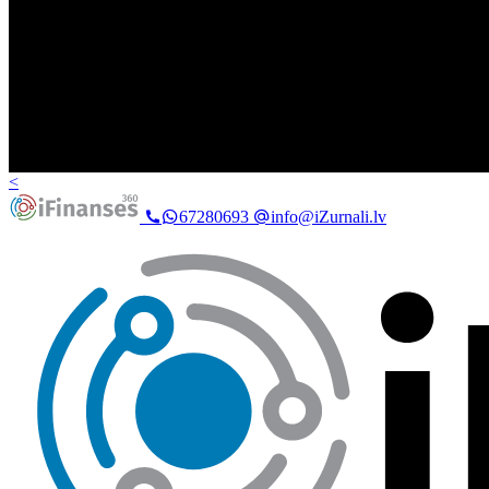
<
67280693
info@iZurnali.lv