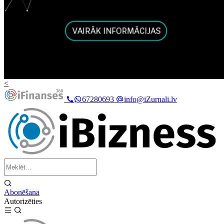
<
67280693
info@iZurnali.lv
Abonēšana
Autorizēties