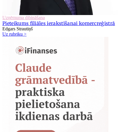
Uzņēmuma dibināšana
Pieteikums filiāles ierakstīšanai komercreģistrā
Edgars Strautiņš
Uz rubriku >