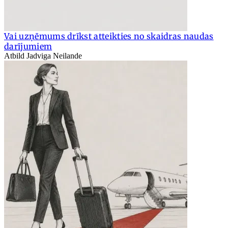
Vai uzņēmums drīkst atteikties no skaidras naudas
darījumiem
Atbild Jadviga Neilande