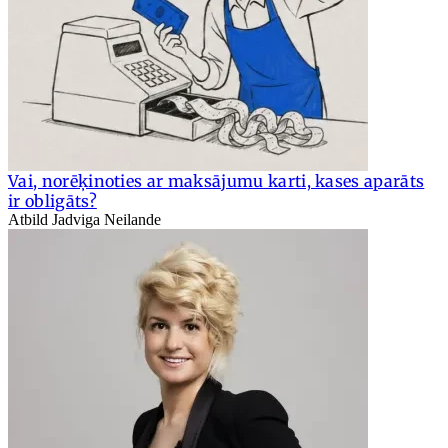
Vai, norēķinoties ar maksājumu karti, kases aparāts
ir obligāts?
Atbild Jadviga Neilande