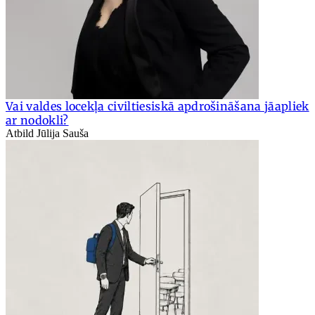
Vai valdes locekļa civiltiesiskā apdrošināšana jāapliek
ar nodokli?
Atbild Jūlija Sauša