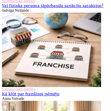
Saimnieciskā darbība
Vai fiziska persona jāpārbauda sankciju sarakstos?
Jadviga Neilande
Saimnieciskā darbība
Kā kļūt par franšīzes ņēmēju
Anna Vaivade