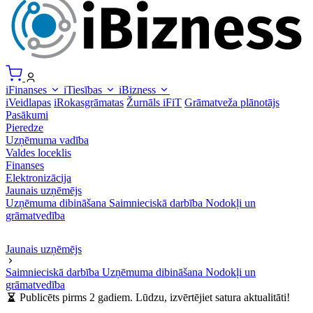
iFinanses
iTiesības
iBizness
iVeidlapas
iRokasgrāmatas
Žurnāls iFiT
Grāmatveža plānotājs
Pasākumi
Pieredze
Uzņēmuma vadība
Valdes loceklis
Finanses
Elektronizācija
Jaunais uzņēmējs
Uzņēmuma dibināšana
Saimnieciskā darbība
Nodokļi un
grāmatvedība
Jaunais uzņēmējs
Saimnieciskā darbība
Uzņēmuma dibināšana
Nodokļi un
grāmatvedība
Publicēts pirms 2 gadiem. Lūdzu, izvērtējiet satura aktualitāti!