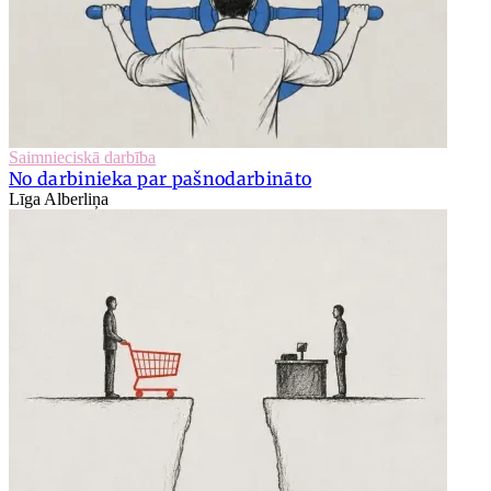
Saimnieciskā darbība
No darbinieka par pašnodarbināto
Līga Alberliņa