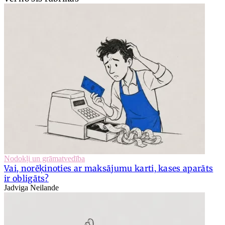
Nodokļi un grāmatvedība
Vai, norēķinoties ar maksājumu karti, kases aparāts
ir obligāts?
Jadviga Neilande