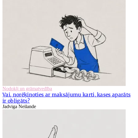
Nodokļi un grāmatvedība
Vai, norēķinoties ar maksājumu karti, kases aparāts
ir obligāts?
Jadviga Neilande