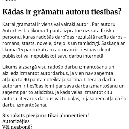
Kādas ir grāmatu autoru tiesības?
Katrai grāmatai ir viens vai vairāki autori. Par autoru
Autortiesību likuma
1.panta
izpratnē uzskata fizisku
personu, kuras radošās darbības rezultātā radīts darbs –
romāns, stāsts, novele, dzejolis un tamlīdzīgi. Saskaņā ar
likuma
15.pantu
katram autoram ir tiesības izlemt
publiskot vai nepubliskot savu darbu internetā.
Likums aizsargā visu radošo darbu izmantošanu un
aizliedz izmantot autordarbus, ja vien nav saņemta
atļauja tā
40.pantā
noteiktajā kārtībā. Literārā darba
autoram ir tiesības lemt par sava darba izmantošanu un
saņemt par to atlīdzību. Ja kāds vēlas izmantot citu
autoru literāros darbus vai to daļas, ir jāsaņem atļauja šo
darbu izmantošanai.
Šis raksts pieejams tikai abonentiem!
Autorizējies
Vēl neabonē?