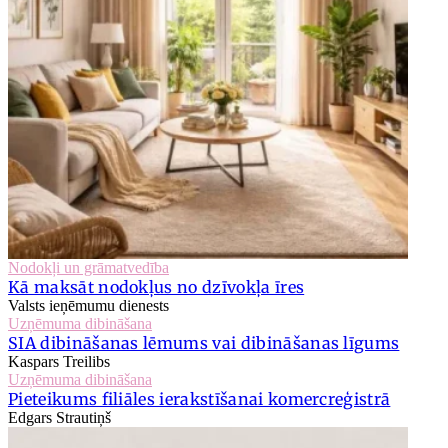
Nodokļi un grāmatvedība
Kā maksāt nodokļus no dzīvokļa īres
Valsts ieņēmumu dienests
Uzņēmuma dibināšana
SIA dibināšanas lēmums vai dibināšanas līgums
Kaspars Treilibs
Uzņēmuma dibināšana
Pieteikums filiāles ierakstīšanai komercreģistrā
Edgars Strautiņš