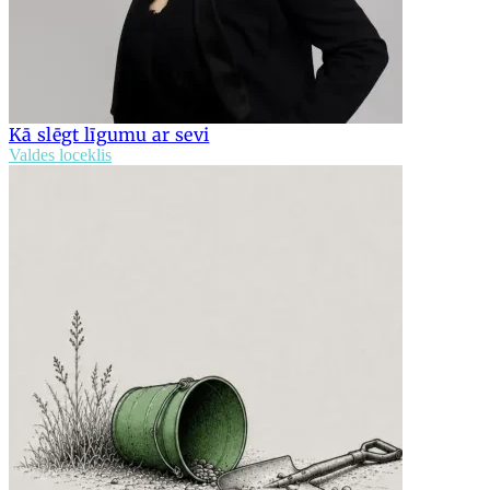
Kā slēgt līgumu ar sevi
Valdes loceklis