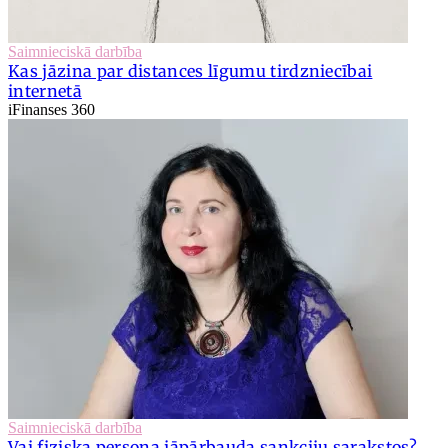
Saimnieciskā darbība
Kas jāzina par distances līgumu tirdzniecībai
internetā
iFinanses 360
Saimnieciskā darbība
Vai fiziska persona jāpārbauda sankciju sarakstos?