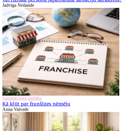
Jadviga Neilande
Saimnieciskā darbība
Kā kļūt par franšīzes ņēmēju
Anna Vaivade