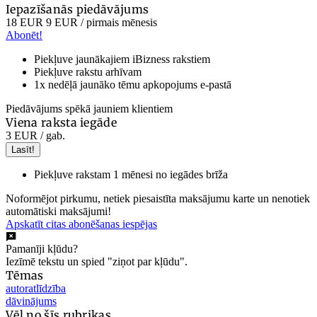
Iepazīšanās piedāvājums
18 EUR
9 EUR
/ pirmais mēnesis
Abonēt!
Piekļuve jaunākajiem iBizness rakstiem
Piekļuve rakstu arhīvam
1x nedēļā jaunāko tēmu apkopojums e-pastā
Piedāvājums spēkā jauniem klientiem
Viena raksta iegāde
3 EUR
/ gab.
Lasīt!
Piekļuve rakstam 1 mēnesi no iegādes brīža
Noformējot pirkumu, netiek piesaistīta maksājumu karte un nenotiek
automātiski maksājumi!
Apskatīt citas abonēšanas iespējas
Pamanīji kļūdu?
Iezīmē tekstu un spied "ziņot par kļūdu".
Tēmas
autoratlīdzība
dāvinājums
Vēl no šīs rubrikas