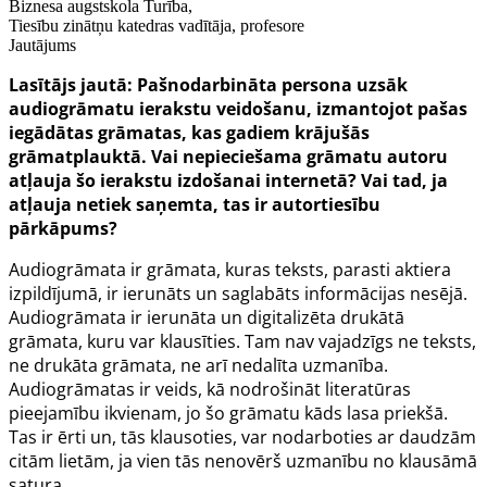
Biznesa augstskola Turība,
Tiesību zinātņu katedras vadītāja, profesore
Jautājums
Lasītājs jautā: Pašnodarbināta persona uzsāk
audiogrāmatu ierakstu veidošanu, izmantojot pašas
iegādātas grāmatas, kas gadiem krājušās
grāmatplauktā. Vai nepieciešama grāmatu autoru
atļauja šo ierakstu izdošanai internetā? Vai tad, ja
atļauja netiek saņemta, tas ir autortiesību
pārkāpums?
Audiogrāmata ir grāmata, kuras teksts, parasti aktiera
izpildījumā, ir ierunāts un saglabāts informācijas nesējā.
Audiogrāmata ir ierunāta un digitalizēta drukātā
grāmata, kuru var klausīties. Tam nav vajadzīgs ne teksts,
ne drukāta grāmata, ne arī nedalīta uzmanība.
Audiogrāmatas ir veids, kā nodrošināt literatūras
pieejamību ikvienam, jo šo grāmatu kāds lasa priekšā.
Tas ir ērti un, tās klausoties, var nodarboties ar daudzām
citām lietām, ja vien tās nenovērš uzmanību no klausāmā
satura.