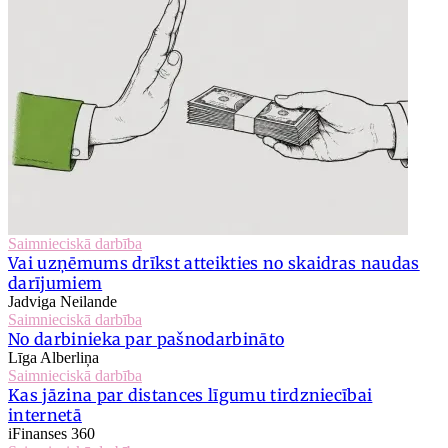
Saimnieciskā darbība
Vai uzņēmums drīkst atteikties no skaidras naudas
darījumiem
Jadviga Neilande
Saimnieciskā darbība
No darbinieka par pašnodarbināto
Līga Alberliņa
Saimnieciskā darbība
Kas jāzina par distances līgumu tirdzniecībai
internetā
iFinanses 360