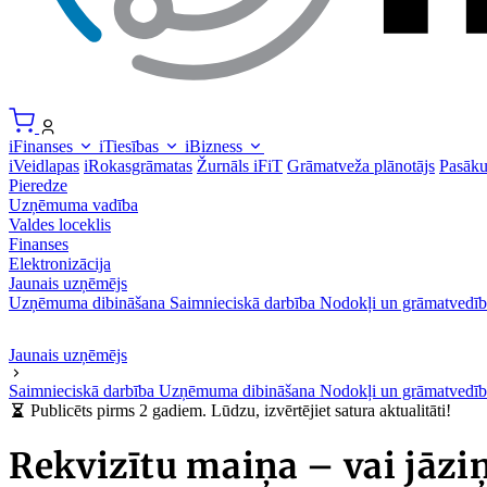
iFinanses
iTiesības
iBizness
iVeidlapas
iRokasgrāmatas
Žurnāls iFiT
Grāmatveža plānotājs
Pasāk
Pieredze
Uzņēmuma vadība
Valdes loceklis
Finanses
Elektronizācija
Jaunais uzņēmējs
Uzņēmuma dibināšana
Saimnieciskā darbība
Nodokļi un grāmatvedīb
Jaunais uzņēmējs
Saimnieciskā darbība
Uzņēmuma dibināšana
Nodokļi un grāmatvedīb
Publicēts pirms 2 gadiem. Lūdzu, izvērtējiet satura aktualitāti!
Rekvizītu maiņa – vai jāzi