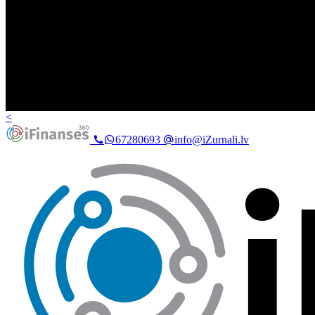
<
67280693
info@iZurnali.lv