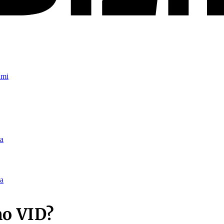
umi
a
a
ņo VID?