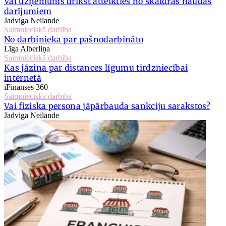
Vai uzņēmums drīkst atteikties no skaidras naudas
darījumiem
Jadviga Neilande
Saimnieciskā darbība
No darbinieka par pašnodarbināto
Līga Alberliņa
Saimnieciskā darbība
Kas jāzina par distances līgumu tirdzniecībai
internetā
iFinanses 360
Saimnieciskā darbība
Vai fiziska persona jāpārbauda sankciju sarakstos?
Jadviga Neilande