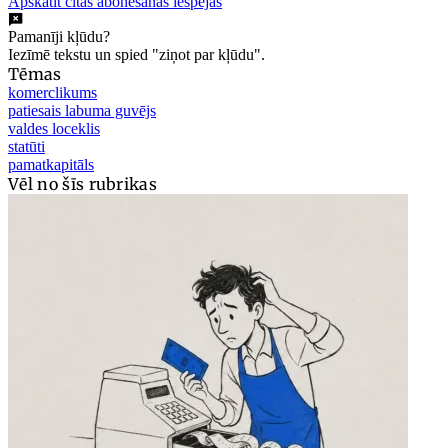
Apskatīt citas abonēšanas iespējas
Pamanīji kļūdu?
Iezīmē tekstu un spied "ziņot par kļūdu".
Tēmas
komerclikums
patiesais labuma guvējs
valdes loceklis
statūti
pamatkapitāls
Vēl no šīs rubrikas