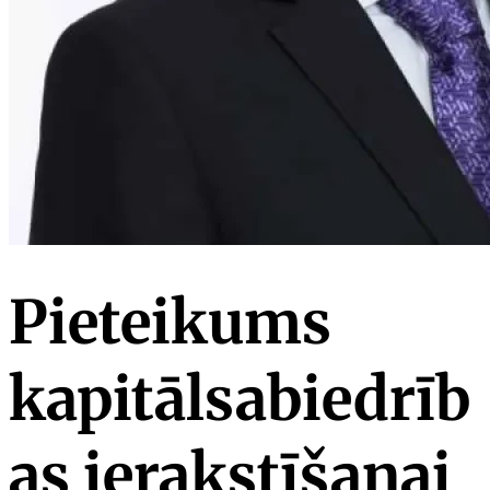
Pieteikums
kapitālsabiedrīb
as ierakstīšanai