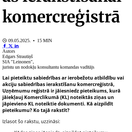
komercreģistrā
09.05.2025. • 15 MIN
Autors
Edgars Strautiņš
SIA "Leinonen",
juristu un nodokļu konsultantu komandas vadītājs
Lai pieteiktu sabiedrības ar ierobežotu atbildību vai
akciju sabiedrības ierakstīšanu komercreģistrā,
Uzņēmumu reģistrā ir jāiesniedz pieteikums, kurā
jāiekļauj Komerclikumā (KL) noteiktās ziņas un
jāpievieno KL noteiktie dokumenti. Kā aizpildīt
pieteikumu? Ko tajā rakstīt?
Izlasot šo rakstu, uzzināsi: