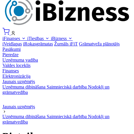
iFinanses
iTiesības
iBizness
iVeidlapas
iRokasgrāmatas
Žurnāls iFiT
Grāmatveža plānotājs
Pasākumi
Pieredze
Uzņēmuma vadība
Valdes loceklis
Finanses
Elektronizācija
Jaunais uzņēmējs
Uzņēmuma dibināšana
Saimnieciskā darbība
Nodokļi un
grāmatvedība
Jaunais uzņēmējs
Uzņēmuma dibināšana
Saimnieciskā darbība
Nodokļi un
grāmatvedība