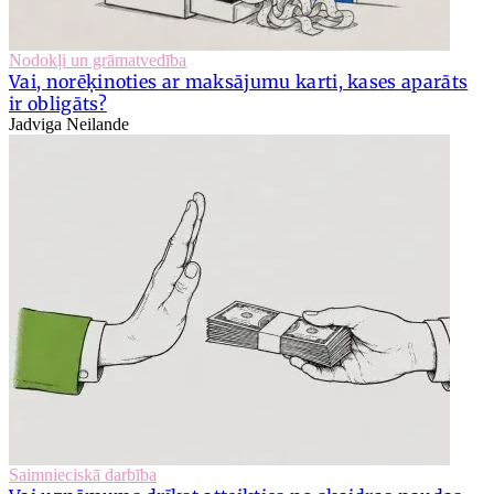
Nodokļi un grāmatvedība
Vai, norēķinoties ar maksājumu karti, kases aparāts
ir obligāts?
Jadviga Neilande
Saimnieciskā darbība