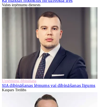
Kā maksāt nodokļus no dzīvokļa īres
Valsts ieņēmumu dienests
Uzņēmuma dibināšana
SIA dibināšanas lēmums vai dibināšanas līgums
Kaspars Treilibs