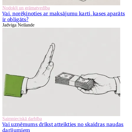
Nodokļi un grāmatvedība
Vai, norēķinoties ar maksājumu karti, kases aparāts
ir obligāts?
Jadviga Neilande
Saimnieciskā darbība
Vai uzņēmums drīkst atteikties no skaidras naudas
darījumiem