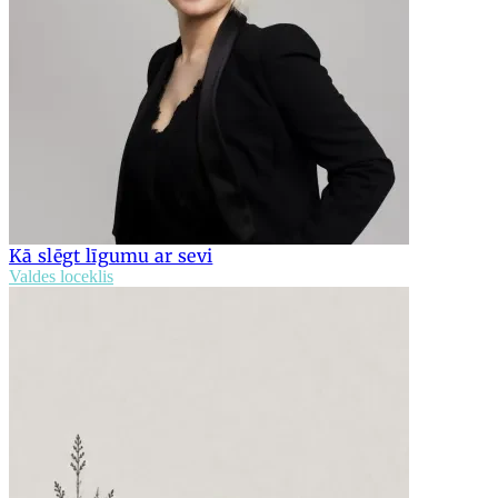
Kā slēgt līgumu ar sevi
Valdes loceklis