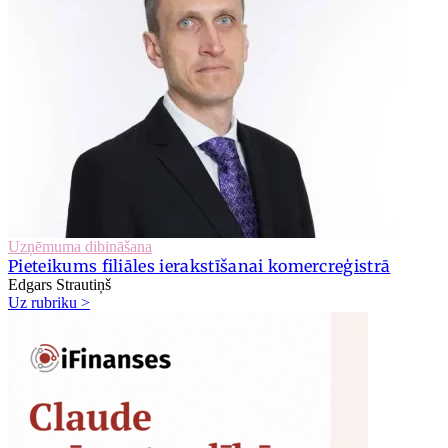
Uzņēmuma dibināšana
Pieteikums filiāles ierakstīšanai komercreģistrā
Edgars Strautiņš
Uz rubriku >