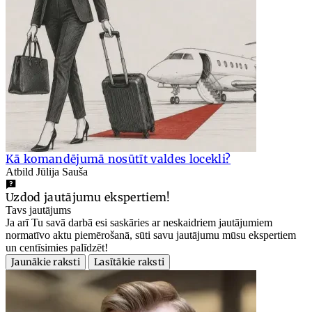
Kā komandējumā nosūtīt valdes locekli?
Atbild Jūlija Sauša
Uzdod jautājumu ekspertiem!
Tavs jautājums
Ja arī Tu savā darbā esi saskāries ar neskaidriem jautājumiem
normatīvo aktu piemērošanā, sūti savu jautājumu mūsu ekspertiem
un centīsimies palīdzēt!
Jaunākie raksti
Lasītākie raksti