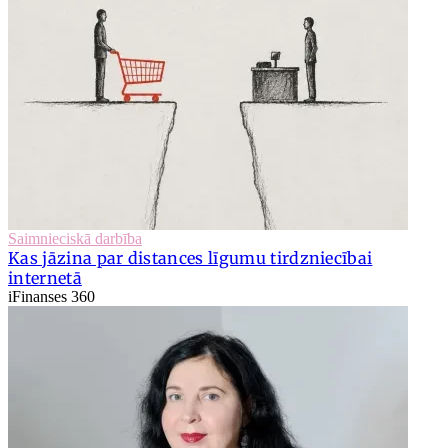
Saimnieciskā darbība
Kas jāzina par distances līgumu tirdzniecībai
internetā
iFinanses 360