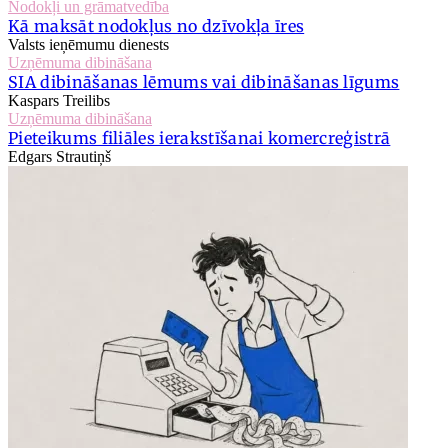
Nodokļi un grāmatvedība
Kā maksāt nodokļus no dzīvokļa īres
Valsts ieņēmumu dienests
Uzņēmuma dibināšana
SIA dibināšanas lēmums vai dibināšanas līgums
Kaspars Treilibs
Uzņēmuma dibināšana
Pieteikums filiāles ierakstīšanai komercreģistrā
Edgars Strautiņš