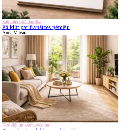
Saimnieciskā darbība
Kā kļūt par franšīzes ņēmēju
Anna Vaivade
Nodokļi un grāmatvedība