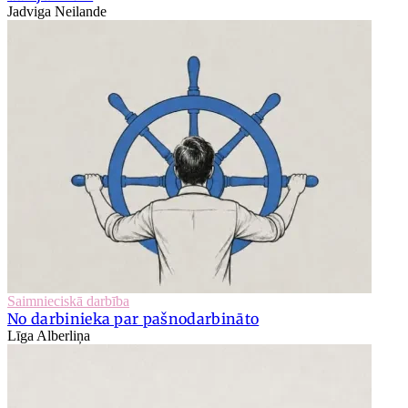
Jadviga Neilande
Saimnieciskā darbība
No darbinieka par pašnodarbināto
Līga Alberliņa