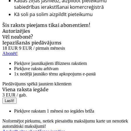
Kādas ziņas jāsniedz, aizpildot pieteikumu
sabiedrības ierakstīšanai komercreģistrā
Kā soli pa solim aizpildīt pieteikumu
Šis raksts pieejams tikai abonentiem!
Autorizējies
Vēl neabonē?
Iepazīšanās piedāvājums
18 EUR
9 EUR
/ pirmais mēnesis
Abonēt!
Piekļuve jaunākajiem iBizness rakstiem
Piekļuve rakstu arhīvam
1x nedēļā jaunāko tēmu apkopojums e-pastā
Piedāvājums spēkā jauniem klientiem
Viena raksta iegāde
3 EUR
/ gab.
Lasīt!
Piekļuve rakstam 1 mēnesi no iegādes brīža
Noformējot pirkumu, netiek piesaistīta maksājumu karte un nenotiek
automātiski maksājumi!