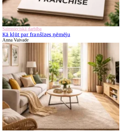
Saimnieciskā darbība
Kā kļūt par franšīzes ņēmēju
Anna Vaivade