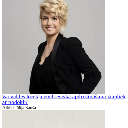
Vai valdes locekļa civiltiesiskā apdrošināšana jāapliek
ar nodokli?
Atbild Jūlija Sauša