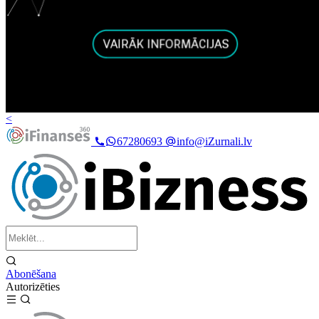
<
67280693
info@iZurnali.lv
Abonēšana
Autorizēties