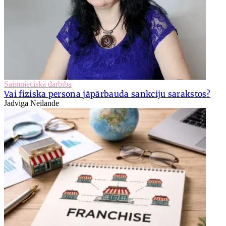
Saimnieciskā darbība
Vai fiziska persona jāpārbauda sankciju sarakstos?
Jadviga Neilande