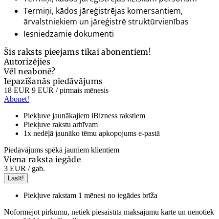
Termiņi, kādos jāreģistrējas komersantiem,
ārvalstniekiem un jāreģistrē struktūrvienības
Iesniedzamie dokumenti
Šis raksts pieejams tikai abonentiem!
Autorizējies
Vēl neabonē?
Iepazīšanās piedāvājums
18 EUR
9 EUR
/ pirmais mēnesis
Abonēt!
Piekļuve jaunākajiem iBizness rakstiem
Piekļuve rakstu arhīvam
1x nedēļā jaunāko tēmu apkopojums e-pastā
Piedāvājums spēkā jauniem klientiem
Viena raksta iegāde
3 EUR
/ gab.
Lasīt!
Piekļuve rakstam 1 mēnesi no iegādes brīža
Noformējot pirkumu, netiek piesaistīta maksājumu karte un nenotiek