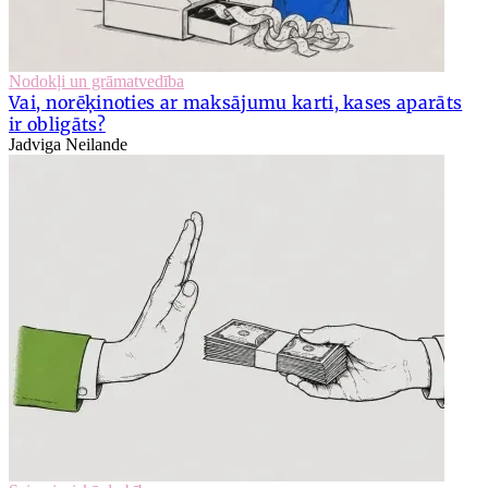
Nodokļi un grāmatvedība
Vai, norēķinoties ar maksājumu karti, kases aparāts
ir obligāts?
Jadviga Neilande