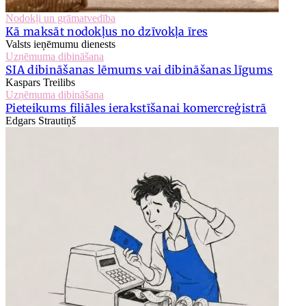
Nodokļi un grāmatvedība
Kā maksāt nodokļus no dzīvokļa īres
Valsts ieņēmumu dienests
Uzņēmuma dibināšana
SIA dibināšanas lēmums vai dibināšanas līgums
Kaspars Treilibs
Uzņēmuma dibināšana
Pieteikums filiāles ierakstīšanai komercreģistrā
Edgars Strautiņš