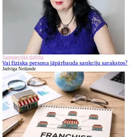
Saimnieciskā darbība
Vai fiziska persona jāpārbauda sankciju sarakstos?
Jadviga Neilande