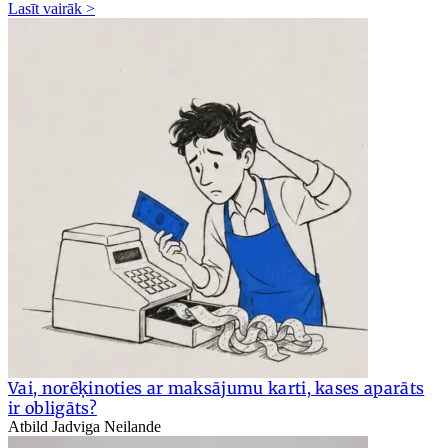
Lasīt vairāk >
Vai, norēķinoties ar maksājumu karti, kases aparāts
ir obligāts?
Atbild Jadviga Neilande