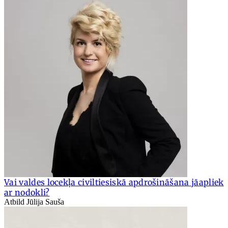
Vai valdes locekļa civiltiesiskā apdrošināšana jāapliek
ar nodokli?
Atbild Jūlija Sauša