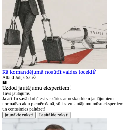
Kā komandējumā nosūtīt valdes locekli?
Atbild Jūlija Sauša
Uzdod jautājumu ekspertiem!
Tavs jautājums
Ja arī Tu savā darbā esi saskāries ar neskaidriem jautājumiem
normatīvo aktu piemērošanā, sūti savu jautājumu mūsu ekspertiem
un centīsimies palīdzēt!
Jaunākie raksti
Lasītākie raksti