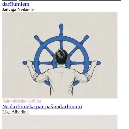
darījumiem
Jadviga Neilande
Saimnieciskā darbība
No darbinieka par pašnodarbināto
Līga Alberliņa