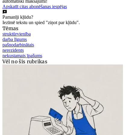
automātiski maksājumi!
Apskatīt citas abonēšanas iespējas
Pamanīji kļūdu?
Iezīmē tekstu un spied "ziņot par kļūdu".
Tēmas
struktūrvienība
darba līgums
pašnodarbinātais
nerezidents
nekustamais īpašums
Vēl no šīs rubrikas