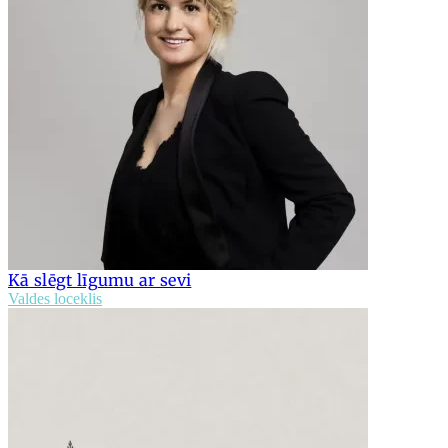
Kā slēgt līgumu ar sevi
Valdes loceklis