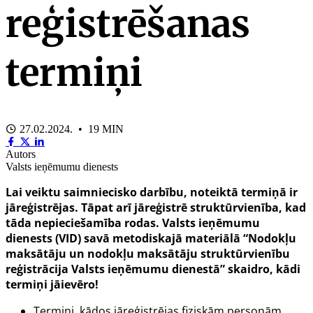
reģistrēšanas
termiņi
27.02.2024. • 19 MIN
Autors
Valsts ieņēmumu dienests
Lai veiktu saimniecisko darbību, noteiktā termiņā ir
jāreģistrējas. Tāpat arī jāreģistrē struktūrvienība, kad
tāda nepieciešamība rodas. Valsts ieņēmumu
dienests (VID) savā metodiskajā materiālā “Nodokļu
maksātāju un nodokļu maksātāju struktūrvienību
reģistrācija Valsts ieņēmumu dienestā” skaidro, kādi
termiņi jāievēro!
Termiņi, kādos jāreģistrējas fiziskām personām