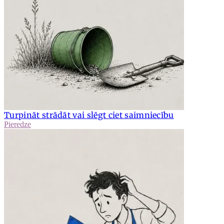
Turpināt strādāt vai slēgt ciet saimniecību
Pieredze