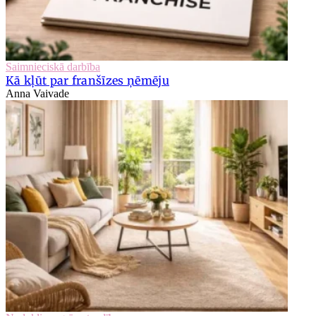
Saimnieciskā darbība
Kā kļūt par franšīzes ņēmēju
Anna Vaivade