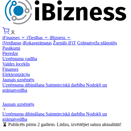
iFinanses
iTiesības
iBizness
iVeidlapas
iRokasgrāmatas
Žurnāls iFiT
Grāmatveža plānotājs
Pasākumi
Pieredze
Uzņēmuma vadība
Valdes loceklis
Finanses
Elektronizācija
Jaunais uzņēmējs
Uzņēmuma dibināšana
Saimnieciskā darbība
Nodokļi un
grāmatvedība
Jaunais uzņēmējs
Uzņēmuma dibināšana
Saimnieciskā darbība
Nodokļi un
grāmatvedība
Publicēts pirms 2 gadiem. Lūdzu, izvērtējiet satura aktualitāti!