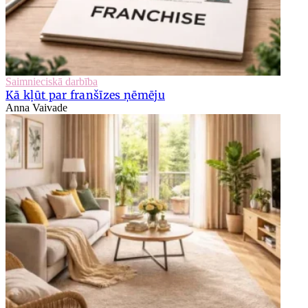
Saimnieciskā darbība
Kā kļūt par franšīzes ņēmēju
Anna Vaivade