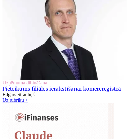
Uzņēmuma dibināšana
Pieteikums filiāles ierakstīšanai komercreģistrā
Edgars Strautiņš
Uz rubriku >