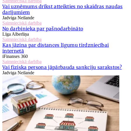
Saimnieciskā darbība
Vai uzņēmums drīkst atteikties no skaidras naudas
darījumiem
Jadviga Neilande
Saimnieciskā darbība
No darbinieka par pašnodarbināto
Līga Alberliņa
Saimnieciskā darbība
Kas jāzina par distances līgumu tirdzniecībai
internetā
iFinanses 360
Saimnieciskā darbība
Vai fiziska persona jāpārbauda sankciju sarakstos?
Jadviga Neilande