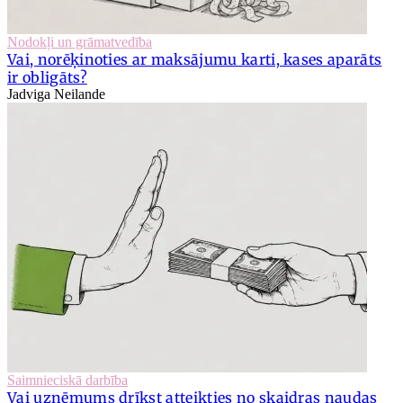
Nodokļi un grāmatvedība
Vai, norēķinoties ar maksājumu karti, kases aparāts
ir obligāts?
Jadviga Neilande
Saimnieciskā darbība
Vai uzņēmums drīkst atteikties no skaidras naudas