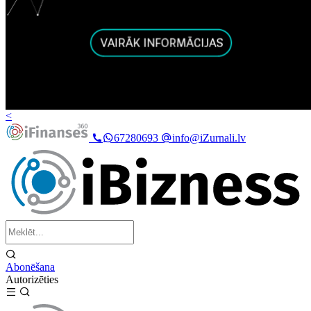
<
67280693
info@iZurnali.lv
Abonēšana
Autorizēties