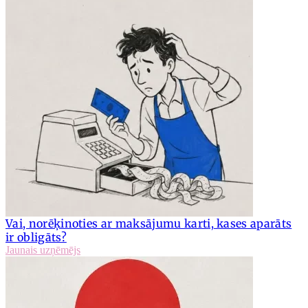
Vai, norēķinoties ar maksājumu karti, kases aparāts
ir obligāts?
Jaunais uzņēmējs