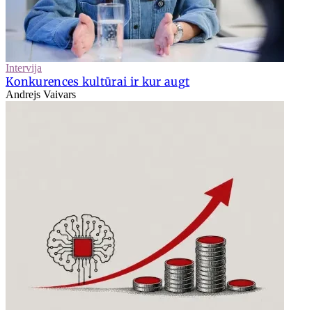
Intervija
Konkurences kultūrai ir kur augt
Andrejs Vaivars