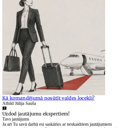
Kā komandējumā nosūtīt valdes locekli?
Atbild Jūlija Sauša
Uzdod jautājumu ekspertiem!
Tavs jautājums
Ja arī Tu savā darbā esi saskāries ar neskaidriem jautājumiem