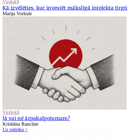
Viedokļi
Kā izvēlēties, kur investēt mākslīgā intelekta tirgū
Marija Vorkule
Viedokļi
Jā vai nē ārpakalpojumam?
Kristiāna Rancāne
Uz rubriku >