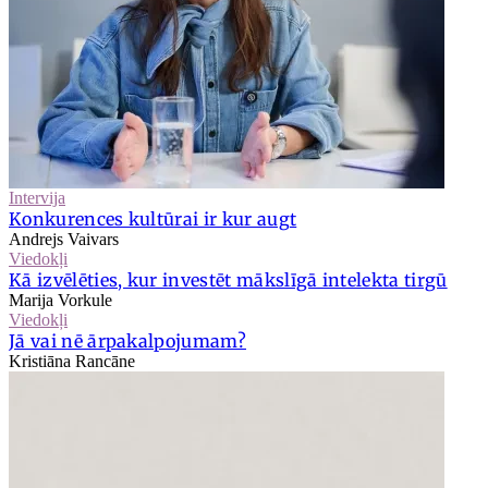
Intervija
Konkurences kultūrai ir kur augt
Andrejs Vaivars
Viedokļi
Kā izvēlēties, kur investēt mākslīgā intelekta tirgū
Marija Vorkule
Viedokļi
Jā vai nē ārpakalpojumam?
Kristiāna Rancāne