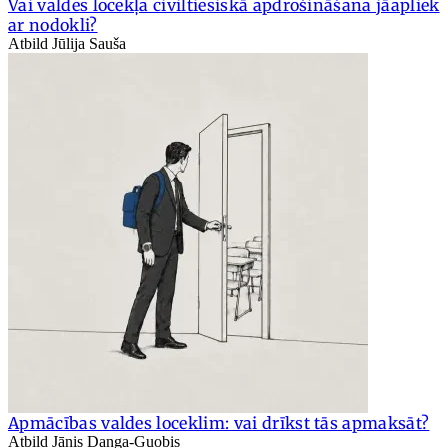
Vai valdes locekļa civiltiesiskā apdrošināšana jāapliek
ar nodokli?
Atbild Jūlija Sauša
Apmācības valdes loceklim: vai drīkst tās apmaksāt?
Atbild Jānis Danga-Guobis