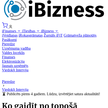
iFinanses
iTiesības
iBizness
iVeidlapas
iRokasgrāmatas
Žurnāls iFiT
Grāmatveža plānotājs
Pasākumi
Pieredze
Uzņēmuma vadība
Valdes loceklis
Finanses
Elektronizācija
Jaunais uzņēmējs
Viedokļi
Intervija
Pieredze
Viedokļi
Intervija
Publicēts pirms 4 gadiem. Lūdzu, izvērtējiet satura aktualitāti!
Ko gaidīt no topošā