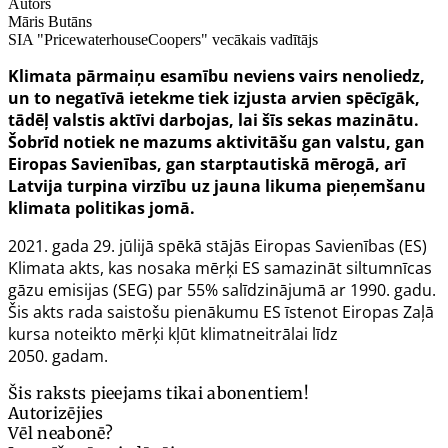
Autors
Māris Butāns
SIA "PricewaterhouseCoopers" vecākais vadītājs
Klimata pārmaiņu esamību neviens vairs nenoliedz,
un to negatīvā ietekme tiek izjusta arvien spēcīgāk,
tādēļ valstis aktīvi darbojas, lai šīs sekas mazinātu.
Šobrīd notiek ne mazums aktivitāšu gan valstu, gan
Eiropas Savienības, gan starptautiskā mērogā, arī
Latvija turpina virzību uz jauna likuma pieņemšanu
klimata politikas jomā.
2021. gada 29. jūlijā spēkā stājās Eiropas Savienības (ES)
Klimata akts, kas nosaka mērķi ES samazināt siltumnīcas
gāzu emisijas (SEG) par 55% salīdzinājumā ar 1990. gadu.
Šis akts rada saistošu pienākumu ES īstenot Eiropas Zaļā
kursa noteikto mērķi kļūt klimatneitrālai līdz
2050. gadam.
Šis raksts pieejams tikai abonentiem!
Autorizējies
Vēl neabonē?