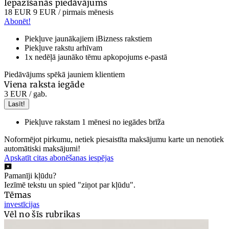
Iepazīšanās piedāvājums
18 EUR
9 EUR
/ pirmais mēnesis
Abonēt!
Piekļuve jaunākajiem iBizness rakstiem
Piekļuve rakstu arhīvam
1x nedēļā jaunāko tēmu apkopojums e-pastā
Piedāvājums spēkā jauniem klientiem
Viena raksta iegāde
3 EUR
/ gab.
Lasīt!
Piekļuve rakstam 1 mēnesi no iegādes brīža
Noformējot pirkumu, netiek piesaistīta maksājumu karte un nenotiek
automātiski maksājumi!
Apskatīt citas abonēšanas iespējas
Pamanīji kļūdu?
Iezīmē tekstu un spied "ziņot par kļūdu".
Tēmas
investīcijas
Vēl no šīs rubrikas