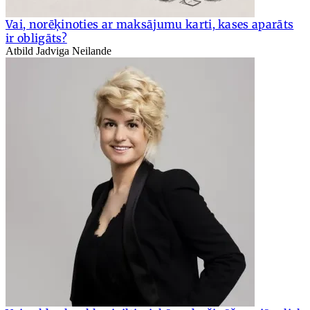
Vai, norēķinoties ar maksājumu karti, kases aparāts
ir obligāts?
Atbild Jadviga Neilande