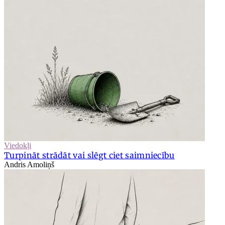
Viedokļi
Turpināt strādāt vai slēgt ciet saimniecību
Andris Amoliņš