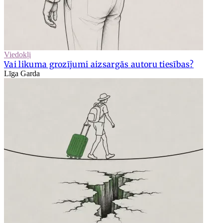
Viedokļi
Vai likuma grozījumi aizsargās autoru tiesības?
Līga Garda