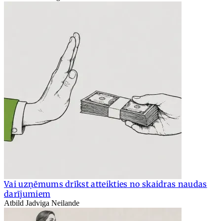
Vai uzņēmums drīkst atteikties no skaidras naudas
darījumiem
Atbild Jadviga Neilande