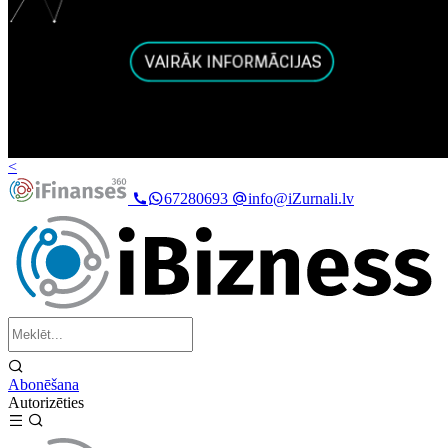
<
67280693
info@iZurnali.lv
Abonēšana
Autorizēties