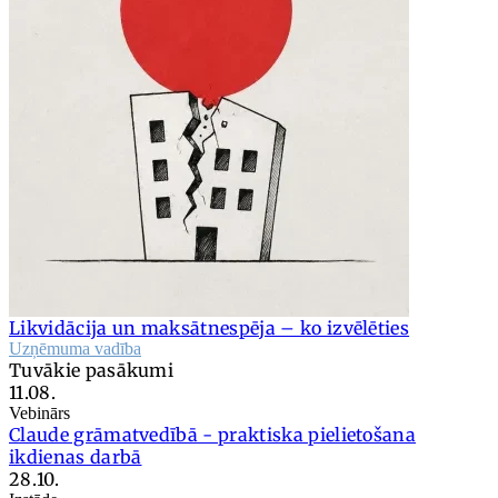
Likvidācija un maksātnespēja – ko izvēlēties
Uzņēmuma vadība
Tuvākie pasākumi
11.08.
Vebinārs
Claude grāmatvedībā - praktiska pielietošana
ikdienas darbā
28.10.