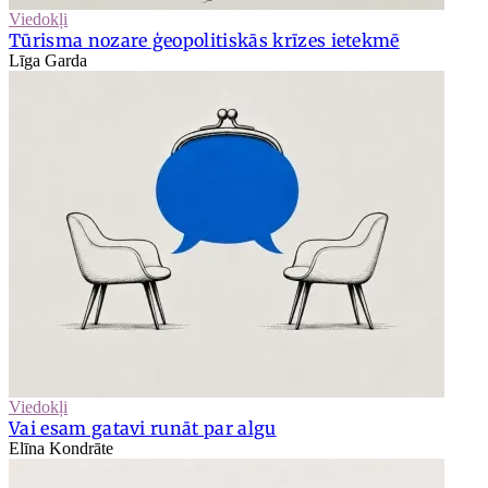
Viedokļi
Tūrisma nozare ģeopolitiskās krīzes ietekmē
Līga Garda
Viedokļi
Vai esam gatavi runāt par algu
Elīna Kondrāte