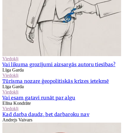
Viedokļi
Vai likuma grozījumi aizsargās autoru tiesības?
Līga Garda
Viedokļi
Tūrisma nozare ģeopolitiskās krīzes ietekmē
Līga Garda
Viedokļi
Vai esam gatavi runāt par algu
Elīna Kondrāte
Viedokļi
Kad darba daudz, bet darbaroku nav
Andrejs Vaivars