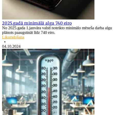
2025.gadā minimālā alga 740 eiro
No 2025.gada 1.janvāra valstī noteikto minimālo mēneša darba algu
plānots paaugstināt līdz 740 eiro.
Likumdošana
•
04.10.2024