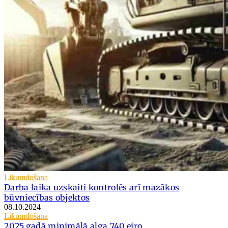
Likumdošana
Darba laika uzskaiti kontrolēs arī mazākos
būvniecības objektos
08.10.2024
Likumdošana
2025.gadā minimālā alga 740 eiro