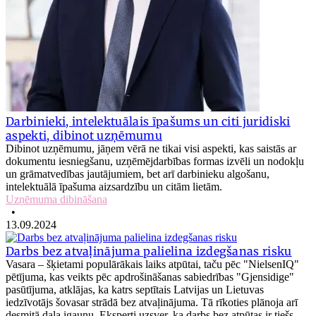
Darbinieki, intelektuālais īpašums un citi juridiski
aspekti, dibinot uzņēmumu
Dibinot uzņēmumu, jāņem vērā ne tikai visi aspekti, kas saistās ar
dokumentu iesniegšanu, uzņēmējdarbības formas izvēli un nodokļu
un grāmatvedības jautājumiem, bet arī darbinieku algošanu,
intelektuālā īpašuma aizsardzību un citām lietām.
Uzņēmuma dibināšana
•
13.09.2024
Darbs bez atvaļinājuma palielina izdegšanas risku
Vasara – šķietami populārākais laiks atpūtai, taču pēc "NielsenIQ"
pētījuma, kas veikts pēc apdrošināšanas sabiedrības "Gjensidige"
pasūtījuma, atklājas, ka katrs septītais Latvijas un Lietuvas
iedzīvotājs šovasar strādā bez atvaļinājuma. Tā rīkoties plānoja arī
desmitā daļa igauņu. Eksperti uzsver, ka darbs bez atpūtas ir tiešs