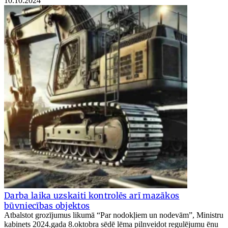
10.10.2024
Darba laika uzskaiti kontrolēs arī mazākos
būvniecības objektos
Atbalstot grozījumus likumā “Par nodokļiem un nodevām”, Ministru
kabinets 2024.gada 8.oktobra sēdē lēma pilnveidot regulējumu ēnu