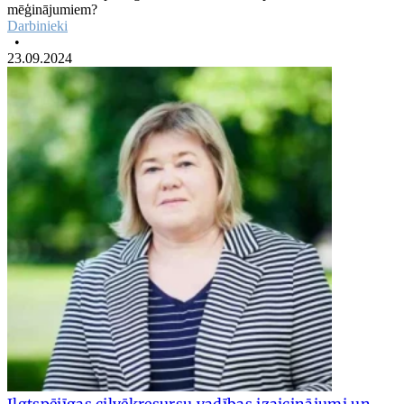
mēģinājumiem?
Darbinieki
•
23.09.2024
Ilgtspējīgas cilvēkresursu vadības izaicinājumi un