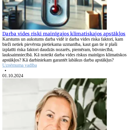
Darba vides riski mainīgajos klimatiskajos apstākļos
Karstums un aukstums darba vidē ir darba vides riska faktori, kam
bieži netiek pievērsta pietiekama uzmanība, kaut gan tie ir plaši
izplatīti riska faktori daudzās nozarēs, piemēram, būvniecībā,
lauksaimniecībā. Kā noteikt darba vides riskus mainīgos klimatiskos
apstākļos? Kā darbiniekam garantēt labākus darba apstākļus?
Uzņēmuma vadība
•
01.10.2024