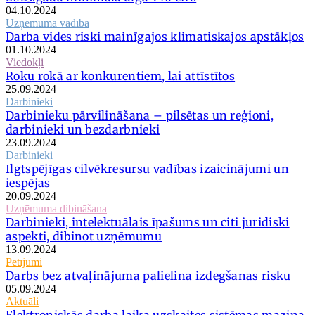
04.10.2024
Uzņēmuma vadība
Darba vides riski mainīgajos klimatiskajos apstākļos
01.10.2024
Viedokļi
Roku rokā ar konkurentiem, lai attīstītos
25.09.2024
Darbinieki
Darbinieku pārvilināšana – pilsētas un reģioni,
darbinieki un bezdarbnieki
23.09.2024
Darbinieki
Ilgtspējīgas cilvēkresursu vadības izaicinājumi un
iespējas
20.09.2024
Uzņēmuma dibināšana
Darbinieki, intelektuālais īpašums un citi juridiski
aspekti, dibinot uzņēmumu
13.09.2024
Pētījumi
Darbs bez atvaļinājuma palielina izdegšanas risku
05.09.2024
Aktuāli
Elektroniskās darba laika uzskaites sistēmas mazina