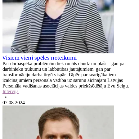
Visiem vieni spēles noteikumi
Par darbaspēka problēmām tiek runāts daudz un plaši – gan par
darbinieku trūkumu un labbūtības jautājumiem, gan par
transformāciju darba tirgū vispār. Tāpēc par svarīgākajiem
izaicinājumiem personāla vadībā uz sarunu aicinājām Latvijas
Personāla vadīšanas asociācijas valdes priekšsēdētāju Evu Selgu.
Intervija
•
07.08.2024