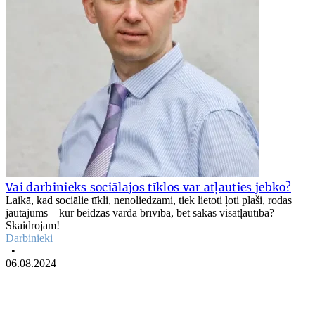
Vai darbinieks sociālajos tīklos var atļauties jebko?
Laikā, kad sociālie tīkli, nenoliedzami, tiek lietoti ļoti plaši, rodas
jautājums – kur beidzas vārda brīvība, bet sākas visatļautība?
Skaidrojam!
Darbinieki
•
06.08.2024