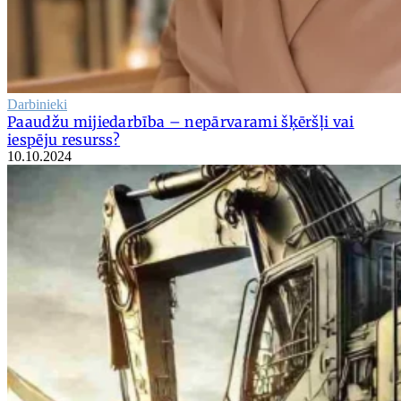
Darbinieki
Paaudžu mijiedarbība – nepārvarami šķēršļi vai
iespēju resurss?
10.10.2024