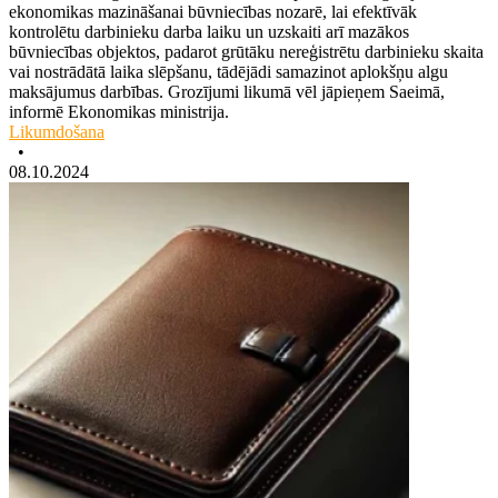
ekonomikas mazināšanai būvniecības nozarē, lai efektīvāk
kontrolētu darbinieku darba laiku un uzskaiti arī mazākos
būvniecības objektos, padarot grūtāku nereģistrētu darbinieku skaita
vai nostrādātā laika slēpšanu, tādējādi samazinot aplokšņu algu
maksājumus darbības. Grozījumi likumā vēl jāpieņem Saeimā,
informē Ekonomikas ministrija.
Likumdošana
•
08.10.2024