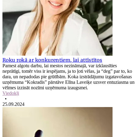
Roku rokā ar konkurentiem, lai attīstītos
Pamest algotu darbu, lai mestos nezināmajā, var izklausīties
neprātīgi, tomēr viss ir iespējams, ja to ļoti vēlas, ja “deg” par to, ko
dara, un nepadodas pie grūtībām. Koka izstrādājumu izgatavošanas
uzņēmuma “Kokradis” pārstāve Elīna Laveiķe uzsver entuziasma un
vēlmes izzināt nozīmi uzņēmuma izaugsmei.
Viedokļi
•
25.09.2024