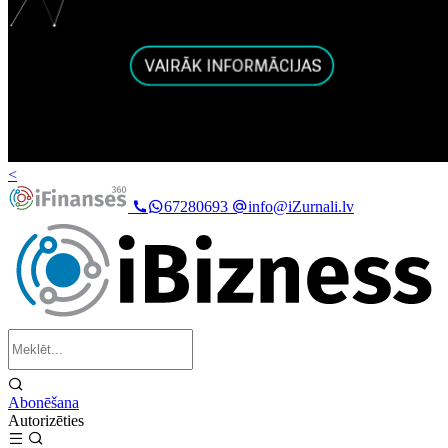
<
67280693
info@iZurnali.lv
Abonēšana
Autorizēties