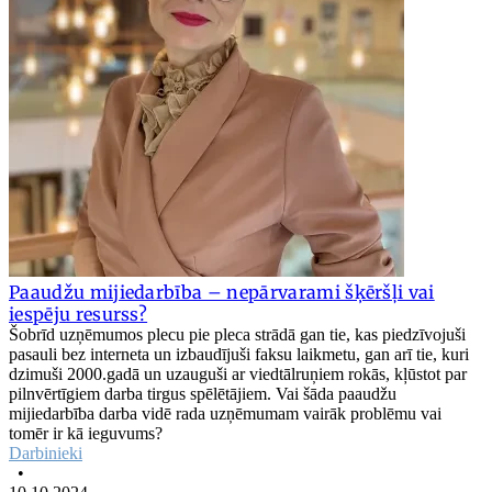
Paaudžu mijiedarbība – nepārvarami šķēršļi vai
iespēju resurss?
Šobrīd uzņēmumos plecu pie pleca strādā gan tie, kas piedzīvojuši
pasauli bez interneta un izbaudījuši faksu laikmetu, gan arī tie, kuri
dzimuši 2000.gadā un uzauguši ar viedtālruņiem rokās, kļūstot par
pilnvērtīgiem darba tirgus spēlētājiem. Vai šāda paaudžu
mijiedarbība darba vidē rada uzņēmumam vairāk problēmu vai
tomēr ir kā ieguvums?
Darbinieki
•