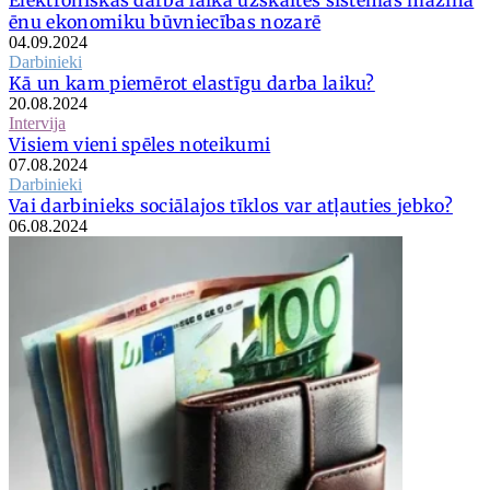
ēnu ekonomiku būvniecības nozarē
04.09.2024
Darbinieki
Kā un kam piemērot elastīgu darba laiku?
20.08.2024
Intervija
Visiem vieni spēles noteikumi
07.08.2024
Darbinieki
Vai darbinieks sociālajos tīklos var atļauties jebko?
06.08.2024