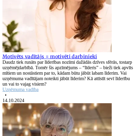
Motivēts vadītājs = motivēti darbinieki
Daudz tiek runāts par līderības nozīmi dažādās dzīves sfērās, tostarp
uzņēmējdarbībā. Tomēr šis apzīmējums – “līderis” – bieži tiek apvīts
mītiem un nostāstiem par to, kādam būtu jābūt labam līderim. Vai
uzņēmuma vadītājam noteikti jābūt līderim? Kā attīstīt sevī līderību
un vai to vajag visiem?
Uzņēmuma vadība
•
14.10.2024