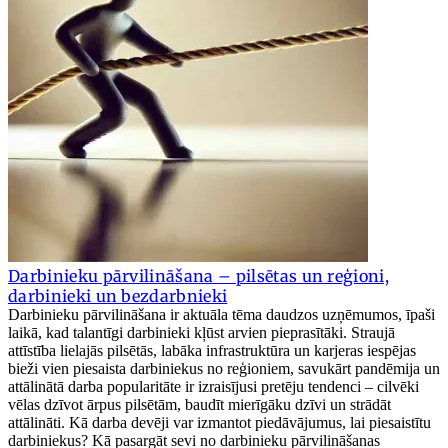
Darbinieku pārvilināšana – pilsētas un reģioni,
darbinieki un bezdarbnieki
Darbinieku pārvilināšana ir aktuāla tēma daudzos uzņēmumos, īpaši
laikā, kad talantīgi darbinieki kļūst arvien pieprasītāki. Straujā
attīstība lielajās pilsētās, labāka infrastruktūra un karjeras iespējas
bieži vien piesaista darbiniekus no reģioniem, savukārt pandēmija un
attālinātā darba popularitāte ir izraisījusi pretēju tendenci – cilvēki
vēlas dzīvot ārpus pilsētām, baudīt mierīgāku dzīvi un strādāt
attālināti. Kā darba devēji var izmantot piedāvājumus, lai piesaistītu
darbiniekus? Kā pasargāt sevi no darbinieku pārvilināšanas