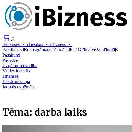
iFinanses
iTiesības
iBizness
iVeidlapas
iRokasgrāmatas
Žurnāls iFiT
Grāmatveža plānotājs
Pasākumi
Pieredze
Uzņēmuma vadība
Valdes loceklis
Finanses
Elektronizācija
Jaunais uzņēmējs
Tēma: darba laiks