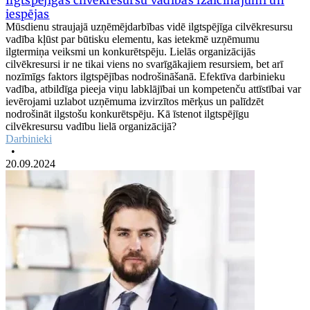
iespējas
Mūsdienu straujajā uzņēmējdarbības vidē ilgtspējīga cilvēkresursu
vadība kļūst par būtisku elementu, kas ietekmē uzņēmumu
ilgtermiņa veiksmi un konkurētspēju. Lielās organizācijās
cilvēkresursi ir ne tikai viens no svarīgākajiem resursiem, bet arī
nozīmīgs faktors ilgtspējības nodrošināšanā. Efektīva darbinieku
vadība, atbildīga pieeja viņu labklājībai un kompetenču attīstībai var
ievērojami uzlabot uzņēmuma izvirzītos mērķus un palīdzēt
nodrošināt ilgstošu konkurētspēju. Kā īstenot ilgtspējīgu
cilvēkresursu vadību lielā organizācijā?
Darbinieki
•
20.09.2024