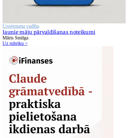
Uzņēmuma vadība
Jaunie māju pārvaldīšanas noteikumi
Māris Smilga
Uz rubriku >