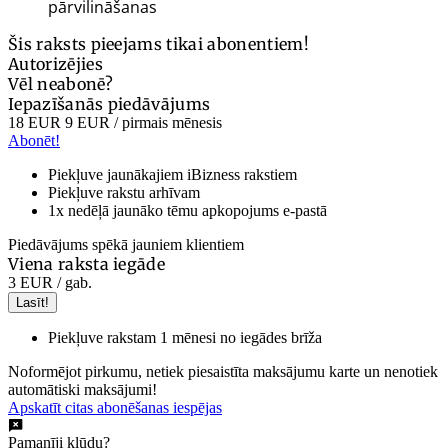
pārvilināšanas
Šis raksts pieejams tikai abonentiem!
Autorizējies
Vēl neabonē?
Iepazīšanās piedāvājums
18 EUR
9 EUR
/ pirmais mēnesis
Abonēt!
Piekļuve jaunākajiem iBizness rakstiem
Piekļuve rakstu arhīvam
1x nedēļā jaunāko tēmu apkopojums e-pastā
Piedāvājums spēkā jauniem klientiem
Viena raksta iegāde
3 EUR
/ gab.
Lasīt!
Piekļuve rakstam 1 mēnesi no iegādes brīža
Noformējot pirkumu, netiek piesaistīta maksājumu karte un nenotiek
automātiski maksājumi!
Apskatīt citas abonēšanas iespējas
Pamanīji kļūdu?