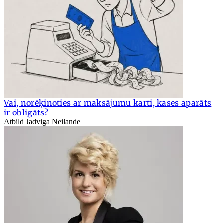
Vai, norēķinoties ar maksājumu karti, kases aparāts
ir obligāts?
Atbild Jadviga Neilande