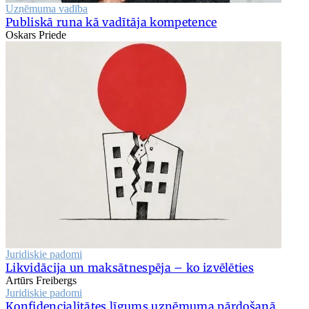
Uzņēmuma vadība
Publiskā runa kā vadītāja kompetence
Oskars Priede
Juridiskie padomi
Likvidācija un maksātnespēja – ko izvēlēties
Artūrs Freibergs
Juridiskie padomi
Konfidencialitātes līgums uzņēmuma pārdošanā