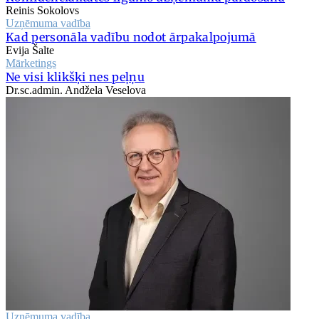
Reinis Sokolovs
Uzņēmuma vadība
Kad personāla vadību nodot ārpakalpojumā
Evija Šalte
Mārketings
Ne visi klikšķi nes peļņu
Dr.sc.admin. Andžela Veselova
Uzņēmuma vadība