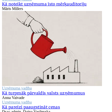
Kā noteikt uzņēmuma īsto mērķauditoriju
Māris Millers
Uzņēmuma vadība
Kā turpmāk pārvaldīs valsts uzņēmumus
Anna Vaivade
Uzņēmuma vadība
Kā pareizi paaugstināt cenas
Dr.sc.admin. Daina Vasiļevska