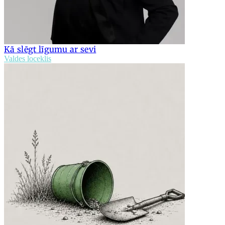
Kā slēgt līgumu ar sevi
Valdes loceklis