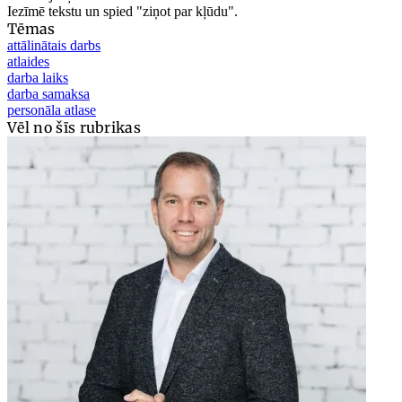
Iezīmē tekstu un spied "ziņot par kļūdu".
Tēmas
attālinātais darbs
atlaides
darba laiks
darba samaksa
personāla atlase
Vēl no šīs rubrikas