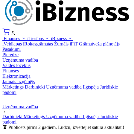
iFinanses
iTiesības
iBizness
iVeidlapas
iRokasgrāmatas
Žurnāls iFiT
Grāmatveža plānotājs
Pasākumi
Pieredze
Uzņēmuma vadība
Valdes loceklis
Finanses
Elektronizācija
Jaunais uzņēmējs
Mārketings
Darbinieki
Uzņēmuma vadība
Ilgtspēja
Juridiskie
padomi
Uzņēmuma vadība
Darbinieki
Mārketings
Uzņēmuma vadība
Ilgtspēja
Juridiskie
padomi
Publicēts pirms 2 gadiem. Lūdzu, izvērtējiet satura aktualitāti!