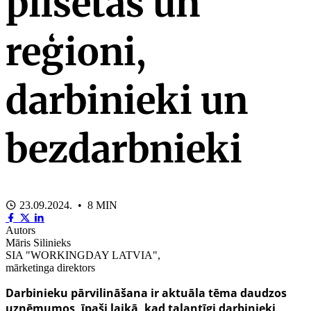
pilsētas un
reģioni,
darbinieki un
bezdarbnieki
23.09.2024. • 8 MIN
Autors
Māris Silinieks
SIA "WORKINGDAY LATVIA",
mārketinga direktors
Darbinieku pārvilināšana ir aktuāla tēma daudzos
uzņēmumos, īpaši laikā, kad talantīgi darbinieki