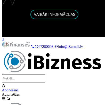
<
67280693
info@iZurnali.lv
Abonēšana
Autorizēties