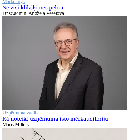
Mārketings
Ne visi klikšķi nes peļņu
Dr.sc.admin. Andžela Veselova
Uzņēmuma vadība
Kā noteikt uzņēmuma īsto mērķauditoriju
Māris Millers