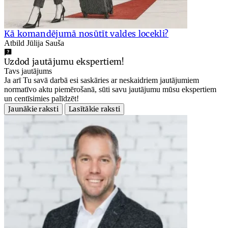
Kā komandējumā nosūtīt valdes locekli?
Atbild Jūlija Sauša
Uzdod jautājumu ekspertiem!
Tavs jautājums
Ja arī Tu savā darbā esi saskāries ar neskaidriem jautājumiem
normatīvo aktu piemērošanā, sūti savu jautājumu mūsu ekspertiem
un centīsimies palīdzēt!
Jaunākie raksti
Lasītākie raksti