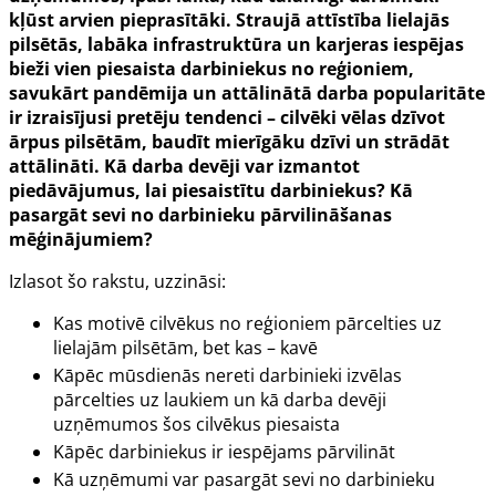
kļūst arvien pieprasītāki. Straujā attīstība lielajās
pilsētās, labāka infrastruktūra un karjeras iespējas
bieži vien piesaista darbiniekus no reģioniem,
savukārt pandēmija un attālinātā darba popularitāte
ir izraisījusi pretēju tendenci – cilvēki vēlas dzīvot
ārpus pilsētām, baudīt mierīgāku dzīvi un strādāt
attālināti. Kā darba devēji var izmantot
piedāvājumus, lai piesaistītu darbiniekus? Kā
pasargāt sevi no darbinieku pārvilināšanas
mēģinājumiem?
Izlasot šo rakstu, uzzināsi:
Kas motivē cilvēkus no reģioniem pārcelties uz
lielajām pilsētām, bet kas – kavē
Kāpēc mūsdienās nereti darbinieki izvēlas
pārcelties uz laukiem un kā darba devēji
uzņēmumos šos cilvēkus piesaista
Kāpēc darbiniekus ir iespējams pārvilināt
Kā uzņēmumi var pasargāt sevi no darbinieku