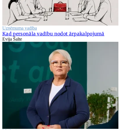
Uzņēmuma vadība
Kad personāla vadību nodot ārpakalpojumā
Evija Šalte