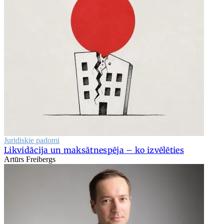
Juridiskie padomi
Likvidācija un maksātnespēja – ko izvēlēties
Artūrs Freibergs