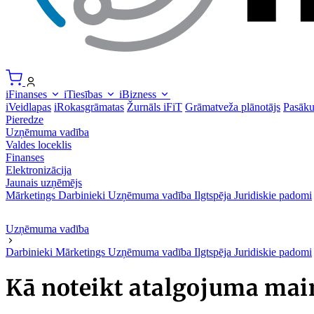
iFinanses
iTiesības
iBizness
iVeidlapas
iRokasgrāmatas
Žurnāls iFiT
Grāmatveža plānotājs
Pasāk
Pieredze
Uzņēmuma vadība
Valdes loceklis
Finanses
Elektronizācija
Jaunais uzņēmējs
Mārketings
Darbinieki
Uzņēmuma vadība
Ilgtspēja
Juridiskie padomi
Uzņēmuma vadība
Darbinieki
Mārketings
Uzņēmuma vadība
Ilgtspēja
Juridiskie padomi
Kā noteikt atalgojuma mai