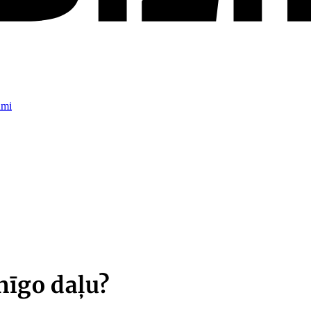
umi
nīgo daļu?