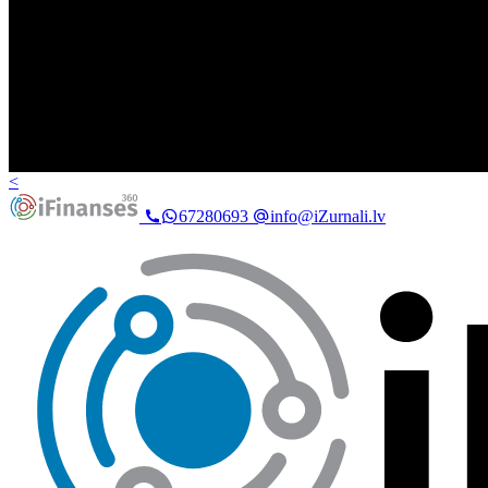
<
67280693
info@iZurnali.lv