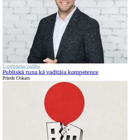
Uzņēmuma vadība
Publiskā runa kā vadītāja kompetence
Priede Oskars