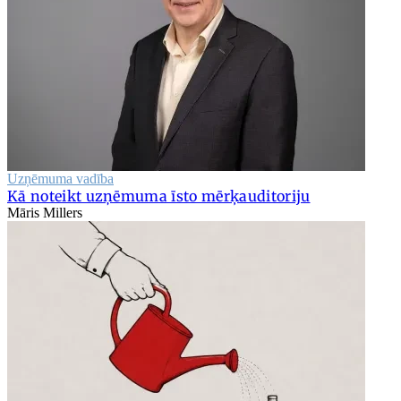
Uzņēmuma vadība
Kā noteikt uzņēmuma īsto mērķauditoriju
Māris Millers