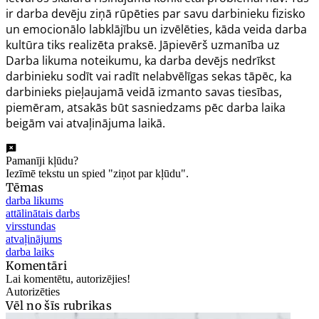
ir darba devēju ziņā rūpēties par savu darbinieku fizisko
un emocionālo labklājību un izvēlēties, kāda veida darba
kultūra tiks realizēta praksē. Jāpievērš uzmanība uz
Darba likuma noteikumu, ka darba devējs nedrīkst
darbinieku sodīt vai radīt nelabvēlīgas sekas tāpēc, ka
darbinieks pieļaujamā veidā izmanto savas tiesības,
piemēram, atsakās būt sasniedzams pēc darba laika
beigām vai atvaļinājuma laikā.
Pamanīji kļūdu?
Iezīmē tekstu un spied "ziņot par kļūdu".
Tēmas
darba likums
attālinātais darbs
virsstundas
atvaļinājums
darba laiks
Komentāri
Lai komentētu, autorizējies!
Autorizēties
Vēl no šīs rubrikas