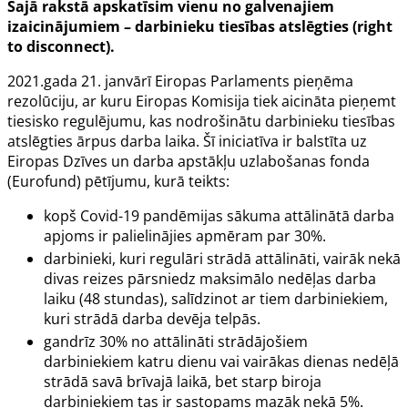
Šajā rakstā apskatīsim vienu no galvenajiem
izaicinājumiem – darbinieku tiesības atslēgties (
right
to disconnect
).
2021.gada 21. janvārī Eiropas Parlaments pieņēma
rezolūciju
, ar kuru Eiropas Komisija tiek aicināta pieņemt
tiesisko regulējumu, kas nodrošinātu darbinieku tiesības
atslēgties ārpus darba laika. Šī iniciatīva ir balstīta uz
Eiropas Dzīves un darba apstākļu uzlabošanas fonda
(Eurofund) pētījumu, kurā teikts:
kopš Covid-19 pandēmijas sākuma attālinātā darba
apjoms ir palielinājies apmēram par 30%.
darbinieki, kuri regulāri strādā attālināti, vairāk nekā
divas reizes pārsniedz maksimālo nedēļas darba
laiku (48 stundas), salīdzinot ar tiem darbiniekiem,
kuri strādā darba devēja telpās.
gandrīz 30% no attālināti strādājošiem
darbiniekiem katru dienu vai vairākas dienas nedēļā
strādā savā brīvajā laikā, bet starp biroja
darbiniekiem tas ir sastopams mazāk nekā 5%.