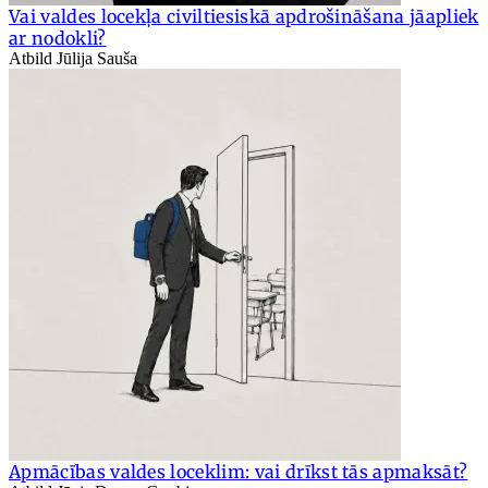
Vai valdes locekļa civiltiesiskā apdrošināšana jāapliek
ar nodokli?
Atbild Jūlija Sauša
Apmācības valdes loceklim: vai drīkst tās apmaksāt?