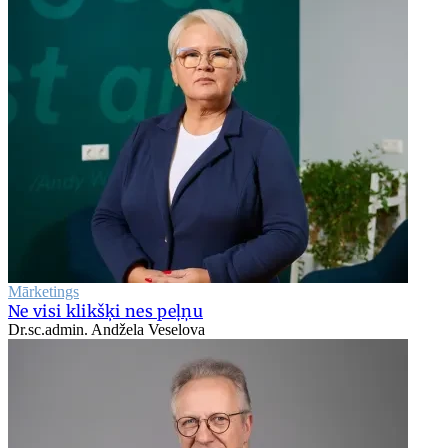
Mārketings
Ne visi klikšķi nes peļņu
Dr.sc.admin. Andžela Veselova