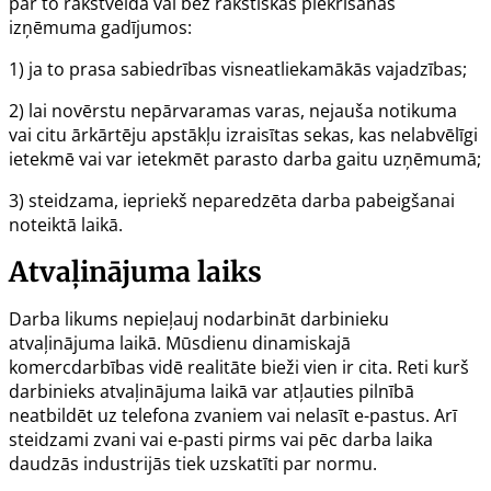
par to rakstveidā vai bez rakstiskas piekrišanas
izņēmuma gadījumos:
1) ja to prasa sabiedrības visneatliekamākās vajadzības;
2) lai novērstu nepārvaramas varas, nejauša notikuma
vai citu ārkārtēju apstākļu izraisītas sekas, kas nelabvēlīgi
ietekmē vai var ietekmēt parasto darba gaitu uzņēmumā;
3) steidzama, iepriekš neparedzēta darba pabeigšanai
noteiktā laikā.
Atvaļinājuma laiks
Darba likums nepieļauj nodarbināt darbinieku
atvaļinājuma laikā. Mūsdienu dinamiskajā
komercdarbības vidē realitāte bieži vien ir cita. Reti kurš
darbinieks atvaļinājuma laikā var atļauties pilnībā
neatbildēt uz telefona zvaniem vai nelasīt e-pastus. Arī
steidzami zvani vai e-pasti pirms vai pēc darba laika
daudzās industrijās tiek uzskatīti par normu.