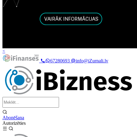
<
67280693
info@iZurnali.lv
Abonēšana
Autorizēties