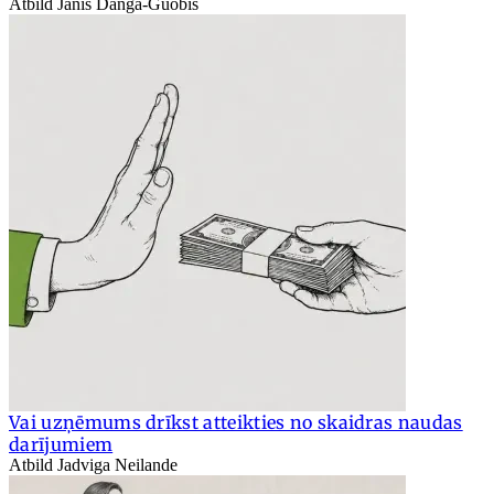
Atbild Jānis Danga-Guobis
Vai uzņēmums drīkst atteikties no skaidras naudas
darījumiem
Atbild Jadviga Neilande