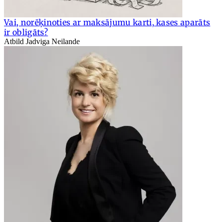
Vai, norēķinoties ar maksājumu karti, kases aparāts
ir obligāts?
Atbild Jadviga Neilande