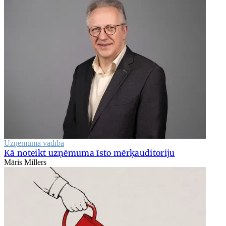
Uzņēmuma vadība
Kā noteikt uzņēmuma īsto mērķauditoriju
Māris Millers