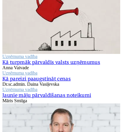
Uzņēmuma vadība
Kā turpmāk pārvaldīs valsts uzņēmumus
Anna Vaivade
Uzņēmuma vadība
Kā pareizi paaugstināt cenas
Dr.sc.admin. Daina Vasiļevska
Uzņēmuma vadība
Jaunie māju pārvaldīšanas noteikumi
Māris Smilga