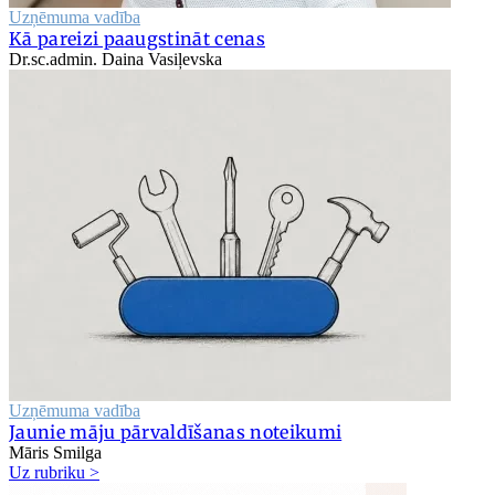
Uzņēmuma vadība
Kā pareizi paaugstināt cenas
Dr.sc.admin. Daina Vasiļevska
Uzņēmuma vadība
Jaunie māju pārvaldīšanas noteikumi
Māris Smilga
Uz rubriku >