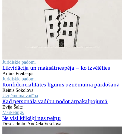
Juridiskie padomi
Likvidācija un maksātnespēja – ko izvēlēties
Artūrs Freibergs
Juridiskie padomi
Konfidencialitātes līgums uzņēmuma pārdošanā
Reinis Sokolovs
Uzņēmuma vadība
Kad personāla vadību nodot ārpakalpojumā
Evija Šalte
Mārketings
Ne visi klikšķi nes peļņu
Dr.sc.admin. Andžela Veselova