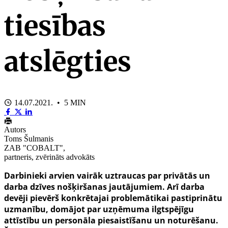
tiesības
atslēgties
14.07.2021. • 5 MIN
Autors
Toms Šulmanis
ZAB "COBALT",
partneris, zvērināts advokāts
Darbinieki arvien vairāk uztraucas par privātās un
darba dzīves nošķiršanas jautājumiem. Arī darba
devēji pievērš konkrētajai problemātikai pastiprinātu
uzmanību, domājot par uzņēmuma ilgtspējīgu
attīstību un personāla piesaistīšanu un noturēšanu.