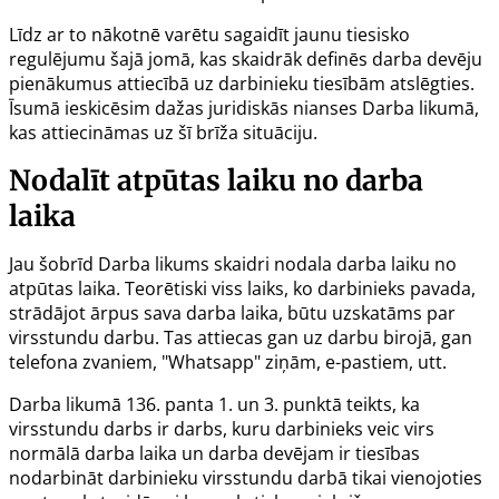
Līdz ar to nākotnē varētu sagaidīt jaunu tiesisko
regulējumu šajā jomā, kas skaidrāk definēs darba devēju
pienākumus attiecībā uz darbinieku tiesībām atslēgties.
Īsumā ieskicēsim dažas juridiskās nianses Darba likumā,
kas attiecināmas uz šī brīža situāciju.
Nodalīt atpūtas laiku no darba
laika
Jau šobrīd
Darba likums
skaidri nodala darba laiku no
atpūtas laika. Teorētiski viss laiks, ko darbinieks pavada,
strādājot ārpus sava darba laika, būtu uzskatāms par
virsstundu darbu. Tas attiecas gan uz darbu birojā, gan
telefona zvaniem, "Whatsapp" ziņām, e-pastiem, utt.
Darba likumā
136. panta 1. un 3. punktā
teikts, ka
virsstundu darbs ir darbs, kuru darbinieks veic virs
normālā darba laika un darba devējam ir tiesības
nodarbināt darbinieku virsstundu darbā tikai vienojoties