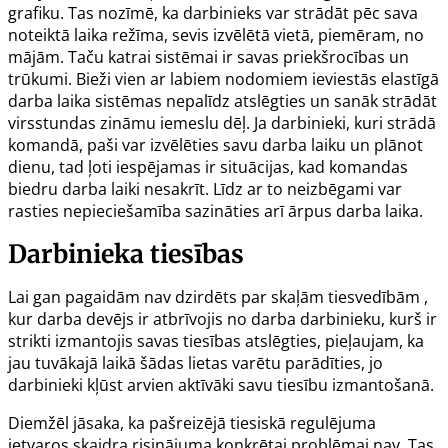
grafiku. Tas nozīmē, ka darbinieks var strādāt pēc sava
noteiktā laika režīma, sevis izvēlētā vietā, piemēram, no
mājām. Taču katrai sistēmai ir savas priekšrocības un
trūkumi. Bieži vien ar labiem nodomiem ieviestās elastīgā
darba laika sistēmas nepalīdz atslēgties un sanāk strādāt
virsstundas zināmu iemeslu dēļ. Ja darbinieki, kuri strādā
komandā, paši var izvēlēties savu darba laiku un plānot
dienu, tad ļoti iespējamas ir situācijas, kad komandas
biedru darba laiki nesakrīt. Līdz ar to neizbēgami var
rasties nepieciešamība sazināties arī ārpus darba laika.
Darbinieka tiesības
Lai gan pagaidām nav dzirdēts par skaļām tiesvedībām ,
kur darba devējs ir atbrīvojis no darba darbinieku, kurš ir
strikti izmantojis savas tiesības atslēgties, pieļaujam, ka
jau tuvākajā laikā šādas lietas varētu parādīties, jo
darbinieki kļūst arvien aktīvāki savu tiesību izmantošanā.
Diemžēl jāsaka, ka pašreizējā tiesiskā regulējuma
ietvaros skaidra risinājuma konkrētai problēmai nav. Tas