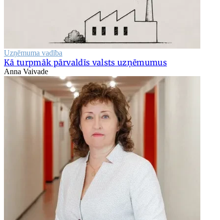
Uzņēmuma vadība
Kā turpmāk pārvaldīs valsts uzņēmumus
Anna Vaivade