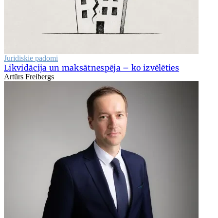
Juridiskie padomi
Likvidācija un maksātnespēja – ko izvēlēties
Artūrs Freibergs