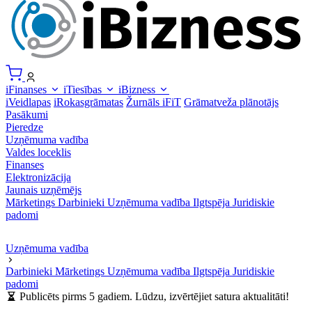
iFinanses
iTiesības
iBizness
iVeidlapas
iRokasgrāmatas
Žurnāls iFiT
Grāmatveža plānotājs
Pasākumi
Pieredze
Uzņēmuma vadība
Valdes loceklis
Finanses
Elektronizācija
Jaunais uzņēmējs
Mārketings
Darbinieki
Uzņēmuma vadība
Ilgtspēja
Juridiskie
padomi
Uzņēmuma vadība
Darbinieki
Mārketings
Uzņēmuma vadība
Ilgtspēja
Juridiskie
padomi
Publicēts pirms 5 gadiem. Lūdzu, izvērtējiet satura aktualitāti!