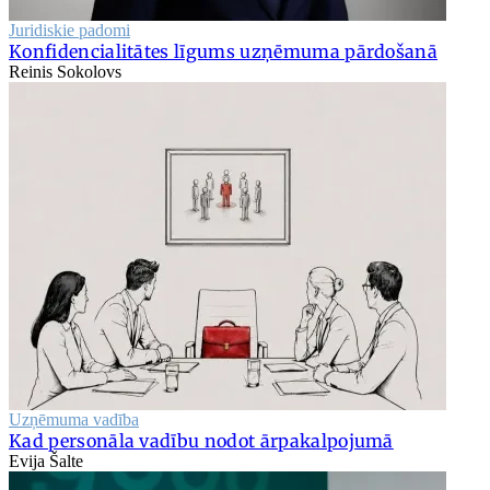
Juridiskie padomi
Konfidencialitātes līgums uzņēmuma pārdošanā
Reinis Sokolovs
Uzņēmuma vadība
Kad personāla vadību nodot ārpakalpojumā
Evija Šalte