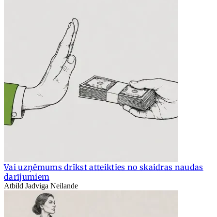
Vai uzņēmums drīkst atteikties no skaidras naudas
darījumiem
Atbild Jadviga Neilande