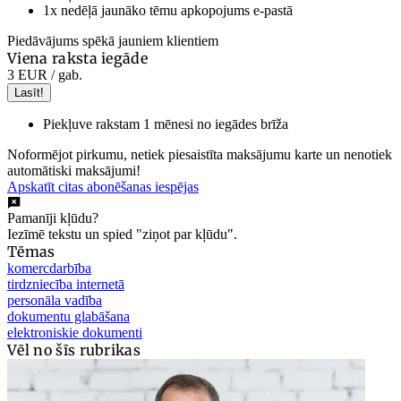
1x nedēļā jaunāko tēmu apkopojums e-pastā
Piedāvājums spēkā jauniem klientiem
Viena raksta iegāde
3 EUR
/ gab.
Lasīt!
Piekļuve rakstam 1 mēnesi no iegādes brīža
Noformējot pirkumu, netiek piesaistīta maksājumu karte un nenotiek
automātiski maksājumi!
Apskatīt citas abonēšanas iespējas
Pamanīji kļūdu?
Iezīmē tekstu un spied "ziņot par kļūdu".
Tēmas
komercdarbība
tirdzniecība internetā
personāla vadība
dokumentu glabāšana
elektroniskie dokumenti
Vēl no šīs rubrikas