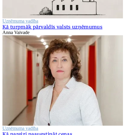
Uzņēmuma vadība
Kā turpmāk pārvaldīs valsts uzņēmumus
Anna Vaivade
Uzņēmuma vadība
Kā pareizi paaugstināt cenas