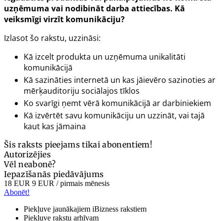
uzņēmuma vai nodibināt darba attiecības. Kā
veiksmīgi virzīt komunikāciju?
Izlasot šo rakstu, uzzināsi:
Kā izcelt produkta un uzņēmuma unikalitāti
komunikācijā
Kā sazināties internetā un kas jāievēro sazinoties ar
mērķauditoriju sociālajos tīklos
Ko svarīgi ņemt vērā komunikācijā ar darbiniekiem
Kā izvērtēt savu komunikāciju un uzzināt, vai tajā
kaut kas jāmaina
Šis raksts pieejams tikai abonentiem!
Autorizējies
Vēl neabonē?
Iepazīšanās piedāvājums
18 EUR
9 EUR
/ pirmais mēnesis
Abonēt!
Piekļuve jaunākajiem iBizness rakstiem
Piekļuve rakstu arhīvam