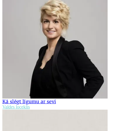
Kā slēgt līgumu ar sevi
Valdes loceklis