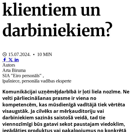
klientiem un
darbiniekiem?
15.07.2024. • 10 MIN
Autors
Arta Biruma
SIA "Eiro personāls" ,
īpašniece, personāla vadības eksperte
Komunikācijai uzņēmējdarbībā ir ļoti liela nozīme. Ne
velti pārliecināšanas prasme ir viena no
kompetencēm, kas mūsdienīgā vadītājā tiek vērtēta
visaugstāk. Ja cilvēks ar mērķauditoriju vai
darbiniekiem sazinās saistošā veidā, tad tie
viennozīmīgi būs gatavi sekot paustajam viedoklim,
iegādāties produktus vai pakalpojumus no konkrētā