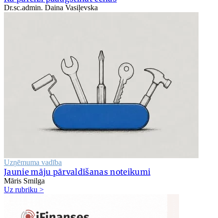
Dr.sc.admin. Daina Vasiļevska
Uzņēmuma vadība
Jaunie māju pārvaldīšanas noteikumi
Māris Smilga
Uz rubriku >