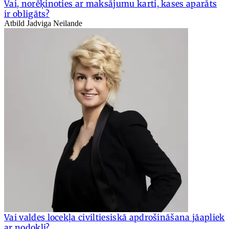
Vai, norēķinoties ar maksājumu karti, kases aparāts
ir obligāts?
Atbild Jadviga Neilande
Vai valdes locekļa civiltiesiskā apdrošināšana jāapliek
ar nodokli?