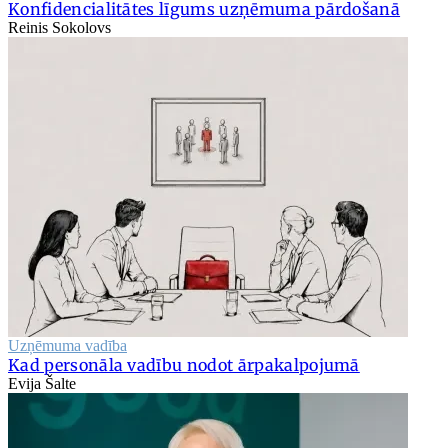
Konfidencialitātes līgums uzņēmuma pārdošanā
Reinis Sokolovs
Uzņēmuma vadība
Kad personāla vadību nodot ārpakalpojumā
Evija Šalte