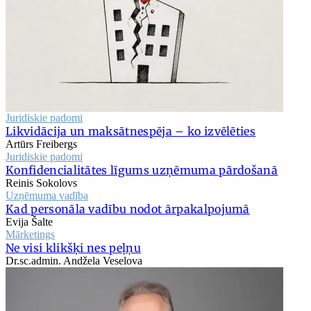
Juridiskie padomi
Likvidācija un maksātnespēja – ko izvēlēties
Artūrs Freibergs
Juridiskie padomi
Konfidencialitātes līgums uzņēmuma pārdošanā
Reinis Sokolovs
Uzņēmuma vadība
Kad personāla vadību nodot ārpakalpojumā
Evija Šalte
Mārketings
Ne visi klikšķi nes peļņu
Dr.sc.admin. Andžela Veselova