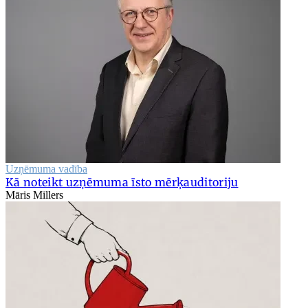
Uzņēmuma vadība
Kā noteikt uzņēmuma īsto mērķauditoriju
Māris Millers