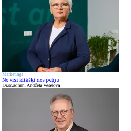
Mārketings
Ne visi klikšķi nes peļņu
Dr.sc.admin. Andžela Veselova