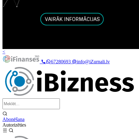
<
67280693
info@iZurnali.lv
Abonēšana
Autorizēties