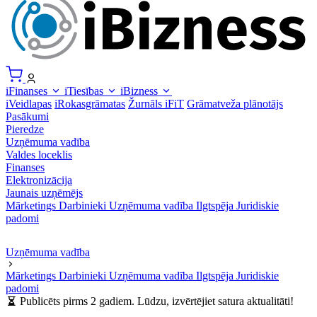
iFinanses
iTiesības
iBizness
iVeidlapas
iRokasgrāmatas
Žurnāls iFiT
Grāmatveža plānotājs
Pasākumi
Pieredze
Uzņēmuma vadība
Valdes loceklis
Finanses
Elektronizācija
Jaunais uzņēmējs
Mārketings
Darbinieki
Uzņēmuma vadība
Ilgtspēja
Juridiskie
padomi
Uzņēmuma vadība
Mārketings
Darbinieki
Uzņēmuma vadība
Ilgtspēja
Juridiskie
padomi
Publicēts pirms 2 gadiem. Lūdzu, izvērtējiet satura aktualitāti!