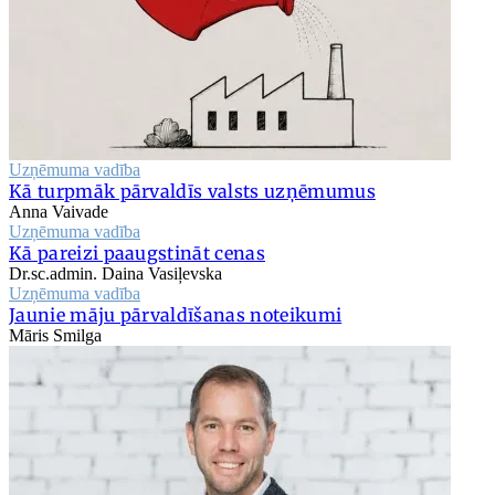
Uzņēmuma vadība
Kā turpmāk pārvaldīs valsts uzņēmumus
Anna Vaivade
Uzņēmuma vadība
Kā pareizi paaugstināt cenas
Dr.sc.admin. Daina Vasiļevska
Uzņēmuma vadība
Jaunie māju pārvaldīšanas noteikumi
Māris Smilga