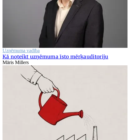
Uzņēmuma vadība
Kā noteikt uzņēmuma īsto mērķauditoriju
Māris Millers