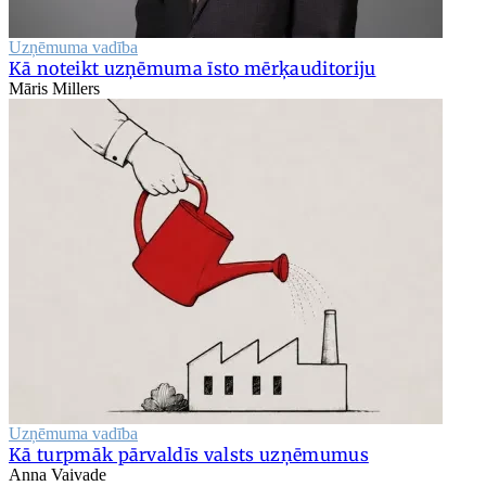
Uzņēmuma vadība
Kā noteikt uzņēmuma īsto mērķauditoriju
Māris Millers
Uzņēmuma vadība
Kā turpmāk pārvaldīs valsts uzņēmumus
Anna Vaivade