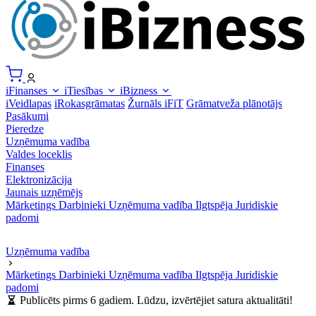
iFinanses
iTiesības
iBizness
iVeidlapas
iRokasgrāmatas
Žurnāls iFiT
Grāmatveža plānotājs
Pasākumi
Pieredze
Uzņēmuma vadība
Valdes loceklis
Finanses
Elektronizācija
Jaunais uzņēmējs
Mārketings
Darbinieki
Uzņēmuma vadība
Ilgtspēja
Juridiskie
padomi
Uzņēmuma vadība
Mārketings
Darbinieki
Uzņēmuma vadība
Ilgtspēja
Juridiskie
padomi
Publicēts pirms 6 gadiem. Lūdzu, izvērtējiet satura aktualitāti!