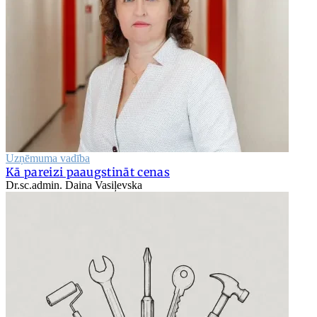
Uzņēmuma vadība
Kā pareizi paaugstināt cenas
Dr.sc.admin. Daina Vasiļevska