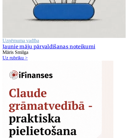
Uzņēmuma vadība
Jaunie māju pārvaldīšanas noteikumi
Māris Smilga
Uz rubriku >