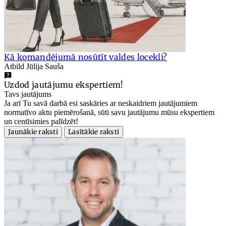
Kā komandējumā nosūtīt valdes locekli?
Atbild Jūlija Sauša
Uzdod jautājumu ekspertiem!
Tavs jautājums
Ja arī Tu savā darbā esi saskāries ar neskaidriem jautājumiem
normatīvo aktu piemērošanā, sūti savu jautājumu mūsu ekspertiem
un centīsimies palīdzēt!
Jaunākie raksti
Lasītākie raksti