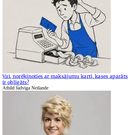
Vai, norēķinoties ar maksājumu karti, kases aparāts
ir obligāts?
Atbild Jadviga Neilande