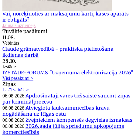
Vai, norēķinoties ar maksājumu karti, kases aparāts
ir obligāts?
Jaunais uzņēmējs
Tuvākie pasākumi
11.08.
Vebinārs
Claude grāmatvedībā - praktiska pielietošana
ikdienas darbā
28.10.
Izstāde
IZSTĀDE-FORUMS "Uzņēmuma elektronizācija 2026"
Visi pasākumi >
Ziņas
Lasīt vairāk >
Apdrošinātāji varēs tiešsaistē saņemt ziņas
06.08.2026
par kriminālprocesu
Atvieglota lauksaimniecības kravu
06.08.2026
nogādāšana uz Rīgas ostu
Zvejniekiem kompensēs degvielas izmaksas
06.08.2026
2026.gada jūlija spriedumu apkopojums
06.08.2026
komerctiesībās