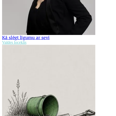
Kā slēgt līgumu ar sevi
Valdes loceklis