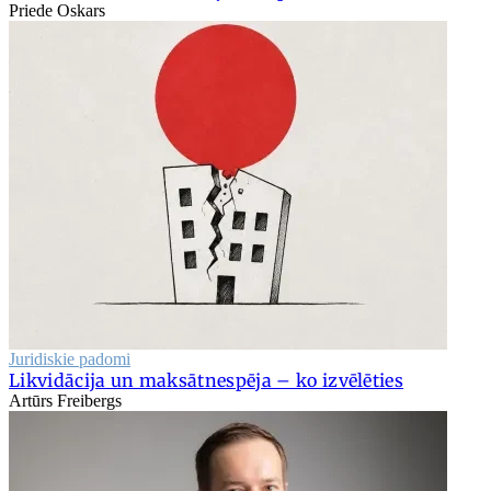
Priede Oskars
Juridiskie padomi
Likvidācija un maksātnespēja – ko izvēlēties
Artūrs Freibergs