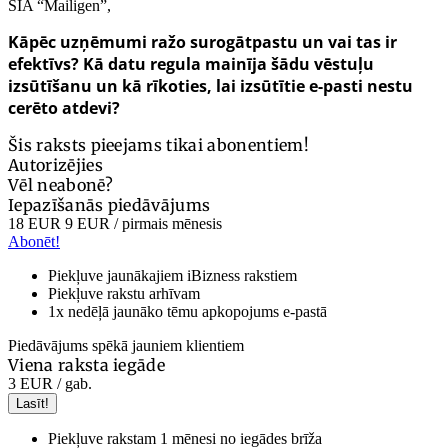
SIA “Mailigen”,
Kāpēc uzņēmumi ražo surogātpastu un vai tas ir
efektīvs? Kā datu regula mainīja šādu vēstuļu
izsūtīšanu un kā rīkoties, lai izsūtītie e-pasti nestu
cerēto atdevi?
Šis raksts pieejams tikai abonentiem!
Autorizējies
Vēl neabonē?
Iepazīšanās piedāvājums
18 EUR
9 EUR
/ pirmais mēnesis
Abonēt!
Piekļuve jaunākajiem iBizness rakstiem
Piekļuve rakstu arhīvam
1x nedēļā jaunāko tēmu apkopojums e-pastā
Piedāvājums spēkā jauniem klientiem
Viena raksta iegāde
3 EUR
/ gab.
Lasīt!
Piekļuve rakstam 1 mēnesi no iegādes brīža