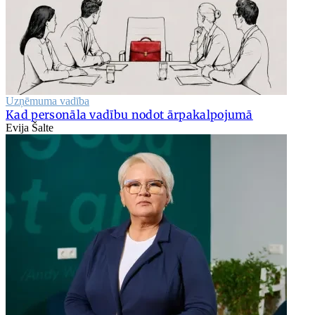
Uzņēmuma vadība
Kad personāla vadību nodot ārpakalpojumā
Evija Šalte