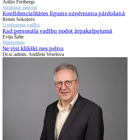
Artūrs Freibergs
Juridiskie padomi
Konfidencialitātes līgums uzņēmuma pārdošanā
Reinis Sokolovs
Uzņēmuma vadība
Kad personāla vadību nodot ārpakalpojumā
Evija Šalte
Mārketings
Ne visi klikšķi nes peļņu
Dr.sc.admin. Andžela Veselova