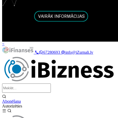
<
67280693
info@iZurnali.lv
Abonēšana
Autorizēties