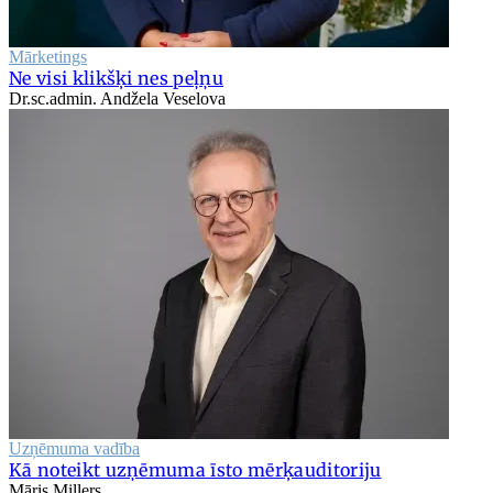
Mārketings
Ne visi klikšķi nes peļņu
Dr.sc.admin. Andžela Veselova
Uzņēmuma vadība
Kā noteikt uzņēmuma īsto mērķauditoriju
Māris Millers