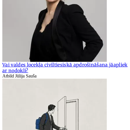
Vai valdes locekļa civiltiesiskā apdrošināšana jāapliek
ar nodokli?
Atbild Jūlija Sauša