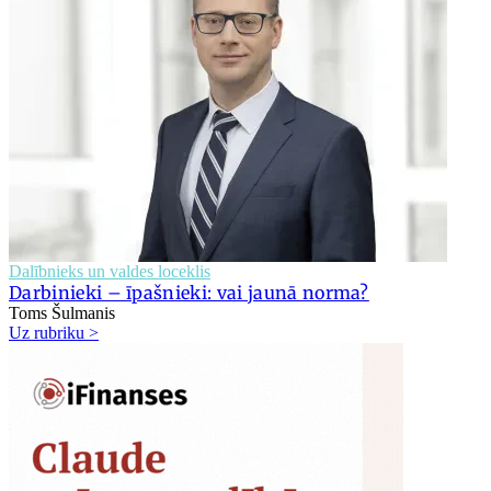
Dalībnieks un valdes loceklis
Darbinieki – īpašnieki: vai jaunā norma?
Toms Šulmanis
Uz rubriku >