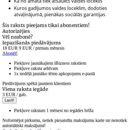
Kā no amata tiek atsaukts valdes loceklis
Kuros gadījumos valdes loceklim, dodoties
atvaļinājumā, pienākas sociālās garantijas
Šis raksts pieejams tikai abonentiem!
Autorizējies
Vēl neabonē?
Iepazīšanās piedāvājums
18 EUR
9 EUR
/ pirmais mēnesis
Abonēt!
Piekļuve jaunākajiem iBizness rakstiem
Piekļuve rakstu arhīvam
1x nedēļā jaunāko tēmu apkopojums e-pastā
Piedāvājums spēkā jauniem klientiem
Viena raksta iegāde
3 EUR
/ gab.
Lasīt!
Piekļuve rakstam 1 mēnesi no iegādes brīža
Noformējot pirkumu, netiek piesaistīta maksājumu karte un nenotiek
automātiski maksājumi!