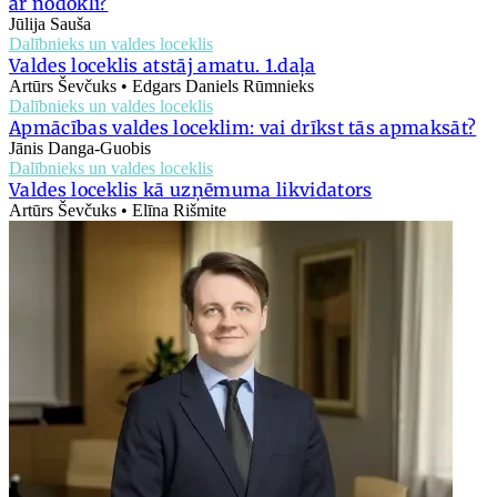
ar nodokli?
Jūlija Sauša
Dalībnieks un valdes loceklis
Valdes loceklis atstāj amatu. 1.daļa
Artūrs Ševčuks • Edgars Daniels Rūmnieks
Dalībnieks un valdes loceklis
Apmācības valdes loceklim: vai drīkst tās apmaksāt?
Jānis Danga-Guobis
Dalībnieks un valdes loceklis
Valdes loceklis kā uzņēmuma likvidators
Artūrs Ševčuks • Elīna Rišmite