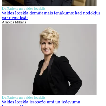
Dalībnieks un valdes loceklis
Valdes locekļa domājamais ienākums: kad nodokļus
var nemaksāt
Arnolds Mikāns
Dalībnieks un valdes loceklis
Valdes locekļa ierobežojumi un izdevumu