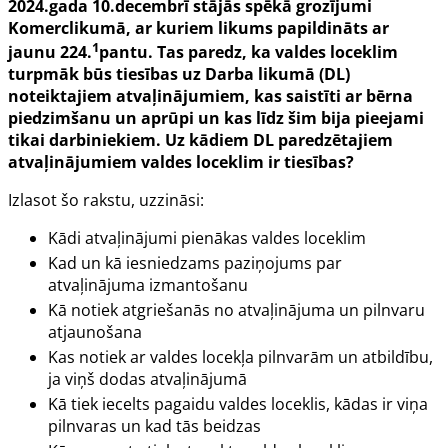
2024.gada 10.decembrī stājās spēkā grozījumi
Komerclikumā, ar kuriem likums papildināts ar
1
jaunu 224.
pantu. Tas paredz, ka valdes loceklim
turpmāk būs tiesības uz Darba likumā (DL)
noteiktajiem atvaļinājumiem, kas saistīti ar bērna
piedzimšanu un aprūpi un kas līdz šim bija pieejami
tikai darbiniekiem. Uz kādiem DL paredzētajiem
atvaļinājumiem valdes loceklim ir tiesības?
Izlasot šo rakstu, uzzināsi:
Kādi atvaļinājumi pienākas valdes loceklim
Kad un kā iesniedzams paziņojums par
atvaļinājuma izmantošanu
Kā notiek atgriešanās no atvaļinājuma un pilnvaru
atjaunošana
Kas notiek ar valdes locekļa pilnvarām un atbildību,
ja viņš dodas atvaļinājumā
Kā tiek iecelts pagaidu valdes loceklis, kādas ir viņa
pilnvaras un kad tās beidzas