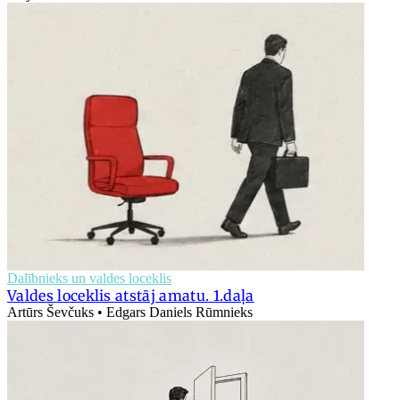
Dalībnieks un valdes loceklis
Valdes loceklis atstāj amatu. 1.daļa
Artūrs Ševčuks • Edgars Daniels Rūmnieks