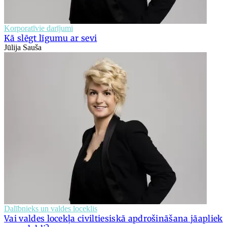
Korporatīvie darījumi
Kā slēgt līgumu ar sevi
Jūlija Sauša
Dalībnieks un valdes loceklis
Vai valdes locekļa civiltiesiskā apdrošināšana jāapliek