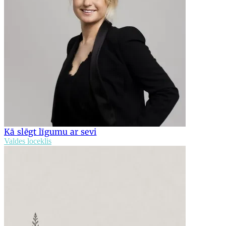
Kā slēgt līgumu ar sevi
Valdes loceklis