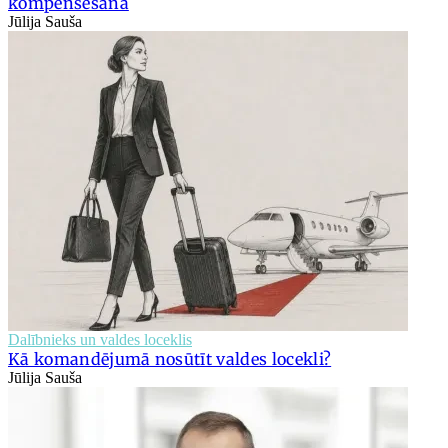
kompensēšana
Jūlija Sauša
Dalībnieks un valdes loceklis
Kā komandējumā nosūtīt valdes locekli?
Jūlija Sauša