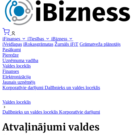
iFinanses
iTiesības
iBizness
iVeidlapas
iRokasgrāmatas
Žurnāls iFiT
Grāmatveža plānotājs
Pasākumi
Pieredze
Uzņēmuma vadība
Valdes loceklis
Finanses
Elektronizācija
Jaunais uzņēmējs
Korporatīvie darījumi
Dalībnieks un valdes loceklis
Valdes loceklis
Dalībnieks un valdes loceklis
Korporatīvie darījumi
Atvaļinājumi valdes