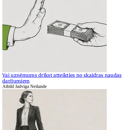
Vai uzņēmums drīkst atteikties no skaidras naudas
darījumiem
Atbild Jadviga Neilande