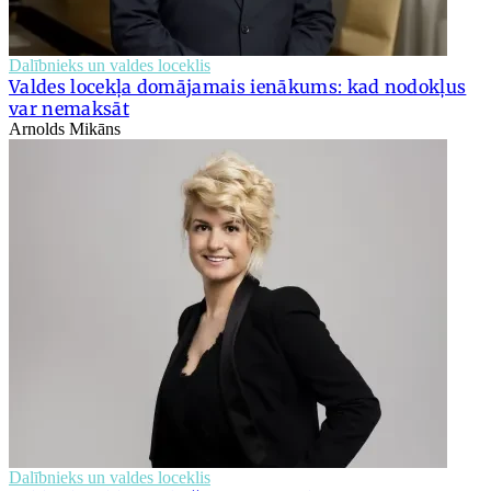
Dalībnieks un valdes loceklis
Valdes locekļa domājamais ienākums: kad nodokļus
var nemaksāt
Arnolds Mikāns
Dalībnieks un valdes loceklis