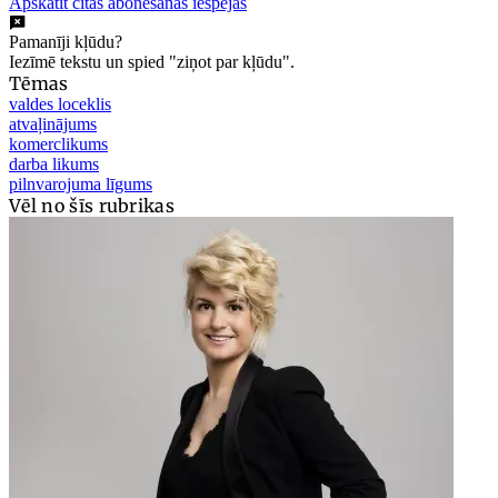
Apskatīt citas abonēšanas iespējas
Pamanīji kļūdu?
Iezīmē tekstu un spied "ziņot par kļūdu".
Tēmas
valdes loceklis
atvaļinājums
komerclikums
darba likums
pilnvarojuma līgums
Vēl no šīs rubrikas