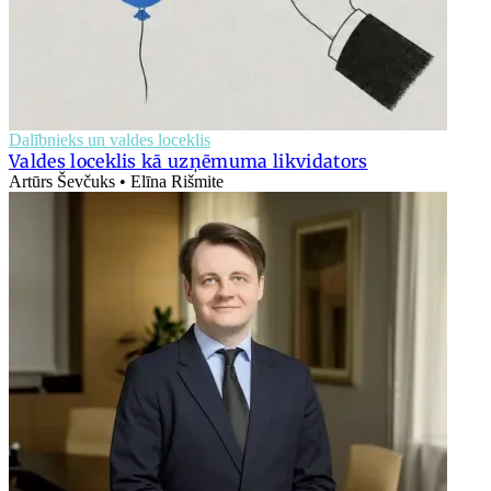
Dalībnieks un valdes loceklis
Valdes loceklis kā uzņēmuma likvidators
Artūrs Ševčuks • Elīna Rišmite