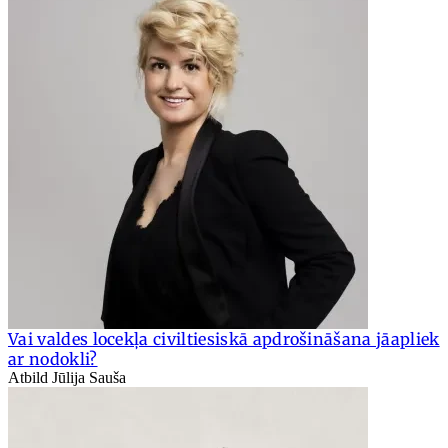
Vai valdes locekļa civiltiesiskā apdrošināšana jāapliek
ar nodokli?
Atbild Jūlija Sauša