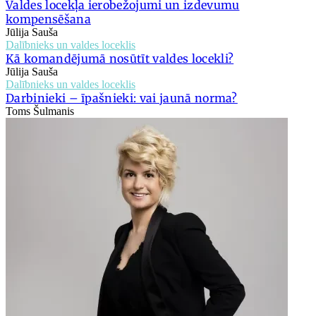
Valdes locekļa ierobežojumi un izdevumu
kompensēšana
Jūlija Sauša
Dalībnieks un valdes loceklis
Kā komandējumā nosūtīt valdes locekli?
Jūlija Sauša
Dalībnieks un valdes loceklis
Darbinieki – īpašnieki: vai jaunā norma?
Toms Šulmanis