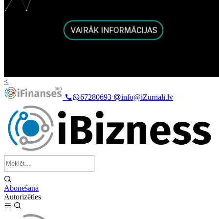
<
67280693
info@iZurnali.lv
Abonēšana
Autorizēties