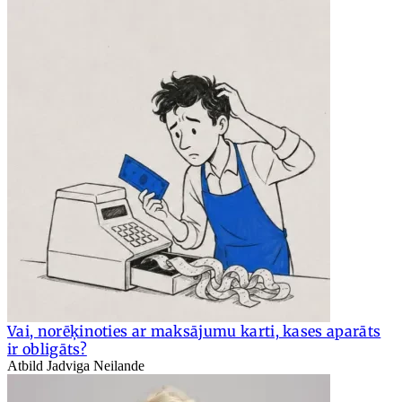
Vai, norēķinoties ar maksājumu karti, kases aparāts
ir obligāts?
Atbild Jadviga Neilande