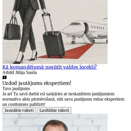
Kā komandējumā nosūtīt valdes locekli?
Atbild Jūlija Sauša
Uzdod jautājumu ekspertiem!
Tavs jautājums
Ja arī Tu savā darbā esi saskāries ar neskaidriem jautājumiem
normatīvo aktu piemērošanā, sūti savu jautājumu mūsu ekspertiem
un centīsimies palīdzēt!
Jaunākie raksti
Lasītākie raksti