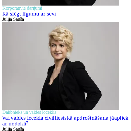
Korporatīvie darījumi
Kā slēgt līgumu ar sevi
Jūlija Sauša
Dalībnieks un valdes loceklis
Vai valdes locekļa civiltiesiskā apdrošināšana jāapliek
ar nodokli?
Jūlija Sauša