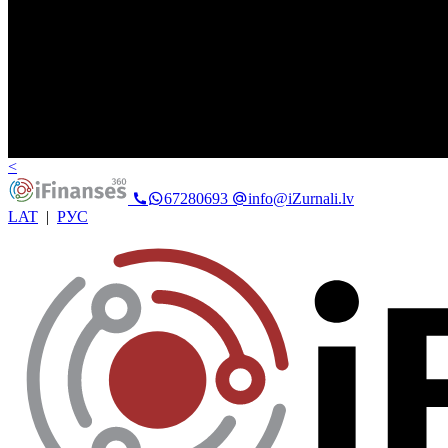
<
67280693
info@iZurnali.lv
LAT
|
РУС