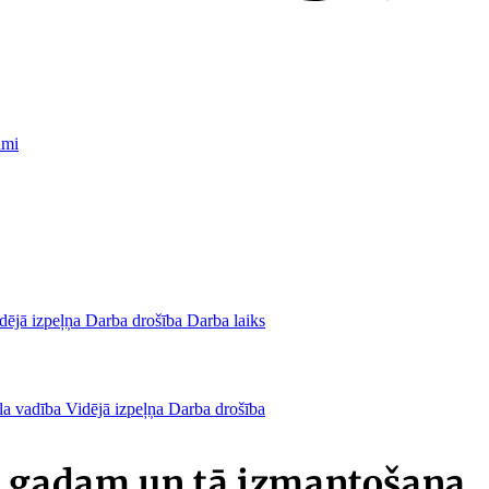
umi
dējā izpeļņa
Darba drošība
Darba laiks
la vadība
Vidējā izpeļņa
Darba drošība
5.gadam un tā izmantošana