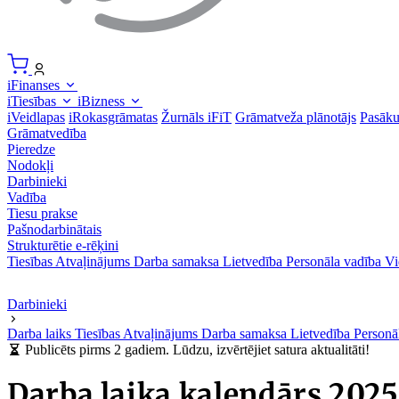
iFinanses
iTiesības
iBizness
iVeidlapas
iRokasgrāmatas
Žurnāls iFiT
Grāmatveža plānotājs
Pasāk
Grāmatvedība
Pieredze
Nodokļi
Darbinieki
Vadība
Tiesu prakse
Pašnodarbinātais
Strukturētie e-rēķini
Tiesības
Atvaļinājums
Darba samaksa
Lietvedība
Personāla vadība
Vi
Darbinieki
Darba laiks
Tiesības
Atvaļinājums
Darba samaksa
Lietvedība
Personā
Publicēts pirms 2 gadiem. Lūdzu, izvērtējiet satura aktualitāti!
Darba laika kalendārs 202