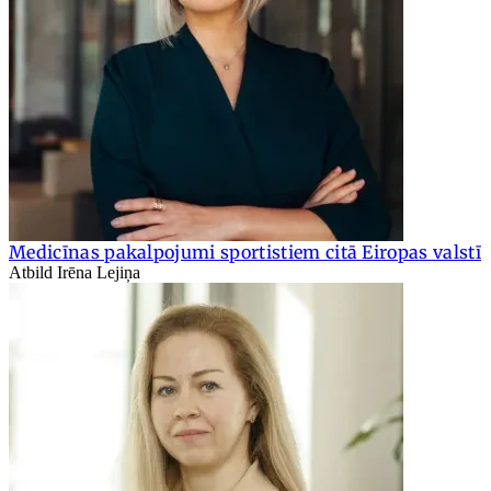
Medicīnas pakalpojumi sportistiem citā Eiropas valstī
Atbild Irēna Lejiņa