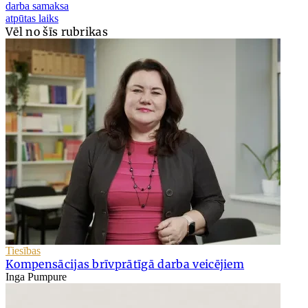
darba samaksa
atpūtas laiks
Vēl no šīs rubrikas
Tiesības
Kompensācijas brīvprātīgā darba veicējiem
Inga Pumpure