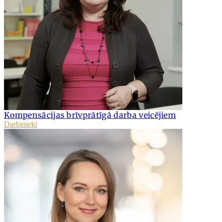
Kompensācijas brīvprātīgā darba veicējiem
Darbinieki