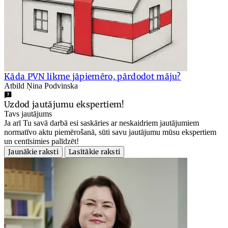
Kāda PVN likme jāpiemēro, pārdodot māju?
Atbild Ņina Podvinska
Uzdod jautājumu ekspertiem!
Tavs jautājums
Ja arī Tu savā darbā esi saskāries ar neskaidriem jautājumiem
normatīvo aktu piemērošanā, sūti savu jautājumu mūsu ekspertiem
un centīsimies palīdzēt!
Jaunākie raksti
Lasītākie raksti