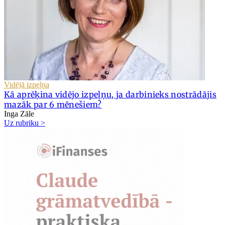
Vidējā izpeļņa
Kā aprēķina vidējo izpeļņu, ja darbinieks nostrādājis
mazāk par 6 mēnešiem?
Inga Zāle
Uz rubriku >