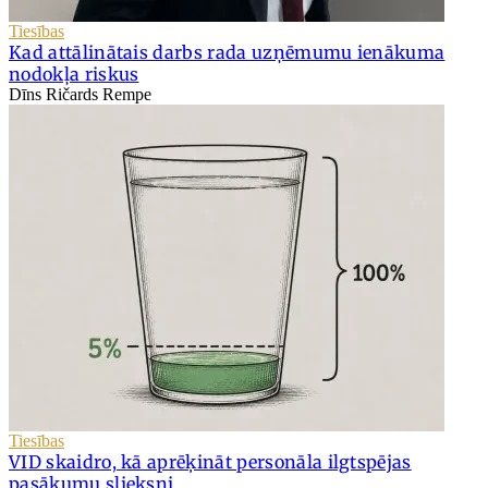
Tiesības
Kad attālinātais darbs rada uzņēmumu ienākuma
nodokļa riskus
Dīns Ričards Rempe
Tiesības
VID skaidro, kā aprēķināt personāla ilgtspējas
pasākumu slieksni