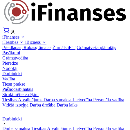
iFinanses
iTiesības
iBizness
iVeidlapas
iRokasgrāmatas
Žurnāls iFiT
Grāmatveža plānotājs
Pasākumi
Grāmatvedība
Pieredze
Nodokļi
Darbinieki
Vadība
Tiesu prakse
Pašnodarbinātais
Strukturētie e-rēķini
Tiesības
Atvaļinājums
Darba samaksa
Lietvedība
Personāla vadība
Vidējā izpeļņa
Darba drošība
Darba laiks
Darbinieki
Darba samaksa
Tiesības
Atvaļinājums
Lietvedība
Personāla vadība