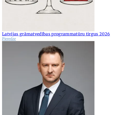
Latvijas grāmatvedības programmatūru tirgus 2026
Pieredze