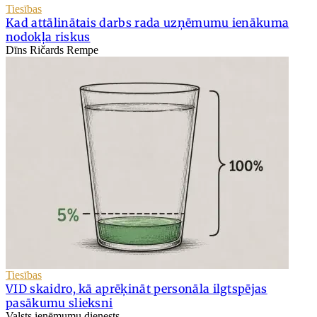
Tiesības
Kad attālinātais darbs rada uzņēmumu ienākuma
nodokļa riskus
Dīns Ričards Rempe
Tiesības
VID skaidro, kā aprēķināt personāla ilgtspējas
pasākumu slieksni
Valsts ieņēmumu dienests