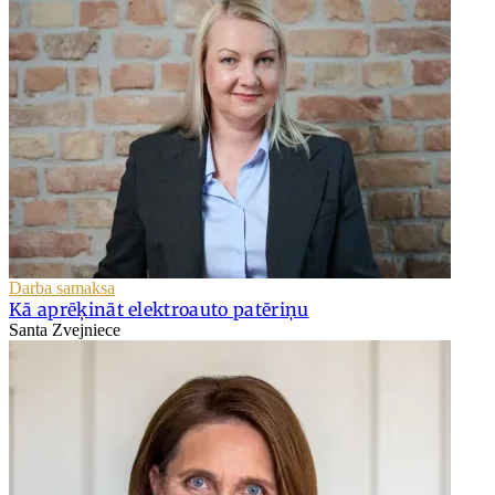
Darba samaksa
Kā aprēķināt elektroauto patēriņu
Santa Zvejniece