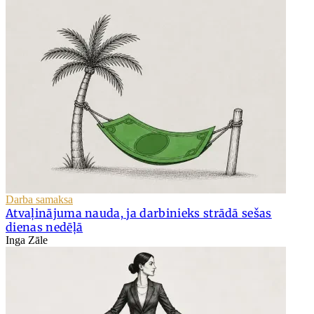
Darba samaksa
Atvaļinājuma nauda, ja darbinieks strādā sešas
dienas nedēļā
Inga Zāle