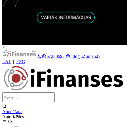
<
67280693
info@iZurnali.lv
LAT
|
РУС
Abonēšana
Autorizēties