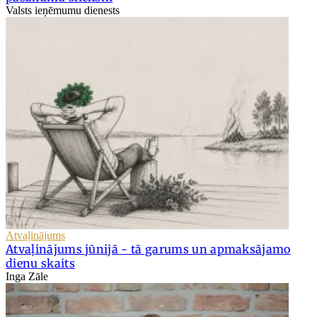
Valsts ieņēmumu dienests
Atvaļinājums
Atvaļinājums jūnijā - tā garums un apmaksājamo
dienu skaits
Inga Zāle