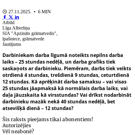
27.11.2025. • 6 MIN
Atbild
Līga Alberliņa
SIA "Apzināts grāmatvedis",
īpašniece, grāmatvede
Jautājums
Darbiniekam darba līgumā noteikts nepilns darba
laiks – 25 stundas nedēļā, un darba grafiks tiek
saskaņots ar darbinieku. Piemēram, darbs tiek veikts
otrdienā 4 stundas, trešdienā 9 stundas, ceturtdienā
12 stundas. Kā aprēķināt darba samaksu – vai visas
25 stundas jāapmaksā kā normālais darba laiks, vai
daļa jāuzskaita kā virsstundas? Vai drīkst nodarbināt
darbinieku mazāk nekā 40 stundas nedēļā, bet
atsevišķā dienā – 12 stundas?
Šis raksts pieejams tikai abonentiem!
Autorizējies
Vēl neabonē?