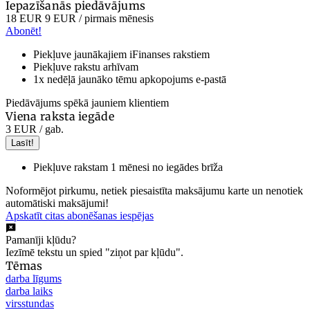
Iepazīšanās piedāvājums
18 EUR
9 EUR
/ pirmais mēnesis
Abonēt!
Piekļuve jaunākajiem iFinanses rakstiem
Piekļuve rakstu arhīvam
1x nedēļā jaunāko tēmu apkopojums e-pastā
Piedāvājums spēkā jauniem klientiem
Viena raksta iegāde
3 EUR
/ gab.
Lasīt!
Piekļuve rakstam 1 mēnesi no iegādes brīža
Noformējot pirkumu, netiek piesaistīta maksājumu karte un nenotiek
automātiski maksājumi!
Apskatīt citas abonēšanas iespējas
Pamanīji kļūdu?
Iezīmē tekstu un spied "ziņot par kļūdu".
Tēmas
darba līgums
darba laiks
virsstundas