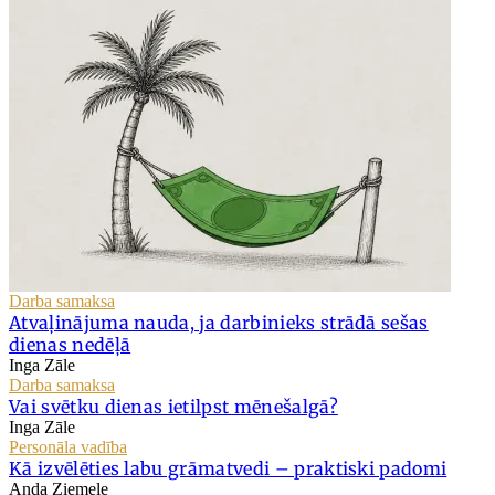
Darba samaksa
Atvaļinājuma nauda, ja darbinieks strādā sešas
dienas nedēļā
Inga Zāle
Darba samaksa
Vai svētku dienas ietilpst mēnešalgā?
Inga Zāle
Personāla vadība
Kā izvēlēties labu grāmatvedi – praktiski padomi
Anda Ziemele