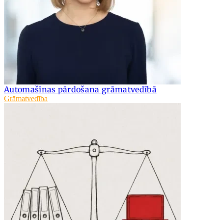
Automašīnas pārdošana grāmatvedībā
Grāmatvedība