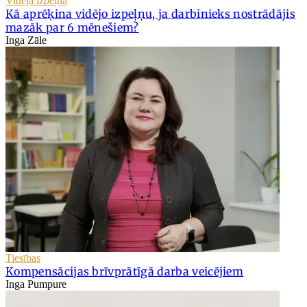
Vidējā izpeļņa
Kā aprēķina vidējo izpeļņu, ja darbinieks nostrādājis
mazāk par 6 mēnešiem?
Inga Zāle
Tiesības
Kompensācijas brīvprātīgā darba veicējiem
Inga Pumpure