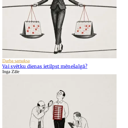
Darba samaksa
Vai svētku dienas ietilpst mēnešalgā?
Inga Zāle