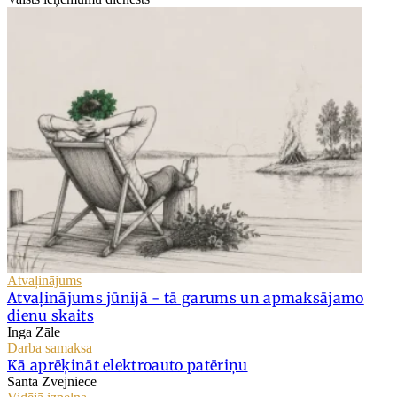
Atvaļinājums
Atvaļinājums jūnijā - tā garums un apmaksājamo
dienu skaits
Inga Zāle
Darba samaksa
Kā aprēķināt elektroauto patēriņu
Santa Zvejniece