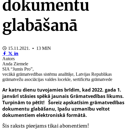
dokumentu
glabāšanā
15.11.2021. • 13 MIN
Autors
Anda Ziemele
SIA “Jumis Pro”,
vecākā grāmatvedības sistēmu analītiķe, Latvijas Republikas
grāmatvežu asociācijas valdes locekle, sertificēta grāmatvede
Ar katru dienu tuvojamies brīdim, kad 2022. gada 1.
janvārī stāsies spēkā jaunais
Grāmatvedības likums
.
Turpinām to pētīt! Šoreiz apskatīsim grāmatvedības
dokumentu glabāšanu, īpašu uzmanību veltot
dokumentiem elektroniskā formātā.
Šis raksts pieejams tikai abonentiem!