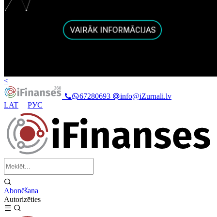
<
67280693
info@iZurnali.lv
LAT
|
РУС
Abonēšana
Autorizēties