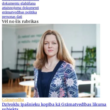
dokumentu glabāšana
attaisnojuma dokumenti
grāmatvedības politika
personas dati
Vēl no šīs rubrikas
Grāmatvedība
Dzīvokļu īpašnieku kopība kā Grāmatvedības likuma
subjekts