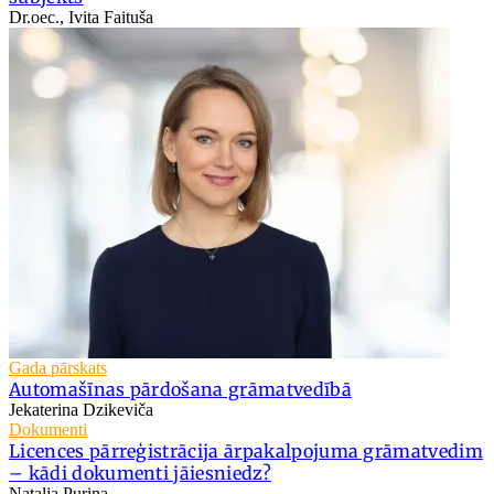
Dr.oec., Ivita Faituša
Gada pārskats
Automašīnas pārdošana grāmatvedībā
Jekaterina Dzikeviča
Dokumenti
Licences pārreģistrācija ārpakalpojuma grāmatvedim
– kādi dokumenti jāiesniedz?
Nataļja Puriņa