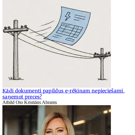
Kādi dokumenti papildus e-rēķinam nepieciešami,
saņemot preces?
Atbild Oto Kristiāns Abrams