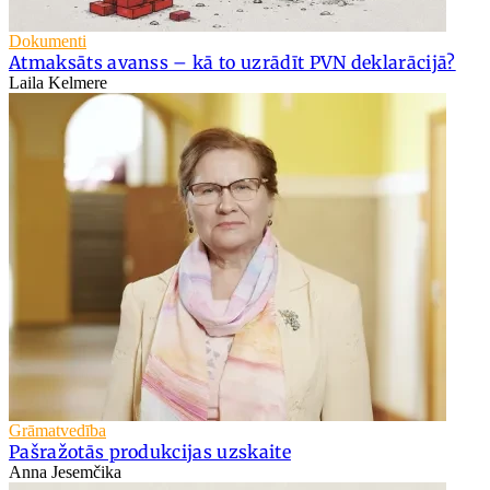
Dokumenti
Atmaksāts avanss – kā to uzrādīt PVN deklarācijā?
Laila Kelmere
Grāmatvedība
Pašražotās produkcijas uzskaite
Anna Jesemčika