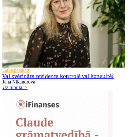
Gada pārskats
Vai zvērināts revidents kontrolē vai konsultē?
Jana Nikandrova
Uz rubriku >