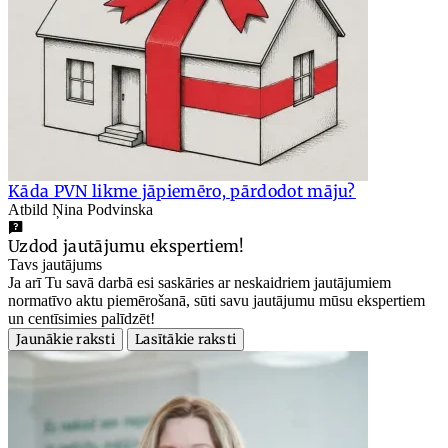
Kāda PVN likme jāpiemēro, pārdodot māju?
Atbild Ņina Podvinska
Uzdod jautājumu ekspertiem!
Tavs jautājums
Ja arī Tu savā darbā esi saskāries ar neskaidriem jautājumiem
normatīvo aktu piemērošanā, sūti savu jautājumu mūsu ekspertiem
un centīsimies palīdzēt!
Jaunākie raksti
Lasītākie raksti