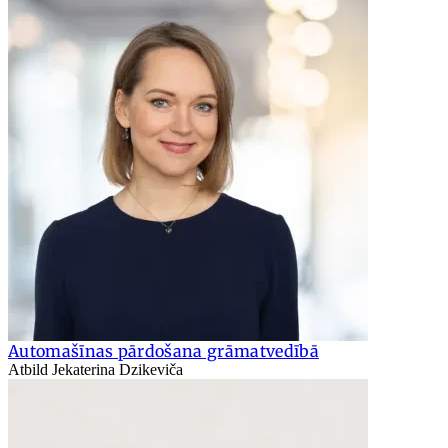
Automašīnas pārdošana grāmatvedībā
Atbild Jekaterina Dzikeviča