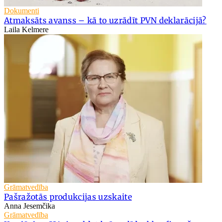
Dokumenti
Atmaksāts avanss – kā to uzrādīt PVN deklarācijā?
Laila Kelmere
Grāmatvedība
Pašražotās produkcijas uzskaite
Anna Jesemčika
Grāmatvedība