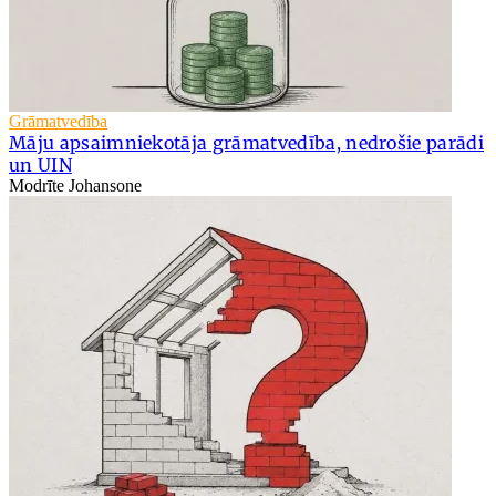
Grāmatvedība
Māju apsaimniekotāja grāmatvedība, nedrošie parādi
un UIN
Modrīte Johansone