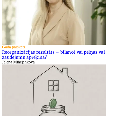
Gada pārskats
Reorganizācijas rezultāts – bilancē vai peļņas vai
zaudējumu aprēķinā?
Jeļena Mihejenkova