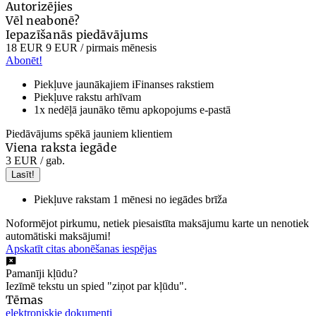
Autorizējies
Vēl neabonē?
Iepazīšanās piedāvājums
18 EUR
9 EUR
/ pirmais mēnesis
Abonēt!
Piekļuve jaunākajiem iFinanses rakstiem
Piekļuve rakstu arhīvam
1x nedēļā jaunāko tēmu apkopojums e-pastā
Piedāvājums spēkā jauniem klientiem
Viena raksta iegāde
3 EUR
/ gab.
Lasīt!
Piekļuve rakstam 1 mēnesi no iegādes brīža
Noformējot pirkumu, netiek piesaistīta maksājumu karte un nenotiek
automātiski maksājumi!
Apskatīt citas abonēšanas iespējas
Pamanīji kļūdu?
Iezīmē tekstu un spied "ziņot par kļūdu".
Tēmas
elektroniskie dokumenti