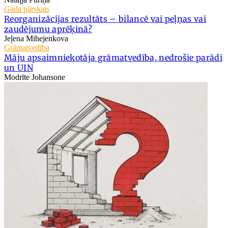
Gada pārskats
Reorganizācijas rezultāts – bilancē vai peļņas vai
zaudējumu aprēķinā?
Jeļena Mihejenkova
Grāmatvedība
Māju apsaimniekotāja grāmatvedība, nedrošie parādi
un UIN
Modrīte Johansone