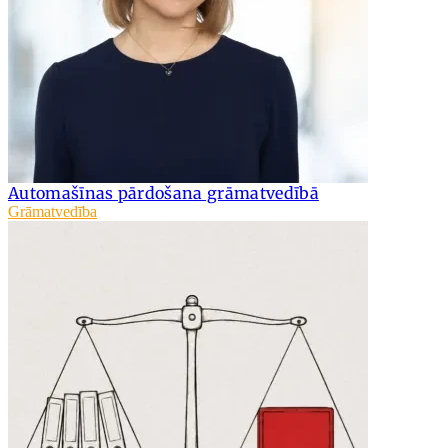
Automašīnas pārdošana grāmatvedībā
Grāmatvedība