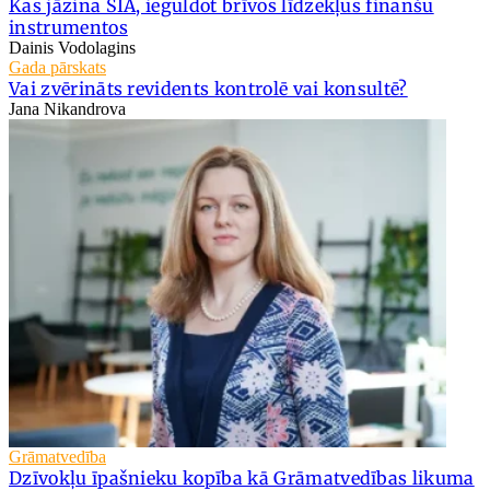
Kas jāzina SIA, ieguldot brīvos līdzekļus finanšu
instrumentos
Dainis Vodolagins
Gada pārskats
Vai zvērināts revidents kontrolē vai konsultē?
Jana Nikandrova
Grāmatvedība
Dzīvokļu īpašnieku kopība kā Grāmatvedības likuma