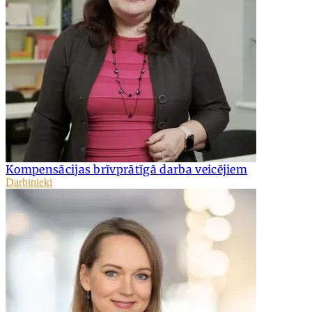
Kompensācijas brīvprātīgā darba veicējiem
Darbinieki