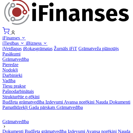
iFinanses
iTiesības
iBizness
iVeidlapas
iRokasgrāmatas
Žurnāls iFiT
Grāmatveža plānotājs
Pasākumi
Grāmatvedība
Pieredze
Nodokļi
Darbinieki
Vadība
Tiesu prakse
Pašnodarbinātais
Strukturētie e-rēķini
Budžeta grāmatvedība
Izdevumi
Avansa norēķini
Nauda
Dokumenti
Pamatlīdzekļi
Gada pārskats
Grāmatvedība
Grāmatvedība
Dokumenti
Budžeta grāmatvedība
Izdevumi
Avansa norēķini
Nauda