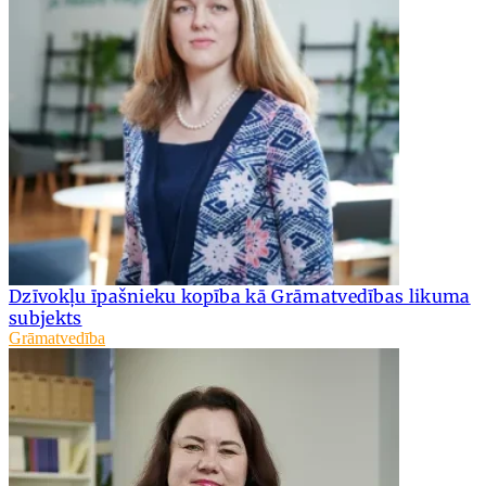
Dzīvokļu īpašnieku kopība kā Grāmatvedības likuma
subjekts
Grāmatvedība