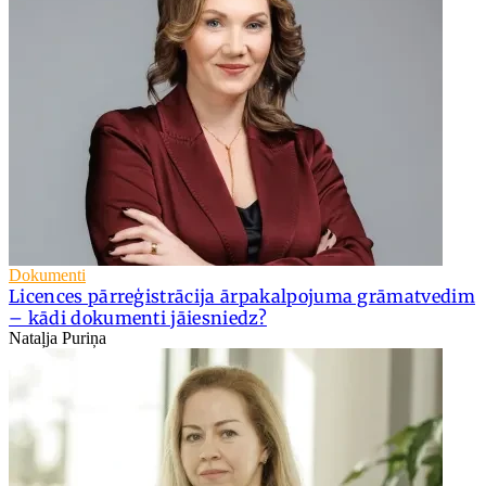
Dokumenti
Licences pārreģistrācija ārpakalpojuma grāmatvedim
– kādi dokumenti jāiesniedz?
Nataļja Puriņa