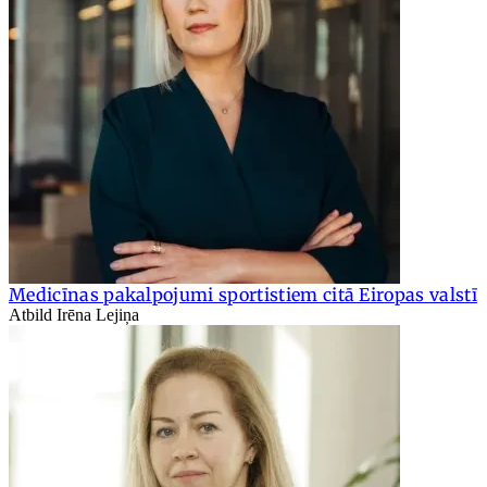
Medicīnas pakalpojumi sportistiem citā Eiropas valstī
Atbild Irēna Lejiņa