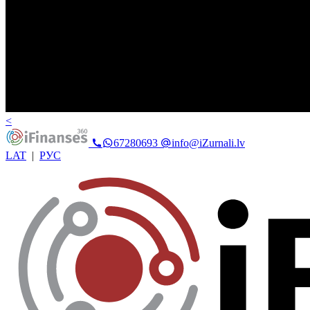
<
67280693
info@iZurnali.lv
LAT
|
РУС