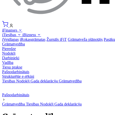
iFinanses
iTiesības
iBizness
iVeidlapas
iRokasgrāmatas
Žurnāls iFiT
Grāmatveža plānotājs
Pasāk
Grāmatvedība
Pieredze
Nodokļi
Darbinieki
Vadība
Tiesu prakse
Pašnodarbinātais
Strukturētie e-rēķini
Tiesības
Nodokļi
Gada deklarācija
Grāmatvedība
Pašnodarbinātais
Grāmatvedība
Tiesības
Nodokļi
Gada deklarācija