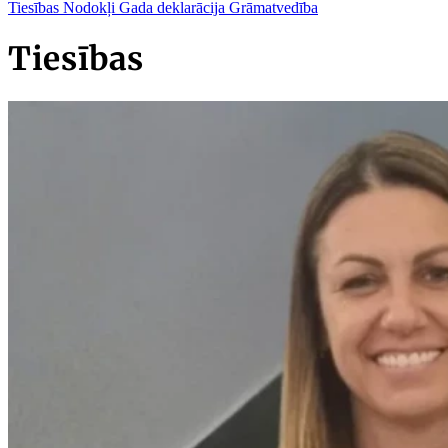
Tiesības
Nodokļi
Gada deklarācija
Grāmatvedība
Tiesības