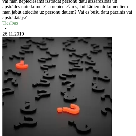
vai man nepieciešams izstrādāt personu datu aizsardzības un
apstrādes noteikumus? Ja nepieciešams, tad kādiem dokumentiem
man jābūt attiecībā uz personu datiem? Vai es būšu datu pārzinis vai
apstrādātājs?
Tiesības
•
26.11.2019