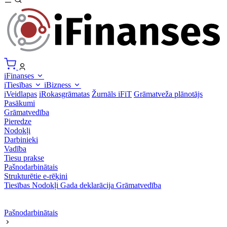
iFinanses
iTiesības
iBizness
iVeidlapas
iRokasgrāmatas
Žurnāls iFiT
Grāmatveža plānotājs
Pasākumi
Grāmatvedība
Pieredze
Nodokļi
Darbinieki
Vadība
Tiesu prakse
Pašnodarbinātais
Strukturētie e-rēķini
Tiesības
Nodokļi
Gada deklarācija
Grāmatvedība
Pašnodarbinātais