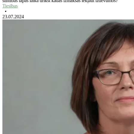
slimības lapas laikā drīkst kādas izmaksas iekļaut izdevumos?
Tiesības
•
23.07.2024