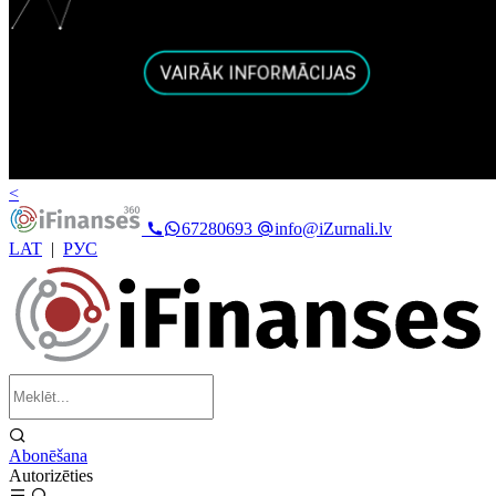
<
67280693
info@iZurnali.lv
LAT
|
РУС
Abonēšana
Autorizēties