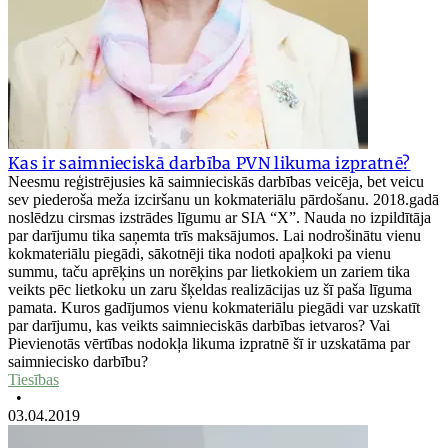
Kas ir saimnieciskā darbība PVN likuma izpratnē?
Neesmu reģistrējusies kā saimnieciskās darbības veicēja, bet veicu
sev piederoša meža izciršanu un kokmateriālu pārdošanu. 2018.gadā
noslēdzu cirsmas izstrādes līgumu ar SIA “X”. Nauda no izpildītāja
par darījumu tika saņemta trīs maksājumos. Lai nodrošinātu vienu
kokmateriālu piegādi, sākotnēji tika nodoti apaļkoki pa vienu
summu, taču aprēķins un norēķins par lietkokiem un zariem tika
veikts pēc lietkoku un zaru šķeldas realizācijas uz šī paša līguma
pamata. Kuros gadījumos vienu kokmateriālu piegādi var uzskatīt
par darījumu, kas veikts saimnieciskās darbības ietvaros? Vai
Pievienotās vērtības nodokļa likuma izpratnē šī ir uzskatāma par
saimniecisko darbību?
Tiesības
•
03.04.2019