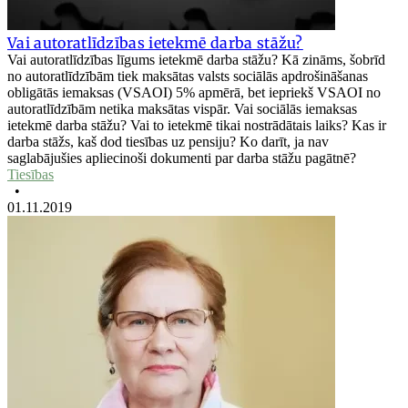
Vai autoratlīdzības ietekmē darba stāžu?
Vai autoratlīdzības līgums ietekmē darba stāžu? Kā zināms, šobrīd
no autoratlīdzībām tiek maksātas valsts sociālās apdrošināšanas
obligātās iemaksas (VSAOI) 5% apmērā, bet iepriekš VSAOI no
autoratlīdzībām netika maksātas vispār. Vai sociālās iemaksas
ietekmē darba stāžu? Vai to ietekmē tikai nostrādātais laiks? Kas ir
darba stāžs, kaš dod tiesības uz pensiju? Ko darīt, ja nav
saglabājušies apliecinoši dokumenti par darba stāžu pagātnē?
Tiesības
•
01.11.2019