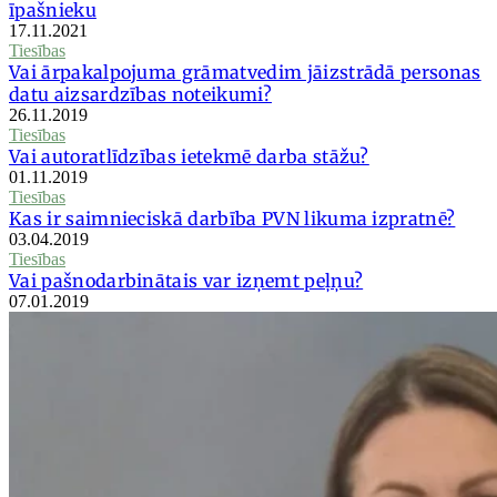
īpašnieku
17.11.2021
Tiesības
Vai ārpakalpojuma grāmatvedim jāizstrādā personas
datu aizsardzības noteikumi?
26.11.2019
Tiesības
Vai autoratlīdzības ietekmē darba stāžu?
01.11.2019
Tiesības
Kas ir saimnieciskā darbība PVN likuma izpratnē?
03.04.2019
Tiesības
Vai pašnodarbinātais var izņemt peļņu?
07.01.2019