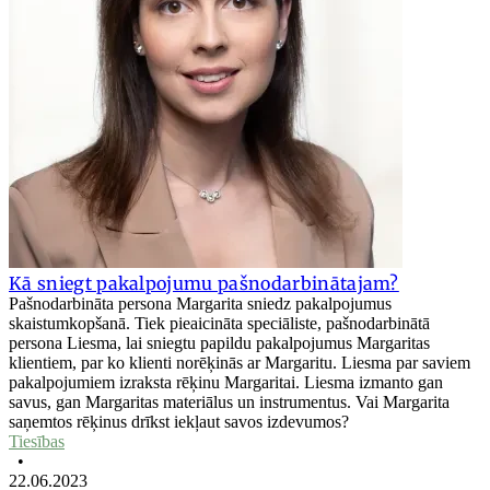
Kā sniegt pakalpojumu pašnodarbinātajam?
Pašnodarbināta persona Margarita sniedz pakalpojumus
skaistumkopšanā. Tiek pieaicināta speciāliste, pašnodarbinātā
persona Liesma, lai sniegtu papildu pakalpojumus Margaritas
klientiem, par ko klienti norēķinās ar Margaritu. Liesma par saviem
pakalpojumiem izraksta rēķinu Margaritai. Liesma izmanto gan
savus, gan Margaritas materiālus un instrumentus. Vai Margarita
saņemtos rēķinus drīkst iekļaut savos izdevumos?
Tiesības
•
22.06.2023