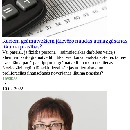
Kuriem grāmatvežiem jāievēro naudas atmazgāšanas
likuma prasības?
Vai pareizi, ja fiziska persona – saimnieciskās darbības veicējs –
klientiem kārto grāmatvedību tikai vienkāršā ieraksta sistēmā, tā nav
uzskatāma par ārpakalpojuma grāmatvedi un uz to neattiecas
Noziedzīgi iegūtu līdzekļu legalizācijas un terorisma un
proliferācijas finansēšanas novēršanas likuma prasības?
Tiesības
•
10.02.2022