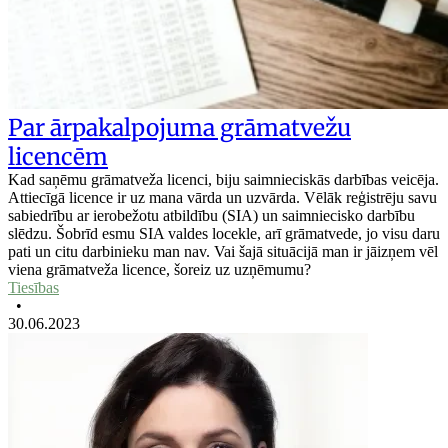
Par ārpakalpojuma grāmatvežu
licencēm
Kad saņēmu grāmatveža licenci, biju saimnieciskās darbības veicēja.
Attiecīgā licence ir uz mana vārda un uzvārda. Vēlāk reģistrēju savu
sabiedrību ar ierobežotu atbildību (SIA) un saimniecisko darbību
slēdzu. Šobrīd esmu SIA valdes locekle, arī grāmatvede, jo visu daru
pati un citu darbinieku man nav. Vai šajā situācijā man ir jāizņem vēl
viena grāmatveža licence, šoreiz uz uzņēmumu?
Tiesības
•
30.06.2023