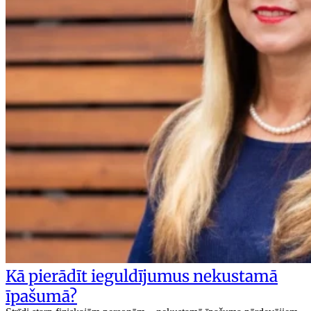
Kā pierādīt ieguldījumus nekustamā
īpašumā?