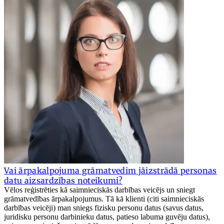
Vai ārpakalpojuma grāmatvedim jāizstrādā personas
datu aizsardzības noteikumi?
Vēlos reģistrēties kā saimnieciskās darbības veicējs un sniegt
grāmatvedības ārpakalpojumus. Tā kā klienti (citi saimnieciskās
darbības veicēji) man sniegs fizisku personu datus (savus datus,
juridisku personu darbinieku datus, patieso labuma guvēju datus),