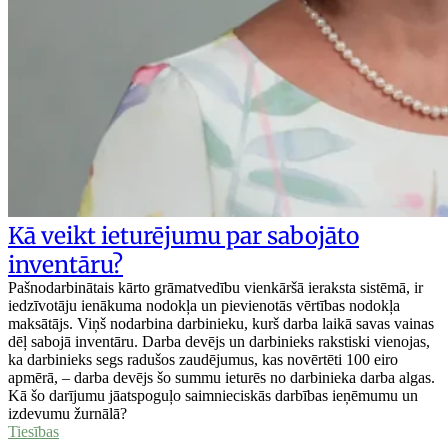
Kā veikt ieturējumu par sabojāto
inventāru?
Pašnodarbinātais kārto grāmatvedību vienkāršā ieraksta sistēmā, ir
iedzīvotāju ienākuma nodokļa un pievienotās vērtības nodokļa
maksātājs. Viņš nodarbina darbinieku, kurš darba laikā savas vainas
dēļ sabojā inventāru. Darba devējs un darbinieks rakstiski vienojas,
ka darbinieks segs radušos zaudējumus, kas novērtēti 100 eiro
apmērā, – darba devējs šo summu ieturēs no darbinieka darba algas.
Kā šo darījumu jāatspoguļo saimnieciskās darbības ieņēmumu un
izdevumu žurnālā?
Tiesības