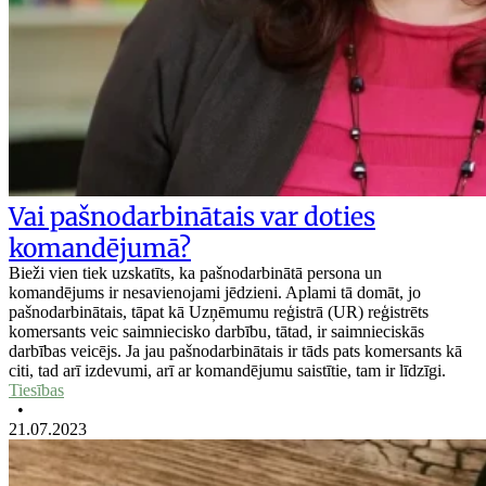
Vai pašnodarbinātais var doties
komandējumā?
Bieži vien tiek uzskatīts, ka pašnodarbinātā persona un
komandējums ir nesavienojami jēdzieni. Aplami tā domāt, jo
pašnodarbinātais, tāpat kā Uzņēmumu reģistrā (UR) reģistrēts
komersants veic saimniecisko darbību, tātad, ir saimnieciskās
darbības veicējs. Ja jau pašnodarbinātais ir tāds pats komersants kā
citi, tad arī izdevumi, arī ar komandējumu saistītie, tam ir līdzīgi.
Tiesības
•
21.07.2023