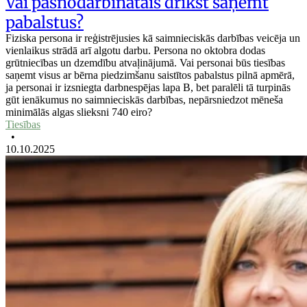
Vai pašnodarbinātais drīkst saņemt
pabalstus?
Fiziska persona ir reģistrējusies kā saimnieciskās darbības veicēja un
vienlaikus strādā arī algotu darbu. Persona no oktobra dodas
grūtniecības un dzemdību atvaļinājumā. Vai personai būs tiesības
saņemt visus ar bērna piedzimšanu saistītos pabalstus pilnā apmērā,
ja personai ir izsniegta darbnespējas lapa B, bet paralēli tā turpinās
gūt ienākumus no saimnieciskās darbības, nepārsniedzot mēneša
minimālās algas slieksni 740 eiro?
Tiesības
•
10.10.2025