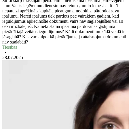
Strīdi starp fiziskajām personām – nekustamā īpašuma pārdevējiem
– un Valsts ieņēmumu dienestu nav retums, un to iemesls – it kā
nepareizi aprēķināts kapitāla pieauguma nodoklis, pārdodot savu
īpašumu. Nereti īpašums tiek pārdots pēc vairākiem gadiem, kad
ieguldījumus apliecinošie dokumenti vairs nav saglabājušies vai arī
čeki ir izbalējuši. Kā nekustamā īpašuma pārdošanas gadījumā
pierādīt tajā veiktos ieguldījumus? Kādi dokumenti un kādā veidā ir
jāsaglabā? Kas var kalpot kā pierādījums, ja attaisnojuma dokumenti
nav saglabāti?
Tiesības
•
28.07.2025