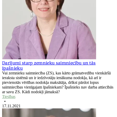
Darījumi starp zemnieku saimniecību un tās
īpašnieku
Vai zemnieku saimniecība (ZS), kas kārto grāmatvedību vienkāršā
ieraksta sistēmā un ir iedzīvotāju ienākuma nodokļa, kā arī ir
pievienotās vērtības nodokļa maksātāja, drīkst pārdot lopus
saimniecības vienīgajam īpašniekam? Īpašnieks nav darba attiecībās
ar savu ZS. Kādi nodokļi jāmaksā?
Tiesības
•
17.11.2021