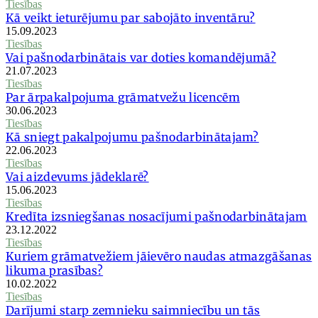
Tiesības
Kā veikt ieturējumu par sabojāto inventāru?
15.09.2023
Tiesības
Vai pašnodarbinātais var doties komandējumā?
21.07.2023
Tiesības
Par ārpakalpojuma grāmatvežu licencēm
30.06.2023
Tiesības
Kā sniegt pakalpojumu pašnodarbinātajam?
22.06.2023
Tiesības
Vai aizdevums jādeklarē?
15.06.2023
Tiesības
Kredīta izsniegšanas nosacījumi pašnodarbinātajam
23.12.2022
Tiesības
Kuriem grāmatvežiem jāievēro naudas atmazgāšanas
likuma prasības?
10.02.2022
Tiesības
Darījumi starp zemnieku saimniecību un tās