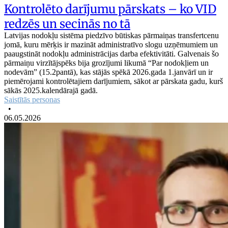
Kontrolēto darījumu pārskats – ko VID
redzēs un secinās no tā
Latvijas nodokļu sistēma piedzīvo būtiskas pārmaiņas transfertcenu
jomā, kuru mērķis ir mazināt administratīvo slogu uzņēmumiem un
paaugstināt nodokļu administrācijas darba efektivitāti. Galvenais šo
pārmaiņu virzītājspēks bija grozījumi likumā “Par nodokļiem un
nodevām” (15.2pantā), kas stājās spēkā 2026.gada 1.janvārī un ir
piemērojami kontrolētajiem darījumiem, sākot ar pārskata gadu, kurš
sākās 2025.kalendārajā gadā.
Saistītās personas
•
06.05.2026