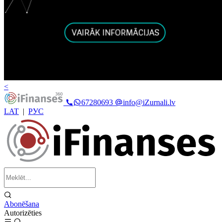
<
67280693
info@iZurnali.lv
LAT
|
РУС
Abonēšana
Autorizēties