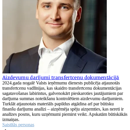
Aizdevumu darījumi transfertcenu dokumentācijā
2024.gada nogalē Valsts ieņēmumu dienests publicēja atjaunotās
transfertcenu vadlīnijas, kas skaidro transfertcenu dokumentācijas
sagatavošanas labirintus, galvenokārt pieskaroties jautājumiem par
darījuma summas noteikšanu kontrolētiem aizdevumu darījumiem.
Turklāt atjaunotais materiāls papildus atgādina arī par būtisku
finanšu darījumu analīzi – aizņēmēja spēju aizņemties, kas nereti ir
analīzes posms, kuru uzņēmumi piemirst veikt. Apskatām būtiskākās
izmaiņas.
Saistītās personas
•