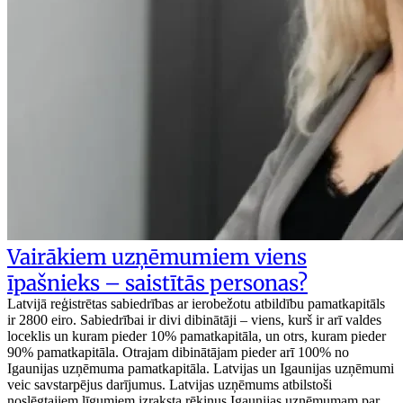
Vairākiem uzņēmumiem viens
īpašnieks – saistītās personas?
Latvijā reģistrētas sabiedrības ar ierobežotu atbildību pamatkapitāls
ir 2800 eiro. Sabiedrībai ir divi dibinātāji – viens, kurš ir arī valdes
loceklis un kuram pieder 10% pamatkapitāla, un otrs, kuram pieder
90% pamatkapitāla. Otrajam dibinātājam pieder arī 100% no
Igaunijas uzņēmuma pamatkapitāla. Latvijas un Igaunijas uzņēmumi
veic savstarpējus darījumus. Latvijas uzņēmums atbilstoši
noslēgtajiem līgumiem izraksta rēķinus Igaunijas uzņēmumam par