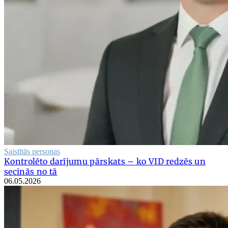
Saistītās personas
Kontrolēto darījumu pārskats – ko VID redzēs un
secinās no tā
06.05.2026