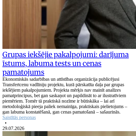
Grupas iekšējie pakalpojumi: darījuma
īstums, labuma tests un cenas
pamatojums
Ekonomiskās sadarbības un attīstības organizācija publicējusi
Transfertcenu vadlīniju projektu, kurā pārskatīta daļa par grupas
iekšējiem pakalpojumiem. Projekta mērķis nav mainīt analīzes
pamatprincipus, bet gan saskaņot un papildināt to ar ilustratīviem
piemēriem. Tomēr tā praktiskā nozīme ir būtiskāka – lai arī
metodoloģiskā pieeja paliek nemainīga, praktiskais pielietojums –
gan labuma konstatēšanā, gan cenas pamatošanā – sašaurinās.
Saistītās personas
•
29.07.2026