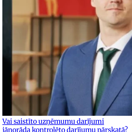
Vai saistīto uzņēmumu darījumi
jānorāda kontrolēto darījumu pārskatā?