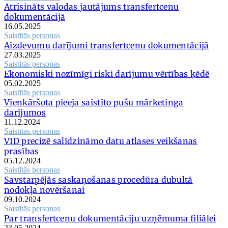
Atrisināts valodas jautājums transfertcenu
dokumentācijā
16.05.2025
Saistītās personas
Aizdevumu darījumi transfertcenu dokumentācijā
27.03.2025
Saistītās personas
Ekonomiski nozīmīgi riski darījumu vērtības ķēdē
05.02.2025
Saistītās personas
Vienkāršota pieeja saistīto pušu mārketinga
darījumos
11.12.2024
Saistītās personas
VID precizē salīdzināmo datu atlases veikšanas
prasības
05.12.2024
Saistītās personas
Savstarpējās saskaņošanas procedūra dubultā
nodokļa novēršanai
09.10.2024
Saistītās personas
Par transfertcenu dokumentāciju uzņēmuma filiālei
23.05.2024