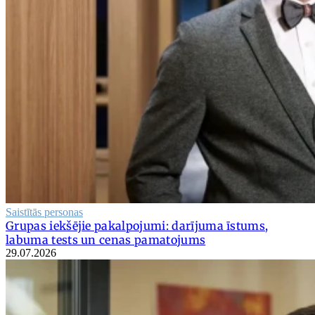
Saistītās personas
Grupas iekšējie pakalpojumi: darījuma īstums,
labuma tests un cenas pamatojums
29.07.2026