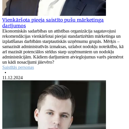
Vienkāršota pieeja saistīto pušu mārketinga
darījumos
Ekonomiskās sadarbības un attīstības organizācija sagatavojusi
rekomendācijas vienkāršotai pieejai standartizētām mārketinga un
izplatīšanas darbībām starptautiskās uzņēmumu grupās. Mērķis –
samazināt administratīvās izmaksas, uzlabot nodokļu noteiktību, kā
arī mazināt potenciālos strīdus starp uzņēmumiem un nodokļu
administrācijām. Kādiem darījumiem atvieglojumus varēs piemērot
un kādi nosacījumi jāievēro?
Saistītās personas
•
11.12.2024