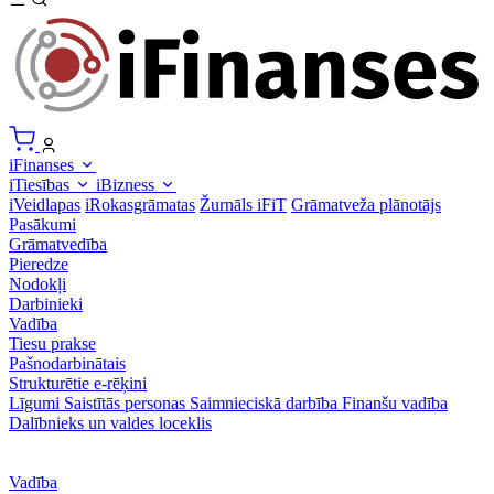
iFinanses
iTiesības
iBizness
iVeidlapas
iRokasgrāmatas
Žurnāls iFiT
Grāmatveža plānotājs
Pasākumi
Grāmatvedība
Pieredze
Nodokļi
Darbinieki
Vadība
Tiesu prakse
Pašnodarbinātais
Strukturētie e-rēķini
Līgumi
Saistītās personas
Saimnieciskā darbība
Finanšu vadība
Dalībnieks un valdes loceklis
Vadība