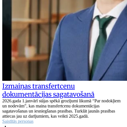
Izmaiņas transfertcenu
dokumentācijas sagatavošanā
2026.gada 1.janvārī stājas spēkā grozījumi likumā “Par nodokļiem
un nodevām”, kas maina transfertcenu dokumentācijas
sagatavošanas un iesniegšanas prasības. Turklāt jaunās prasības
attiecas jau uz darījumiem, kas veikti 2025.gadā.
Saistītās personas
•