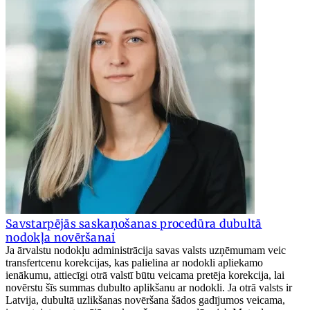
Savstarpējās saskaņošanas procedūra dubultā
nodokļa novēršanai
Ja ārvalstu nodokļu administrācija savas valsts uzņēmumam veic
transfertcenu korekcijas, kas palielina ar nodokli apliekamo
ienākumu, attiecīgi otrā valstī būtu veicama pretēja korekcija, lai
novērstu šīs summas dubulto aplikšanu ar nodokli. Ja otrā valsts ir
Latvija, dubultā uzlikšanas novēršana šādos gadījumos veicama,