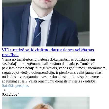
VID precizē salīdzināmo datu atlases veikšanas
prasības
Viena no transfertcenu vietējās dokumentācijas būtiskākajām
sastāvdaļām ir uzņēmumu salīdzināmo datu atlase. Tomēr vēl
pavisam nesen nebija pilnīgi skaidrs, kādos gadījumos uzņēmumam,
sagatavojot vietējo dokumentāciju, ir pienākums veikt jaunu atlasi
un kādos – var atjaunināt vēsturisko atlasi, un ko vispār nozīmē –
atjaunināt atlasi? Valsts ieņēmumu dienests ir viesis skaidrību!
Saistītās personas
•
05.12.2024