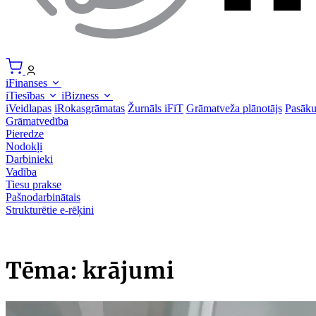
iFinanses
iTiesības
iBizness
iVeidlapas
iRokasgrāmatas
Žurnāls iFiT
Grāmatveža plānotājs
Pasāk
Grāmatvedība
Pieredze
Nodokļi
Darbinieki
Vadība
Tiesu prakse
Pašnodarbinātais
Strukturētie e-rēķini
Tēma: krājumi