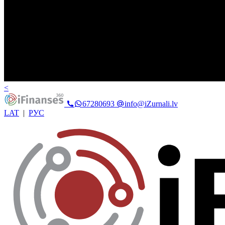
<
67280693
info@iZurnali.lv
LAT
|
РУС