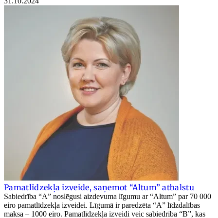
31.10.2024
Pamatlīdzekļa izveide, saņemot “Altum” atbalstu
Sabiedrība “A” noslēgusi aizdevuma līgumu ar “Altum” par 70 000
eiro pamatlīdzekļa izveidei. Līgumā ir paredzēta “A” līdzdalības
maksa – 1000 eiro. Pamatlīdzekļa izveidi veic sabiedrība “B”, kas