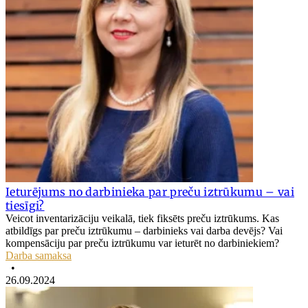
Ieturējums no darbinieka par preču iztrūkumu – vai
tiesīgi?
Veicot inventarizāciju veikalā, tiek fiksēts preču iztrūkums. Kas
atbildīgs par preču iztrūkumu – darbinieks vai darba devējs? Vai
kompensāciju par preču iztrūkumu var ieturēt no darbiniekiem?
Darba samaksa
•
26.09.2024