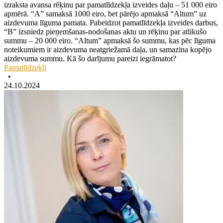
izraksta avansa rēķinu par pamatlīdzekļa izveides daļu – 51 000 eiro
apmērā. “A” samaksā 1000 eiro, bet pārējo apmaksā “Altum” uz
aizdevuma līguma pamata. Pabeidzot pamatlīdzekļa izveides darbus,
“B” izsniedz pieņemšanas-nodošanas aktu un rēķinu par atlikušo
summu – 20 000 eiro. “Altum” apmaksā šo summu, kas pēc līguma
noteikumiem ir aizdevuma neatgriežamā daļa, un samazina kopējo
aizdevuma summu. Kā šo darījumu pareizi iegrāmatot?
Pamatlīdzekļi
•
24.10.2024