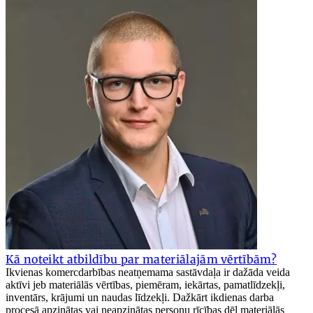
Kā noteikt atbildību par materiālajām vērtībām?
Ikvienas komercdarbības neatņemama sastāvdaļa ir dažāda veida
aktīvi jeb materiālās vērtības, piemēram, iekārtas, pamatlīdzekļi,
inventārs, krājumi un naudas līdzekļi. Dažkārt ikdienas darba
procesā apzinātas vai neapzinātas personu rīcības dēļ materiālās