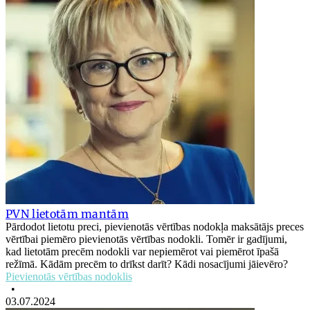
PVN lietotām mantām
Pārdodot lietotu preci, pievienotās vērtības nodokļa maksātājs preces
vērtībai piemēro pievienotās vērtības nodokli. Tomēr ir gadījumi,
kad lietotām precēm nodokli var nepiemērot vai piemērot īpašā
režīmā. Kādām precēm to drīkst darīt? Kādi nosacījumi jāievēro?
Pievienotās vērtības nodoklis
•
03.07.2024