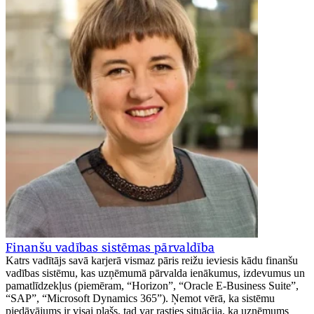
Finanšu vadības sistēmas pārvaldība
Katrs vadītājs savā karjerā vismaz pāris reižu ieviesis kādu finanšu
vadības sistēmu, kas uzņēmumā pārvalda ienākumus, izdevumus un
pamatlīdzekļus (piemēram, “Horizon”, “Oracle E-Business Suite”,
“SAP”, “Microsoft Dynamics 365”). Ņemot vērā, ka sistēmu
piedāvājums ir visai plašs, tad var rasties situācija, ka uzņēmums