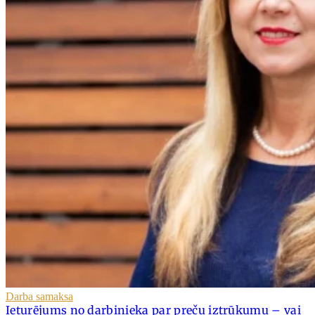
Darba samaksa
Ieturējums no darbinieka par preču iztrūkumu – vai