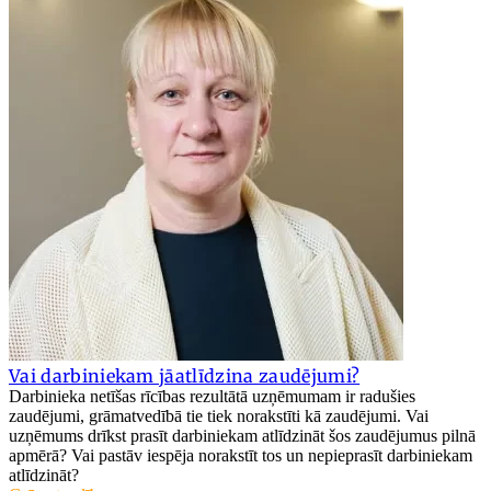
Vai darbiniekam jāatlīdzina zaudējumi?
Darbinieka netīšas rīcības rezultātā uzņēmumam ir radušies
zaudējumi, grāmatvedībā tie tiek norakstīti kā zaudējumi. Vai
uzņēmums drīkst prasīt darbiniekam atlīdzināt šos zaudējumus pilnā
apmērā? Vai pastāv iespēja norakstīt tos un nepieprasīt darbiniekam
atlīdzināt?