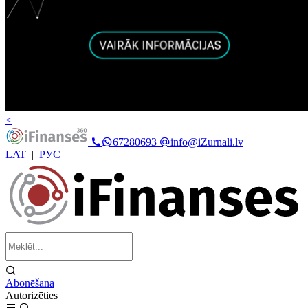
<
67280693
info@iZurnali.lv
LAT
|
РУС
Abonēšana
Autorizēties