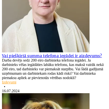
Vai piešķirtā summa telefona iegādei ir aizdevums?
Darba devējs sedz 200 eiro darbinieka telefona iegādei. Ja
darbinieks vēlas iegādāties labāku telefonu, kas maksā vairāk nekā
200 eiro, tad darbinieks var piemaksāt starpību. Vai šādā gadījumā
uzņēmumam un darbiniekam rodas kādi riski? Vai darbinieka
piemaksu apliek ar pievienotās vērtības nodokli?
Izdevumi
•
16.07.2024