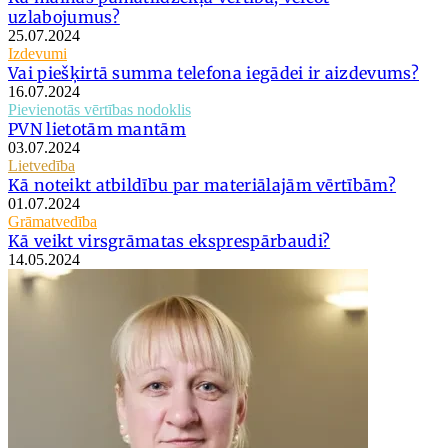
uzlabojumus?
25.07.2024
Izdevumi
Vai piešķirtā summa telefona iegādei ir aizdevums?
16.07.2024
Pievienotās vērtības nodoklis
PVN lietotām mantām
03.07.2024
Lietvedība
Kā noteikt atbildību par materiālajām vērtībām?
01.07.2024
Grāmatvedība
Kā veikt virsgrāmatas eksprespārbaudi?
14.05.2024