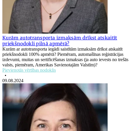
Kurām autotransporta izmaksām drīkst atskaitīt
priekšnodokli pilnā apmērā?
Kurām ar autotransporta iegādi saistītām izmaksām drīkst atskaitīt
priekšnodokli 100% apmērā? Piemēram, automašīnas reģistrācijas
izdevumi, muitas un sertificēšanas izmaksas (ja auto ievests no trešās
valsts, piemēram, Amerikas Savienotajām Valstīm)?
Pievienotās vērtības nodoklis
•
09.08.2024