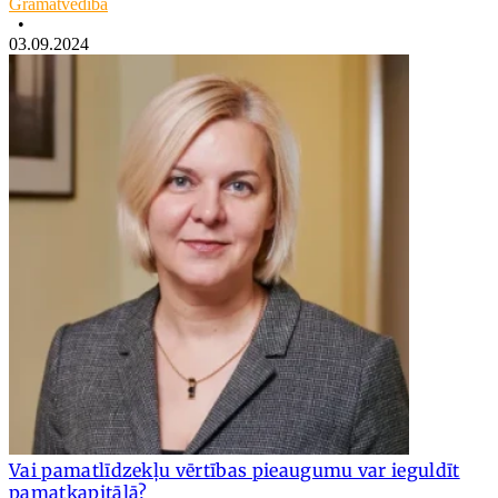
Grāmatvedība
•
03.09.2024
Vai pamatlīdzekļu vērtības pieaugumu var ieguldīt
pamatkapitālā?