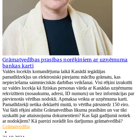
Grāmatvedības prasības norēķiniem ar uzņēmuma
bankas karti
Valdes loceklis komandējuma laikā Kanādā iegādājas
pamatlīdzekļus un elektroniski pieejamu mācību grāmatu, kas
nepieciešama saimnieciskās darbības veikšanai. Visi rēķini izrakstīti
uz valdes locekļa kā fiziskas personas vārda ar Kanādas uzņēmumu
rekvizītiem (nosaukumu, adresi, ID numuru) un bez informācijas par
pievienotās vērtības nodokli. Apmaksa veikta ar uzņēmuma karti.
Pamatlīdzekļi netika deklarēti muitā, to vērtība pārsniedz 150 eiro.
Vai šādi rēķini atbilst Grāmatvedības likuma prasībām un var tikt
uzskatīti par attaisnojuma dokumentiem? Kas šajā gadījumā notiek
ar nodokļiem? Kā pareizi norādīt šos darījumus grāmatvedībā?
Grāmatvedība
•