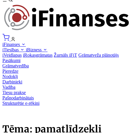
iFinanses
iTiesības
iBizness
iVeidlapas
iRokasgrāmatas
Žurnāls iFiT
Grāmatveža plānotājs
Pasākumi
Grāmatvedība
Pieredze
Nodokļi
Darbinieki
Vadība
Tiesu prakse
Pašnodarbinātais
Strukturētie e-rēķini
Tēma: pamatlīdzekļi