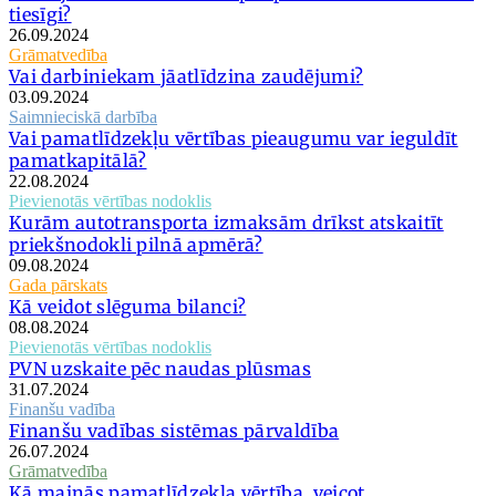
tiesīgi?
26.09.2024
Grāmatvedība
Vai darbiniekam jāatlīdzina zaudējumi?
03.09.2024
Saimnieciskā darbība
Vai pamatlīdzekļu vērtības pieaugumu var ieguldīt
pamatkapitālā?
22.08.2024
Pievienotās vērtības nodoklis
Kurām autotransporta izmaksām drīkst atskaitīt
priekšnodokli pilnā apmērā?
09.08.2024
Gada pārskats
Kā veidot slēguma bilanci?
08.08.2024
Pievienotās vērtības nodoklis
PVN uzskaite pēc naudas plūsmas
31.07.2024
Finanšu vadība
Finanšu vadības sistēmas pārvaldība
26.07.2024
Grāmatvedība
Kā mainās pamatlīdzekļa vērtība, veicot