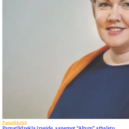
Pamatlīdzekļi
Pamatlīdzekļa izveide, saņemot “Altum” atbalstu