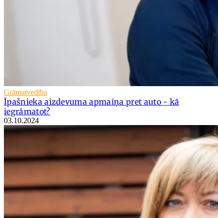
Grāmatvedība
Īpašnieka aizdevuma apmaiņa pret auto - kā
iegrāmatot?
03.10.2024