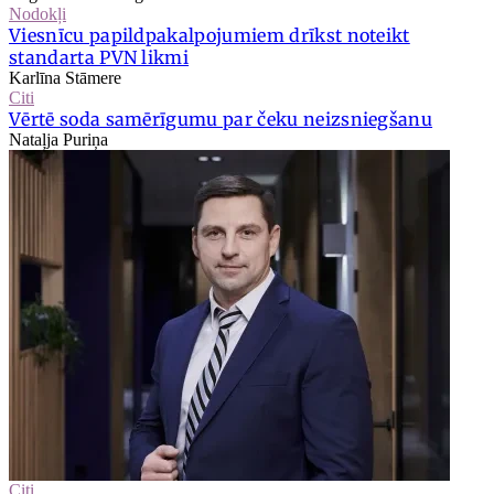
Nodokļi
Viesnīcu papildpakalpojumiem drīkst noteikt
standarta PVN likmi
Karlīna Stāmere
Citi
Vērtē soda samērīgumu par čeku neizsniegšanu
Nataļja Puriņa
Citi