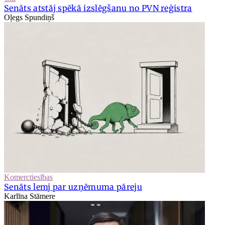
Senāts atstāj spēkā izslēgšanu no PVN reģistra
Oļegs Spundiņš
Komerctiesības
Senāts lemj par uzņēmuma pāreju
Karlīna Stāmere