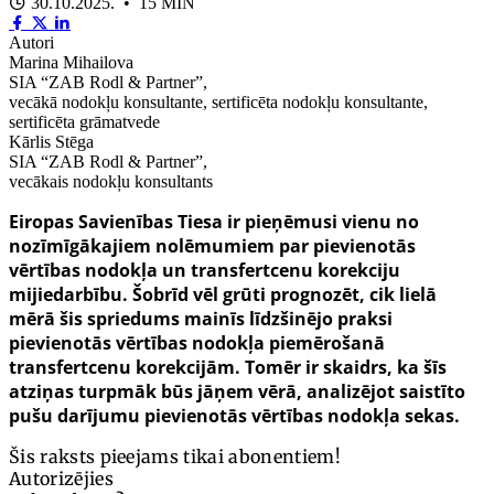
30.10.2025. • 15 MIN
Autori
Marina Mihailova
SIA “ZAB Rodl & Partner”,
vecākā nodokļu konsultante, sertificēta nodokļu konsultante,
sertificēta grāmatvede
Kārlis Stēga
SIA “ZAB Rodl & Partner”,
vecākais nodokļu konsultants
Eiropas Savienības Tiesa ir pieņēmusi vienu no
nozīmīgākajiem nolēmumiem par pievienotās
vērtības nodokļa un transfertcenu korekciju
mijiedarbību. Šobrīd vēl grūti prognozēt, cik lielā
mērā šis spriedums mainīs līdzšinējo praksi
pievienotās vērtības nodokļa piemērošanā
transfertcenu korekcijām. Tomēr ir skaidrs, ka šīs
atziņas turpmāk būs jāņem vērā, analizējot saistīto
pušu darījumu pievienotās vērtības nodokļa sekas.
Šis raksts pieejams tikai abonentiem!
Autorizējies