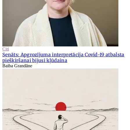
Citi
Senāts: Apgrozījuma interpretācija Covid-19 atbalsta
piešķiršanai bijusi kļūdaina
Baiba Grandāne