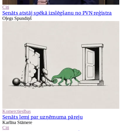
Citi
Senāts atstāj spēkā izslēgšanu no PVN reģistra
Oļegs Spundiņš
Komerctiesības
Senāts lemj par uzņēmuma pāreju
Karlīna Stāmere
Citi