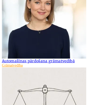
Automašīnas pārdošana grāmatvedībā
Grāmatvedība