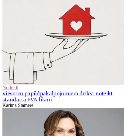
Nodokļi
Viesnīcu papildpakalpojumiem drīkst noteikt
standarta PVN likmi
Karlīna Stāmere