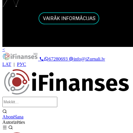
<
67280693
info@iZurnali.lv
LAT
|
РУС
Abonēšana
Autorizēties