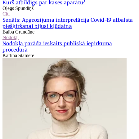
Kurš atbildīgs par kases aparātu?
Oļegs Spundiņš
Citi
Senāts: Apgrozījuma interpretācija Covid-19 atbalsta
piešķiršanai bijusi kļūdaina
Baiba Grandāne
Nodokļi
Nodokļa parāda ieskaits publiskā iepirkuma
procedūrā
Karlīna Stāmere