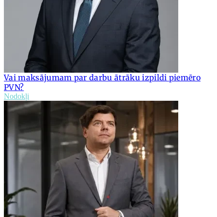
Vai maksājumam par darbu ātrāku izpildi piemēro
PVN?
Nodokļi