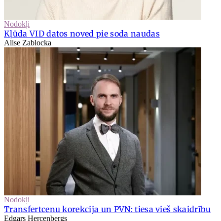
Nodokļi
Kļūda VID datos noved pie soda naudas
Alise Zablocka
Nodokļi
Transfertcenu korekcija un PVN: tiesa vieš skaidrību
Edgars Hercenbergs