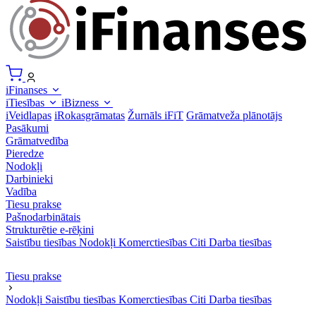
iFinanses
iTiesības
iBizness
iVeidlapas
iRokasgrāmatas
Žurnāls iFiT
Grāmatveža plānotājs
Pasākumi
Grāmatvedība
Pieredze
Nodokļi
Darbinieki
Vadība
Tiesu prakse
Pašnodarbinātais
Strukturētie e-rēķini
Saistību tiesības
Nodokļi
Komerctiesības
Citi
Darba tiesības
Tiesu prakse
Nodokļi
Saistību tiesības
Komerctiesības
Citi
Darba tiesības