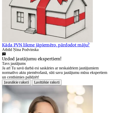
Kāda PVN likme jāpiemēro, pārdodot māju?
Atbild Ņina Podvinska
Uzdod jautājumu ekspertiem!
Tavs jautājums
Ja arī Tu savā darbā esi saskāries ar neskaidriem jautājumiem
normatīvo aktu piemērošanā, sūti savu jautājumu mūsu ekspertiem
un centīsimies palīdzēt!
Jaunākie raksti
Lasītākie raksti