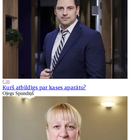
Citi
Kurš atbildīgs par kases aparātu?
Oļegs Spundiņš