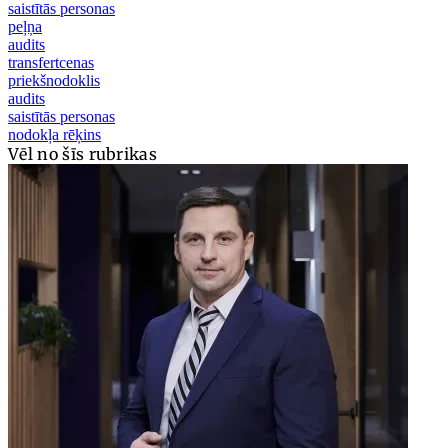
saistītās personas
peļņa
audits
transfertcenas
priekšnodoklis
audits
saistītās personas
nodokļa rēķins
Vēl no šīs rubrikas