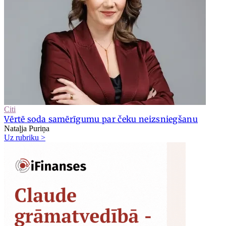
Citi
Vērtē soda samērīgumu par čeku neizsniegšanu
Nataļja Puriņa
Uz rubriku >