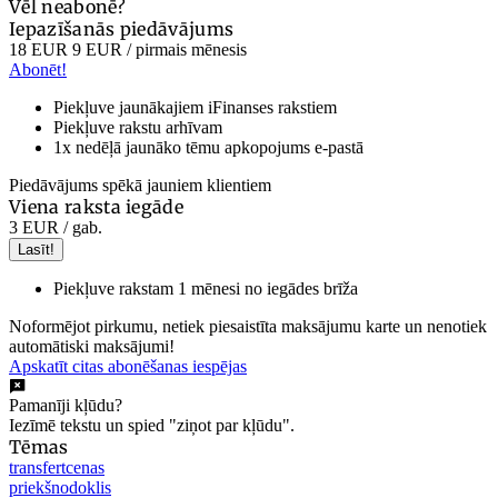
Vēl neabonē?
Iepazīšanās piedāvājums
18 EUR
9 EUR
/ pirmais mēnesis
Abonēt!
Piekļuve jaunākajiem iFinanses rakstiem
Piekļuve rakstu arhīvam
1x nedēļā jaunāko tēmu apkopojums e-pastā
Piedāvājums spēkā jauniem klientiem
Viena raksta iegāde
3 EUR
/ gab.
Lasīt!
Piekļuve rakstam 1 mēnesi no iegādes brīža
Noformējot pirkumu, netiek piesaistīta maksājumu karte un nenotiek
automātiski maksājumi!
Apskatīt citas abonēšanas iespējas
Pamanīji kļūdu?
Iezīmē tekstu un spied "ziņot par kļūdu".
Tēmas
transfertcenas
priekšnodoklis