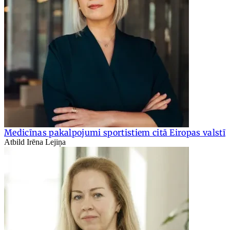
Medicīnas pakalpojumi sportistiem citā Eiropas valstī
Atbild Irēna Lejiņa