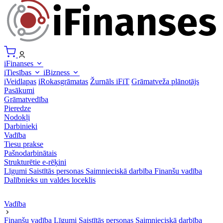
iFinanses
iTiesības
iBizness
iVeidlapas
iRokasgrāmatas
Žurnāls iFiT
Grāmatveža plānotājs
Pasākumi
Grāmatvedība
Pieredze
Nodokļi
Darbinieki
Vadība
Tiesu prakse
Pašnodarbinātais
Strukturētie e-rēķini
Līgumi
Saistītās personas
Saimnieciskā darbība
Finanšu vadība
Dalībnieks un valdes loceklis
Vadība
Finanšu vadība
Līgumi
Saistītās personas
Saimnieciskā darbība