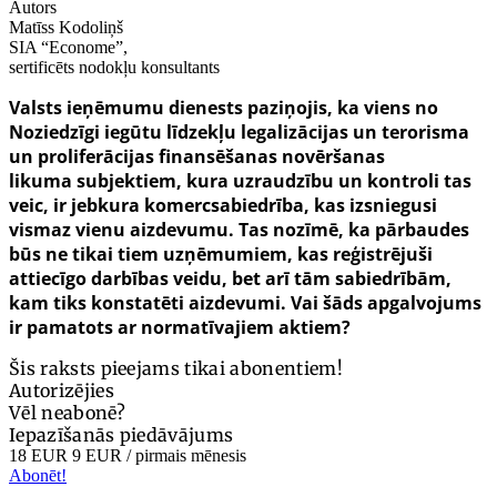
Autors
Matīss Kodoliņš
SIA “Econome”,
sertificēts nodokļu konsultants
Valsts ieņēmumu dienests paziņojis, ka viens no
Noziedzīgi iegūtu līdzekļu legalizācijas un terorisma
un proliferācijas finansēšanas novēršanas
likuma
subjektiem, kura uzraudzību un kontroli tas
veic, ir jebkura komercsabiedrība, kas izsniegusi
vismaz vienu aizdevumu. Tas nozīmē, ka pārbaudes
būs ne tikai tiem uzņēmumiem, kas reģistrējuši
attiecīgo darbības veidu, bet arī tām sabiedrībām,
kam tiks konstatēti aizdevumi. Vai šāds apgalvojums
ir pamatots ar normatīvajiem aktiem?
Šis raksts pieejams tikai abonentiem!
Autorizējies
Vēl neabonē?
Iepazīšanās piedāvājums
18 EUR
9 EUR
/ pirmais mēnesis
Abonēt!