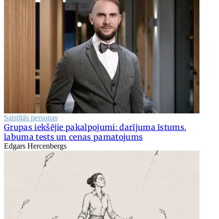
Saistītās personas
Grupas iekšējie pakalpojumi: darījuma īstums,
labuma tests un cenas pamatojums
Edgars Hercenbergs