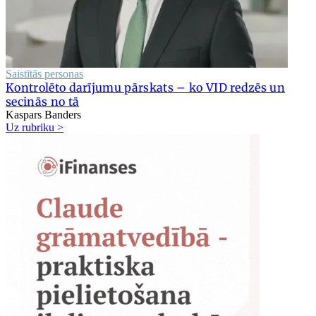
Saistītās personas
Kontrolēto darījumu pārskats – ko VID redzēs un
secinās no tā
Kaspars Banders
Uz rubriku >