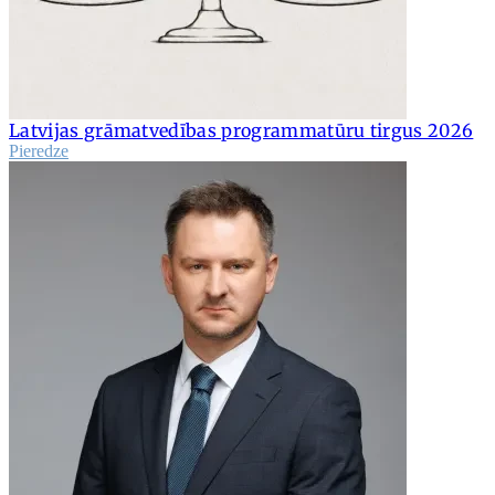
Latvijas grāmatvedības programmatūru tirgus 2026
Pieredze