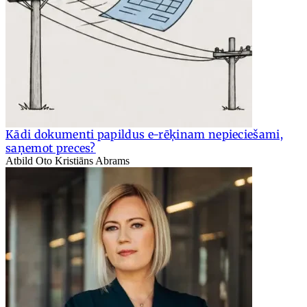
Kādi dokumenti papildus e-rēķinam nepieciešami,
saņemot preces?
Atbild Oto Kristiāns Abrams