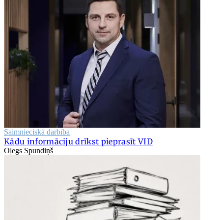
Saimnieciskā darbība
Kādu informāciju drīkst pieprasīt VID
Oļegs Spundiņš