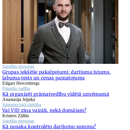
Saistītās personas
Grupas iekšējie pakalpojumi: darījuma īstums,
labuma tests un cenas pamatojums
Edgars Hercenbergs
Finanšu vadība
Kā organizēt grāmatvedību vidējā uzņēmumā
Anastasija Jeļņika
Saimnieciskā darbība
Vai VID zina vairāk, nekā domājam?
Kristers Zālītis
Saistītās personas
Kā nosaka kontrolēto darījumu summu?