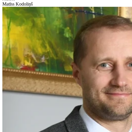
Matīss Kodoliņš