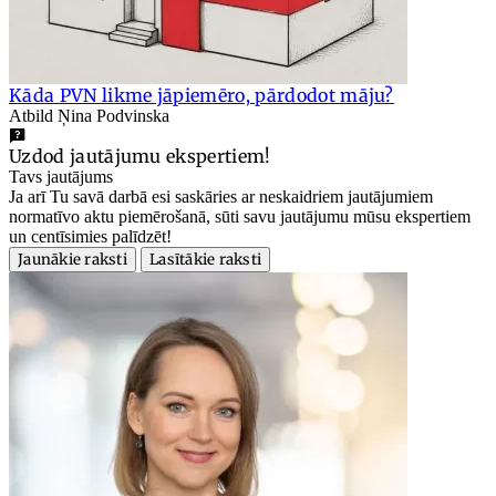
Kāda PVN likme jāpiemēro, pārdodot māju?
Atbild Ņina Podvinska
Uzdod jautājumu ekspertiem!
Tavs jautājums
Ja arī Tu savā darbā esi saskāries ar neskaidriem jautājumiem
normatīvo aktu piemērošanā, sūti savu jautājumu mūsu ekspertiem
un centīsimies palīdzēt!
Jaunākie raksti
Lasītākie raksti