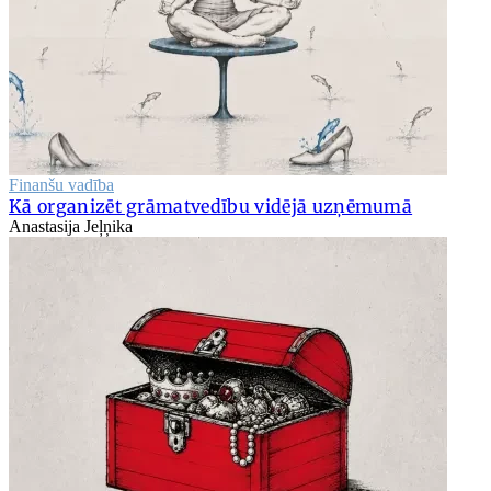
Finanšu vadība
Kā organizēt grāmatvedību vidējā uzņēmumā
Anastasija Jeļņika