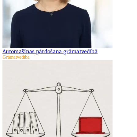
Automašīnas pārdošana grāmatvedībā
Grāmatvedība