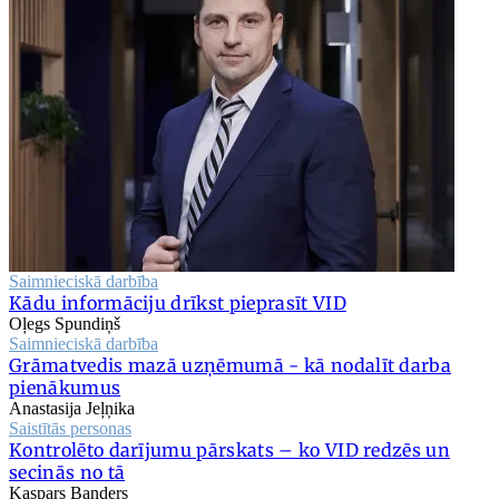
Saimnieciskā darbība
Kādu informāciju drīkst pieprasīt VID
Oļegs Spundiņš
Saimnieciskā darbība
Grāmatvedis mazā uzņēmumā - kā nodalīt darba
pienākumus
Anastasija Jeļņika
Saistītās personas
Kontrolēto darījumu pārskats – ko VID redzēs un
secinās no tā
Kaspars Banders