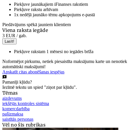
Piekļuve jaunākajiem iFinanses rakstiem
Piekļuve rakstu arhīvam
1x nedēļā jaunāko tēmu apkopojums e-pastā
Piedāvājums spēkā jauniem klientiem
Viena raksta iegāde
3 EUR
/ gab.
Lasīt!
Piekļuve rakstam 1 mēnesi no iegādes brīža
Noformējot pirkumu, netiek piesaistīta maksājumu karte un nenotiek
automātiski maksājumi!
Apskatīt citas abonēšanas iespējas
Pamanīji kļūdu?
Iezīmē tekstu un spied "ziņot par kļūdu".
Tēmas
aizdevums
iekšējās kontroles sistēma
komercdarbība
pašizmaksa
saistītās personas
Vēl no šīs rubrikas