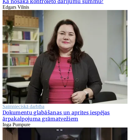
Kā nosaka kontrolēto darījumu summu?
Edgars Vilnis
Saimnieciskā darbība
Dokumentu glabāšanas un aprites iespējas
ārpakalpojuma grāmatvežiem
Inga Pumpure