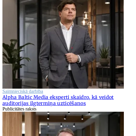
Saimnieciskā darbība
Alpha Baltic Media eksperti skaidro, kā veidot
auditorijas ilgtermiņa uzticēšanos
Publicitātes raksts