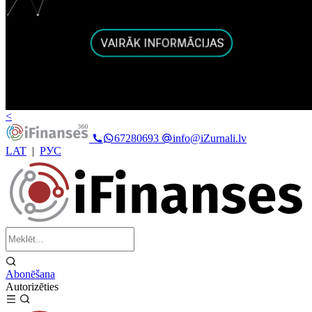
<
67280693
info@iZurnali.lv
LAT
|
РУС
Abonēšana
Autorizēties