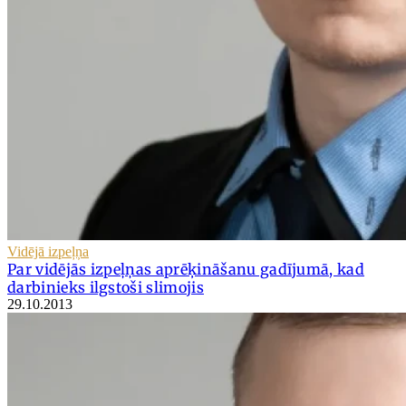
Vidējā izpeļņa
Par vidējās izpeļņas aprēķināšanu gadījumā, kad
darbinieks ilgstoši slimojis
29.10.2013