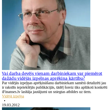
Vai darba devējs vienam darbiniekam var piemērot
dažādu vidējās izpeļņas aprēķina kārtību?
Par vidējās izpeļņas aprēķināšanu darbiniekam samērā detalizēti jau
ir rakstīts iepriekšējās publikācijās, tādēļ šoreiz tiks aplūkoti konkrēti
iFinanses.lv lasītāja jautājumi un sniegtas atbildes uz tiem.
Vidējā izpeļņa
•
19.03.2012