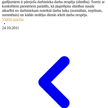
gadījumiem ir pārejoša darbinieka darba nespēja (slimība). Šoreiz ar
konkrētiem piemēriem parādīts, kā jāaprēķina slimības nauda
atkarībā no darbiniekam noteiktā darba laika (normālais, nepilnais,
summētais) un kādās nedēļas dienās iekrīt darba nespēja.
Vidējā izpeļņa
•
24.10.2011