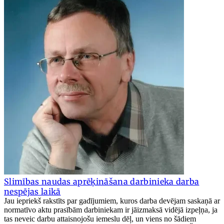
Slimības naudas aprēķināšana darbinieka darba
nespējas laikā
Jau iepriekš rakstīts par gadījumiem, kuros darba devējam saskaņā ar
normatīvo aktu prasībām darbiniekam ir jāizmaksā vidējā izpeļņa, ja
tas neveic darbu attaisnojošu iemeslu dēļ, un viens no šādiem