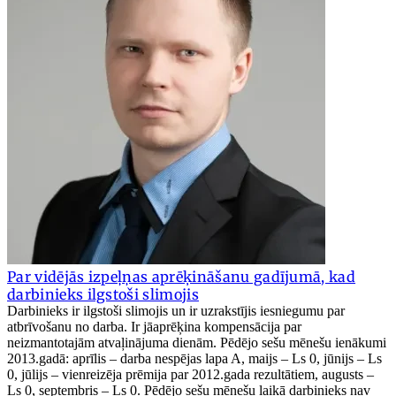
Par vidējās izpeļņas aprēķināšanu gadījumā, kad
darbinieks ilgstoši slimojis
Darbinieks ir ilgstoši slimojis un ir uzrakstījis iesniegumu par
atbrīvošanu no darba. Ir jāaprēķina kompensācija par
neizmantotajām atvaļinājuma dienām. Pēdējo sešu mēnešu ienākumi
2013.gadā: aprīlis – darba nespējas lapa A, maijs – Ls 0, jūnijs – Ls
0, jūlijs – vienreizēja prēmija par 2012.gada rezultātiem, augusts –
Ls 0, septembris – Ls 0. Pēdējo sešu mēnešu laikā darbinieks nav