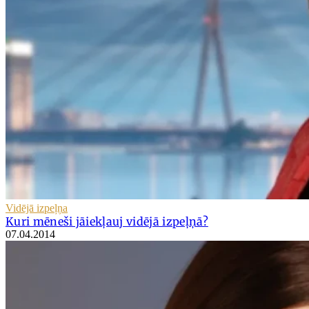
Vidējā izpeļņa
Kuri mēneši jāiekļauj vidējā izpeļņā?
07.04.2014