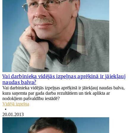
Vai darbinieka vidējās izpeļņas aprēķinā ir jāiekļauj
naudas balva?
Vai darbinieka vidējās izpeļņas aprēķinā ir jāiekļauj naudas balva,
kura saņemta par gada darba rezultātiem un tiek aplikta ar
nodokļiem pašvaldību iestādē?
Vidējā izpeļņa
•
20.01.2013