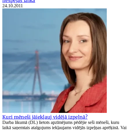
nespējas laikā
24.10.2011
Kuri mēneši jāiekļauj vidējā izpeļņā?
Darba likumā (DL) lietots apzīmējums pēdējie seši mēneši, kuru
laikā saņemtais atalgojums iekļaujams vidējās izpeļņas aprēķinā. Vai