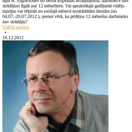
lapa B. Atgriežoties no bērna kopšanas atvaļinājuma, darbiniece nav
strādājusi ilgāk par 12 mēnešiem. Vai aprakstītajā gadījumā vidējo
izpeļņu var rēķināt no esošajā mēnesī nostrādātām dienām (no
04.07.-20.07.2012.), ņemot vērā, ka pēdējos 12 mēnešus darbinieks
nav strādājis?
Vidējā izpeļņa
•
10.12.2012