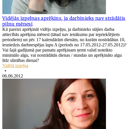
Vidējās izpeļņas aprēķins, ja darbinieks nav strādājis
pilnu mēnesi
Kā pareizi aprēķināt vidējo izpeļņu, ja darbinieks stājies darba
attiecībās aprēķina mēnesī (tātad nav ienākumu par iepriekšējiem
periodiem) un pēc 17 kalendārām dienām, no kurām nostrādātas 10,
iesniedzis darbnespējas lapu A (periods no 17.05.2012-27.05.2012)?
Vai šajā gadījumā par pamatu aprēķinam ņemt valstī noteikto
minimālo algu, vai nostrādātās dienas / stundas un aprēķināto algu
līdz slimības dienai?
Vidējā izpeļņa
•
06.06.2012