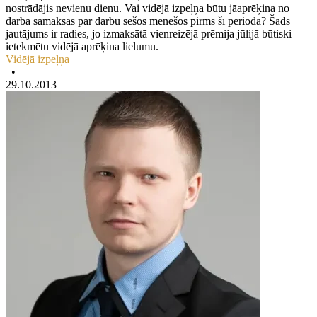
nostrādājis nevienu dienu. Vai vidējā izpeļņa būtu jāaprēķina no
darba samaksas par darbu sešos mēnešos pirms šī perioda? Šāds
jautājums ir radies, jo izmaksātā vienreizējā prēmija jūlijā būtiski
ietekmētu vidējā aprēķina lielumu.
Vidējā izpeļņa
•
29.10.2013