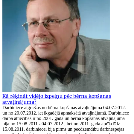
Kā rēķināt vidējo izpeļņu pēc bērna kopšanas
atvaļinājuma?
Darbiniece atgriežas no bērna kopšanas atvaļinājuma 04.07.2012.
un no 20.07.2012. iet ikgadējā apmaksātā atvaļinājumā. Darbiniece
darba attiecībās ir no 2001. gada un bērna kopšanas atvaļinājumā
bija no 15.08.2011.- 04.07.2012., bet no 2011. gada aprīļa līdz
15.08.2011. darbiniecei bija pirms un pēcdzemdību darbnespējas