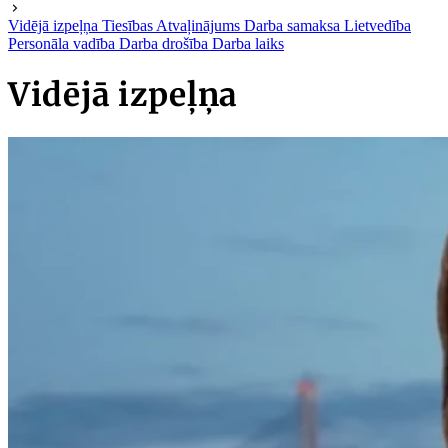
Vidējā izpeļņa
Tiesības
Atvaļinājums
Darba samaksa
Lietvedība
Personāla vadība
Darba drošība
Darba laiks
Vidējā izpeļņa