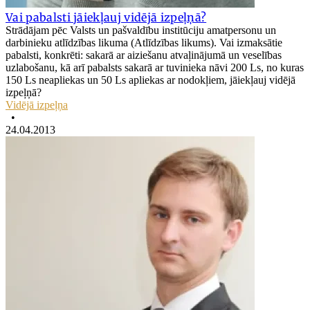
Vai pabalsti jāiekļauj vidējā izpeļņā?
Strādājam pēc Valsts un pašvaldību institūciju amatpersonu un
darbinieku atlīdzības likuma (Atlīdzības likums). Vai izmaksātie
pabalsti, konkrēti: sakarā ar aiziešanu atvaļinājumā un veselības
uzlabošanu, kā arī pabalsts sakarā ar tuvinieka nāvi 200 Ls, no kuras
150 Ls neapliekas un 50 Ls apliekas ar nodokļiem, jāiekļauj vidējā
izpeļņā?
Vidējā izpeļņa
•
24.04.2013