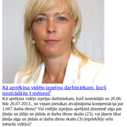
Kā aprēķina vidējo izpeļņu darbiniekam, kurš
nostrādājis 1 mēnesi?
Kā aprēķina vidējo izpeļņu darbiniekam, kurš nostrādājis no 26.06.
līdz 26.07.2013., un viņam pienākas atvaļinājuma kompensācija par
1,667 darba dienu? Vai vidējās izpeļņas aprēķinā jāsummē alga par
jūniju un jūliju un jādala ar darba dienu skaitu (23), vai jāņem tikai
jūnija alga un jādala ar darba dienu skaitu (3) (iepriekšējo sešu
mēnešu vidējo)?