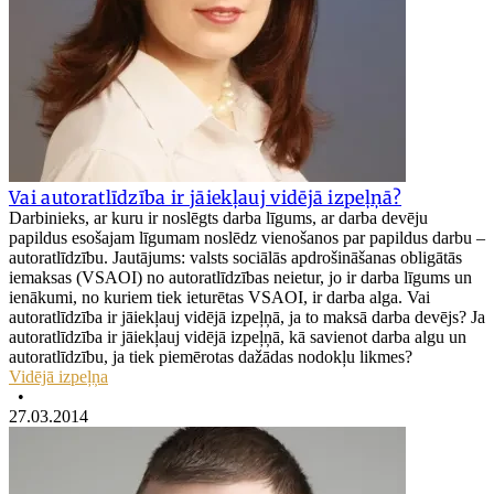
Vai autoratlīdzība ir jāiekļauj vidējā izpeļņā?
Darbinieks, ar kuru ir noslēgts darba līgums, ar darba devēju
papildus esošajam līgumam noslēdz vienošanos par papildus darbu –
autoratlīdzību. Jautājums: valsts sociālās apdrošināšanas obligātās
iemaksas (VSAOI) no autoratlīdzības neietur, jo ir darba līgums un
ienākumi, no kuriem tiek ieturētas VSAOI, ir darba alga. Vai
autoratlīdzība ir jāiekļauj vidējā izpeļņā, ja to maksā darba devējs? Ja
autoratlīdzība ir jāiekļauj vidējā izpeļņā, kā savienot darba algu un
autoratlīdzību, ja tiek piemērotas dažādas nodokļu likmes?
Vidējā izpeļņa
•
27.03.2014