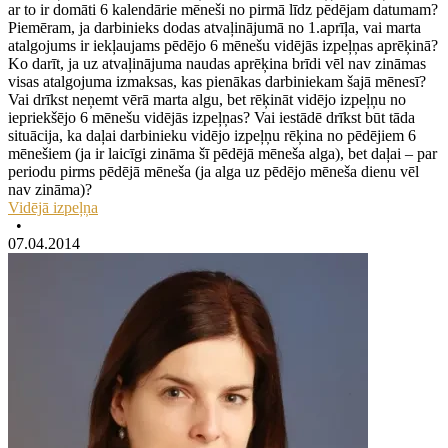
ar to ir domāti 6 kalendārie mēneši no pirmā līdz pēdējam datumam?
Piemēram, ja darbinieks dodas atvaļinājumā no 1.aprīļa, vai marta
atalgojums ir iekļaujams pēdējo 6 mēnešu vidējās izpeļņas aprēķinā?
Ko darīt, ja uz atvaļinājuma naudas aprēķina brīdi vēl nav zināmas
visas atalgojuma izmaksas, kas pienākas darbiniekam šajā mēnesī?
Vai drīkst neņemt vērā marta algu, bet rēķināt vidējo izpeļņu no
iepriekšējo 6 mēnešu vidējās izpeļņas? Vai iestādē drīkst būt tāda
situācija, ka daļai darbinieku vidējo izpeļņu rēķina no pēdējiem 6
mēnešiem (ja ir laicīgi zināma šī pēdējā mēneša alga), bet daļai – par
periodu pirms pēdējā mēneša (ja alga uz pēdējo mēneša dienu vēl
nav zināma)?
Vidējā izpeļņa
•
07.04.2014