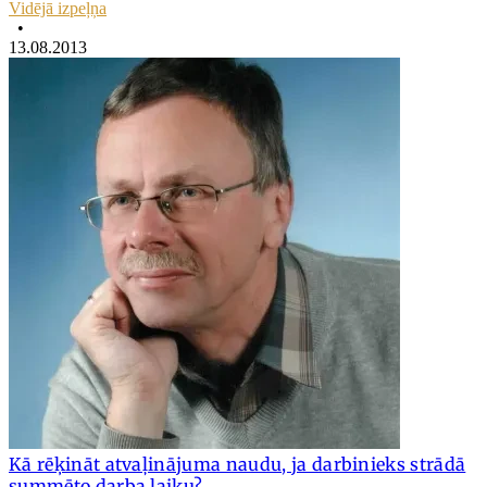
Vidējā izpeļņa
•
13.08.2013
Kā rēķināt atvaļinājuma naudu, ja darbinieks strādā
summēto darba laiku?