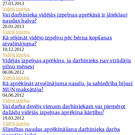
27.03.2013
Vidējā izpeļņa
Vai darbinieka vidējās izpeļņas aprēķinā ir jāiekļauj
naudas balva?
20.01.2013
Vidējā izpeļņa
Kā rēķināt vidējo izpeļņu pēc bērna kopšanas
atvaļinājuma?
10.12.2012
Vidējā izpeļņa
Vidējās izpeļņas aprēķins, ja darbinieks nav strādājis
pilnu mēnesi
06.06.2012
Vidējā izpeļņa
Kā aprēķināt atvaļinājuma naudu, ja sabiedrība bijusi
MUN maksātāja?
04.06.2012
Vidējā izpeļņa
Vai darba devējs vienam darbiniekam var piemērot
dažādu vidējās izpeļņas aprēķina kārtību?
19.03.2012
Vidējā izpeļņa
Slimības naudas aprēķināšana darbinieka darba