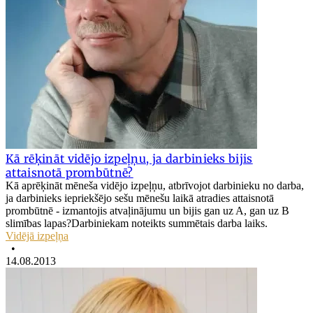
Kā rēķināt vidējo izpeļņu, ja darbinieks bijis
attaisnotā prombūtnē?
Kā aprēķināt mēneša vidējo izpeļņu, atbrīvojot darbinieku no darba,
ja darbinieks iepriekšējo sešu mēnešu laikā atradies attaisnotā
prombūtnē - izmantojis atvaļinājumu un bijis gan uz A, gan uz B
slimības lapas?Darbiniekam noteikts summētais darba laiks.
Vidējā izpeļņa
•
14.08.2013