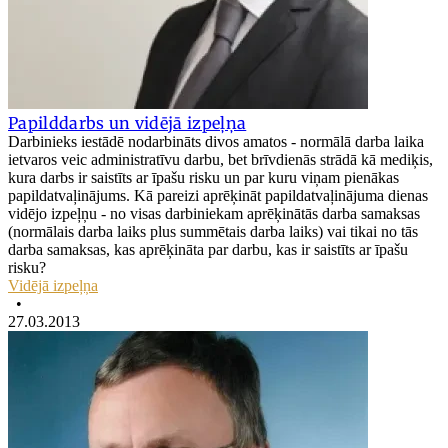
Papilddarbs un vidējā izpeļņa
Darbinieks iestādē nodarbināts divos amatos - normālā darba laika
ietvaros veic administratīvu darbu, bet brīvdienās strādā kā mediķis,
kura darbs ir saistīts ar īpašu risku un par kuru viņam pienākas
papildatvaļinājums. Kā pareizi aprēķināt papildatvaļinājuma dienas
vidējo izpeļņu - no visas darbiniekam aprēķinātās darba samaksas
(normālais darba laiks plus summētais darba laiks) vai tikai no tās
darba samaksas, kas aprēķināta par darbu, kas ir saistīts ar īpašu
risku?
Vidējā izpeļņa
•
27.03.2013