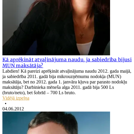
Kā aprēķināt atvaļinājuma naudu, ja sabiedrība bijusi
MUN maksātāja?
Labdien! Kā pareizi aprēķināt atvaļinājuma naudu 2012. gada maijā,
ja sabiedrība 2011. gadā bija mikrouzņēmumu nodokļa (MUN)
maksātāja, bet no 2012. gada 1. janvāra kļuva par parasto nodokļu
maksātāju? Darbinieka mēneša alga 2011. gadā bija 500 Ls
(bruto/neto), bet šobrīd – 700 Ls bruto.
Vidējā izpeļņa
•
04.06.2012