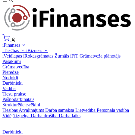
iFinanses
iTiesības
iBizness
iVeidlapas
iRokasgrāmatas
Žurnāls iFiT
Grāmatveža plānotājs
Pasākumi
Grāmatvedība
Pieredze
Nodokļi
Darbinieki
Vadība
Tiesu prakse
Pašnodarbinātais
Strukturētie e-rēķini
Tiesības
Atvaļinājums
Darba samaksa
Lietvedība
Personāla vadība
Vidējā izpeļņa
Darba drošība
Darba laiks
Darbinieki