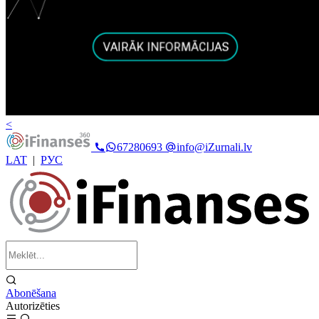
<
67280693
info@iZurnali.lv
LAT
|
РУС
Abonēšana
Autorizēties