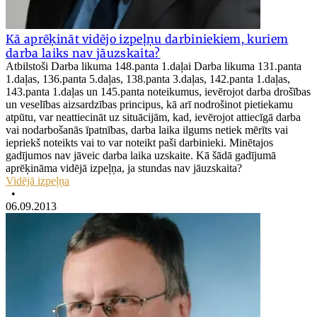
Kā aprēķināt vidējo izpeļņu darbiniekiem, kuriem
darba laiks nav jāuzskaita?
Atbilstoši Darba likuma 148.panta 1.daļai Darba likuma 131.panta
1.daļas, 136.panta 5.daļas, 138.panta 3.daļas, 142.panta 1.daļas,
143.panta 1.daļas un 145.panta noteikumus, ievērojot darba drošības
un veselības aizsardzības principus, kā arī nodrošinot pietiekamu
atpūtu, var neattiecināt uz situācijām, kad, ievērojot attiecīgā darba
vai nodarbošanās īpatnības, darba laika ilgums netiek mērīts vai
iepriekš noteikts vai to var noteikt paši darbinieki. Minētajos
gadījumos nav jāveic darba laika uzskaite. Kā šādā gadījumā
aprēķināma vidējā izpeļņa, ja stundas nav jāuzskaita?
Vidējā izpeļņa
•
06.09.2013