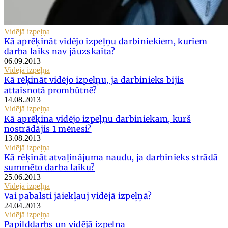
Vidējā izpeļņa
Kā aprēķināt vidējo izpeļņu darbiniekiem, kuriem
darba laiks nav jāuzskaita?
06.09.2013
Vidējā izpeļņa
Kā rēķināt vidējo izpeļņu, ja darbinieks bijis
attaisnotā prombūtnē?
14.08.2013
Vidējā izpeļņa
Kā aprēķina vidējo izpeļņu darbiniekam, kurš
nostrādājis 1 mēnesi?
13.08.2013
Vidējā izpeļņa
Kā rēķināt atvaļinājuma naudu, ja darbinieks strādā
summēto darba laiku?
25.06.2013
Vidējā izpeļņa
Vai pabalsti jāiekļauj vidējā izpeļņā?
24.04.2013
Vidējā izpeļņa
Papilddarbs un vidējā izpeļņa