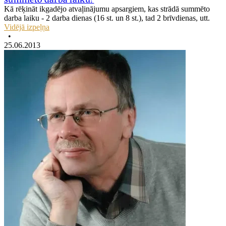
Kā rēķināt ikgadējo atvaļinājumu apsargiem, kas strādā summēto
darba laiku - 2 darba dienas (16 st. un 8 st.), tad 2 brīvdienas, utt.
Vidējā izpeļņa
•
25.06.2013