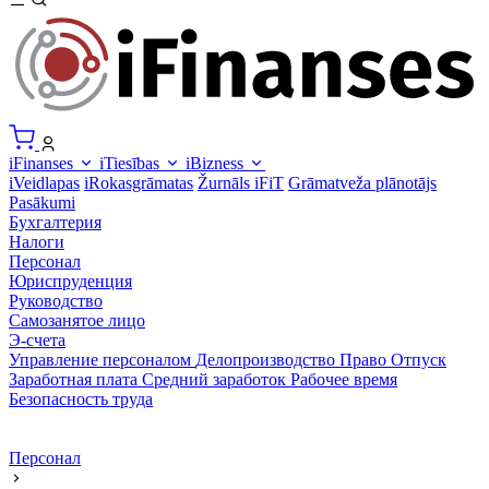
iFinanses
iTiesības
iBizness
iVeidlapas
iRokasgrāmatas
Žurnāls iFiT
Grāmatveža plānotājs
Pasākumi
Бухгалтерия
Налоги
Персонал
Юриспруденция
Руководство
Самозанятое лицо
Э-счета
Управление персоналом
Делопроизводство
Право
Отпуск
Заработная плата
Средний заработок
Рабочее время
Безопасность труда
Персонал