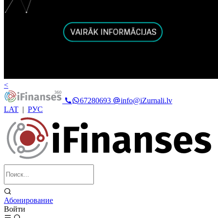
<
67280693
info@iZurnali.lv
LAT
|
РУС
Абонирование
Войти