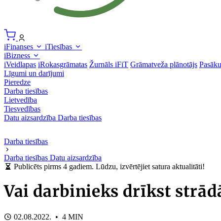
iFinanses
iTiesības
iBizness
iVeidlapas
iRokasgrāmatas
Žurnāls iFiT
Grāmatveža plānotājs
Pasāk
Līgumi un darījumi
Pieredze
Darba tiesības
Lietvedība
Tiesvedības
Datu aizsardzība
Darba tiesības
Darba tiesības
Darba tiesības
Datu aizsardzība
Publicēts pirms 4 gadiem. Lūdzu, izvērtējiet satura aktualitāti!
Vai darbinieks drīkst strād
02.08.2022. • 4 MIN