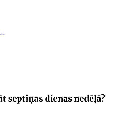
umi
āt septiņas dienas nedēļā?