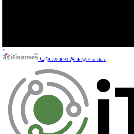
<
67280693
info@iZurnali.lv