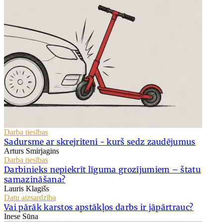
Darba tiesības
Sadursme ar skrejriteni - kurš sedz zaudējumus
Arturs Smirjagins
Darba tiesības
Darbinieks nepiekrīt līguma grozījumiem – štatu
samazināšana?
Lauris Klagišs
Datu aizsardzība
Vai pārāk karstos apstākļos darbs ir jāpārtrauc?
Inese Sūna