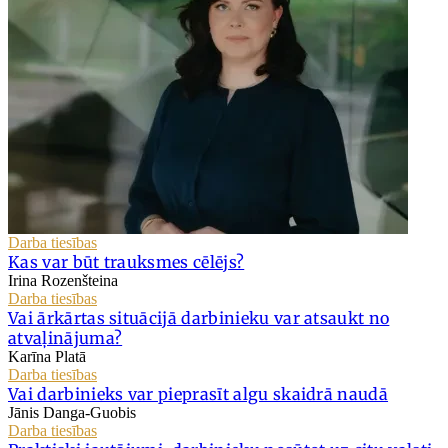
Darba tiesības
Kas var būt trauksmes cēlējs?
Irina Rozenšteina
Darba tiesības
Vai ārkārtas situācijā darbinieku var atsaukt no
atvaļinājuma?
Karīna Platā
Darba tiesības
Vai darbinieks var pieprasīt algu skaidrā naudā
Jānis Danga-Guobis
Darba tiesības