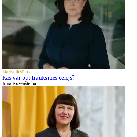
Darba tiesības
Kas var būt trauksmes cēlējs?
Irina Rozenšteina