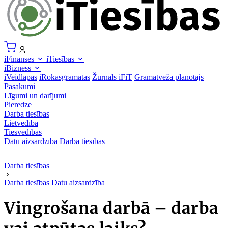
iFinanses
iTiesības
iBizness
iVeidlapas
iRokasgrāmatas
Žurnāls iFiT
Grāmatveža plānotājs
Pasākumi
Līgumi un darījumi
Pieredze
Darba tiesības
Lietvedība
Tiesvedības
Datu aizsardzība
Darba tiesības
Darba tiesības
Darba tiesības
Datu aizsardzība
Vingrošana darbā – darba