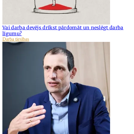
Vai darba devējs drīkst pārdomāt un neslēgt darba
līgumu?
Darba tiesības