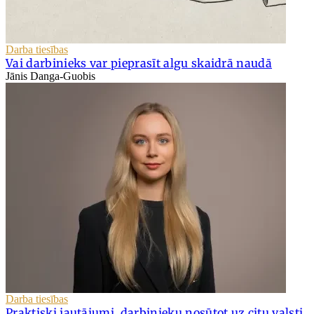
Darba tiesības
Vai darbinieks var pieprasīt algu skaidrā naudā
Jānis Danga-Guobis
Darba tiesības
Praktiski jautājumi, darbinieku nosūtot uz citu valsti