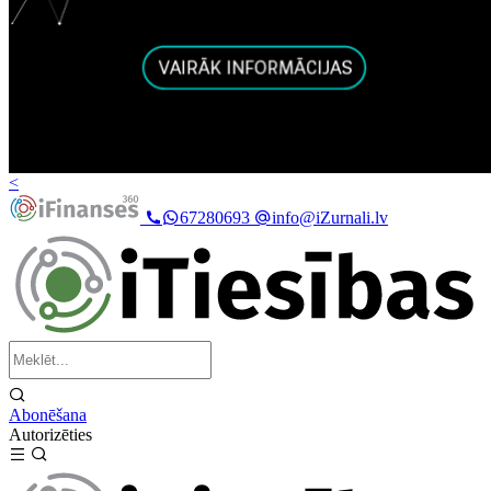
<
67280693
info@iZurnali.lv
Abonēšana
Autorizēties