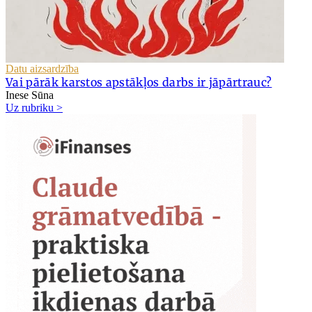
Datu aizsardzība
Vai pārāk karstos apstākļos darbs ir jāpārtrauc?
Inese Sūna
Uz rubriku >