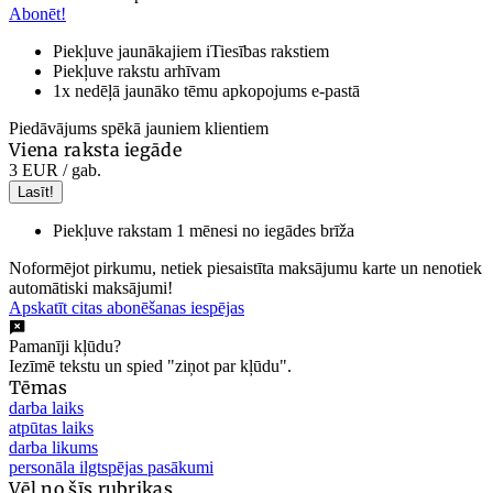
Abonēt!
Piekļuve jaunākajiem iTiesības rakstiem
Piekļuve rakstu arhīvam
1x nedēļā jaunāko tēmu apkopojums e-pastā
Piedāvājums spēkā jauniem klientiem
Viena raksta iegāde
3 EUR
/ gab.
Lasīt!
Piekļuve rakstam 1 mēnesi no iegādes brīža
Noformējot pirkumu, netiek piesaistīta maksājumu karte un nenotiek
automātiski maksājumi!
Apskatīt citas abonēšanas iespējas
Pamanīji kļūdu?
Iezīmē tekstu un spied "ziņot par kļūdu".
Tēmas
darba laiks
atpūtas laiks
darba likums
personāla ilgtspējas pasākumi
Vēl no šīs rubrikas