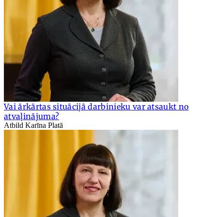
Vai ārkārtas situācijā darbinieku var atsaukt no
atvaļinājuma?
Atbild Karīna Platā