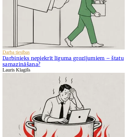
Darba tiesības
Darbinieks nepiekrīt līguma grozījumiem – štatu
samazināšana?
Lauris Klagišs