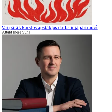
Vai pārāk karstos apstākļos darbs ir jāpārtrauc?
Atbild Inese Sūna