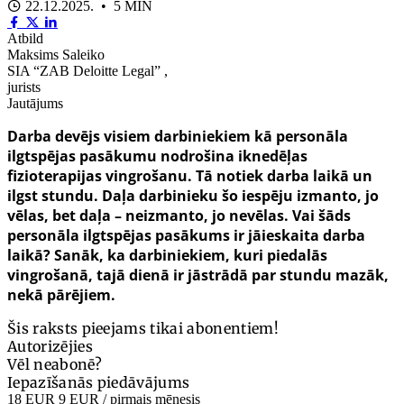
22.12.2025. • 5 MIN
Atbild
Maksims Saleiko
SIA “ZAB Deloitte Legal” ,
jurists
Jautājums
Darba devējs visiem darbiniekiem kā personāla
ilgtspējas pasākumu nodrošina iknedēļas
fizioterapijas vingrošanu. Tā notiek darba laikā un
ilgst stundu. Daļa darbinieku šo iespēju izmanto, jo
vēlas, bet daļa – neizmanto, jo nevēlas. Vai šāds
personāla ilgtspējas pasākums ir jāieskaita darba
laikā? Sanāk, ka darbiniekiem, kuri piedalās
vingrošanā, tajā dienā ir jāstrādā par stundu mazāk,
nekā pārējiem.
Šis raksts pieejams tikai abonentiem!
Autorizējies
Vēl neabonē?
Iepazīšanās piedāvājums
18 EUR
9 EUR
/ pirmais mēnesis