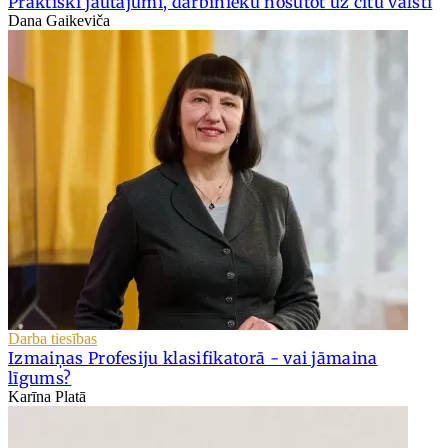
Praktiski jautājumi, darbinieku nosūtot uz citu valsti
Dana Gaikeviča
Darba tiesības
Izmaiņas Profesiju klasifikatorā - vai jāmaina
līgums?
Karīna Platā