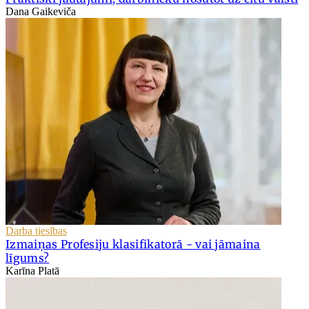
Dana Gaikeviča
Darba tiesības
Izmaiņas Profesiju klasifikatorā - vai jāmaina
līgums?
Karīna Platā