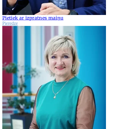
Pietiek ar izpratnes maiņu
Pieredze