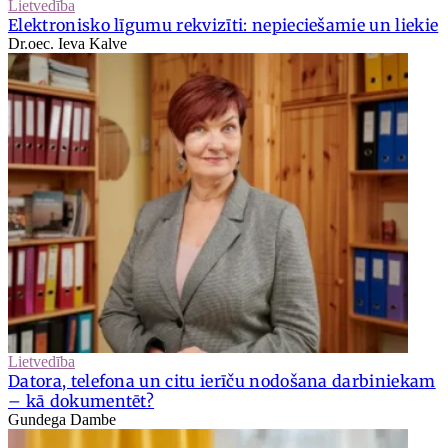
Lietvedība
Elektronisko līgumu rekvizīti: nepieciešamie un liekie
Dr.oec. Ieva Kalve
Lietvedība
Datora, telefona un citu ierīču nodošana darbiniekam
– kā dokumentēt?
Gundega Dambe