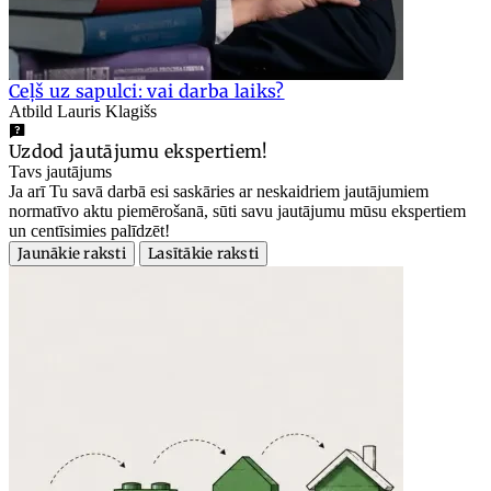
Ceļš uz sapulci: vai darba laiks?
Atbild Lauris Klagišs
Uzdod jautājumu ekspertiem!
Tavs jautājums
Ja arī Tu savā darbā esi saskāries ar neskaidriem jautājumiem
normatīvo aktu piemērošanā, sūti savu jautājumu mūsu ekspertiem
un centīsimies palīdzēt!
Jaunākie raksti
Lasītākie raksti