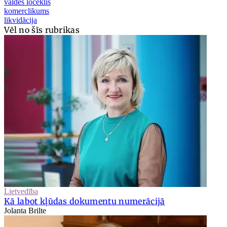
valdes loceklis
komerclikums
likvidācija
Vēl no šīs rubrikas
Lietvedība
Kā labot kļūdas dokumentu numerācijā
Jolanta Brilte