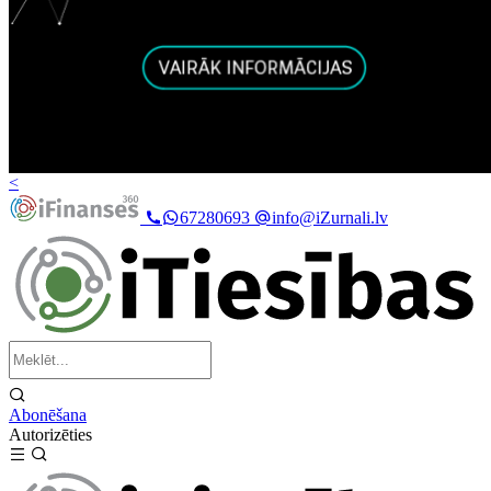
<
67280693
info@iZurnali.lv
Abonēšana
Autorizēties