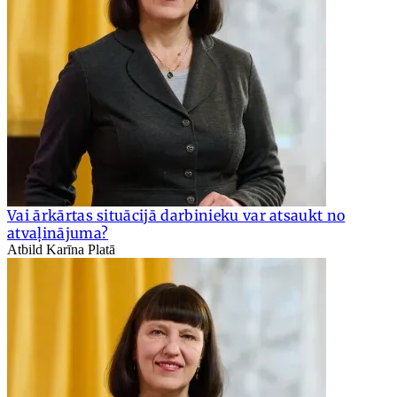
Vai ārkārtas situācijā darbinieku var atsaukt no
atvaļinājuma?
Atbild Karīna Platā