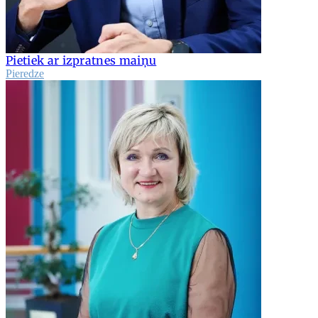
Pietiek ar izpratnes maiņu
Pieredze