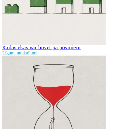
Kādas ēkas var būvēt pa posmiem
Līgumi un darījumi