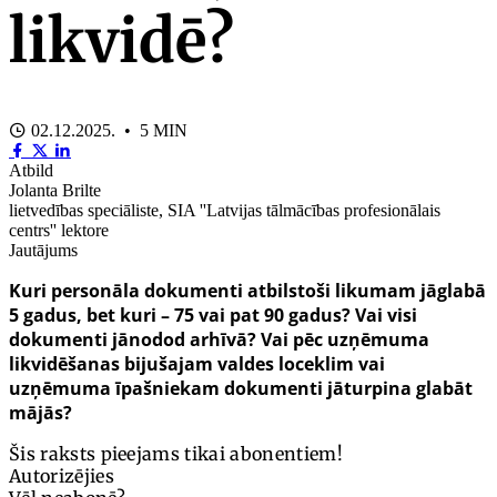
likvidē?
02.12.2025. • 5 MIN
Atbild
Jolanta Brilte
lietvedības speciāliste, SIA ''Latvijas tālmācības profesionālais
centrs'' lektore
Jautājums
Kuri personāla dokumenti atbilstoši likumam jāglabā
5 gadus, bet kuri – 75 vai pat 90 gadus? Vai visi
dokumenti jānodod arhīvā? Vai pēc uzņēmuma
likvidēšanas bijušajam valdes loceklim vai
uzņēmuma īpašniekam dokumenti jāturpina glabāt
mājās?
Šis raksts pieejams tikai abonentiem!
Autorizējies