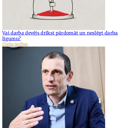
Vai darba devējs drīkst pārdomāt un neslēgt darba
līgumu?
Darba tiesības