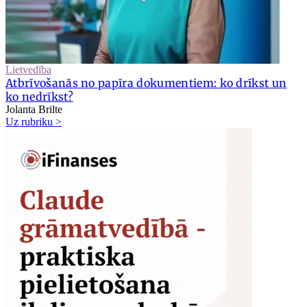
Lietvedība
Atbrīvošanās no papīra dokumentiem: ko drīkst un
ko nedrīkst?
Jolanta Brilte
Uz rubriku >