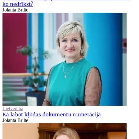
ko nedrīkst?
Jolanta Brilte
Lietvedība
Kā labot kļūdas dokumentu numerācijā
Jolanta Brilte