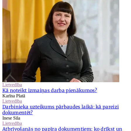
Lietvedība
Kā noteikt izmaiņas darba pienākumos?
Karīna Platā
Lietvedība
Darbinieka uzteikums pārbaudes laikā: kā pareizi
dokumentēt?
Inese Sila
Lietvedība
Atbrīvošanās no papīra dokumentiem: ko drīkst un