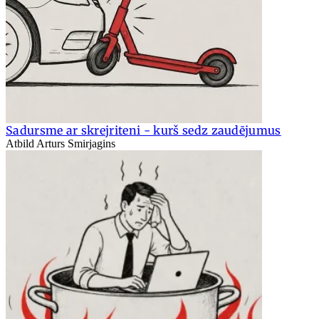
Sadursme ar skrejriteni - kurš sedz zaudējumus
Atbild Arturs Smirjagins