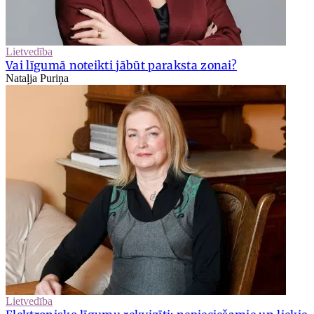
Lietvedība
Vai līgumā noteikti jābūt paraksta zonai?
Nataļja Puriņa
Lietvedība