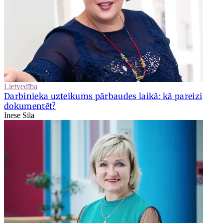
Lietvedība
Darbinieka uzteikums pārbaudes laikā: kā pareizi
dokumentēt?
Inese Sila