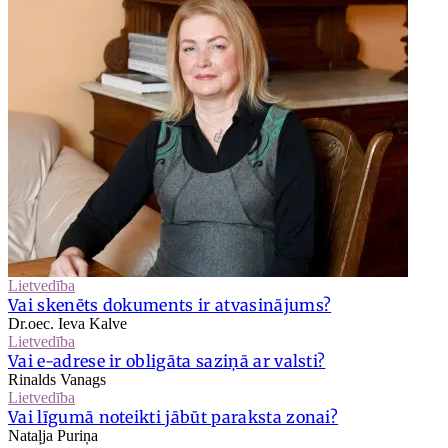
Lietvedība
Vai skenēts dokuments ir atvasinājums?
Dr.oec. Ieva Kalve
Lietvedība
Vai e-adrese ir obligāta saziņā ar valsti?
Rinalds Vanags
Lietvedība
Vai līgumā noteikti jābūt paraksta zonai?
Nataļja Puriņa