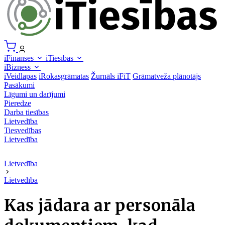
iFinanses
iTiesības
iBizness
iVeidlapas
iRokasgrāmatas
Žurnāls iFiT
Grāmatveža plānotājs
Pasākumi
Līgumi un darījumi
Pieredze
Darba tiesības
Lietvedība
Tiesvedības
Lietvedība
Lietvedība
Lietvedība
Kas jādara ar personāla