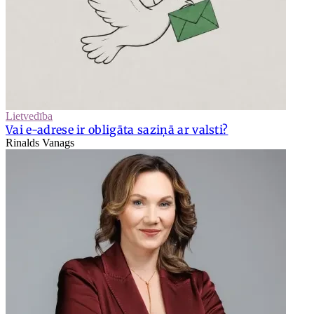
Lietvedība
Vai e-adrese ir obligāta saziņā ar valsti?
Rinalds Vanags