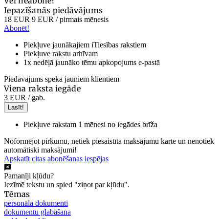
Vēl neabonē?
Iepazīšanās piedāvājums
18 EUR
9 EUR
/ pirmais mēnesis
Abonēt!
Piekļuve jaunākajiem iTiesības rakstiem
Piekļuve rakstu arhīvam
1x nedēļā jaunāko tēmu apkopojums e-pastā
Piedāvājums spēkā jauniem klientiem
Viena raksta iegāde
3 EUR
/ gab.
Lasīt!
Piekļuve rakstam 1 mēnesi no iegādes brīža
Noformējot pirkumu, netiek piesaistīta maksājumu karte un nenotiek
automātiski maksājumi!
Apskatīt citas abonēšanas iespējas
Pamanīji kļūdu?
Iezīmē tekstu un spied "ziņot par kļūdu".
Tēmas
personāla dokumenti
dokumentu glabāšana