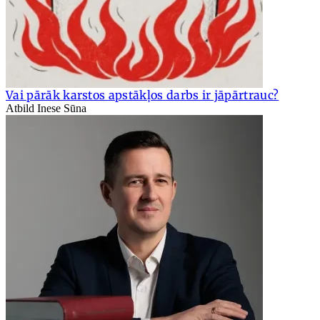
Vai pārāk karstos apstākļos darbs ir jāpārtrauc?
Atbild Inese Sūna