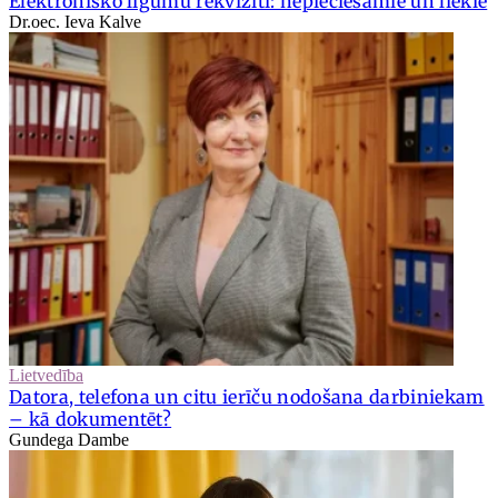
Elektronisko līgumu rekvizīti: nepieciešamie un liekie
Dr.oec. Ieva Kalve
Lietvedība
Datora, telefona un citu ierīču nodošana darbiniekam
– kā dokumentēt?
Gundega Dambe