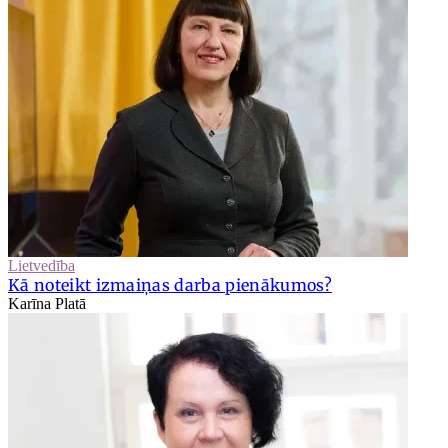
Lietvedība
Kā noteikt izmaiņas darba pienākumos?
Karīna Platā