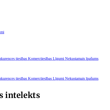
umi
kurences tiesības
Komerctiesības
Līgumi
Nekustamais īpašums
kurences tiesības
Komerctiesības
Līgumi
Nekustamais īpašums
s intelekts