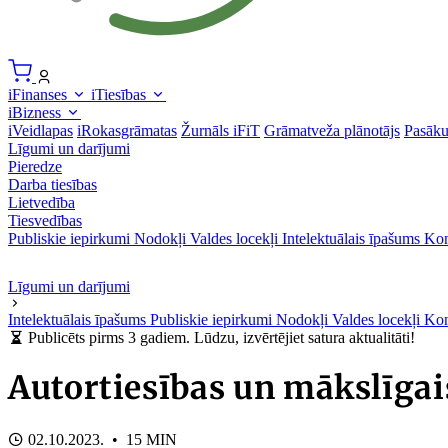
iFinanses
iTiesības
iBizness
iVeidlapas
iRokasgrāmatas
Žurnāls iFiT
Grāmatveža plānotājs
Pasāk
Līgumi un darījumi
Pieredze
Darba tiesības
Lietvedība
Tiesvedības
Publiskie iepirkumi
Nodokļi
Valdes locekļi
Intelektuālais īpašums
Kon
Līgumi un darījumi
Intelektuālais īpašums
Publiskie iepirkumi
Nodokļi
Valdes locekļi
Kon
Publicēts pirms 3 gadiem. Lūdzu, izvērtējiet satura aktualitāti!
Autortiesības un mākslīgai
02.10.2023. • 15 MIN