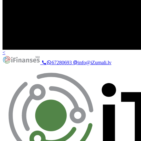
<
67280693
info@iZurnali.lv