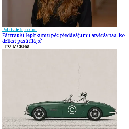
Publiskie iepirkumi
Pārtraukt iepirkumu pēc piedāvājumu atvēršanas: ko
drīkst pasūtītājs?
Elīza Madsena