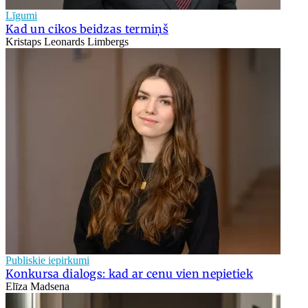
Līgumi
Kad un cikos beidzas termiņš
Kristaps Leonards Limbergs
Publiskie iepirkumi
Konkursa dialogs: kad ar cenu vien nepietiek
Elīza Madsena