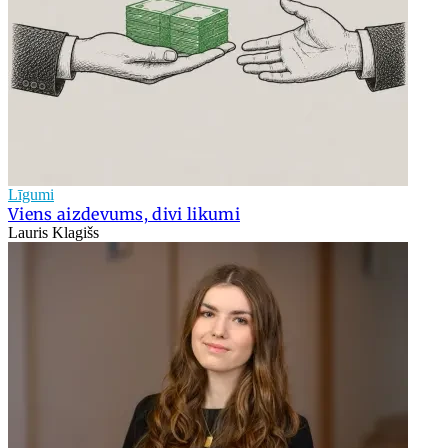
Līgumi
Viens aizdevums, divi likumi
Lauris Klagišs