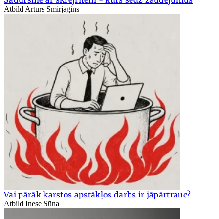
Atbild Arturs Smirjagins
Vai pārāk karstos apstākļos darbs ir jāpārtrauc?
Atbild Inese Sūna