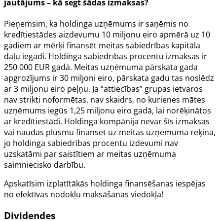
jautājums – kā segt šādas izmaksas?
Pieņemsim, ka holdinga uzņēmums ir saņēmis no
kredītiestādes aizdevumu 10 miljonu eiro apmērā uz 10
gadiem ar mērķi finansēt meitas sabiedrības kapitāla
daļu iegādi. Holdinga sabiedrības procentu izmaksas ir
250 000 EUR gadā. Meitas uzņēmuma pārskata gada
apgrozījums ir 30 miljoni eiro, pārskata gadu tas noslēdz
ar 3 miljonu eiro peļņu. Ja “attiecības” grupas ietvaros
nav strikti noformētas, nav skaidrs, no kurienes mātes
uzņēmums iegūs 1,25 miljonu eiro gadā, lai norēķinātos
ar kredītiestādi. Holdinga kompānija nevar šīs izmaksas
vai naudas plūsmu finansēt uz meitas uzņēmuma rēķina,
jo holdinga sabiedrības procentu izdevumi nav
uzskatāmi par saistītiem ar meitas uzņēmuma
saimniecisko darbību.
Apskatīsim izplatītākās holdinga finansēšanas iespējas
no efektīvas nodokļu maksāšanas viedokļa!
Dividendes