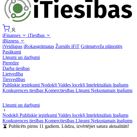
iFinanses
iTiesības
iBizness
iVeidlapas
iRokasgrāmatas
Žurnāls iFiT
Grāmatveža plānotājs
Pasākumi
Līgumi un darījumi
Pieredze
Darba tiesības
Lietvedība
Tiesvedības
Publiskie iepirkumi
Nodokļi
Valdes locekļi
Intelektuālais īpašums
Konkurences tiesības
Komerctiesības
Līgumi
Nekustamais īpašums
Līgumi un darījumi
Nodokļi
Publiskie iepirkumi
Valdes locekļi
Intelektuālais īpašums
Konkurences tiesības
Komerctiesības
Līgumi
Nekustamais īpašums
Publicēts pirms 11 gadiem. Lūdzu, izvērtējiet satura aktualitāti!