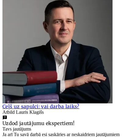
Ceļš uz sapulci: vai darba laiks?
Atbild Lauris Klagišs
Uzdod jautājumu ekspertiem!
Tavs jautājums
Ja arī Tu savā darbā esi saskāries ar neskaidriem jautājumiem