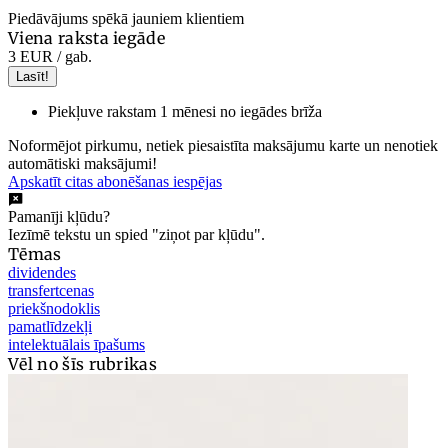
Piedāvājums spēkā jauniem klientiem
Viena raksta iegāde
3 EUR
/ gab.
Lasīt!
Piekļuve rakstam 1 mēnesi no iegādes brīža
Noformējot pirkumu, netiek piesaistīta maksājumu karte un nenotiek
automātiski maksājumi!
Apskatīt citas abonēšanas iespējas
Pamanīji kļūdu?
Iezīmē tekstu un spied "ziņot par kļūdu".
Tēmas
dividendes
transfertcenas
priekšnodoklis
pamatlīdzekļi
intelektuālais īpašums
Vēl no šīs rubrikas