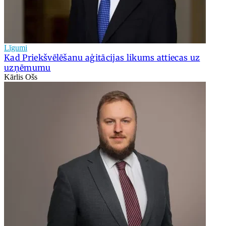
Līgumi
Kad Priekšvēlēšanu aģitācijas likums attiecas uz
uzņēmumu
Kārlis Ošs