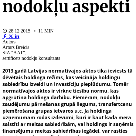
nodokļu aspekti
28.12.2015. • 11 MIN
Autors
Artūrs Breicis
SIA "AAT",
sertificēts nodokļu konsultants
2013.gadā Latvijas normatīvajos aktos tika ieviests tā
dēvētais holdinga režīms, kas veicināja holdingu
sabiedrību izveidi un investīciju pieplūdumu. Tomēr
normatīvajos aktos ir virkne tiesību normu, kas
apgrūtina holdinga darbību. Piemēram, nodokļu
zaudējumu pārnešanas grupā liegums, transfertcenu
piemērošana grupas ietvaros u.c. Ja holdinga
uzņēmumam rodas izdevumi, kuri ir kaut kādā mērā
saistīti ar meitas sabiedrībām, vai holdings ir saņēmis
finansējumu meitas sabiedrības iegādei, var rasties