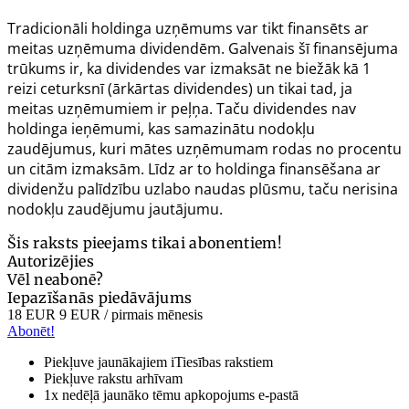
Tradicionāli holdinga uzņēmums var tikt finansēts ar
meitas uzņēmuma dividendēm. Galvenais šī finansējuma
trūkums ir, ka dividendes var izmaksāt ne biežāk kā 1
reizi ceturksnī (ārkārtas dividendes) un tikai tad, ja
meitas uzņēmumiem ir peļņa. Taču dividendes nav
holdinga ieņēmumi, kas samazinātu nodokļu
zaudējumus, kuri mātes uzņēmumam rodas no procentu
un citām izmaksām. Līdz ar to holdinga finansēšana ar
dividenžu palīdzību uzlabo naudas plūsmu, taču nerisina
nodokļu zaudējumu jautājumu.
Šis raksts pieejams tikai abonentiem!
Autorizējies
Vēl neabonē?
Iepazīšanās piedāvājums
18 EUR
9 EUR
/ pirmais mēnesis
Abonēt!
Piekļuve jaunākajiem iTiesības rakstiem
Piekļuve rakstu arhīvam
1x nedēļā jaunāko tēmu apkopojums e-pastā