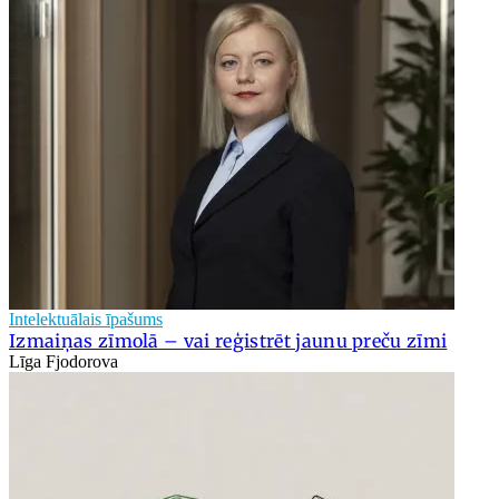
Intelektuālais īpašums
Izmaiņas zīmolā – vai reģistrēt jaunu preču zīmi
Līga Fjodorova