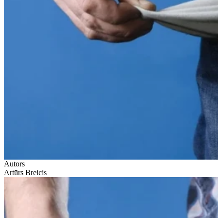
Autors
Artūrs Breicis