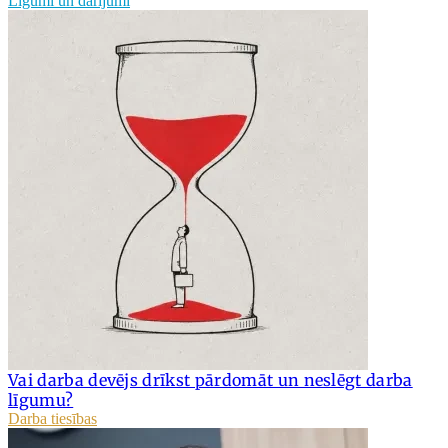
Līgumi un darījumi
Vai darba devējs drīkst pārdomāt un neslēgt darba
līgumu?
Darba tiesības