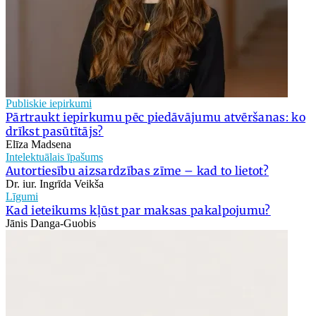
Publiskie iepirkumi
Pārtraukt iepirkumu pēc piedāvājumu atvēršanas: ko
drīkst pasūtītājs?
Elīza Madsena
Intelektuālais īpašums
Autortiesību aizsardzības zīme – kad to lietot?
Dr. iur. Ingrīda Veikša
Līgumi
Kad ieteikums kļūst par maksas pakalpojumu?
Jānis Danga-Guobis