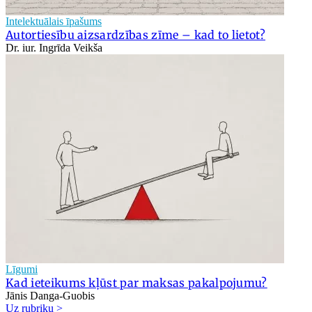
Intelektuālais īpašums
Autortiesību aizsardzības zīme – kad to lietot?
Dr. iur. Ingrīda Veikša
Līgumi
Kad ieteikums kļūst par maksas pakalpojumu?
Jānis Danga-Guobis
Uz rubriku >