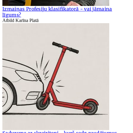
Izmaiņas Profesiju klasifikatorā - vai jāmaina
līgums?
Atbild Karīna Platā
Sadursme ar skrejriteni - kurš sedz zaudējumus