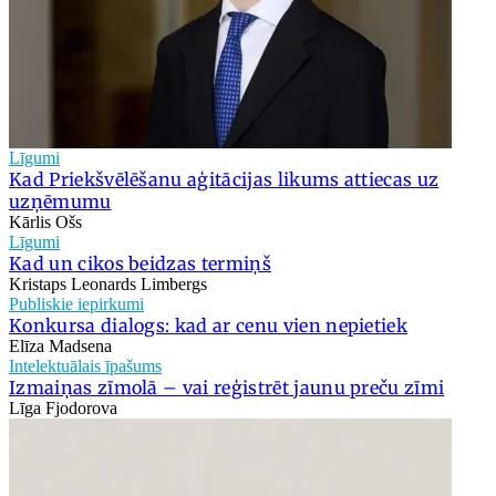
Līgumi
Kad Priekšvēlēšanu aģitācijas likums attiecas uz
uzņēmumu
Kārlis Ošs
Līgumi
Kad un cikos beidzas termiņš
Kristaps Leonards Limbergs
Publiskie iepirkumi
Konkursa dialogs: kad ar cenu vien nepietiek
Elīza Madsena
Intelektuālais īpašums
Izmaiņas zīmolā – vai reģistrēt jaunu preču zīmi
Līga Fjodorova