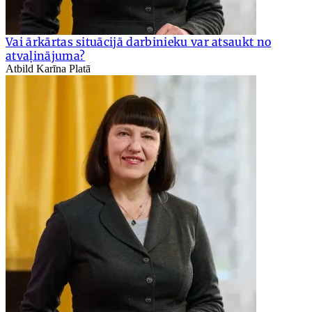
Vai ārkārtas situācijā darbinieku var atsaukt no
atvaļinājuma?
Atbild Karīna Platā