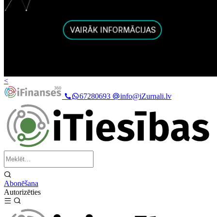
<
67280693
info@iZurnali.lv
Abonēšana
Autorizēties