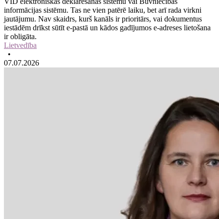
VID elektroniskās deklarēšanas sistēmu vai Būvniecības
informācijas sistēmu. Tas ne vien patērē laiku, bet arī rada virkni
jautājumu. Nav skaidrs, kurš kanāls ir prioritārs, vai dokumentus
iestādēm drīkst sūtīt e-pastā un kādos gadījumos e-adreses lietošana
ir obligāta.
Lietvedība
•
07.07.2026