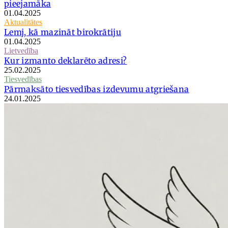
pieejamāka
01.04.2025
Aktualitātes
Lemj, kā mazināt birokrātiju
01.04.2025
Lietvedība
Kur izmanto deklarēto adresi?
25.02.2025
Tiesvedības
Pārmaksāto tiesvedības izdevumu atgriešana
24.01.2025