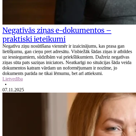
Negatīvās ziņas e-dokumentos –
praktiski ieteikumi
Negatīvu ziņu nosūtīšana vienmēr ir izaicinājums, kas prasa gan
lietišķumu, gan cieņu pret adresātu. Visbiežāk šādas ziņas ir atbildes
uz iesniegumiem, sūdzībām vai priekšlikumiem. Dažreiz negatīvas
ziņas sūta pats saziņas iniciators. Neatkarīgi no situācijas šāda veida
dokumentos katram vārdam un noformējumam ir nozīme, jo
dokuments parāda ne tikai lēmumu, bet arī attieksmi.
Lietvedība
•
07.11.2025