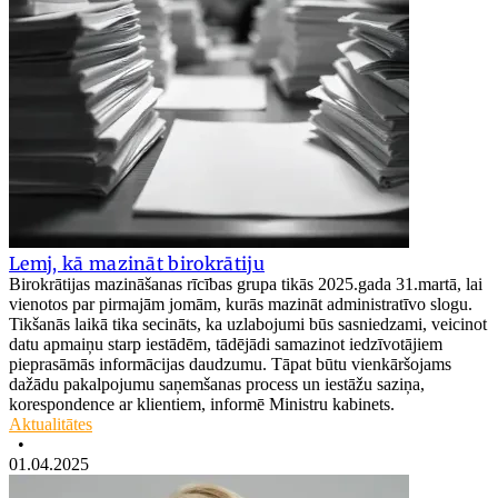
Lemj, kā mazināt birokrātiju
Birokrātijas mazināšanas rīcības grupa tikās 2025.gada 31.martā, lai
vienotos par pirmajām jomām, kurās mazināt administratīvo slogu.
Tikšanās laikā tika secināts, ka uzlabojumi būs sasniedzami, veicinot
datu apmaiņu starp iestādēm, tādējādi samazinot iedzīvotājiem
pieprasāmās informācijas daudzumu. Tāpat būtu vienkāršojams
dažādu pakalpojumu saņemšanas process un iestāžu saziņa,
korespondence ar klientiem, informē Ministru kabinets.
Aktualitātes
•
01.04.2025