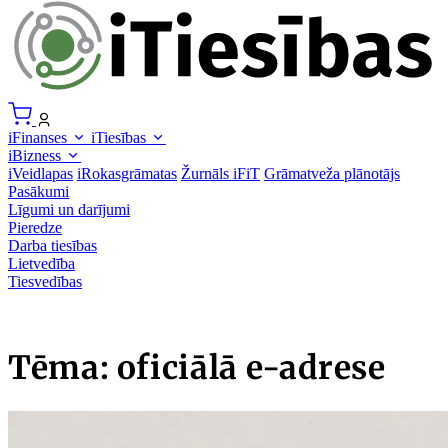
iFinanses
iTiesības
iBizness
iVeidlapas
iRokasgrāmatas
Žurnāls iFiT
Grāmatveža plānotājs
Pasākumi
Līgumi un darījumi
Pieredze
Darba tiesības
Lietvedība
Tiesvedības
Tēma: oficiālā e-adrese