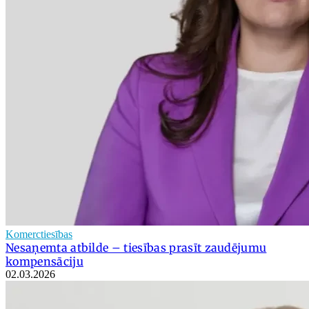
Komerctiesības
Nesaņemta atbilde – tiesības prasīt zaudējumu
kompensāciju
02.03.2026