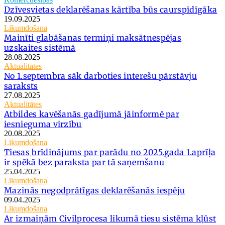
Dzīvesvietas deklarēšanas kārtība būs caurspīdīgāka
19.09.2025
Likumdošana
Mainīti glabāšanas termiņi maksātnespējas
uzskaites sistēmā
28.08.2025
Aktualitātes
No 1.septembra sāk darboties interešu pārstāvju
saraksts
27.08.2025
Aktualitātes
Atbildes kavēšanās gadījumā jāinformē par
iesnieguma virzību
20.08.2025
Likumdošana
Tiesas brīdinājums par parādu no 2025.gada 1.aprīļa
ir spēkā bez paraksta par tā saņemšanu
25.04.2025
Likumdošana
Mazinās negodprātīgas deklarēšanās iespēju
09.04.2025
Likumdošana
Ar izmaiņām Civilprocesa likumā tiesu sistēma kļūst