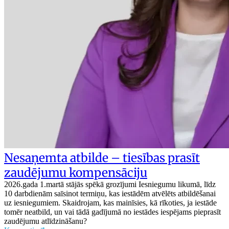
Nesaņemta atbilde – tiesības prasīt
zaudējumu kompensāciju
2026.gada 1.martā stājās spēkā grozījumi Iesniegumu likumā, līdz
10 darbdienām saīsinot termiņu, kas iestādēm atvēlēts atbildēšanai
uz iesniegumiem. Skaidrojam, kas mainīsies, kā rīkoties, ja iestāde
tomēr neatbild, un vai tādā gadījumā no iestādes iespējams pieprasīt
zaudējumu atlīdzināšanu?