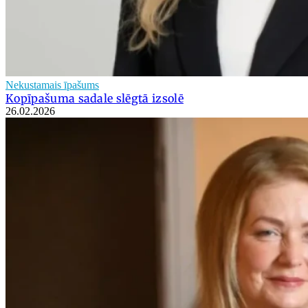
Nekustamais īpašums
Kopīpašuma sadale slēgtā izsolē
26.02.2026