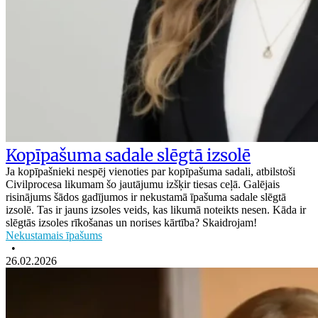
Kopīpašuma sadale slēgtā izsolē
Ja kopīpašnieki nespēj vienoties par kopīpašuma sadali, atbilstoši
Civilprocesa likumam šo jautājumu izšķir tiesas ceļā. Galējais
risinājums šādos gadījumos ir nekustamā īpašuma sadale slēgtā
izsolē. Tas ir jauns izsoles veids, kas likumā noteikts nesen. Kāda ir
slēgtās izsoles rīkošanas un norises kārtība? Skaidrojam!
Nekustamais īpašums
•
26.02.2026