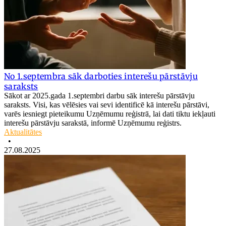
No 1.septembra sāk darboties interešu pārstāvju
saraksts
Sākot ar 2025.gada 1.septembri darbu sāk interešu pārstāvju
saraksts. Visi, kas vēlēsies vai sevi identificē kā interešu pārstāvi,
varēs iesniegt pieteikumu Uzņēmumu reģistrā, lai dati tiktu iekļauti
interešu pārstāvju sarakstā, informē Uzņēmumu reģistrs.
Aktualitātes
•
27.08.2025