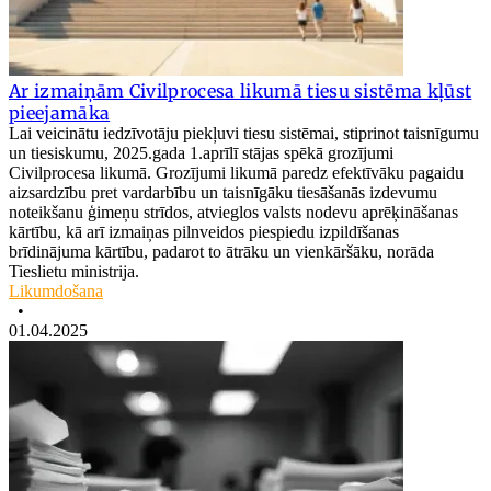
Ar izmaiņām Civilprocesa likumā tiesu sistēma kļūst
pieejamāka
Lai veicinātu iedzīvotāju piekļuvi tiesu sistēmai, stiprinot taisnīgumu
un tiesiskumu, 2025.gada 1.aprīlī stājas spēkā grozījumi
Civilprocesa likumā. Grozījumi likumā paredz efektīvāku pagaidu
aizsardzību pret vardarbību un taisnīgāku tiesāšanās izdevumu
noteikšanu ģimeņu strīdos, atvieglos valsts nodevu aprēķināšanas
kārtību, kā arī izmaiņas pilnveidos piespiedu izpildīšanas
brīdinājuma kārtību, padarot to ātrāku un vienkāršāku, norāda
Tieslietu ministrija.
Likumdošana
•
01.04.2025