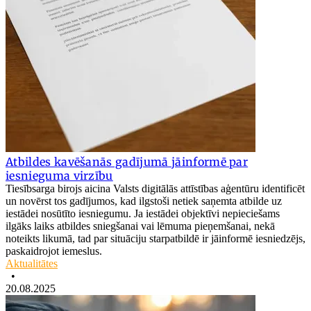
Atbildes kavēšanās gadījumā jāinformē par
iesnieguma virzību
Tiesībsarga birojs aicina Valsts digitālās attīstības aģentūru identificēt
un novērst tos gadījumos, kad ilgstoši netiek saņemta atbilde uz
iestādei nosūtīto iesniegumu. Ja iestādei objektīvi nepieciešams
ilgāks laiks atbildes sniegšanai vai lēmuma pieņemšanai, nekā
noteikts likumā, tad par situāciju starpatbildē ir jāinformē iesniedzējs,
paskaidrojot iemeslus.
Aktualitātes
•
20.08.2025