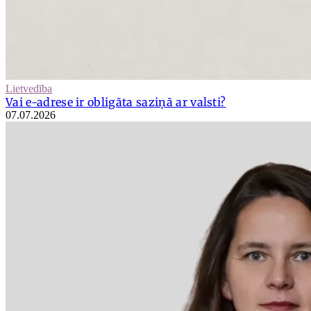
Lietvedība
Vai e-adrese ir obligāta saziņā ar valsti?
07.07.2026