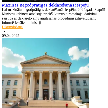
Mazinās negodprātīgas deklarēšanās iespēju
Lai mazinātu negodprātīgas deklarēšanās iespēju, 2025.gada 8.aprīlī
Ministru kabinets atbalstīja priekšlikumus turpmākajai darbībai
saistībā ar deklarēto ziņu anulēšanas procedūras pilnveidošanu,
informē Iekšlietu ministrija.
Likumdošana
•
09.04.2025