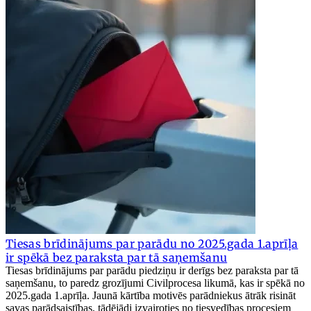
Tiesas brīdinājums par parādu no 2025.gada 1.aprīļa
ir spēkā bez paraksta par tā saņemšanu
Tiesas brīdinājums par parādu piedziņu ir derīgs bez paraksta par tā
saņemšanu, to paredz grozījumi Civilprocesa likumā, kas ir spēkā no
2025.gada 1.aprīļa. Jaunā kārtība motivēs parādniekus ātrāk risināt
savas parādsaistības, tādējādi izvairoties no tiesvedības procesiem