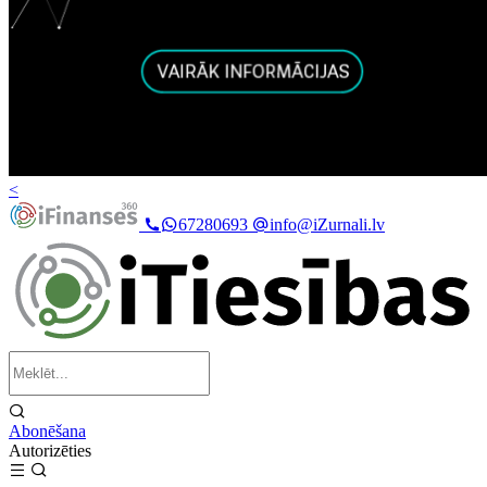
<
67280693
info@iZurnali.lv
Abonēšana
Autorizēties