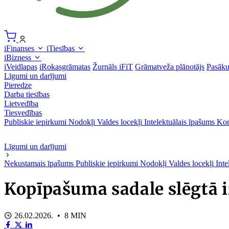
iFinanses
iTiesības
iBizness
iVeidlapas
iRokasgrāmatas
Žurnāls iFiT
Grāmatveža plānotājs
Pasāk
Līgumi un darījumi
Pieredze
Darba tiesības
Lietvedība
Tiesvedības
Publiskie iepirkumi
Nodokļi
Valdes locekļi
Intelektuālais īpašums
Kon
Līgumi un darījumi
Nekustamais īpašums
Publiskie iepirkumi
Nodokļi
Valdes locekļi
Inte
Kopīpašuma sadale slēgtā i
26.02.2026. • 8 MIN