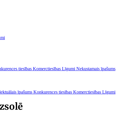
umi
kurences tiesības
Komerctiesības
Līgumi
Nekustamais īpašums
lektuālais īpašums
Konkurences tiesības
Komerctiesības
Līgumi
zsolē