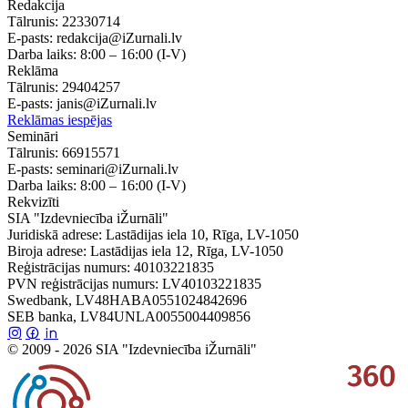
Redakcija
Tālrunis:
22330714
E-pasts:
redakcija@iZurnali.lv
Darba laiks:
8:00 – 16:00
(I-V)
Reklāma
Tālrunis:
29404257
E-pasts:
janis@iZurnali.lv
Reklāmas iespējas
Semināri
Tālrunis:
66915571
E-pasts:
seminari@iZurnali.lv
Darba laiks:
8:00 – 16:00
(I-V)
Rekvizīti
SIA "Izdevniecība iŽurnāli"
Juridiskā adrese: Lastādijas iela 10, Rīga, LV-1050
Biroja adrese: Lastādijas iela 12, Rīga, LV-1050
Reģistrācijas numurs: 40103221835
PVN reģistrācijas numurs: LV40103221835
Swedbank, LV48HABA0551024842696
SEB banka, LV84UNLA0055004409856
© 2009 - 2026 SIA "Izdevniecība iŽurnāli"