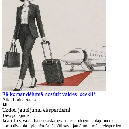
Kā komandējumā nosūtīt valdes locekli?
Atbild Jūlija Sauša
Uzdod jautājumu ekspertiem!
Tavs jautājums
Ja arī Tu savā darbā esi saskāries ar neskaidriem jautājumiem
normatīvo aktu piemērošanā, sūti savu jautājumu mūsu ekspertiem