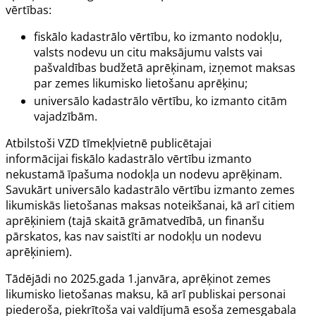
vērtības:
fiskālo kadastrālo vērtību, ko izmanto nodokļu,
valsts nodevu un citu maksājumu valsts vai
pašvaldības budžetā aprēķinam, izņemot maksas
par zemes likumisko lietošanu aprēķinu;
universālo kadastrālo vērtību, ko izmanto citām
vajadzībām.
Atbilstoši VZD tīmekļvietnē publicētajai
informācijai fiskālo kadastrālo vērtību izmanto
nekustamā īpašuma nodokļa un nodevu aprēķinam.
Savukārt universālo kadastrālo vērtību izmanto zemes
likumiskās lietošanas maksas noteikšanai, kā arī citiem
aprēķiniem (tajā skaitā grāmatvedībā, un finanšu
pārskatos, kas nav saistīti ar nodokļu un nodevu
aprēķiniem).
Tādējādi no 2025.gada 1.janvāra, aprēķinot zemes
likumisko lietošanas maksu, kā arī publiskai personai
piederoša, piekrītoša vai valdījumā esoša zemesgabala