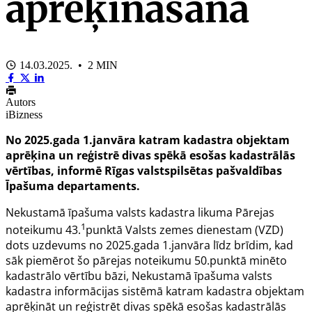
aprēķināšanā
14.03.2025. • 2 MIN
Autors
iBizness
No 2025.gada 1.janvāra katram kadastra objektam
aprēķina un reģistrē divas spēkā esošas kadastrālās
vērtības, informē Rīgas valstspilsētas pašvaldības
Īpašuma departaments.
Nekustamā īpašuma valsts kadastra likuma Pārejas
1
noteikumu
43.
punktā
Valsts zemes dienestam (VZD)
dots uzdevums no 2025.gada 1.janvāra līdz brīdim, kad
sāk piemērot šo pārejas noteikumu
50.punktā
minēto
kadastrālo vērtību bāzi, Nekustamā īpašuma valsts
kadastra informācijas sistēmā katram kadastra objektam
aprēķināt un reģistrēt divas spēkā esošas kadastrālās