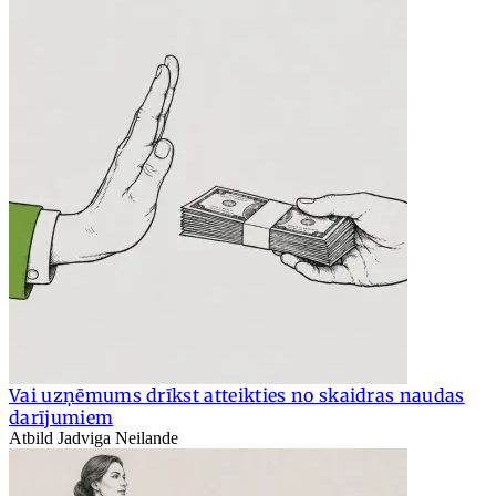
Vai uzņēmums drīkst atteikties no skaidras naudas
darījumiem
Atbild Jadviga Neilande