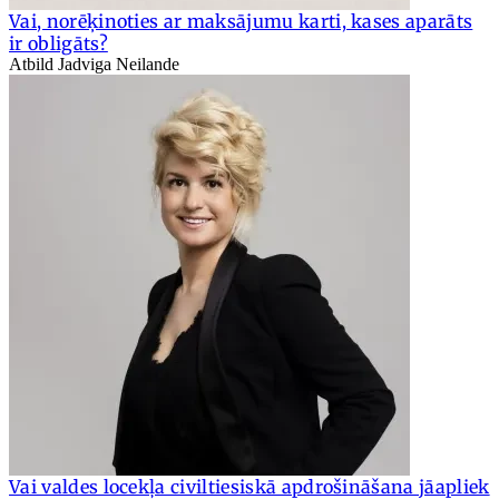
Vai, norēķinoties ar maksājumu karti, kases aparāts
ir obligāts?
Atbild Jadviga Neilande
Vai valdes locekļa civiltiesiskā apdrošināšana jāapliek