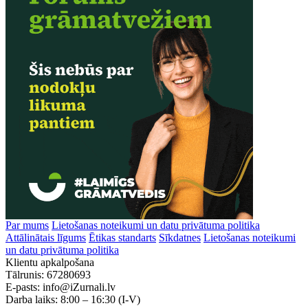
Par mums
Lietošanas noteikumi un datu privātuma politika
Attālinātais līgums
Ētikas standarts
Sīkdatnes
Lietošanas noteikumi
un datu privātuma politika
Klientu apkalpošana
Tālrunis:
67280693
E-pasts:
info@iZurnali.lv
Darba laiks:
8:00 – 16:30
(I-V)