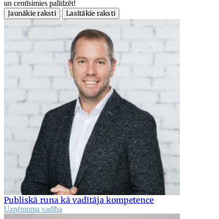
un centīsimies palīdzēt!
Jaunākie raksti
Lasītākie raksti
Publiskā runa kā vadītāja kompetence
Uzņēmuma vadība