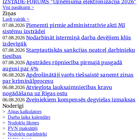
IZSTĀDE-FORUMS "Uzņēmuma elektronizācija 2026"
Visi pasākumi >
Ziņas
Lasīt vairāk >
Pieņemti pirmie administratīvie akti MI
07.08.2026
sistēmu izstrādei
Nodarbināt īstermiņā darba devējiem kļūs
07.08.2026
izdevīgāk
Starptautiskās sankcijas neatceļ darbinieku
07.08.2026
tiesības
Apstrādes rūpniecība pirmajā pusgadā
07.08.2026
augusi par 4%
Apdrošinātāji varēs tiešsaistē saņemt ziņas
06.08.2026
par kriminālprocesu
Atvieglota lauksaimniecības kravu
06.08.2026
nogādāšana uz Rīgas ostu
Zvejniekiem kompensēs degvielas izmaksas
06.08.2026
Noderīgi
>
Algas kalkulators
>
Darba laika kalendārs
>
Nodokļu likmes
>
PVN maksātāji
>
Nodokļu parādnieki