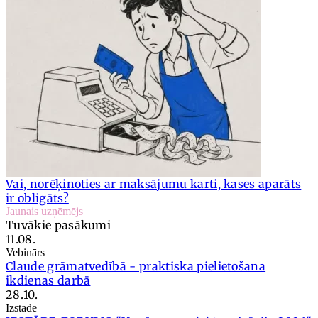
Vai, norēķinoties ar maksājumu karti, kases aparāts
ir obligāts?
Jaunais uzņēmējs
Tuvākie pasākumi
11.08.
Vebinārs
Claude grāmatvedībā - praktiska pielietošana
ikdienas darbā
28.10.
Izstāde