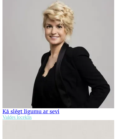
Kā slēgt līgumu ar sevi
Valdes loceklis