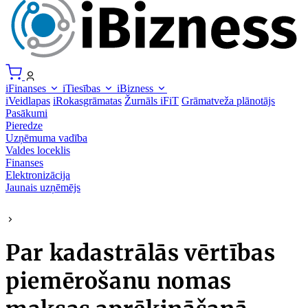
iFinanses
iTiesības
iBizness
iVeidlapas
iRokasgrāmatas
Žurnāls iFiT
Grāmatveža plānotājs
Pasākumi
Pieredze
Uzņēmuma vadība
Valdes loceklis
Finanses
Elektronizācija
Jaunais uzņēmējs
Par kadastrālās vērtības
piemērošanu nomas