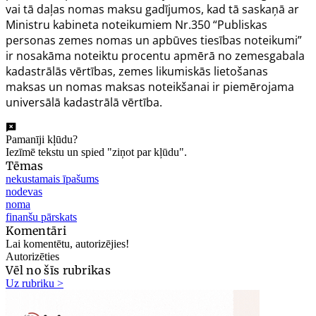
vai tā daļas nomas maksu gadījumos, kad tā saskaņā ar
Ministru kabineta noteikumiem Nr.350
“Publiskas
personas zemes nomas un apbūves tiesības noteikumi”
ir nosakāma noteiktu procentu apmērā no zemesgabala
kadastrālās vērtības, zemes likumiskās lietošanas
maksas un nomas maksas noteikšanai ir piemērojama
universālā kadastrālā vērtība.
Pamanīji kļūdu?
Iezīmē tekstu un spied "ziņot par kļūdu".
Tēmas
nekustamais īpašums
nodevas
noma
finanšu pārskats
Komentāri
Lai komentētu, autorizējies!
Autorizēties
Vēl no šīs rubrikas
Uz rubriku >