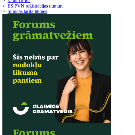
>
Valūtu kursi
>
ES PVN reģistrācijas numuri
>
Stundas tarifa likmes