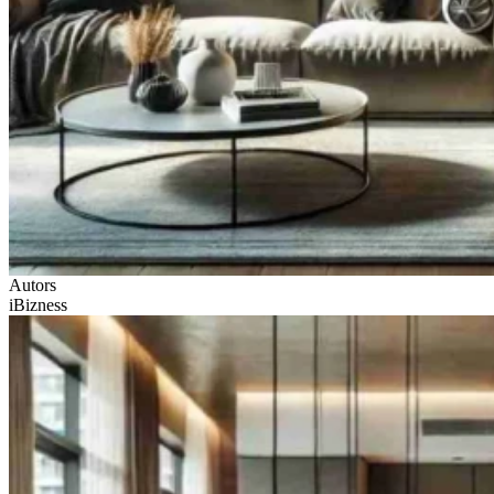
Autors
iBizness