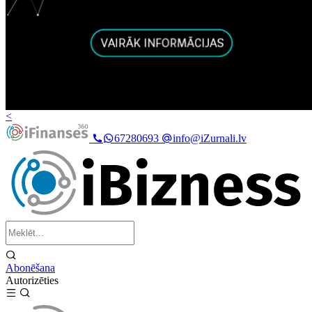
<
67280693
info@iZurnali.lv
Abonēšana
Autorizēties