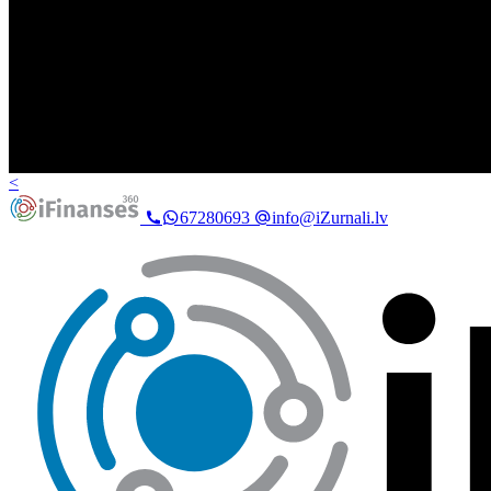
<
67280693
info@iZurnali.lv