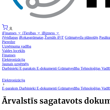
iFinanses
iTiesības
iBizness
iVeidlapas
iRokasgrāmatas
Žurnāls iFiT
Grāmatveža plānotājs
Pasāk
Pieredze
Uzņēmuma vadība
Valdes loceklis
Finanses
Elektronizācija
Jaunais uzņēmējs
Darbinieki
E-paraksts
E-dokumenti
Grāmatvedība
Tehnoloģijas
Vadīb
Elektronizācija
E-paraksts
Darbinieki
E-dokumenti
Grāmatvedība
Tehnoloģijas
Vadīb
Ārvalstīs sagatavots dokum