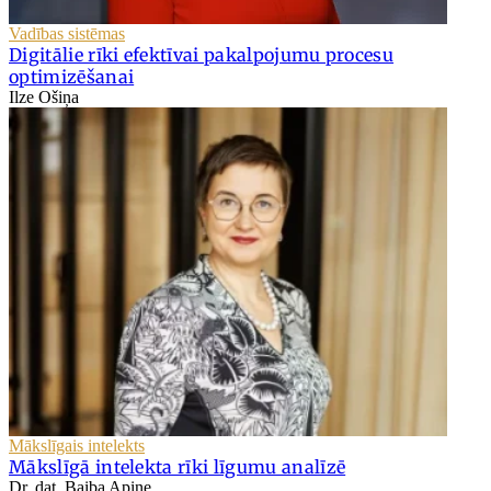
Vadības sistēmas
Digitālie rīki efektīvai pakalpojumu procesu
optimizēšanai
Ilze Ošiņa
Mākslīgais intelekts
Mākslīgā intelekta rīki līgumu analīzē
Dr. dat. Baiba Apine