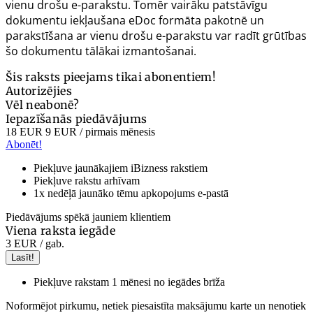
vienu drošu e-parakstu. Tomēr vairāku patstāvīgu
dokumentu iekļaušana eDoc formāta pakotnē un
parakstīšana ar vienu drošu e-parakstu var radīt grūtības
šo dokumentu tālākai izmantošanai.
Šis raksts pieejams tikai abonentiem!
Autorizējies
Vēl neabonē?
Iepazīšanās piedāvājums
18 EUR
9 EUR
/ pirmais mēnesis
Abonēt!
Piekļuve jaunākajiem iBizness rakstiem
Piekļuve rakstu arhīvam
1x nedēļā jaunāko tēmu apkopojums e-pastā
Piedāvājums spēkā jauniem klientiem
Viena raksta iegāde
3 EUR
/ gab.
Lasīt!
Piekļuve rakstam 1 mēnesi no iegādes brīža
Noformējot pirkumu, netiek piesaistīta maksājumu karte un nenotiek