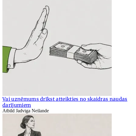
Vai uzņēmums drīkst atteikties no skaidras naudas
darījumiem
Atbild Jadviga Neilande