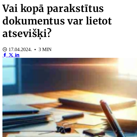
Vai kopā parakstītus
dokumentus var lietot
atsevišķi?
17.04.2024. • 3 MIN