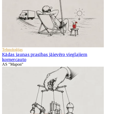
Tehnoloģijas
Kādas jaunas prasības jāievēro vieglajiem
komercauto
AS "Mapon"