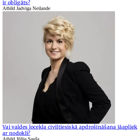
ir obligāts?
Atbild Jadviga Neilande
Vai valdes locekļa civiltiesiskā apdrošināšana jāapliek
ar nodokli?
Atbild Jūlija Sauša