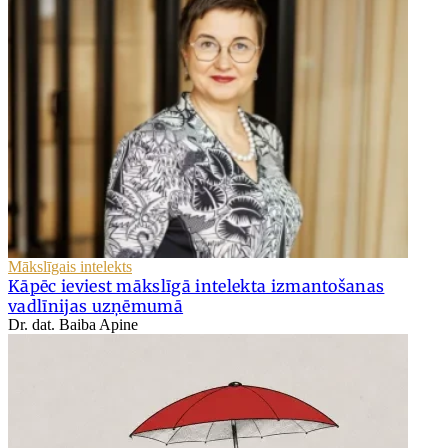
Mākslīgais intelekts
Kāpēc ieviest mākslīgā intelekta izmantošanas
vadlīnijas uzņēmumā
Dr. dat. Baiba Apine