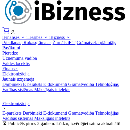
iFinanses
iTiesības
iBizness
iVeidlapas
iRokasgrāmatas
Žurnāls iFiT
Grāmatveža plānotājs
Pasākumi
Pieredze
Uzņēmuma vadība
Valdes loceklis
Finanses
Elektronizācija
Jaunais uzņēmējs
Darbinieki
E-paraksts
E-dokumenti
Grāmatvedība
Tehnoloģijas
Vadības sistēmas
Mākslīgais intelekts
Elektronizācija
E-paraksts
Darbinieki
E-dokumenti
Grāmatvedība
Tehnoloģijas
Vadības sistēmas
Mākslīgais intelekts
Publicēts pirms 2 gadiem. Lūdzu, izvērtējiet satura aktualitāti!