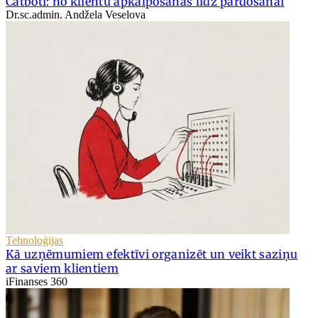
Čatboti: no klientu apkalpošanas līdz pārdošanai
Dr.sc.admin. Andžela Veselova
Tehnoloģijas
Kā uzņēmumiem efektīvi organizēt un veikt saziņu
ar saviem klientiem
iFinanses 360