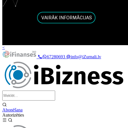
<
67280693
info@iZurnali.lv
Abonēšana
Autorizēties