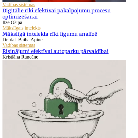
Vadības sistēmas
Digitālie rīki efektīvai pakalpojumu procesu
optimizēšanai
Ilze Ošiņa
Mākslīgais intelekts
Mākslīgā intelekta rīki līgumu analīzē
Dr. dat. Baiba Apine
Vadības sistēmas
Risinājumi efektīvai autoparku pārvaldībai
Kristiāna Rancāne