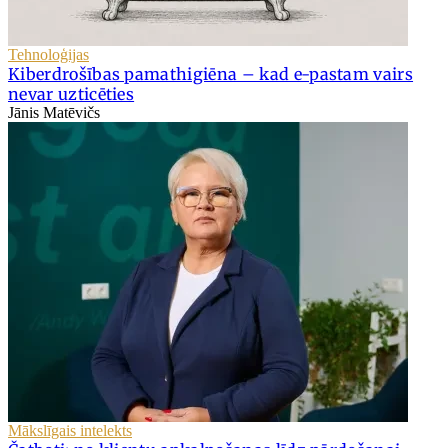
Tehnoloģijas
Kiberdrošības pamathigiēna – kad e-pastam vairs
nevar uzticēties
Jānis Matēvičs
Mākslīgais intelekts