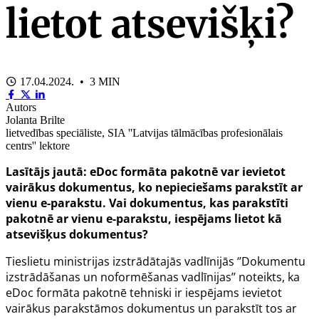
lietot atsevišķi?
17.04.2024. • 3 MIN
Autors
Jolanta Brilte
lietvedības speciāliste, SIA ''Latvijas tālmācības profesionālais
centrs'' lektore
Lasītājs jautā: eDoc formāta pakotnē var ievietot
vairākus dokumentus, ko nepieciešams parakstīt ar
vienu e-parakstu. Vai dokumentus, kas parakstīti
pakotnē ar vienu e-parakstu, iespējams lietot kā
atsevišķus dokumentus?
Tieslietu ministrijas izstrādātajās vadlīnijās ‘’Dokumentu
izstrādāšanas un noformēšanas vadlīnijas’’ noteikts, ka
eDoc formāta pakotnē tehniski ir iespējams ievietot
vairākus parakstāmos dokumentus un parakstīt tos ar