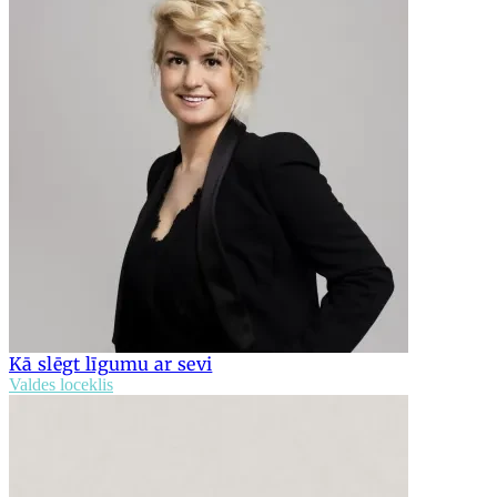
Kā slēgt līgumu ar sevi
Valdes loceklis