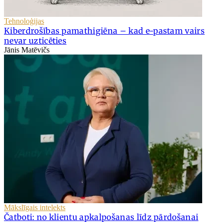
Tehnoloģijas
Kiberdrošības pamathigiēna – kad e-pastam vairs
nevar uzticēties
Jānis Matēvičs
Mākslīgais intelekts
Čatboti: no klientu apkalpošanas līdz pārdošanai