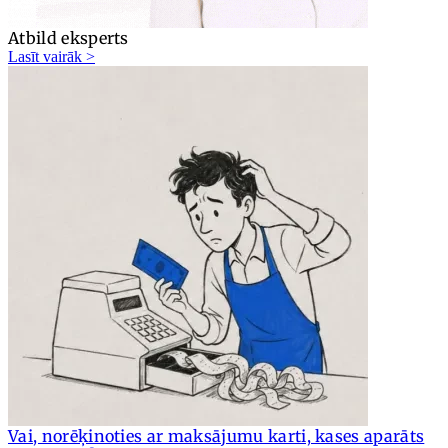
Atbild eksperts
Lasīt vairāk >
Vai, norēķinoties ar maksājumu karti, kases aparāts