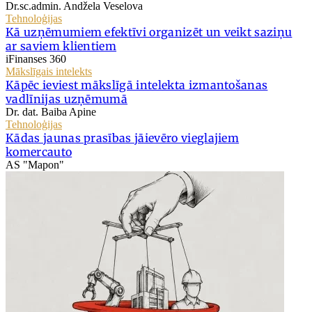
Dr.sc.admin. Andžela Veselova
Tehnoloģijas
Kā uzņēmumiem efektīvi organizēt un veikt saziņu
ar saviem klientiem
iFinanses 360
Mākslīgais intelekts
Kāpēc ieviest mākslīgā intelekta izmantošanas
vadlīnijas uzņēmumā
Dr. dat. Baiba Apine
Tehnoloģijas
Kādas jaunas prasības jāievēro vieglajiem
komercauto
AS "Mapon"