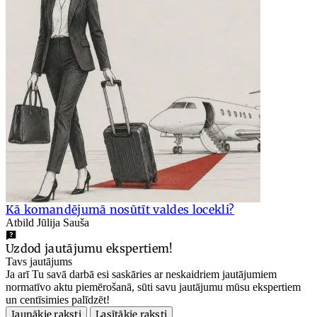
Kā komandējumā nosūtīt valdes locekli?
Atbild Jūlija Sauša
Uzdod jautājumu ekspertiem!
Tavs jautājums
Ja arī Tu savā darbā esi saskāries ar neskaidriem jautājumiem
normatīvo aktu piemērošanā, sūti savu jautājumu mūsu ekspertiem
un centīsimies palīdzēt!
Jaunākie raksti
Lasītākie raksti