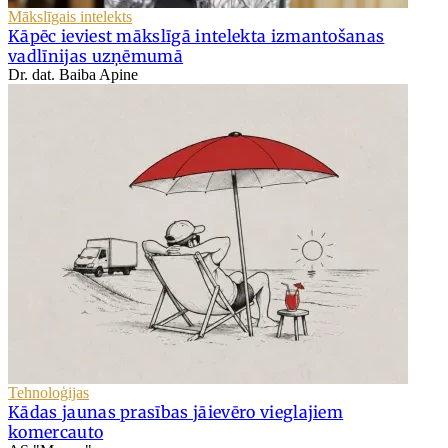
Mākslīgais intelekts
Kāpēc ieviest mākslīgā intelekta izmantošanas
vadlīnijas uzņēmumā
Dr. dat. Baiba Apine
Tehnoloģijas
Kādas jaunas prasības jāievēro vieglajiem
komercauto