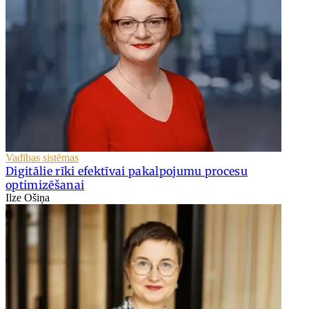
Vadības sistēmas
Digitālie rīki efektīvai pakalpojumu procesu
optimizēšanai
Ilze Ošiņa