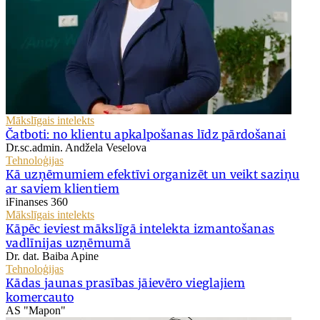
Mākslīgais intelekts
Čatboti: no klientu apkalpošanas līdz pārdošanai
Dr.sc.admin. Andžela Veselova
Tehnoloģijas
Kā uzņēmumiem efektīvi organizēt un veikt saziņu
ar saviem klientiem
iFinanses 360
Mākslīgais intelekts
Kāpēc ieviest mākslīgā intelekta izmantošanas
vadlīnijas uzņēmumā
Dr. dat. Baiba Apine
Tehnoloģijas
Kādas jaunas prasības jāievēro vieglajiem
komercauto
AS "Mapon"