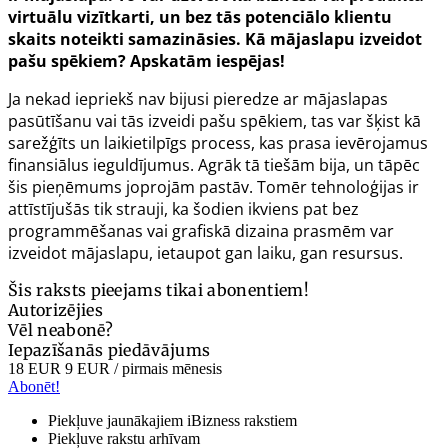
virtuālu vizītkarti, un bez tās potenciālo klientu
skaits noteikti samazināsies. Kā mājaslapu izveidot
pašu spēkiem? Apskatām iespējas!
Ja nekad iepriekš nav bijusi pieredze ar mājaslapas
pasūtīšanu vai tās izveidi pašu spēkiem, tas var šķist kā
sarežģīts un laikietilpīgs process, kas prasa ievērojamus
finansiālus ieguldījumus. Agrāk tā tiešām bija, un tāpēc
šis pieņēmums joprojām pastāv. Tomēr tehnoloģijas ir
attīstījušās tik strauji, ka šodien ikviens pat bez
programmēšanas vai grafiskā dizaina prasmēm var
izveidot mājaslapu, ietaupot gan laiku, gan resursus.
Šis raksts pieejams tikai abonentiem!
Autorizējies
Vēl neabonē?
Iepazīšanās piedāvājums
18 EUR
9 EUR
/ pirmais mēnesis
Abonēt!
Piekļuve jaunākajiem iBizness rakstiem
Piekļuve rakstu arhīvam