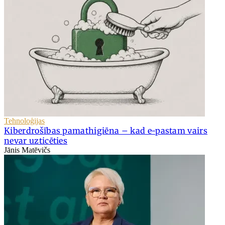
Tehnoloģijas
Kiberdrošības pamathigiēna – kad e-pastam vairs
nevar uzticēties
Jānis Matēvičs