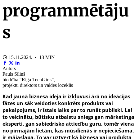
programmētāju
s
15.11.2024. • 13 MIN
Autors
Pauls Siliņš
biedrība “Riga TechGirls”,
projektu direktors un valdes loceklis
Kad jaunā biznesa ideja ir izkļuvusi ārā no ideācijas
fāzes un sāk veidoties konkrēts produkts vai
pakalpojums, ir īstais laiks par to runāt publiski. Lai
to veicinātu, būtisku atbalstu sniegs gan mārketinga
eksperti, gan sabiedrisko attiecību guru, tomēr viena
no pirmajām lietām, kas mūsdienās ir nepieciešama,
ir mājaslapa. To var uztvert kā biznesa vai produkta