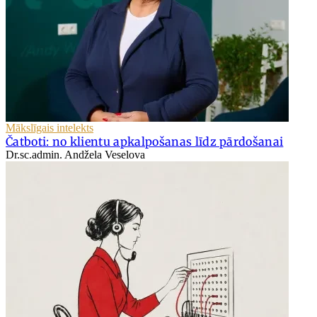
Mākslīgais intelekts
Čatboti: no klientu apkalpošanas līdz pārdošanai
Dr.sc.admin. Andžela Veselova