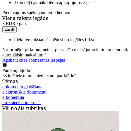
1x nedēļā jaunāko tēmu apkopojums e-pastā
Piedāvājums spēkā jauniem klientiem
Viena raksta iegāde
3 EUR
/ gab.
Lasīt!
Piekļuve rakstam 1 mēnesi no iegādes brīža
Noformējot pirkumu, netiek piesaistīta maksājumu karte un nenotiek
automātiski maksājumi!
Apskatīt citas abonēšanas iespējas
Pamanīji kļūdu?
Iezīmē tekstu un spied "ziņot par kļūdu".
Tēmas
dokumentu glabāšana
elektroniskie dokumenti
e-komercija
tirdzniecība internetā
Vēl no šīs rubrikas