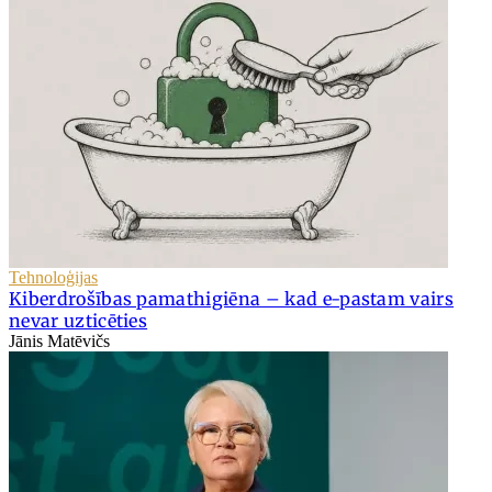
Tehnoloģijas
Kiberdrošības pamathigiēna – kad e-pastam vairs
nevar uzticēties
Jānis Matēvičs