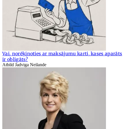
Vai, norēķinoties ar maksājumu karti, kases aparāts
ir obligāts?
Atbild Jadviga Neilande