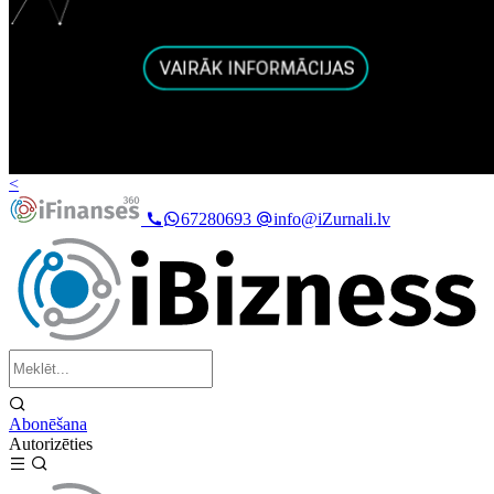
<
67280693
info@iZurnali.lv
Abonēšana
Autorizēties