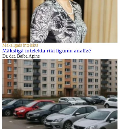
Mākslīgais intelekts
Mākslīgā intelekta rīki līgumu analīzē
Dr. dat. Baiba Apine