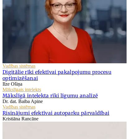
Vadības sistēmas
Digitālie rīki efektīvai pakalpojumu procesu
optimizēšanai
Ilze Ošiņa
Mākslīgais intelekts
Mākslīgā intelekta rīki līgumu analīzē
Dr. dat. Baiba Apine
Vadības sistēmas
Risinājumi efektīvai autoparku pārvaldībai
Kristiāna Rancāne