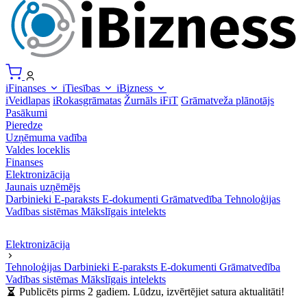
iFinanses
iTiesības
iBizness
iVeidlapas
iRokasgrāmatas
Žurnāls iFiT
Grāmatveža plānotājs
Pasākumi
Pieredze
Uzņēmuma vadība
Valdes loceklis
Finanses
Elektronizācija
Jaunais uzņēmējs
Darbinieki
E-paraksts
E-dokumenti
Grāmatvedība
Tehnoloģijas
Vadības sistēmas
Mākslīgais intelekts
Elektronizācija
Tehnoloģijas
Darbinieki
E-paraksts
E-dokumenti
Grāmatvedība
Vadības sistēmas
Mākslīgais intelekts
Publicēts pirms 2 gadiem. Lūdzu, izvērtējiet satura aktualitāti!