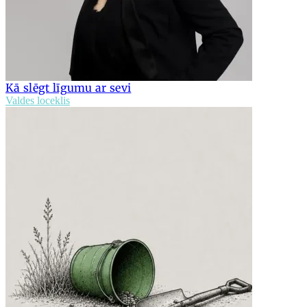
Kā slēgt līgumu ar sevi
Valdes loceklis