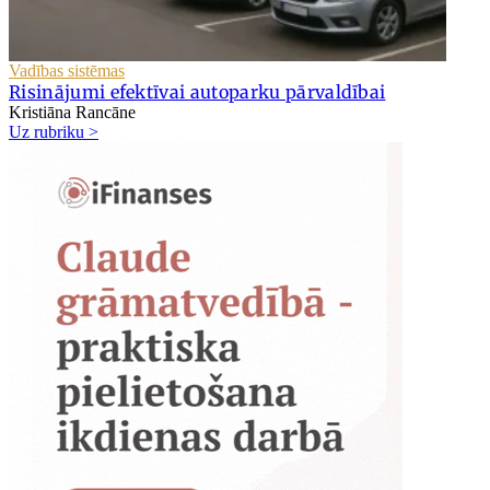
Vadības sistēmas
Risinājumi efektīvai autoparku pārvaldībai
Kristiāna Rancāne
Uz rubriku >