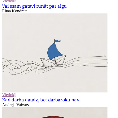
Viedokļi
Vai esam gatavi runāt par algu
Elīna Kondrāte
Viedokļi
Kad darba daudz, bet darbaroku nav
Andrejs Vaivars