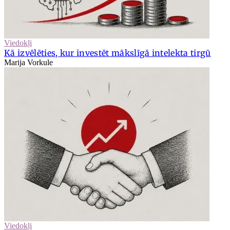
Viedokļi
Kā izvēlēties, kur investēt mākslīgā intelekta tirgū
Marija Vorkule
Viedokļi