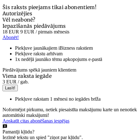
Šis raksts pieejams tikai abonentiem!
Autorizējies
Vēl neabonē?
Iepazīšanās piedāvājums
18 EUR
9 EUR
/ pirmais mēnesis
Abonēt!
Piekļuve jaunākajiem iBizness rakstiem
Piekļuve rakstu arhīvam
1x nedēļā jaunāko tēmu apkopojums e-pastā
Piedāvājums spēkā jauniem klientiem
Viena raksta iegāde
3 EUR
/ gab.
Lasīt!
Piekļuve rakstam 1 mēnesi no iegādes brīža
Noformējot pirkumu, netiek piesaistīta maksājumu karte un nenotiek
automātiski maksājumi!
Apskatīt citas abonēšanas iespējas
Pamanīji kļūdu?
Iezīmē tekstu un spied "ziņot par kļūdu".