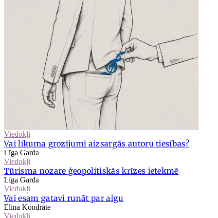
Viedokļi
Vai likuma grozījumi aizsargās autoru tiesības?
Līga Garda
Viedokļi
Tūrisma nozare ģeopolitiskās krīzes ietekmē
Līga Garda
Viedokļi
Vai esam gatavi runāt par algu
Elīna Kondrāte
Viedokļi