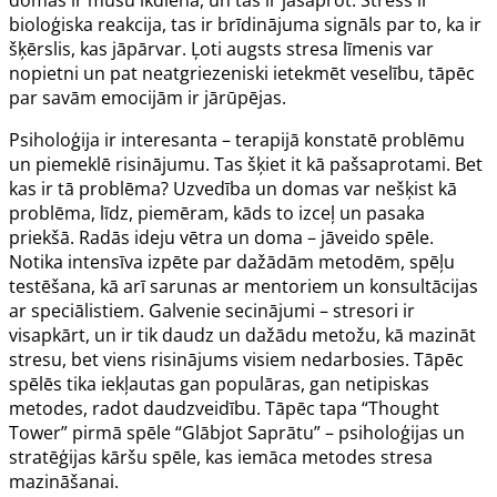
bioloģiska reakcija, tas ir brīdinājuma signāls par to, ka ir
šķērslis, kas jāpārvar. Ļoti augsts stresa līmenis var
nopietni un pat neatgriezeniski ietekmēt veselību, tāpēc
par savām emocijām ir jārūpējas.
Psiholoģija ir interesanta – terapijā konstatē problēmu
un piemeklē risinājumu. Tas šķiet it kā pašsaprotami. Bet
kas ir tā problēma? Uzvedība un domas var nešķist kā
problēma, līdz, piemēram, kāds to izceļ un pasaka
priekšā. Radās ideju vētra un doma – jāveido spēle.
Notika intensīva izpēte par dažādām metodēm, spēļu
testēšana, kā arī sarunas ar mentoriem un konsultācijas
ar speciālistiem. Galvenie secinājumi – stresori ir
visapkārt, un ir tik daudz un dažādu metožu, kā mazināt
stresu, bet viens risinājums visiem nedarbosies. Tāpēc
spēlēs tika iekļautas gan populāras, gan netipiskas
metodes, radot daudzveidību. Tāpēc tapa “Thought
Tower” pirmā spēle “Glābjot Saprātu” – psiholoģijas un
stratēģijas kāršu spēle, kas iemāca metodes stresa
mazināšanai.