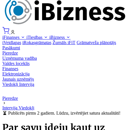
iFinanses
iTiesības
iBizness
iVeidlapas
iRokasgrāmatas
Žurnāls iFiT
Grāmatveža plānotājs
Pasākumi
Pieredze
Uzņēmuma vadība
Valdes loceklis
Finanses
Elektronizācija
Jaunais uzņēmējs
Viedokļi
Intervija
Pieredze
Intervija
Viedokļi
Publicēts pirms 2 gadiem. Lūdzu, izvērtējiet satura aktualitāti!
Par savu ideju kaut uz