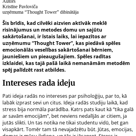
Autors
Kristīne Pavloviča
uzņēmuma “Thought Tower” dibinātāja
Šis brīdis, kad cilvēki aizvien aktīvāk meklē
risinājumus un metodes domu un sajūtu
sakārtošanai, ir īstais laiks, lai iepazītos ar
uzņēmumu “Thought Tower”, kas piedāvā spēles
emocionālās veselības sakārtošanai bērniem,
jauniešiem un pieaugušajiem. Spēles radītas
izklaidei, kas tajā pašā laikā nemanāmām metodēm
spēj palīdzēt rast atbildes.
Intereses rada ideju
Pati ideja radās no intereses par psiholoģiju, par to, kā
labāk izprast sevi un citus. Ideja radās studiju laikā, kad
stress bija normāla parādība. Katrs pats kaut kā “tika galā
ar savām emocijām”, bet neviens nedalījās ar citiem, ja
jutās slikti. Un tas notika ne tikai studentu vidū, bet gan
visapkārt. Tomēr tam tā nevajadzētu būt. Jūtas, emocijas,
domas ir mūsu ikdiena, un tās ir jāsaprot. Stress ir