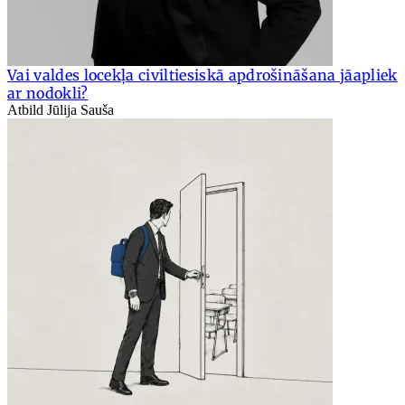
Vai valdes locekļa civiltiesiskā apdrošināšana jāapliek
ar nodokli?
Atbild Jūlija Sauša