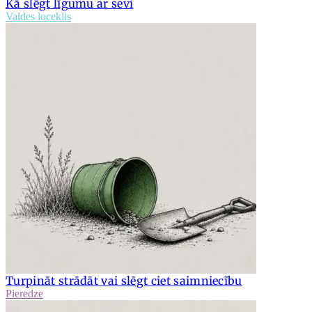
Kā slēgt līgumu ar sevi
Valdes loceklis
Turpināt strādāt vai slēgt ciet saimniecību
Pieredze