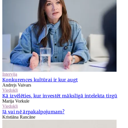
Intervija
Konkurences kultūrai ir kur augt
Andrejs Vaivars
Viedokļi
Kā izvēlēties, kur investēt mākslīgā intelekta tirgū
Marija Vorkule
Viedokļi
Jā vai nē ārpakalpojumam?
Kristiāna Rancāne