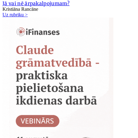
Jā vai nē ārpakalpojumam?
Kristiāna Rancāne
Uz rubriku >