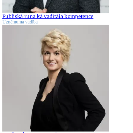
Publiskā runa kā vadītāja kompetence
Uzņēmuma vadība