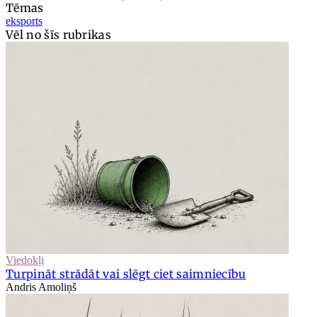
Tēmas
eksports
Vēl no šīs rubrikas
Viedokļi
Turpināt strādāt vai slēgt ciet saimniecību
Andris Amoliņš