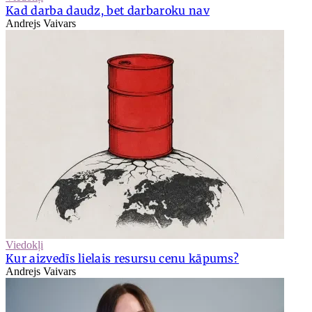
Kad darba daudz, bet darbaroku nav
Andrejs Vaivars
Viedokļi
Kur aizvedīs lielais resursu cenu kāpums?
Andrejs Vaivars