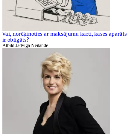
Vai, norēķinoties ar maksājumu karti, kases aparāts
ir obligāts?
Atbild Jadviga Neilande