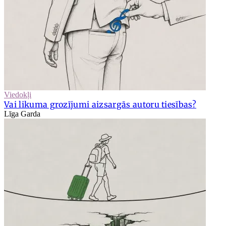
Viedokļi
Vai likuma grozījumi aizsargās autoru tiesības?
Līga Garda