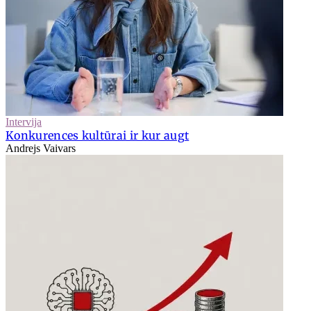
Intervija
Konkurences kultūrai ir kur augt
Andrejs Vaivars