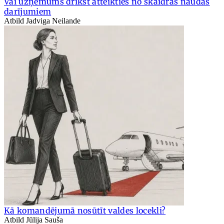
Vai uzņēmums drīkst atteikties no skaidras naudas
darījumiem
Atbild Jadviga Neilande
Kā komandējumā nosūtīt valdes locekli?
Atbild Jūlija Sauša