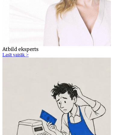
Atbild eksperts
Lasīt vairāk >