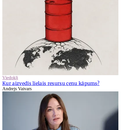
Viedokļi
Kur aizvedīs lielais resursu cenu kāpums?
Andrejs Vaivars