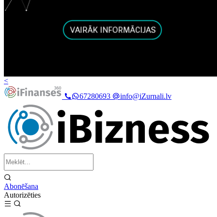
<
67280693
info@iZurnali.lv
Abonēšana
Autorizēties