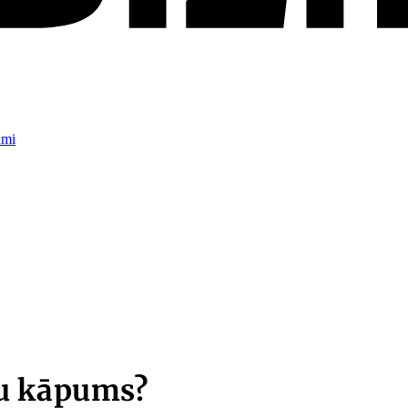
umi
nu kāpums?