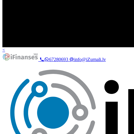
<
67280693
info@iZurnali.lv