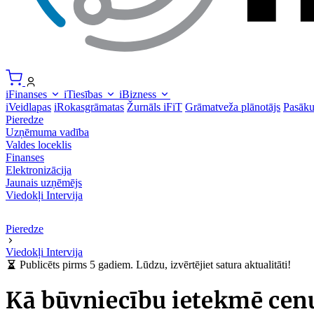
iFinanses
iTiesības
iBizness
iVeidlapas
iRokasgrāmatas
Žurnāls iFiT
Grāmatveža plānotājs
Pasāk
Pieredze
Uzņēmuma vadība
Valdes loceklis
Finanses
Elektronizācija
Jaunais uzņēmējs
Viedokļi
Intervija
Pieredze
Viedokļi
Intervija
Publicēts pirms 5 gadiem. Lūdzu, izvērtējiet satura aktualitāti!
Kā būvniecību ietekmē ce