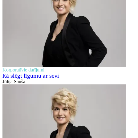
Korporatīvie darījumi
Kā slēgt līgumu ar sevi
Jūlija Sauša