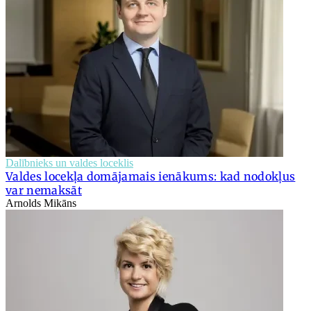
Dalībnieks un valdes loceklis
Valdes locekļa domājamais ienākums: kad nodokļus
var nemaksāt
Arnolds Mikāns