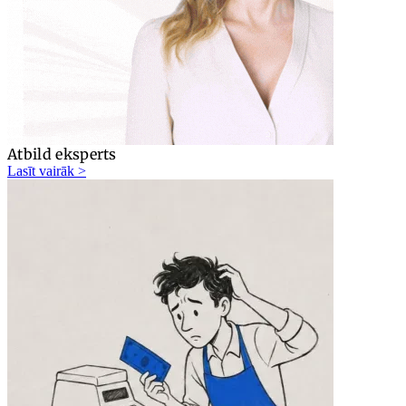
Atbild eksperts
Lasīt vairāk >