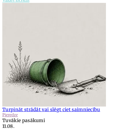
Valdes loceklis
Turpināt strādāt vai slēgt ciet saimniecību
Pieredze
Tuvākie pasākumi
11.08.