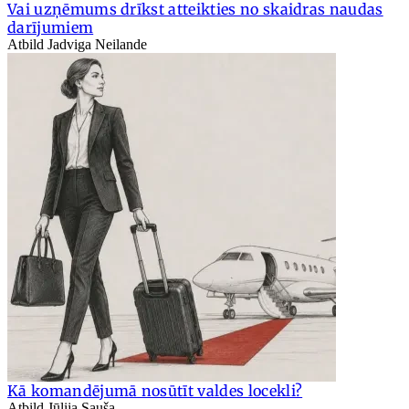
Vai uzņēmums drīkst atteikties no skaidras naudas
darījumiem
Atbild Jadviga Neilande
Kā komandējumā nosūtīt valdes locekli?
Atbild Jūlija Sauša