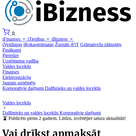
iFinanses
iTiesības
iBizness
iVeidlapas
iRokasgrāmatas
Žurnāls iFiT
Grāmatveža plānotājs
Pasākumi
Pieredze
Uzņēmuma vadība
Valdes loceklis
Finanses
Elektronizācija
Jaunais uzņēmējs
Korporatīvie darījumi
Dalībnieks un valdes loceklis
Valdes loceklis
Dalībnieks un valdes loceklis
Korporatīvie darījumi
Publicēts pirms 2 gadiem. Lūdzu, izvērtējiet satura aktualitāti!
Vai drīkst apmaksāt