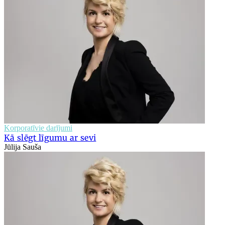
Korporatīvie darījumi
Kā slēgt līgumu ar sevi
Jūlija Sauša