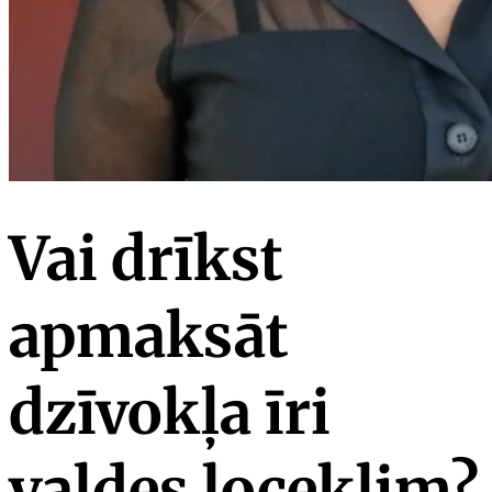
Vai drīkst
apmaksāt
dzīvokļa īri
valdes loceklim?