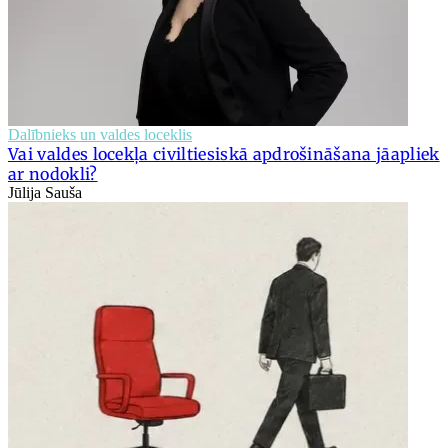
Dalībnieks un valdes loceklis
Vai valdes locekļa civiltiesiskā apdrošināšana jāapliek
ar nodokli?
Jūlija Sauša