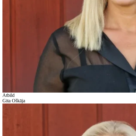
Atbild
Gita Oškāja