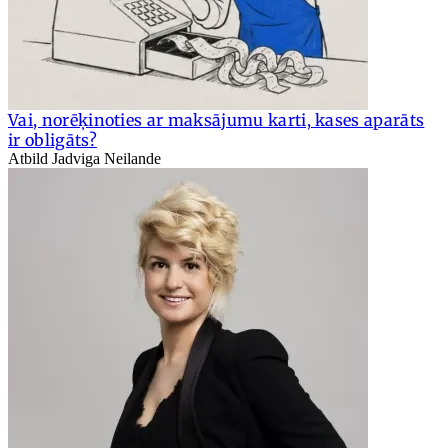
Vai, norēķinoties ar maksājumu karti, kases aparāts
ir obligāts?
Atbild Jadviga Neilande