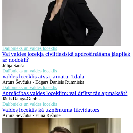
Dalībnieks un valdes loceklis
Vai valdes locekļa civiltiesiskā apdrošināšana jāapliek
ar nodokli?
Jūlija Sauša
Dalībnieks un valdes loceklis
Valdes loceklis atstāj amatu. 1.daļa
Artūrs Ševčuks • Edgars Daniels Rūmnieks
Dalībnieks un valdes loceklis
Apmācības valdes loceklim: vai drīkst tās apmaksāt?
Jānis Danga-Guobis
Dalībnieks un valdes loceklis
Valdes loceklis kā uzņēmuma likvidators
Artūrs Ševčuks • Elīna Rišmite