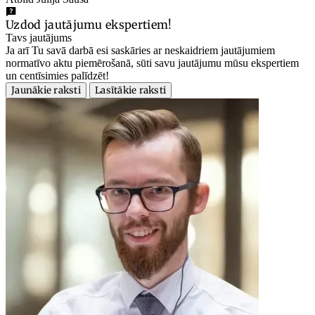
Uzdod jautājumu ekspertiem!
Tavs jautājums
Ja arī Tu savā darbā esi saskāries ar neskaidriem jautājumiem
normatīvo aktu piemērošanā, sūti savu jautājumu mūsu ekspertiem
un centīsimies palīdzēt!
Jaunākie raksti
Lasītākie raksti