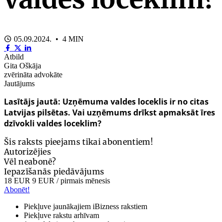
05.09.2024. • 4 MIN
Atbild
Gita Oškāja
zvērināta advokāte
Jautājums
Lasītājs jautā: Uzņēmuma valdes loceklis ir no citas
Latvijas pilsētas. Vai uzņēmums drīkst apmaksāt īres
dzīvokli valdes loceklim?
Šis raksts pieejams tikai abonentiem!
Autorizējies
Vēl neabonē?
Iepazīšanās piedāvājums
18 EUR
9 EUR
/ pirmais mēnesis
Abonēt!
Piekļuve jaunākajiem iBizness rakstiem
Piekļuve rakstu arhīvam