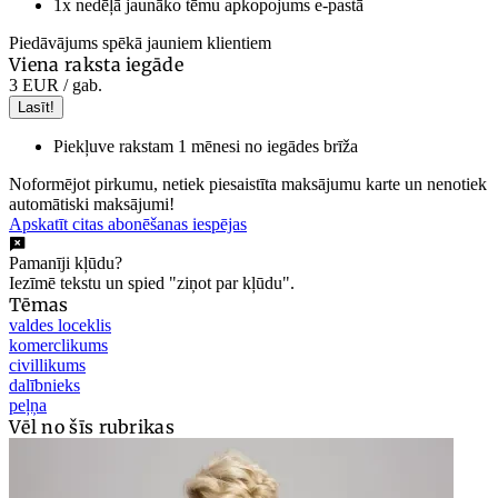
1x nedēļā jaunāko tēmu apkopojums e-pastā
Piedāvājums spēkā jauniem klientiem
Viena raksta iegāde
3 EUR
/ gab.
Lasīt!
Piekļuve rakstam 1 mēnesi no iegādes brīža
Noformējot pirkumu, netiek piesaistīta maksājumu karte un nenotiek
automātiski maksājumi!
Apskatīt citas abonēšanas iespējas
Pamanīji kļūdu?
Iezīmē tekstu un spied "ziņot par kļūdu".
Tēmas
valdes loceklis
komerclikums
civillikums
dalībnieks
peļņa
Vēl no šīs rubrikas