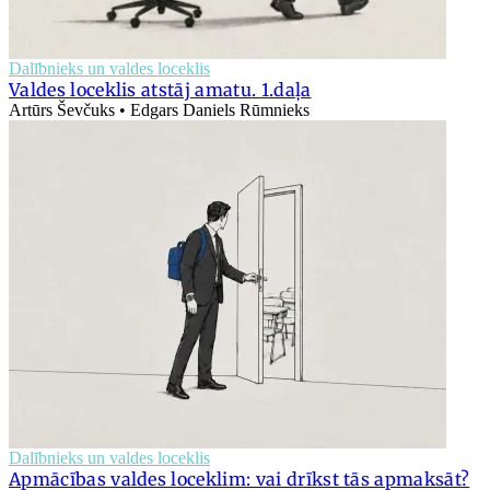
Dalībnieks un valdes loceklis
Valdes loceklis atstāj amatu. 1.daļa
Artūrs Ševčuks • Edgars Daniels Rūmnieks
Dalībnieks un valdes loceklis
Apmācības valdes loceklim: vai drīkst tās apmaksāt?