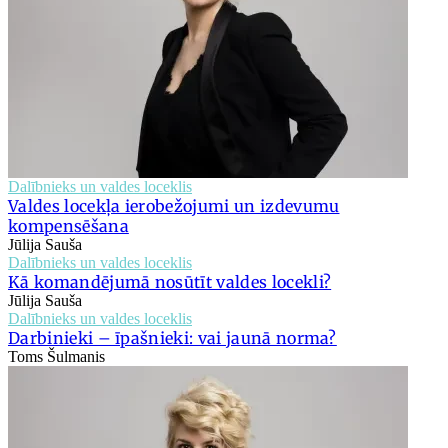
Dalībnieks un valdes loceklis
Valdes locekļa ierobežojumi un izdevumu
kompensēšana
Jūlija Sauša
Dalībnieks un valdes loceklis
Kā komandējumā nosūtīt valdes locekli?
Jūlija Sauša
Dalībnieks un valdes loceklis
Darbinieki – īpašnieki: vai jaunā norma?
Toms Šulmanis