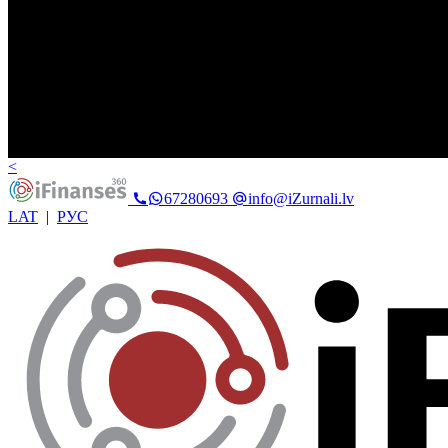
<
67280693
info@iZurnali.lv
LAT
|
РУС