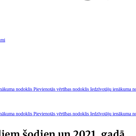
umi
nākuma nodoklis
Pievienotās vērtības nodoklis
Iedzīvotāju ienākuma n
nākuma nodoklis
Pievienotās vērtības nodoklis
Iedzīvotāju ienākuma n
ļiem šodien un 2021. gadā