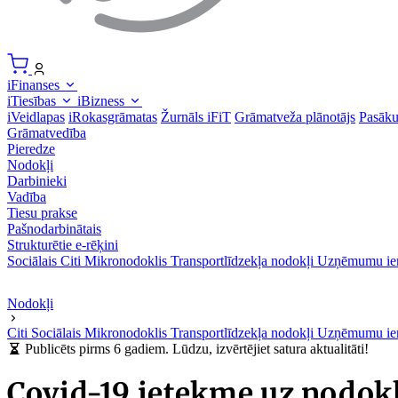
iFinanses
iTiesības
iBizness
iVeidlapas
iRokasgrāmatas
Žurnāls iFiT
Grāmatveža plānotājs
Pasāk
Grāmatvedība
Pieredze
Nodokļi
Darbinieki
Vadība
Tiesu prakse
Pašnodarbinātais
Strukturētie e-rēķini
Sociālais
Citi
Mikronodoklis
Transportlīdzekļa nodokļi
Uzņēmumu ie
Nodokļi
Citi
Sociālais
Mikronodoklis
Transportlīdzekļa nodokļi
Uzņēmumu ie
Publicēts pirms 6 gadiem. Lūdzu, izvērtējiet satura aktualitāti!
Covid-19 ietekme uz nodok